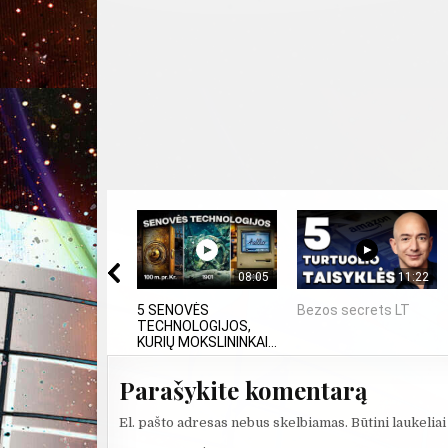
08:05
11:22
5 SENOVĖS
Bezos secrets LT
TECHNOLOGIJOS,
KURIŲ MOKSLININKAI...
Parašykite komentarą
El. pašto adresas nebus skelbiamas.
Būtini laukelia