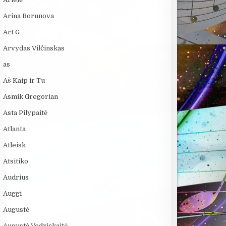
Arina Borunova
Art G
Arvydas Vilčinskas
as
Aš Kaip ir Tu
Asmik Gregorian
Asta Pilypaitė
Atlanta
:20
04:58
12:32
Atleisk
4 Faktai apie
„Septynių Karalysčių
KĄ SLEPIA B
Atsitiko
Antarktidą
Riteris" – kai
JŪRA? 5
paprastumas nugali
NUGRIMZDUSI
Audrius
Auggi
Augustė
Augustė Vedrickaitė