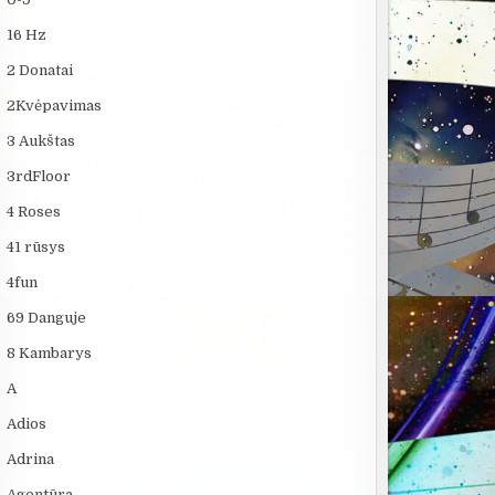
16 Hz
2 Donatai
2Kvėpavimas
3 Aukštas
3rdFloor
4 Roses
41 rūsys
4fun
69 Danguje
8 Kambarys
A
Adios
Adrina
Agentūra