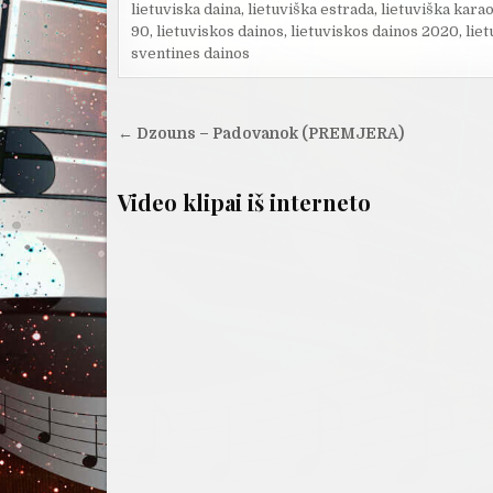
lietuviska daina
,
lietuviška estrada
,
lietuviška kara
90
,
lietuviskos dainos
,
lietuviskos dainos 2020
,
lie
sventines dainos
Navigacija
← Dzouns – Padovanok (PREMJERA)
tarp
įrašų
Video klipai iš interneto