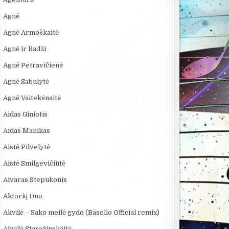
Agnė
Agnė Armoškaitė
Agnė ir Radži
Agnė Petravičienė
Agnė Sabulytė
Agnė Vaitekėnaitė
Aidas Giniotis
Aidas Manikas
Aistė Pilvelytė
Aistė Smilgevičiūtė
Aivaras Stepukonis
Aktorių Duo
Akvilė – Sako meilė gydo (Bäsello Official remix)
Akvilė Staražinskaitė