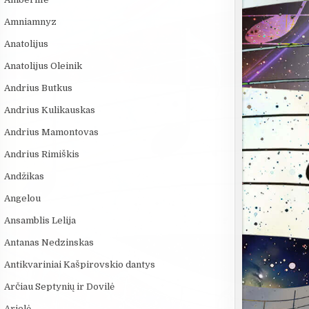
Amniamnyz
Anatolijus
Anatolijus Oleinik
Andrius Butkus
Andrius Kulikauskas
Andrius Mamontovas
Andrius Rimiškis
Andžikas
Angelou
Ansamblis Lelija
Antanas Nedzinskas
Antikvariniai Kašpirovskio dantys
Arčiau Septynių ir Dovilė
Arielė