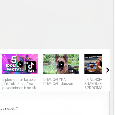
04:13
03:00
09
5 įdomūs faktai apie
DRAUGAI YRA
5 GALINGIAUSI
„TikTok“: ką reiškia
DRAUGAI - Juozas
BRANDUOLINIAI
pavadinimas ir ne tik
SPROGIMAI...
i pažymėti
*