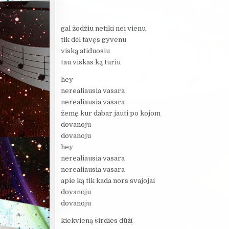
gal žodžiu netiki nei vienu
tik dėl tavęs gyvenu
viską atiduosiu
tau viskas ką turiu
hey
nerealiausia vasara
nerealiausia vasara
žemę kur dabar jauti po kojom
dovanoju
dovanoju
hey
nerealiausia vasara
nerealiausia vasara
apie ką tik kada nors svajojai
dovanoju
dovanoju
kiekvieną širdies dūžį