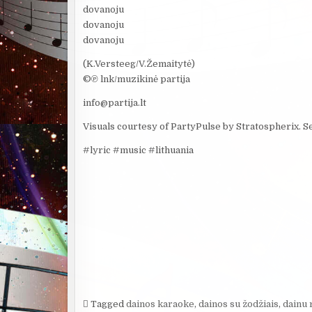
dovanoju
dovanoju
dovanoju
(K.Versteeg/V.Žemaitytė)
©℗ lnk/muzikinė partija
info@partija.lt
Visuals courtesy of PartyPulse by Stratospherix. S
#lyric #music #lithuania
Tagged
dainos karaoke
,
dainos su žodžiais
,
dainu 