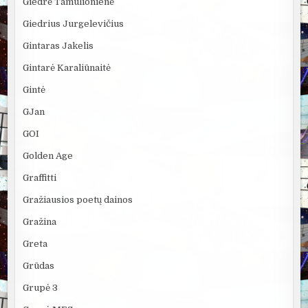
Giedrė Tamulionienė
Giedrius Jurgelevičius
Gintaras Jakelis
Gintarė Karaliūnaitė
Gintė
GJan
GOI
Golden Age
Graffitti
Gražiausios poetų dainos
Gražina
Greta
Grūdas
Grupė 3