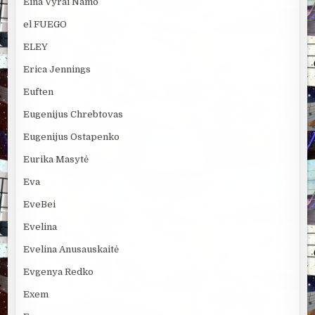
Eina Vyrai Namo
el FUEGO
ELEY
Erica Jennings
Euften
Eugenijus Chrebtovas
Eugenijus Ostapenko
Eurika Masytė
Eva
EveBei
Evelina
Evelina Anusauskaitė
Evgenya Redko
Exem