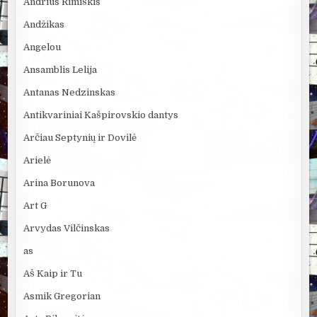
Andrius Rimiškis
Andžikas
Angelou
Ansamblis Lelija
Antanas Nedzinskas
Antikvariniai Kašpirovskio dantys
Arčiau Septynių ir Dovilė
Arielė
Arina Borunova
Art G
Arvydas Vilčinskas
as
Aš Kaip ir Tu
Asmik Gregorian