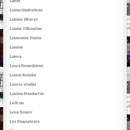
Labas
Laima Gimbutienė
Laimės žiburys
Laimis Vilkončius
Laimontas Dinius
Lainius
Laisva
Laura Remeikienė
Lauris Reiniks
Lauros studija
Laužau Standartus
Ledi ais
Leon Somov
Les Stagnateurs