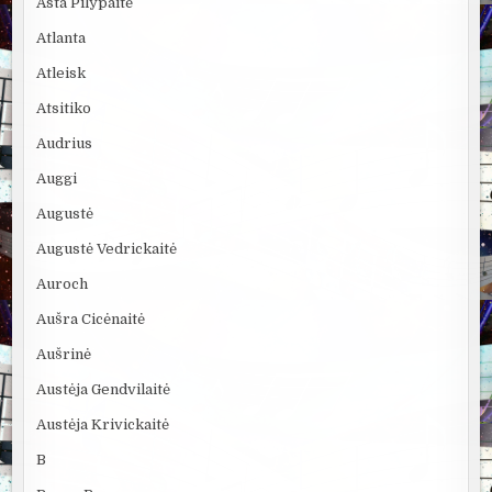
Asta Pilypaitė
Atlanta
Atleisk
Atsitiko
Audrius
Auggi
Augustė
Augustė Vedrickaitė
Auroch
Aušra Cicėnaitė
Aušrinė
Austėja Gendvilaitė
Austėja Krivickaitė
B