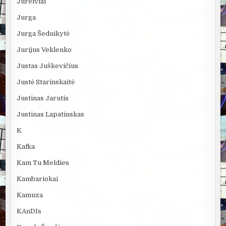
Jūreiviai
Jurga
Jurga Šeduikytė
Jurijus Veklenko
Justas Juškevičius
Justė Starinskaitė
Justinas Jarutis
Justinas Lapatinskas
K
Kafka
Kam Tu Meldies
Kambariokai
Kamuza
KAnDIs