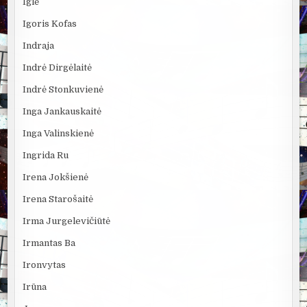
Iglė
Igoris Kofas
Indraja
Indrė Dirgėlaitė
Indrė Stonkuvienė
Inga Jankauskaitė
Inga Valinskienė
Ingrida Ru
Irena Jokšienė
Irena Starošaitė
Irma Jurgelevičiūtė
Irmantas Ba
Ironvytas
Irūna