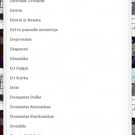
Deividas Zvonkus
Deivis
Deivis ir Renata
Dėl to pasaulis nesustoja
Depresinis
Diagnozė
Dinamika
DJ Dalgis
DJ Karka
Dole
Domantas Dulkė
Domantas Razauskas
Domantas Starkauskas
Donalda