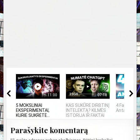
11:00
07:18
5 MOKSLINIAI
KAS SUKŪRĖ DIRBTINĮ
4 Faktai api
EKSPERIMENTAI,
INTELEKTĄ? KILMĖS
Antarktidą
KURIE SUKRĖTĖ...
ISTORIJA IR FAKTAI
Parašykite komentarą