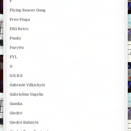
F
Flying Saucer Gang
Free Finga
FSG Retro
Funky
Furytto
FYL
G
G.E.R.S
Gabrielė Vilkickytė
Gabrielius Vagelis
Gamka
Giedrė
Giedrė Balutytė