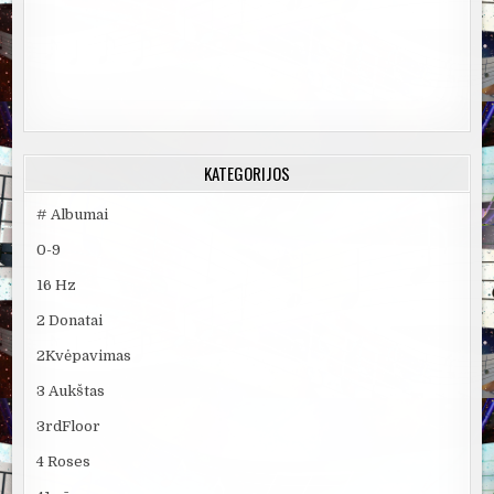
KATEGORIJOS
# Albumai
0-9
16 Hz
2 Donatai
2Kvėpavimas
3 Aukštas
3rdFloor
4 Roses