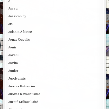
J
Jazzu
Jessica Shy
Jis
Jolanta Žibienė
Jonas Čepulis
Jonis
Jovani
Jovita
Junior
Juodvarnis
Juozas Butnorius
Juozas Kavaliauskas
Jūratė Miliauskaitė