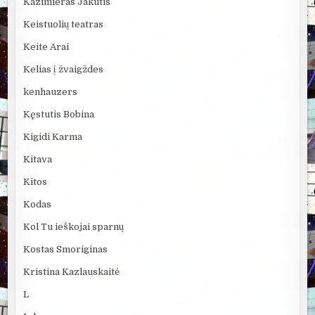
Kazimieras Jakutis
Keistuolių teatras
Keite Arai
Kelias į žvaigždes
kenhauzers
Kęstutis Bobina
Kigidi Karma
Kitava
Kitos
Kodas
Kol Tu ieškojai sparnų
Kostas Smoriginas
Kristina Kazlauskaitė
L