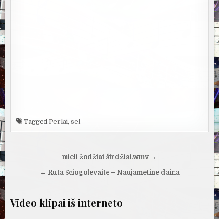
Tagged
Perlai
,
sel
Navigacija
mieli žodžiai širdžiai.wmv →
tarp
← Ruta Sciogolevaite – Naujametine daina
įrašų
Video klipai iš interneto