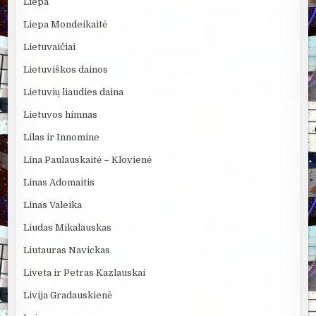
Liepa
Liepa Mondeikaitė
Lietuvaičiai
Lietuviškos dainos
Lietuvių liaudies daina
Lietuvos himnas
Lilas ir Innomine
Lina Paulauskaitė – Klovienė
Linas Adomaitis
Linas Valeika
Liudas Mikalauskas
Liutauras Navickas
Liveta ir Petras Kazlauskai
Livija Gradauskienė