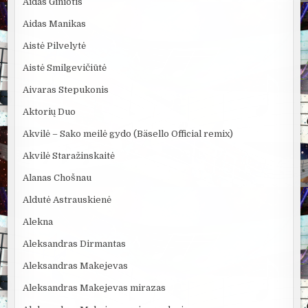
Aidas Giniotis
Aidas Manikas
Aistė Pilvelytė
Aistė Smilgevičiūtė
Aivaras Stepukonis
Aktorių Duo
Akvilė – Sako meilė gydo (Bäsello Official remix)
Akvilė Staražinskaitė
Alanas Chošnau
Aldutė Astrauskienė
Alekna
Aleksandras Dirmantas
Aleksandras Makejevas
Aleksandras Makejevas mirazas