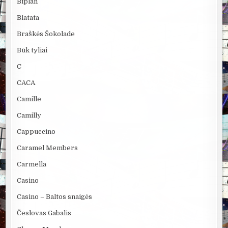
Biplan
Blatata
Braškės Šokolade
Būk tyliai
C
CACA
Camille
Camilly
Cappuccino
Caramel Members
Carmella
Casino
Casino – Baltos snaigės
Česlovas Gabalis