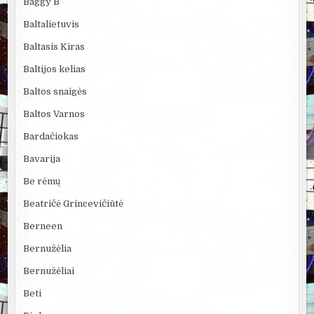
Baggy B
Baltalietuvis
Baltasis Kiras
Baltijos kelias
Baltos snaigės
Baltos Varnos
Bardačiokas
Bavarija
Be rėmų
Beatričė Grincevičiūtė
Berneen
Bernužėlia
Bernužėliai
Beti