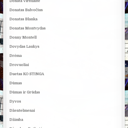
Donata Virbilaitė
Donatas Balvočius
Donatas Blanka
Donatas Montvydas
Donny Montell
Dovydas Laukys
Drėma
Drovuoliai
Duetas KO STINGA
Dūmas
Dūmas ir Grūdas
Dyvos
Džentelmenai
Džimba