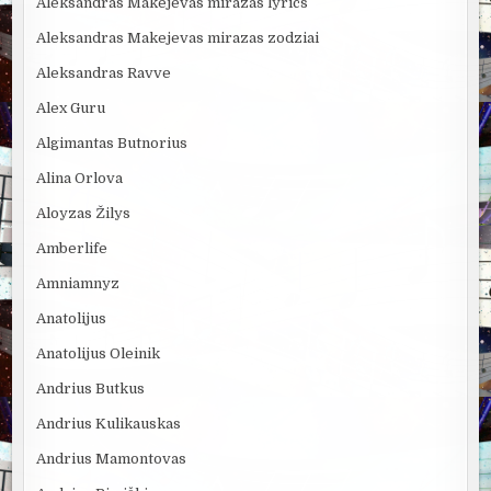
Aleksandras Makejevas mirazas lyrics
Aleksandras Makejevas mirazas zodziai
Aleksandras Ravve
Alex Guru
Algimantas Butnorius
Alina Orlova
Aloyzas Žilys
Amberlife
Amniamnyz
Anatolijus
Anatolijus Oleinik
Andrius Butkus
Andrius Kulikauskas
Andrius Mamontovas