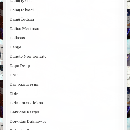
Dainų lyrics
Dainų tekstai
Dainų žodžiai
Dalius Mertinas
Dallasas
Dangė
Danutė Neimontaitė
Dapa Deep
DAR
Dar pažiūrėsim
Dblz
Deimantas Alekna
Deividas Bastys
Deividas Dubinovas