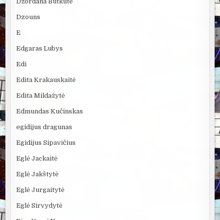
Džordana Butkutė
Dzouns
E
Edgaras Lubys
Edi
Edita Krakauskaitė
Edita Mildažytė
Edmundas Kučinskas
egidijus dragunas
Egidijus Sipavičius
Eglė Jackaitė
Eglė Jakštytė
Eglė Jurgaitytė
Eglė Sirvydytė