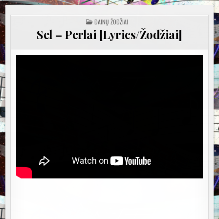
POSTED
DAINŲ ŽODŽIAI
IN
Sel – Perlai [Lyrics/Žodžiai]