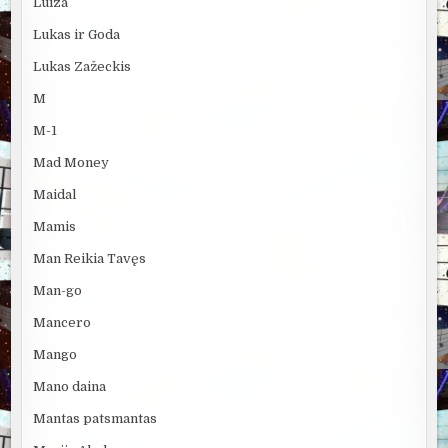
Luiza
Lukas ir Goda
Lukas Zažeckis
M
M-1
Mad Money
Maidal
Mamis
Man Reikia Tavęs
Man-go
Mancero
Mango
Mano daina
Mantas patsmantas