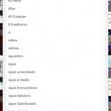
41 rūsys
4fun
69 Danguje
8 Kambarys
A
Adios
Adrina
Agentūra
Agnė
Agnė Armoškaitė
Agnė ir Radži
Agnė Petravičienė
Agnė Sabulytė
Agnė Vaitekėnaitė