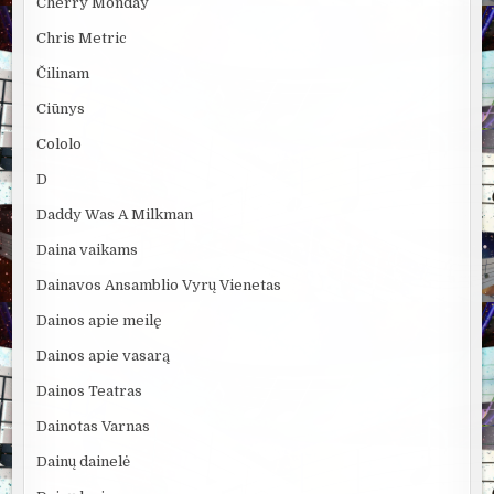
Cherry Monday
Chris Metric
Čilinam
Ciūnys
Cololo
D
Daddy Was A Milkman
Daina vaikams
Dainavos Ansamblio Vyrų Vienetas
Dainos apie meilę
Dainos apie vasarą
Dainos Teatras
Dainotas Varnas
Dainų dainelė