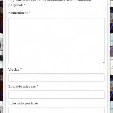
El. pašto adresas nebus skelbiamas.
Būtini laukeliai
pažymėti
*
Komentaras
*
Vardas
*
El. pašto adresas
*
Interneto puslapis