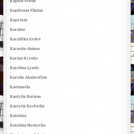
Kapela Švedė
Kapitonas Flintas
Kaprizas
Karaliai
Karališka Erdvė
Karaoke dainos
Karina Krysko
Karolina Lyndo
Karolis Akulavičius
Kastaneda
Kastytis Barisas
Kastytis Kerbedis
Katažina
Katažina Nemycko