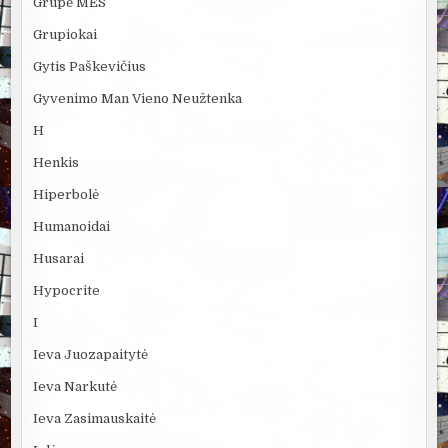
Grupė MES
Grupiokai
Gytis Paškevičius
Gyvenimo Man Vieno Neužtenka
H
Henkis
Hiperbolė
Humanoidai
Husarai
Hypocrite
I
Ieva Juozapaitytė
Ieva Narkutė
Ieva Zasimauskaitė