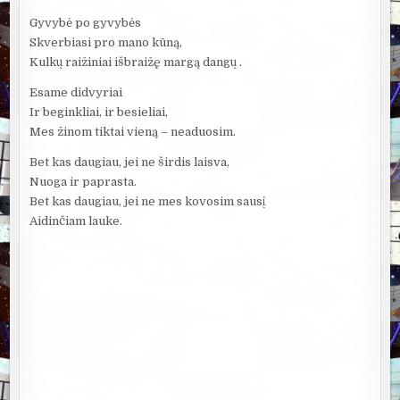
Gyvybė po gyvybės
Skverbiasi pro mano kūną,
Kulkų raižiniai išbraižę margą dangų .
Esame didvyriai
Ir beginkliai, ir besieliai,
Mes žinom tiktai vieną – neaduosim.
Bet kas daugiau, jei ne širdis laisva,
Nuoga ir paprasta.
Bet kas daugiau, jei ne mes kovosim sausį
Aidinčiam lauke.