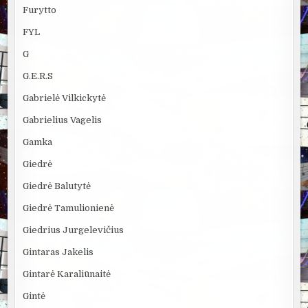
Furytto
FYL
G
G.E.R.S
Gabrielė Vilkickytė
Gabrielius Vagelis
Gamka
Giedrė
Giedrė Balutytė
Giedrė Tamulionienė
Giedrius Jurgelevičius
Gintaras Jakelis
Gintarė Karaliūnaitė
Gintė