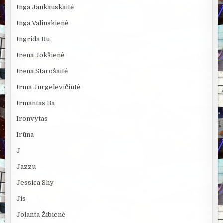
Inga Jankauskaitė
Inga Valinskienė
Ingrida Ru
Irena Jokšienė
Irena Starošaitė
Irma Jurgelevičiūtė
Irmantas Ba
Ironvytas
Irūna
J
Jazzu
Jessica Shy
Jis
Jolanta Žibienė