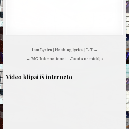
Navigacija
1am Lyrics | Hashtag lyrics | L.T →
tarp
← MG International – Juoda orchidėja
įrašų
Video klipai iš interneto