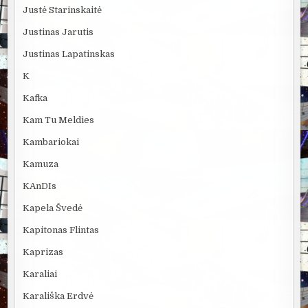
Justė Starinskaitė
Justinas Jarutis
Justinas Lapatinskas
K
Kafka
Kam Tu Meldies
Kambariokai
Kamuza
KAnDIs
Kapela Švedė
Kapitonas Flintas
Kaprizas
Karaliai
Karališka Erdvė