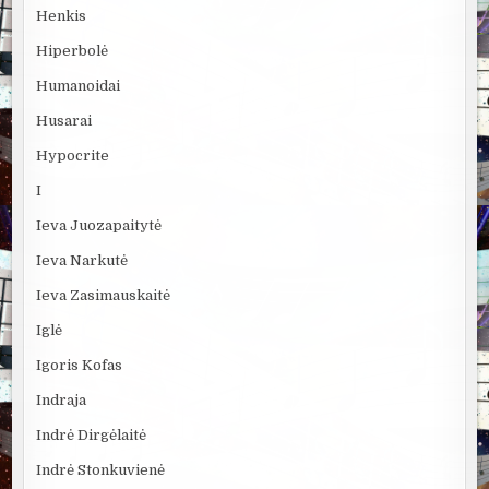
Henkis
Hiperbolė
Humanoidai
Husarai
Hypocrite
I
Ieva Juozapaitytė
Ieva Narkutė
Ieva Zasimauskaitė
Iglė
Igoris Kofas
Indraja
Indrė Dirgėlaitė
Indrė Stonkuvienė