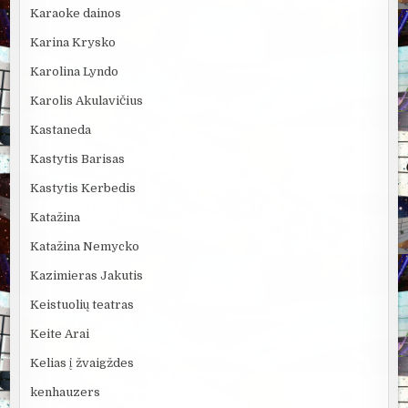
Karaoke dainos
Karina Krysko
Karolina Lyndo
Karolis Akulavičius
Kastaneda
Kastytis Barisas
Kastytis Kerbedis
Katažina
Katažina Nemycko
Kazimieras Jakutis
Keistuolių teatras
Keite Arai
Kelias į žvaigždes
kenhauzers