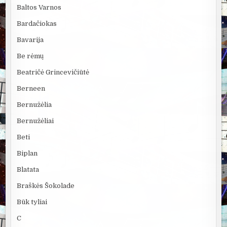
Baltos Varnos
Bardačiokas
Bavarija
Be rėmų
Beatričė Grincevičiūtė
Berneen
Bernužėlia
Bernužėliai
Beti
Biplan
Blatata
Braškės Šokolade
Būk tyliai
C