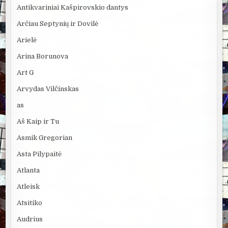
Antikvariniai Kašpirovskio dantys
Arčiau Septynių ir Dovilė
Arielė
Arina Borunova
Art G
Arvydas Vilčinskas
as
Aš Kaip ir Tu
Asmik Gregorian
Asta Pilypaitė
Atlanta
Atleisk
Atsitiko
Audrius