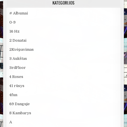
KATEGORIJOS
# Albumai
0-9
16 Hz
2 Donatai
2Kvėpavimas
3 Aukštas
3rdFloor
4 Roses
41 rūsys
4fun
69 Danguje
8 Kambarys
A