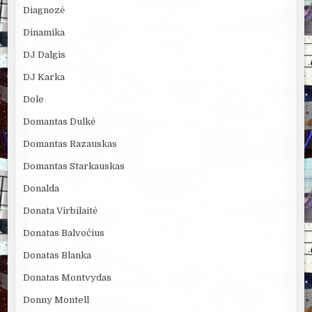
Diagnozė
Dinamika
DJ Dalgis
DJ Karka
Dole
Domantas Dulkė
Domantas Razauskas
Domantas Starkauskas
Donalda
Donata Virbilaitė
Donatas Balvočius
Donatas Blanka
Donatas Montvydas
Donny Montell