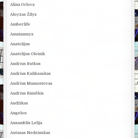
Alina Orlova
Aloyzas Žilys
Amberlife
Amniamnyz
Anatolijus
Anatolijus Oleinik
Andrius Butkus
Andrius Kulikauskas
Andrius Mamontovas
Andrius Rimiškis
Andžikas
Angelou
Ansamblis Lelija
Antanas Nedzinskas