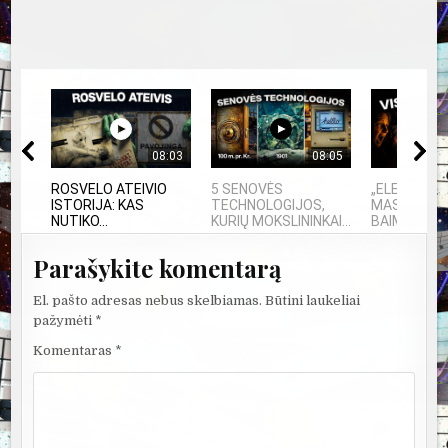
08:03
08:05
ROSVELO ATEIVIO
5 SENOVĖS
„ELEKTROS 
ISTORIJA: KAS
TECHNOLOGIJOS,
MASINĖ 191
NUTIKO...
KURIŲ MOKSLININKAI...
BAIMĖS PS
Parašykite komentarą
El. pašto adresas nebus skelbiamas.
Būtini laukeliai
pažymėti
*
Komentaras
*