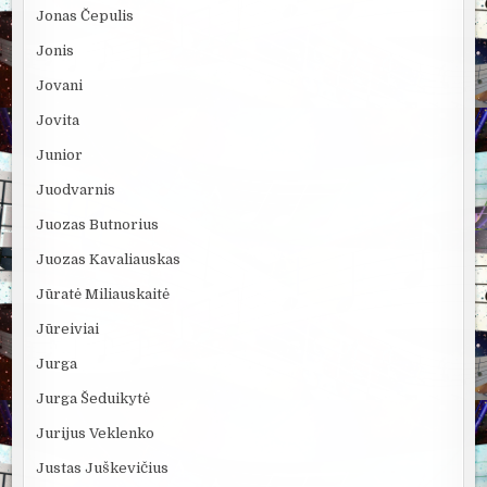
Jonas Čepulis
Jonis
Jovani
Jovita
Junior
Juodvarnis
Juozas Butnorius
Juozas Kavaliauskas
Jūratė Miliauskaitė
Jūreiviai
Jurga
Jurga Šeduikytė
Jurijus Veklenko
Justas Juškevičius