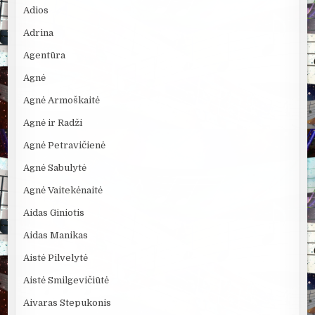
Adios
Adrina
Agentūra
Agnė
Agnė Armoškaitė
Agnė ir Radži
Agnė Petravičienė
Agnė Sabulytė
Agnė Vaitekėnaitė
Aidas Giniotis
Aidas Manikas
Aistė Pilvelytė
Aistė Smilgevičiūtė
Aivaras Stepukonis