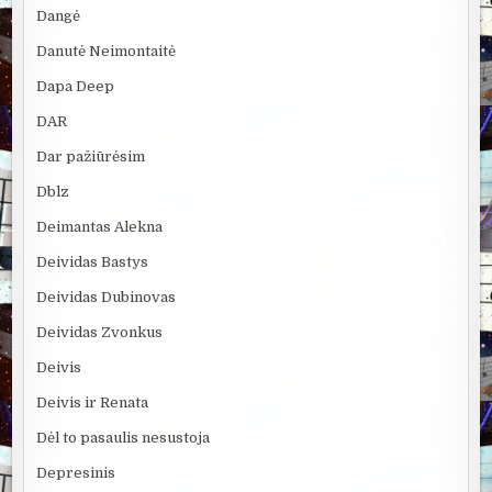
Dangė
Danutė Neimontaitė
Dapa Deep
DAR
Dar pažiūrėsim
Dblz
Deimantas Alekna
Deividas Bastys
Deividas Dubinovas
Deividas Zvonkus
Deivis
Deivis ir Renata
Dėl to pasaulis nesustoja
Depresinis