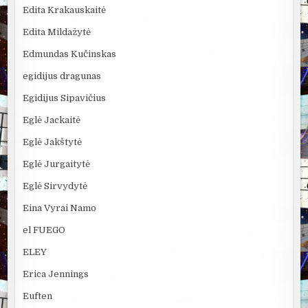
Edita Krakauskaitė
Edita Mildažytė
Edmundas Kučinskas
egidijus dragunas
Egidijus Sipavičius
Eglė Jackaitė
Eglė Jakštytė
Eglė Jurgaitytė
Eglė Sirvydytė
Eina Vyrai Namo
el FUEGO
ELEY
Erica Jennings
Euften