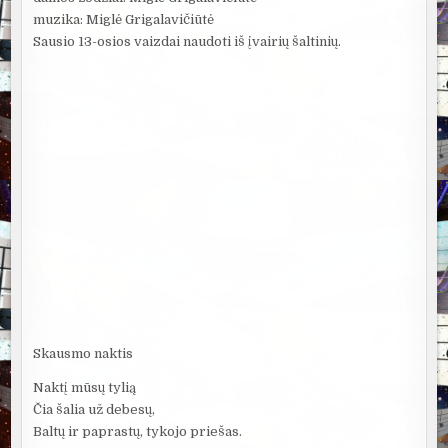
muzika: Miglė Grigalavičiūtė
Sausio 13-osios vaizdai naudoti iš įvairių šaltinių.
Skausmo naktis
Naktį mūsų tylią
Čia šalia už debesų,
Baltų ir paprastų, tykojo priešas.