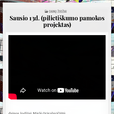
POSTED
DAINŲ ŽODŽIAI
IN
Sausio 13d. (pilietiškumo pamokos
projektas)
dainos žodžiai: Miglė Grigalavičiūtė