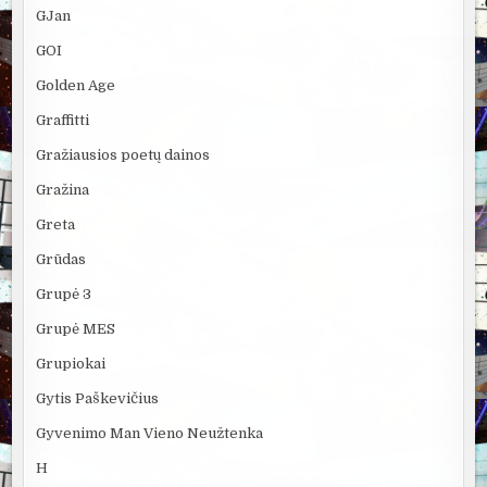
GJan
GOI
Golden Age
Graffitti
Gražiausios poetų dainos
Gražina
Greta
Grūdas
Grupė 3
Grupė MES
Grupiokai
Gytis Paškevičius
Gyvenimo Man Vieno Neužtenka
H