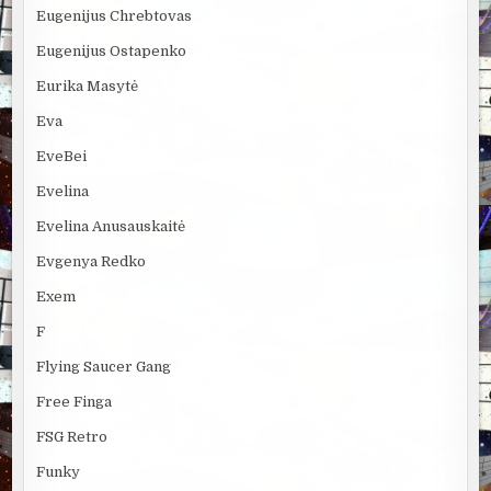
Eugenijus Chrebtovas
Eugenijus Ostapenko
Eurika Masytė
Eva
EveBei
Evelina
Evelina Anusauskaitė
Evgenya Redko
Exem
F
Flying Saucer Gang
Free Finga
FSG Retro
Funky