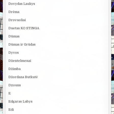
Dovydas Laukys
Drėma
Drovuoliai
Duetas KO STINGA
Dūmas
Dūmas ir Grūdas
Dyvos
Džentelmenai
Džimba
Džordana Butkutė
Dzouns
E
Edgaras Lubys
Edi