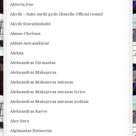
Aktorių Duo
Akvilė – Sako meilė gydo (Bäsello Official remix)
Akvilė Staražinskaitė
Alanas Chošnau
Aldutė Astrauskienė
Alekna
Aleksandras Dirmantas
Aleksandras Makejevas
Aleksandras Makejevas mirazas
Aleksandras Makejevas mirazas lyrics
Aleksandras Makejevas mirazas zodziai
Aleksandras Ravve
Alex Guru
Algimantas Butnorius