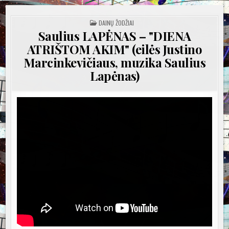
POSTED
DAINŲ ŽODŽIAI
IN
Saulius LAPĖNAS – "DIENA
ATRIŠTOM AKIM" (eilės Justino
Marcinkevičiaus, muzika Saulius
Lapėnas)