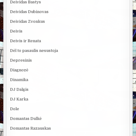
Deividas Bastys
Deividas Dubinovas
Deividas Zvonkus
Deivis
Deivis ir Renata
Dėl to pasaulis nesustoja
Depresinis
Diagnozė
Dinamika
DJ Dalgis
DJ Karka
Dole
Domantas Dulkė
Domantas Razauskas