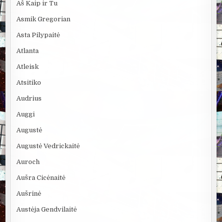
Aš Kaip ir Tu
Asmik Gregorian
Asta Pilypaitė
Atlanta
Atleisk
Atsitiko
Audrius
Auggi
Augustė
Augustė Vedrickaitė
Auroch
Aušra Cicėnaitė
Aušrinė
Austėja Gendvilaitė