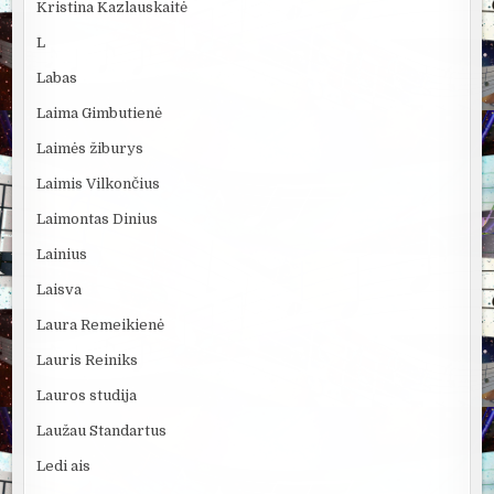
Kristina Kazlauskaitė
L
Labas
Laima Gimbutienė
Laimės žiburys
Laimis Vilkončius
Laimontas Dinius
Lainius
Laisva
Laura Remeikienė
Lauris Reiniks
Lauros studija
Laužau Standartus
Ledi ais