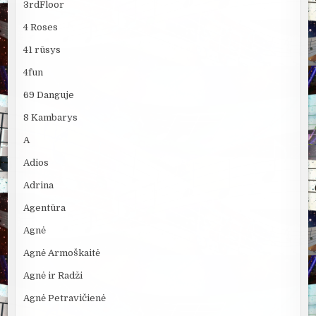
3rdFloor
4 Roses
41 rūsys
4fun
69 Danguje
8 Kambarys
A
Adios
Adrina
Agentūra
Agnė
Agnė Armoškaitė
Agnė ir Radži
Agnė Petravičienė