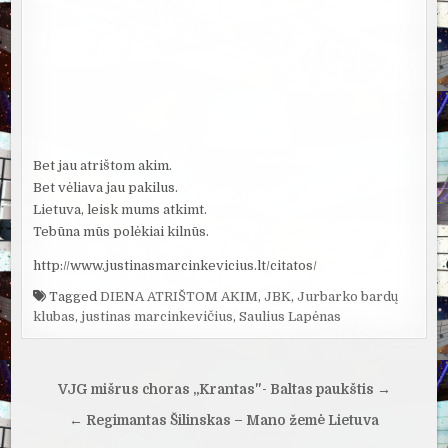
Bet jau atrištom akim.
Bet vėliava jau pakilus.
Lietuva, leisk mums atkimt.
Tebūna mūs polėkiai kilnūs.
http://www.justinasmarcinkevicius.lt/citatos/
Tagged
DIENA ATRIŠTOM AKIM
,
JBK
,
Jurbarko bardų
klubas
,
justinas marcinkevičius
,
Saulius Lapėnas
Navigacija
VJG mišrus choras „Krantas"- Baltas paukštis →
tarp
← Regimantas Šilinskas – Mano žemė Lietuva
įrašų