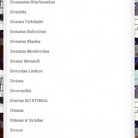
Domantas Starkauskas
Donalda
Donata Virbilaitė
Donatas Balvočius
Donatas Blanka
Donatas Montvydas
Donny Montell
Dovydas Laukys
Drėma
Drovuoliai
Duetas KO STINGA
Dūmas
Dūmas ir Grūdas
Dyvos