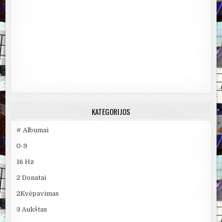
KATEGORIJOS
# Albumai
0-9
16 Hz
2 Donatai
2Kvėpavimas
3 Aukštas