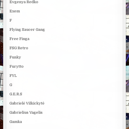
Evgenya Redko
Exem
F
Flying Saucer Gang
Free Finga
FSG Retro
Funky
Furytto
FYL
G
G.E.R.S
Gabrielė Vilkickytė
Gabrielius Vagelis
Gamka