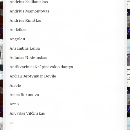
Andrius Kulikauskas
Andrius Mamontovas
Andrius Rimiškis
Andžikas
Angelou
Ansamblis Lelija
Antanas Nedzinskas
Antikvariniai Kašpirovskio dantys
Arčiau Septynių ir Dovilė
Arielė
Arina Borunova
Art G
Arvydas Vilčinskas
as