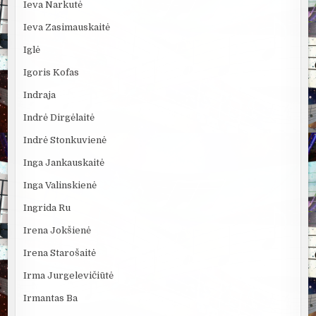
Ieva Narkutė
Ieva Zasimauskaitė
Iglė
Igoris Kofas
Indraja
Indrė Dirgėlaitė
Indrė Stonkuvienė
Inga Jankauskaitė
Inga Valinskienė
Ingrida Ru
Irena Jokšienė
Irena Starošaitė
Irma Jurgelevičiūtė
Irmantas Ba