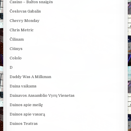
Casino – Baltos snaigės
Česlovas Gabalis
Cherry Monday
Chris Metric
Čilinam
Ciūnys
Cololo
D
Daddy Was A Milkman
Daina vaikams
Dainavos Ansamblio Vyrų Vienetas
Dainos apie meilę
Dainos apie vasarą
Dainos Teatras