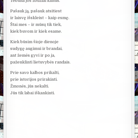
Tebūna jos žodžiai kilnūs.
Pašauk ją, pašauk atsitiest
ir laisvę išskleist – kaip esmę.
Štai mes – ir mūsų tik tiek,
kiek buvom ir kiek esame.
Kiek būsim šioje dienoje
sudygę augimui ir brandai,
ant žemės gyvi ir po ja,
paženklinti lietuvybės randais.
Prie savo kalbos prikalti,
prie istorijos prirakinti.
Žmonės, jūs nekalti.
Jūs tik labai iškankinti.