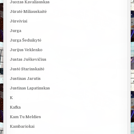
Juozas Kavaliauskas
Jūratė Miliauskaitė
Jūreiviai
Jurga
Jurga Šeduikytė
Jurijus Veklenko
Justas Juškevičius
Justė Starinskaitė
Justinas Jarutis
Justinas Lapatinskas
K
Kafka
Kam Tu Meldies
Kambariokai