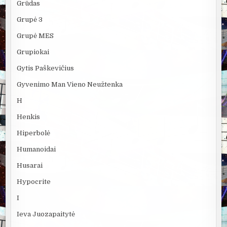
Grūdas
Grupė 3
Grupė MES
Grupiokai
Gytis Paškevičius
Gyvenimo Man Vieno Neužtenka
H
Henkis
Hiperbolė
Humanoidai
Husarai
Hypocrite
I
Ieva Juozapaitytė