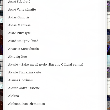
Agnė Sabulytė
Agnė Vaitekėnaitė
Aidas Giniotis
Aidas Manikas
Aistė Pilvelytė
Aistė Smilgevičiūtė
Aivaras Stepukonis
Aktorių Duo
Akvilė – Sako meilė gydo (Bäsello Official remix)
Akvilė Staražinskaitė
Alanas Chošnau
Aldutė Astrauskienė
Alekna
Aleksandras Dirmantas