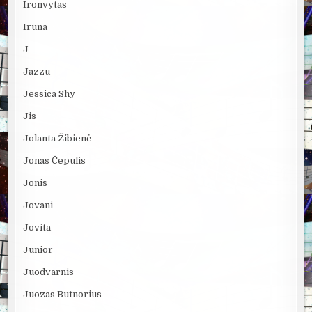
Ironvytas
Irūna
J
Jazzu
Jessica Shy
Jis
Jolanta Žibienė
Jonas Čepulis
Jonis
Jovani
Jovita
Junior
Juodvarnis
Juozas Butnorius