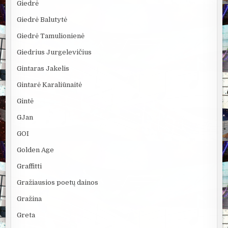
Giedrė
Giedrė Balutytė
Giedrė Tamulionienė
Giedrius Jurgelevičius
Gintaras Jakelis
Gintarė Karaliūnaitė
Gintė
GJan
GOI
Golden Age
Graffitti
Gražiausios poetų dainos
Gražina
Greta