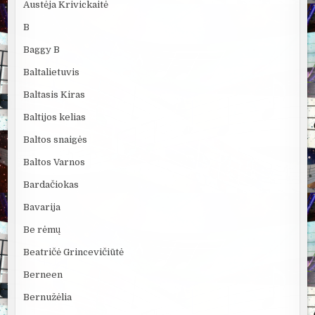
Austėja Krivickaitė
B
Baggy B
Baltalietuvis
Baltasis Kiras
Baltijos kelias
Baltos snaigės
Baltos Varnos
Bardačiokas
Bavarija
Be rėmų
Beatričė Grincevičiūtė
Berneen
Bernužėlia