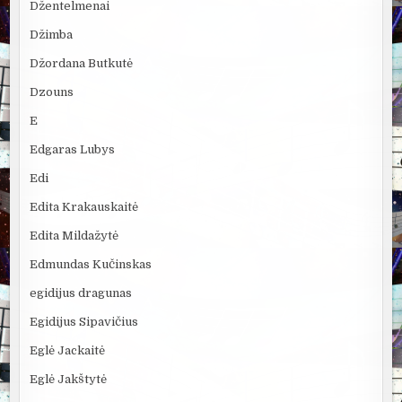
Džentelmenai
Džimba
Džordana Butkutė
Dzouns
E
Edgaras Lubys
Edi
Edita Krakauskaitė
Edita Mildažytė
Edmundas Kučinskas
egidijus dragunas
Egidijus Sipavičius
Eglė Jackaitė
Eglė Jakštytė