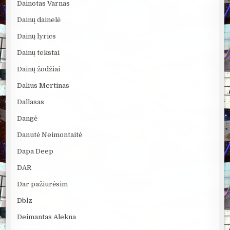
Dainotas Varnas
Dainų dainelė
Dainų lyrics
Dainų tekstai
Dainų žodžiai
Dalius Mertinas
Dallasas
Dangė
Danutė Neimontaitė
Dapa Deep
DAR
Dar pažiūrėsim
Dblz
Deimantas Alekna