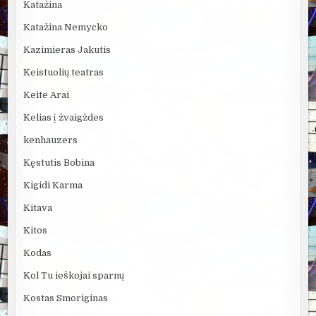
Katažina
Katažina Nemycko
Kazimieras Jakutis
Keistuolių teatras
Keite Arai
Kelias į žvaigždes
kenhauzers
Kęstutis Bobina
Kigidi Karma
Kitava
Kitos
Kodas
Kol Tu ieškojai sparnų
Kostas Smoriginas