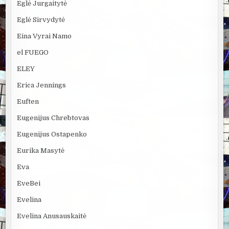
Eglė Jurgaitytė
Eglė Sirvydytė
Eina Vyrai Namo
el FUEGO
ELEY
Erica Jennings
Euften
Eugenijus Chrebtovas
Eugenijus Ostapenko
Eurika Masytė
Eva
EveBei
Evelina
Evelina Anusauskaitė