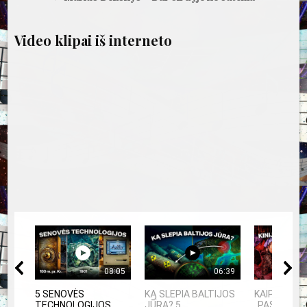
įrašų
Video klipai iš interneto
08:05
06:39
5 SENOVĖS
KĄ SLEPIA BALTIJOS
KAIP KINIJ
TECHNOLOGIJOS,
JŪRA? 5
„PASAULIO 