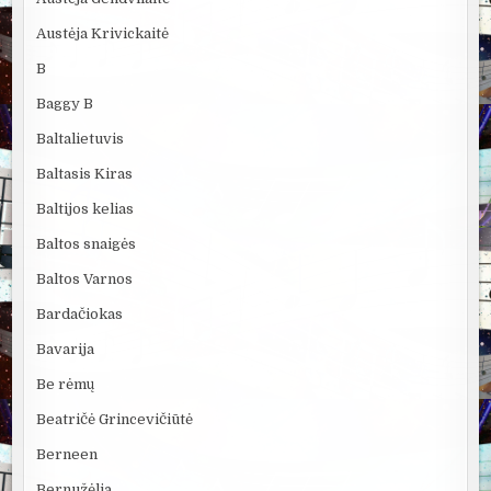
Austėja Krivickaitė
B
Baggy B
Baltalietuvis
Baltasis Kiras
Baltijos kelias
Baltos snaigės
Baltos Varnos
Bardačiokas
Bavarija
Be rėmų
Beatričė Grincevičiūtė
Berneen
Bernužėlia