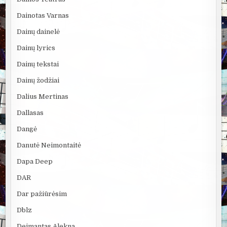
Dainotas Varnas
Dainų dainelė
Dainų lyrics
Dainų tekstai
Dainų žodžiai
Dalius Mertinas
Dallasas
Dangė
Danutė Neimontaitė
Dapa Deep
DAR
Dar pažiūrėsim
Dblz
Deimantas Alekna