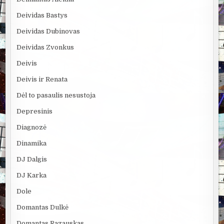
Deividas Bastys
Deividas Dubinovas
Deividas Zvonkus
Deivis
Deivis ir Renata
Dėl to pasaulis nesustoja
Depresinis
Diagnozė
Dinamika
DJ Dalgis
DJ Karka
Dole
Domantas Dulkė
Domantas Razauskas