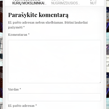
KURIŲ MOKSLININKAI...
NUGRIMZDUSIOS...
NUTYLĖTA 
Parašykite komentarą
El. pašto adresas nebus skelbiamas.
Būtini laukeliai
pažymėti
*
Komentaras
*
Vardas
*
El. pašto adresas
*