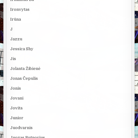
Ironvytas
Irūna
J
Jazzu
Jessica Shy
Jis
Jolanta Žibienė
Jonas Čepulis
Jonis
Jovani
Jovita
Junior
Juodvarnis
Juozas Butnorius