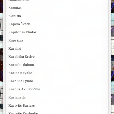
Kamuza
KAnDIs
Kapela Švedė
Kapitonas Flintas
Kaprizas
Karaliai
Karališka Erdvė
Karaoke dainos
Karina Krysko
Karolina Lyndo
Karolis Akulavičius
Kastaneda
Kastytis Barisas
Kastytis Kerbedis