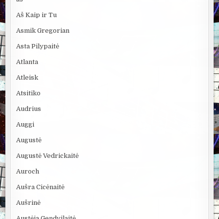
Aš Kaip ir Tu
Asmik Gregorian
Asta Pilypaitė
Atlanta
Atleisk
Atsitiko
Audrius
Auggi
Augustė
Augustė Vedrickaitė
Auroch
Aušra Cicėnaitė
Aušrinė
Austėja Gendvilaitė