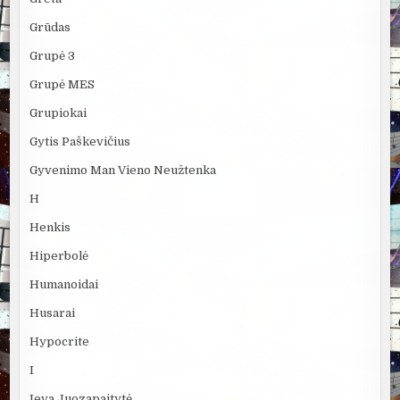
Grūdas
Grupė 3
Grupė MES
Grupiokai
Gytis Paškevičius
Gyvenimo Man Vieno Neužtenka
H
Henkis
Hiperbolė
Humanoidai
Husarai
Hypocrite
I
Ieva Juozapaitytė