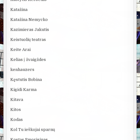
Katažina
Katažina Nemycko
Kazimieras Jakutis
Keistuolių teatras
Keite Arai
Kelias į žvaigždes
kenhauzers
Kęstutis Bobina
Kigidi Karma
Kitava
Kitos
Kodas
Kol Tu ieškojai sparnų
Kostas Smoriginas