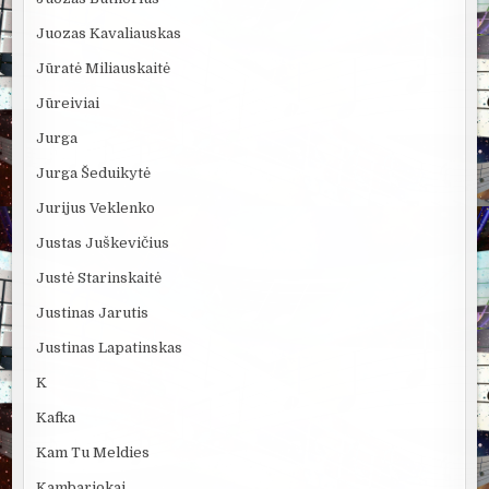
Juozas Kavaliauskas
Jūratė Miliauskaitė
Jūreiviai
Jurga
Jurga Šeduikytė
Jurijus Veklenko
Justas Juškevičius
Justė Starinskaitė
Justinas Jarutis
Justinas Lapatinskas
K
Kafka
Kam Tu Meldies
Kambariokai