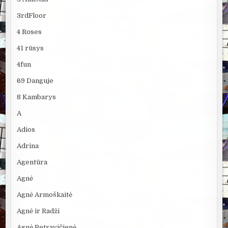
3rdFloor
4 Roses
41 rūsys
4fun
69 Danguje
8 Kambarys
A
Adios
Adrina
Agentūra
Agnė
Agnė Armoškaitė
Agnė ir Radži
Agnė Petravičienė