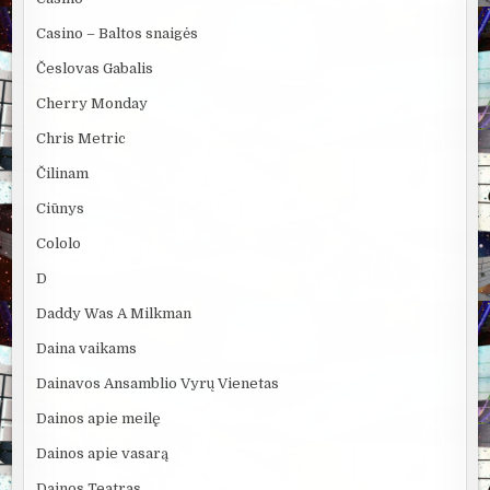
Casino – Baltos snaigės
Česlovas Gabalis
Cherry Monday
Chris Metric
Čilinam
Ciūnys
Cololo
D
Daddy Was A Milkman
Daina vaikams
Dainavos Ansamblio Vyrų Vienetas
Dainos apie meilę
Dainos apie vasarą
Dainos Teatras