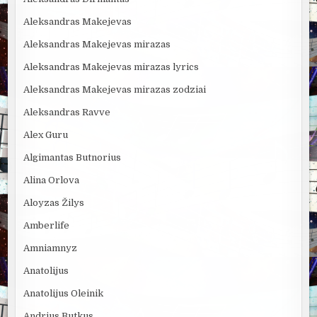
Aleksandras Makejevas
Aleksandras Makejevas mirazas
Aleksandras Makejevas mirazas lyrics
Aleksandras Makejevas mirazas zodziai
Aleksandras Ravve
Alex Guru
Algimantas Butnorius
Alina Orlova
Aloyzas Žilys
Amberlife
Amniamnyz
Anatolijus
Anatolijus Oleinik
Andrius Butkus