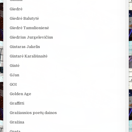
Giedrė
Giedrė Balutytė
Giedrė Tamulionienė
Giedrius Jurgelevičius
Gintaras Jakelis
Gintarė Karaliūnaitė
Gintė
GJan
GOI
Golden Age
Graffitti
Gražiausios poetų dainos
Gražina
Greta