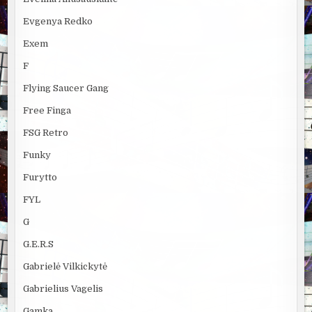
Evgenya Redko
Exem
F
Flying Saucer Gang
Free Finga
FSG Retro
Funky
Furytto
FYL
G
G.E.R.S
Gabrielė Vilkickytė
Gabrielius Vagelis
Gamka