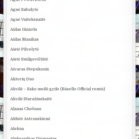
Agnė Sabulytė
Agnė Vaitekėnaitė
Aidas Giniotis
Aidas Manikas
Aistė Pilvelytė
Aistė Smilgevičiūtė
Aivaras Stepukonis
Aktorių Duo
Akvilė – Sako meilė gydo (Bäsello Official remix)
Akvilė Staražinskaitė
Alanas Chošnau
Aldutė Astrauskienė
Alekna
Aleksandras Dirmantas