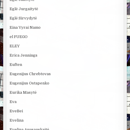
Eglė Jurgaitytė
Eglė Sirvydytė
Eina Vyrai Namo
el FUEGO
ELEY
Erica Jennings
Euften
Eugenijus Chrebtovas
Eugenijus Ostapenko
Eurika Masytė
Eva
EveBei
Evelina
Evelina Anusauskaitė