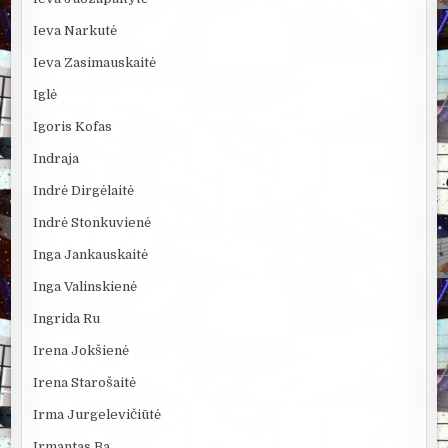
Ieva Narkutė
Ieva Zasimauskaitė
Iglė
Igoris Kofas
Indraja
Indrė Dirgėlaitė
Indrė Stonkuvienė
Inga Jankauskaitė
Inga Valinskienė
Ingrida Ru
Irena Jokšienė
Irena Starošaitė
Irma Jurgelevičiūtė
Irmantas Ba