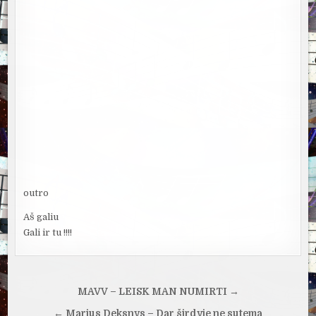
outro
Aš galiu
Gali ir tu !!!!
Navigacija
MAVV – LEISK MAN NUMIRTI →
tarp
← Marius Deksnys – Dar širdyje ne sutema