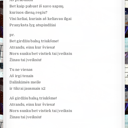
Bet kaip pabust iš savo sapnų,
kuriuos dieną regiu?
Visi keliai, kuriais aš keliavau ilgai
Pranyksta lyg atspindžiai
pr.
Bet girdžiu balsą triukšme!
Atrandu, einu kur šviesa!
Nors sunku bet vistiek tai įveiksiu
Žinau tai įveiksiu!
Tu ne vienas
Aš irgi tenais
Dalinkimės meile
ir tikrai jausmais x2
Aš girdžiu balsą triukšme!
Atrandu, einu kur šviesa!
Nors sunku bet vistiek tai įveiksiu
Žinau tai įveiksiu!