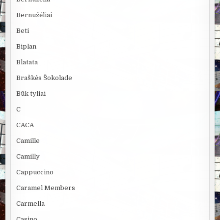
Bernužėliai
Beti
Biplan
Blatata
Braškės Šokolade
Būk tyliai
C
CACA
Camille
Camilly
Cappuccino
Caramel Members
Carmella
Casino