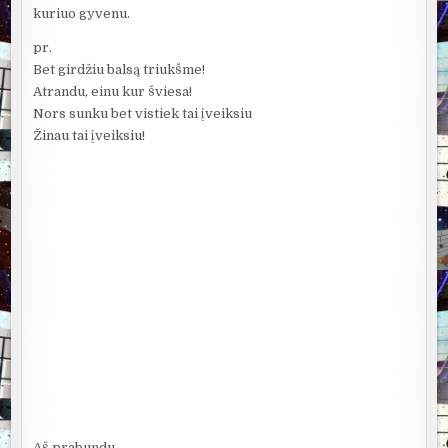
kuriuo gyvenu.
pr.
Bet girdžiu balsą triukšme!
Atrandu, einu kur šviesa!
Nors sunku bet vistiek tai įveiksiu
Žinau tai įveiksiu!
Aš prabundu