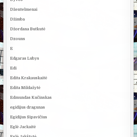
Džentelmenai
Džimba
Džordana Butkutė
Dzouns
E
Edgaras Lubys
Edi
Edita Krakauskaitė
Edita Mildažytė
Edmundas Kučinskas
egidijus dragunas
Egidijus Sipavičius
Eglė Jackaitė
Eglė Jakštytė