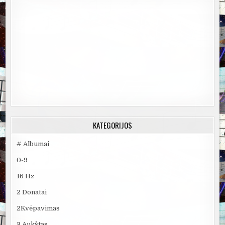
KATEGORIJOS
# Albumai
0-9
16 Hz
2 Donatai
2Kvėpavimas
3 Aukštas