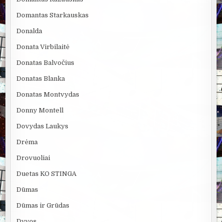
Domantas Starkauskas
Donalda
Donata Virbilaitė
Donatas Balvočius
Donatas Blanka
Donatas Montvydas
Donny Montell
Dovydas Laukys
Drėma
Drovuoliai
Duetas KO STINGA
Dūmas
Dūmas ir Grūdas
Dyvos