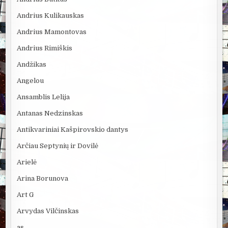
Andrius Kulikauskas
Andrius Mamontovas
Andrius Rimiškis
Andžikas
Angelou
Ansamblis Lelija
Antanas Nedzinskas
Antikvariniai Kašpirovskio dantys
Arčiau Septynių ir Dovilė
Arielė
Arina Borunova
Art G
Arvydas Vilčinskas
as