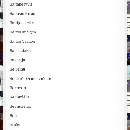
Baltalietuvis
Baltasis Kiras
Baltijos kelias
Baltos snaigės
Baltos Varnos
Bardačiokas
Bavarija
Be rėmų
Beatričė Grincevičiūtė
Berneen
Bernužėlia
Bernužėliai
Beti
Biplan