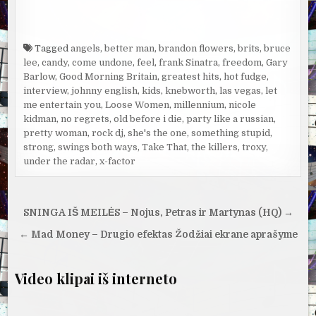
Tagged
angels
,
better man
,
brandon flowers
,
brits
,
bruce
lee
,
candy
,
come undone
,
feel
,
frank Sinatra
,
freedom
,
Gary
Barlow
,
Good Morning Britain
,
greatest hits
,
hot fudge
,
interview
,
johnny english
,
kids
,
knebworth
,
las vegas
,
let
me entertain you
,
Loose Women
,
millennium
,
nicole
kidman
,
no regrets
,
old before i die
,
party like a russian
,
pretty woman
,
rock dj
,
she's the one
,
something stupid
,
strong
,
swings both ways
,
Take That
,
the killers
,
troxy
,
under the radar
,
x-factor
Navigacija
SNINGA IŠ MEILĖS – Nojus, Petras ir Martynas (HQ) →
tarp
← Mad Money – Drugio efektas Žodžiai ekrane aprašyme
įrašų
Video klipai iš interneto