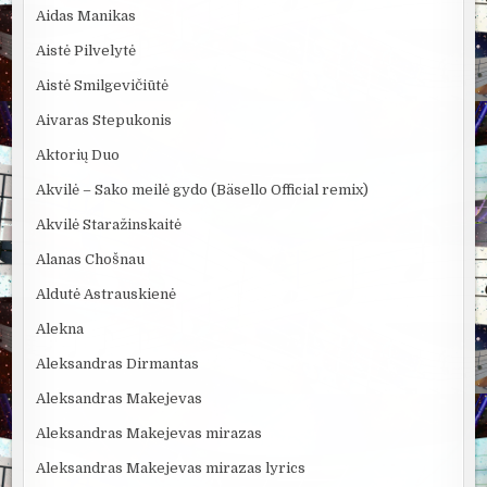
Aidas Manikas
Aistė Pilvelytė
Aistė Smilgevičiūtė
Aivaras Stepukonis
Aktorių Duo
Akvilė – Sako meilė gydo (Bäsello Official remix)
Akvilė Staražinskaitė
Alanas Chošnau
Aldutė Astrauskienė
Alekna
Aleksandras Dirmantas
Aleksandras Makejevas
Aleksandras Makejevas mirazas
Aleksandras Makejevas mirazas lyrics