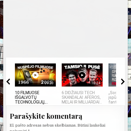
09:20
10:24
10 FILMUOSE
6 DIDŽIAUSI TECH
„Sostų karai
IŠGALVOTŲ
SKANDALAI: AFEROS,
įspūdingas
TECHNOLOGIJŲ,...
MELAI IR MILIJARDAI...
fantastinio 
Parašykite komentarą
El. pašto adresas nebus skelbiamas.
Būtini laukeliai