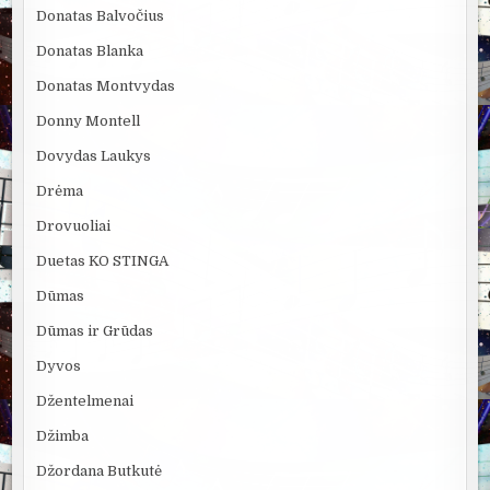
Donatas Balvočius
Donatas Blanka
Donatas Montvydas
Donny Montell
Dovydas Laukys
Drėma
Drovuoliai
Duetas KO STINGA
Dūmas
Dūmas ir Grūdas
Dyvos
Džentelmenai
Džimba
Džordana Butkutė