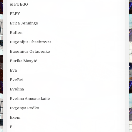
el FUEGO
ELEY
Erica Jennings
Euften
Eugenijus Chrebtovas
Eugenijus Ostapenko
Eurika Masytė
Eva
EveBei
Evelina
Evelina Anusauskaitė
Evgenya Redko
Exem
F