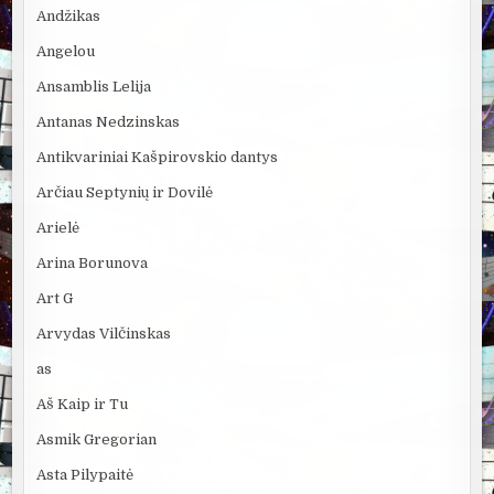
Andžikas
Angelou
Ansamblis Lelija
Antanas Nedzinskas
Antikvariniai Kašpirovskio dantys
Arčiau Septynių ir Dovilė
Arielė
Arina Borunova
Art G
Arvydas Vilčinskas
as
Aš Kaip ir Tu
Asmik Gregorian
Asta Pilypaitė