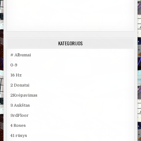
KATEGORIJOS
# Albumai
0-9
16 Hz
2 Donatai
2Kvėpavimas
3 Aukštas
3rdFloor
4 Roses
41 rūsys