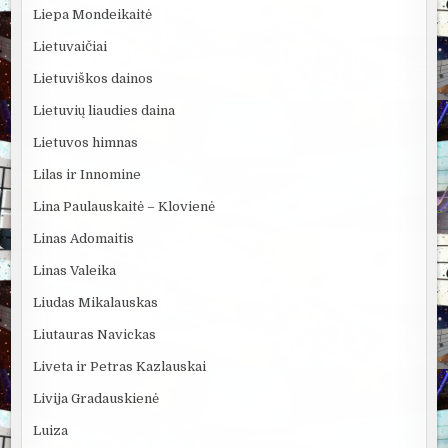
Liepa Mondeikaitė
Lietuvaičiai
Lietuviškos dainos
Lietuvių liaudies daina
Lietuvos himnas
Lilas ir Innomine
Lina Paulauskaitė – Klovienė
Linas Adomaitis
Linas Valeika
Liudas Mikalauskas
Liutauras Navickas
Liveta ir Petras Kazlauskai
Livija Gradauskienė
Luiza