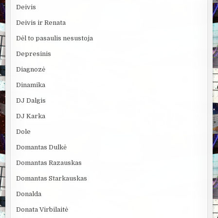
Deivis
Deivis ir Renata
Dėl to pasaulis nesustoja
Depresinis
Diagnozė
Dinamika
DJ Dalgis
DJ Karka
Dole
Domantas Dulkė
Domantas Razauskas
Domantas Starkauskas
Donalda
Donata Virbilaitė