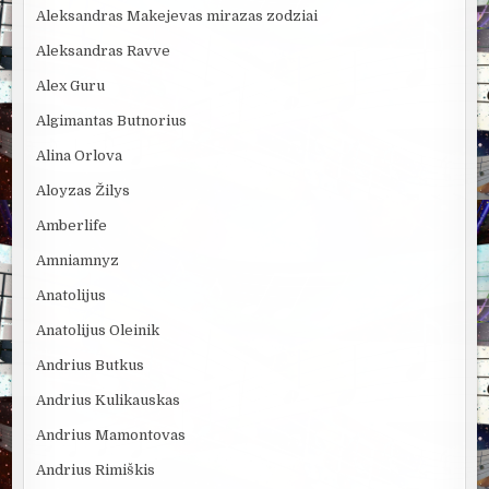
Aleksandras Makejevas mirazas zodziai
Aleksandras Ravve
Alex Guru
Algimantas Butnorius
Alina Orlova
Aloyzas Žilys
Amberlife
Amniamnyz
Anatolijus
Anatolijus Oleinik
Andrius Butkus
Andrius Kulikauskas
Andrius Mamontovas
Andrius Rimiškis