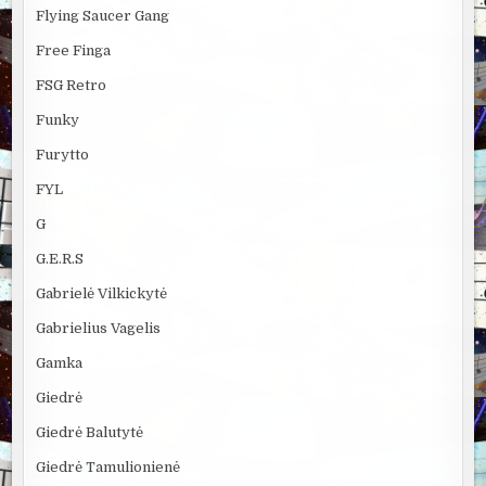
Flying Saucer Gang
Free Finga
FSG Retro
Funky
Furytto
FYL
G
G.E.R.S
Gabrielė Vilkickytė
Gabrielius Vagelis
Gamka
Giedrė
Giedrė Balutytė
Giedrė Tamulionienė