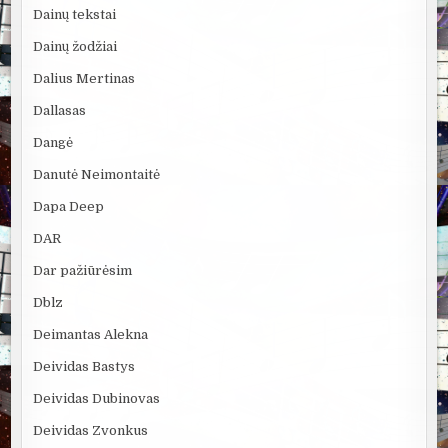
Dainų tekstai
Dainų žodžiai
Dalius Mertinas
Dallasas
Dangė
Danutė Neimontaitė
Dapa Deep
DAR
Dar pažiūrėsim
Dblz
Deimantas Alekna
Deividas Bastys
Deividas Dubinovas
Deividas Zvonkus