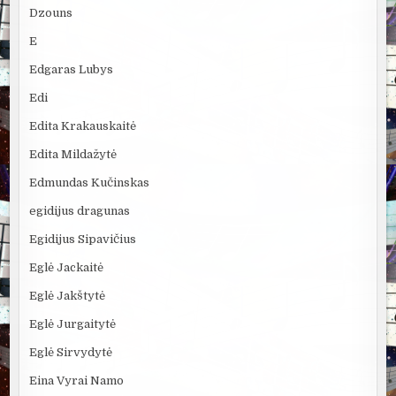
Dzouns
E
Edgaras Lubys
Edi
Edita Krakauskaitė
Edita Mildažytė
Edmundas Kučinskas
egidijus dragunas
Egidijus Sipavičius
Eglė Jackaitė
Eglė Jakštytė
Eglė Jurgaitytė
Eglė Sirvydytė
Eina Vyrai Namo