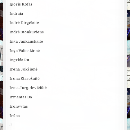
Igoris Kofas
Indraja
Indrė Dirgėlaitė
Indrė Stonkuvienė
Inga Jankauskaitė
Inga Valinskienė
Ingrida Ru
Irena Jokšienė
Irena Starošaitė
Irma Jurgelevičiūtė
Irmantas Ba
Ironvytas
Irūna
J