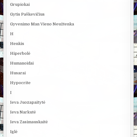
Grupiokai
Gytis Paškevičius
Gyvenimo Man Vieno Neužtenka
H
Henkis
Hiperbolė
Humanoidai
Husarai
Hypocrite
I
Ieva Juozapaitytė
Ieva Narkutė
Ieva Zasimauskaitė
Iglė