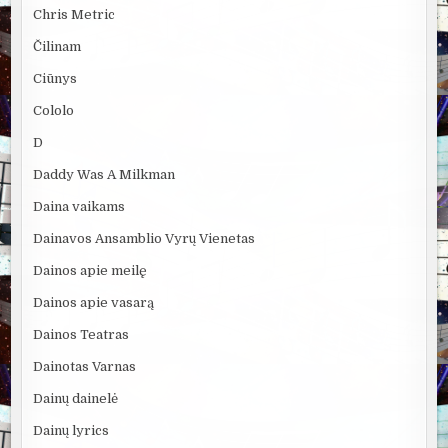
Chris Metric
Čilinam
Ciūnys
Cololo
D
Daddy Was A Milkman
Daina vaikams
Dainavos Ansamblio Vyrų Vienetas
Dainos apie meilę
Dainos apie vasarą
Dainos Teatras
Dainotas Varnas
Dainų dainelė
Dainų lyrics