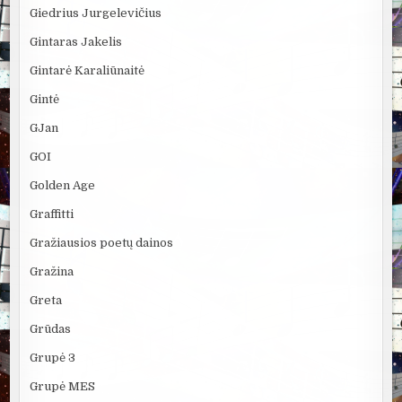
Giedrius Jurgelevičius
Gintaras Jakelis
Gintarė Karaliūnaitė
Gintė
GJan
GOI
Golden Age
Graffitti
Gražiausios poetų dainos
Gražina
Greta
Grūdas
Grupė 3
Grupė MES