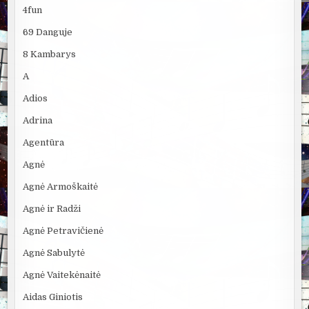
4fun
69 Danguje
8 Kambarys
A
Adios
Adrina
Agentūra
Agnė
Agnė Armoškaitė
Agnė ir Radži
Agnė Petravičienė
Agnė Sabulytė
Agnė Vaitekėnaitė
Aidas Giniotis