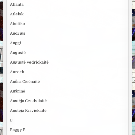
Atlanta
Atleisk
Atsitiko
Audrius
Auggi
Augustė
Augustė Vedrickaitė
Auroch
Aušra Cicėnaitė
Aušrinė
Austėja Gendvilaitė
Austėja Krivickaitė
B
Baggy B