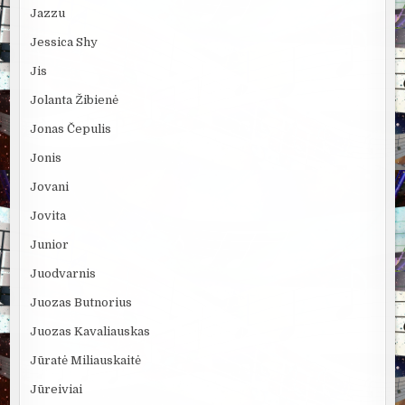
Jazzu
Jessica Shy
Jis
Jolanta Žibienė
Jonas Čepulis
Jonis
Jovani
Jovita
Junior
Juodvarnis
Juozas Butnorius
Juozas Kavaliauskas
Jūratė Miliauskaitė
Jūreiviai