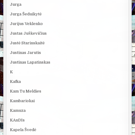
Jurga
Jurga Šeduikytė
Jurijus Veklenko
Justas Juškevičius
Justė Starinskaitė
Justinas Jarutis
Justinas Lapatinskas
K
Kafka
Kam Tu Meldies
Kambariokai
Kamuza
KAnDIs
Kapela Švedė