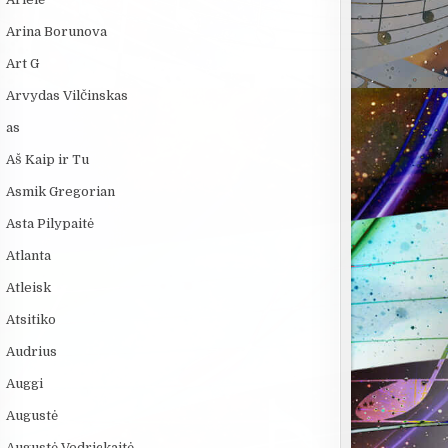
Arina Borunova
Art G
Arvydas Vilčinskas
as
Aš Kaip ir Tu
Asmik Gregorian
Asta Pilypaitė
Atlanta
Atleisk
Atsitiko
Audrius
Auggi
Augustė
Augustė Vedrickaitė