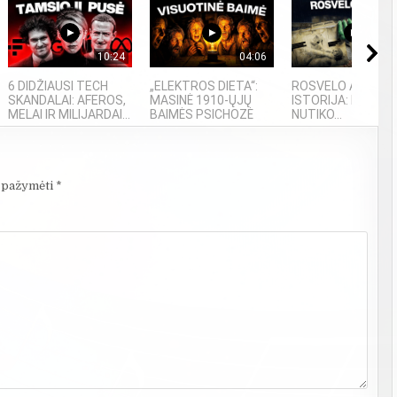
10:24
04:06
08
6 DIDŽIAUSI TECH
„ELEKTROS DIETA“:
ROSVELO ATEIVIO
SKANDALAI: AFEROS,
MASINĖ 1910-ŲJŲ
ISTORIJA: KAS
MELAI IR MILIJARDAI...
BAIMĖS PSICHOZĖ
NUTIKO...
i pažymėti
*