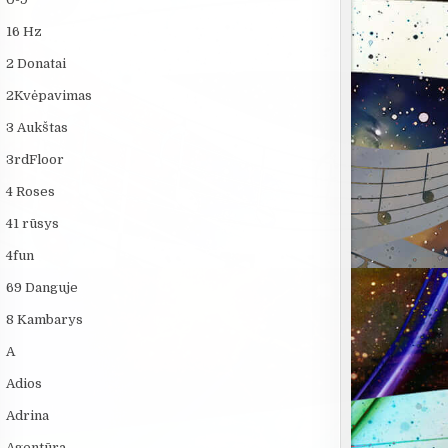
16 Hz
2 Donatai
2Kvėpavimas
3 Aukštas
3rdFloor
4 Roses
41 rūsys
4fun
69 Danguje
8 Kambarys
A
Adios
Adrina
Agentūra