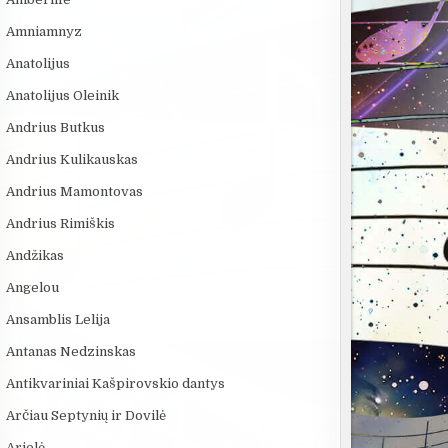
Amniamnyz
Anatolijus
Anatolijus Oleinik
Andrius Butkus
Andrius Kulikauskas
Andrius Mamontovas
Andrius Rimiškis
Andžikas
Angelou
Ansamblis Lelija
Antanas Nedzinskas
Antikvariniai Kašpirovskio dantys
Arčiau Septynių ir Dovilė
Arielė