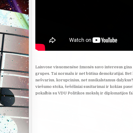
Laisvose visuomenėse žmonės savo interesus gina ne 
grupes. Tai normalu ir net būtina demokratijai. Bet
nešvarius, korupcinius, net nusikalstamus dalykus? 
viešumo stoka, šešėliniai susitarimai ir kokias pas
pokalbis su VDU Politikos mokslų ir diplomatijos fa