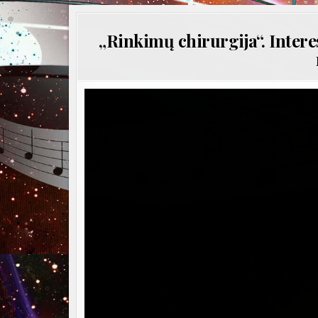
„Rinkimų chirurgija“. Intere