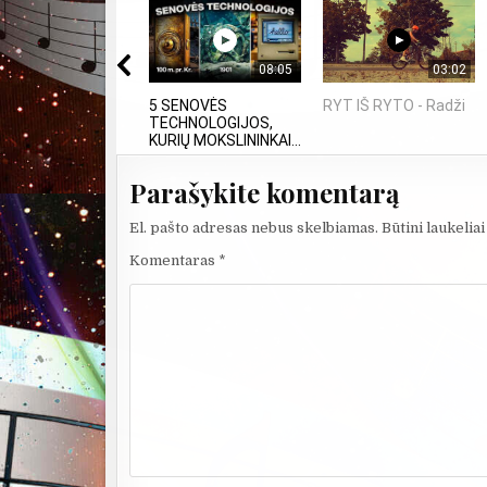
08:05
03:02
5 SENOVĖS
RYT IŠ RYTO - Radži
TECHNOLOGIJOS,
KURIŲ MOKSLININKAI...
Parašykite komentarą
El. pašto adresas nebus skelbiamas.
Būtini laukelia
Komentaras
*