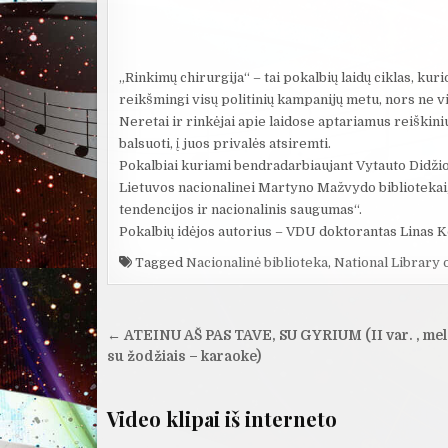
„Rinkimų chirurgija“ – tai pokalbių laidų ciklas, ku
reikšmingi visų politinių kampanijų metu, nors ne v
Neretai ir rinkėjai apie laidose aptariamus reiškini
balsuoti, į juos privalės atsiremti.
Pokalbiai kuriami bendradarbiaujant Vytauto Didžioj
Lietuvos nacionalinei Martyno Mažvydo bibliotekai,
tendencijos ir nacionalinis saugumas“.
Pokalbių idėjos autorius – VDU doktorantas Linas 
Tagged
Nacionalinė biblioteka
,
National Library 
Navigacija
← ATEINU AŠ PAS TAVE, SU GYRIUM (II var. , mel
tarp
su žodžiais – karaoke)
įrašų
Video klipai iš interneto