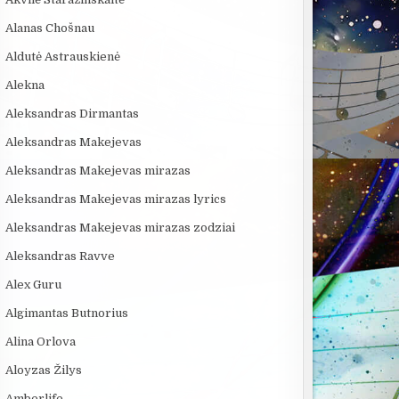
Alanas Chošnau
Aldutė Astrauskienė
:03
17:03
11:22
Alekna
„Bręstantis blogis“ –
Bezos secrets LT
KAS SUKŪRĖ 
kriminalinis serialas
INTELEKTĄ? 
Aleksandras Dirmantas
pakeitęs televizijos...
ISTORIJA IR 
Aleksandras Makejevas
Aleksandras Makejevas mirazas
Aleksandras Makejevas mirazas lyrics
Aleksandras Makejevas mirazas zodziai
Aleksandras Ravve
Alex Guru
Algimantas Butnorius
Alina Orlova
Aloyzas Žilys
Amberlife