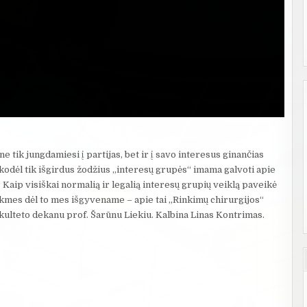
tik jungdamiesi į partijas, bet ir į savo interesus ginančias
 kodėl tik išgirdus žodžius „interesų grupės“ imama galvoti apie
Kaip visiškai normalią ir legalią interesų grupių veiklą paveikė
ekmes dėl to mes išgyvename – apie tai „Rinkimų chirurgijos“
kulteto dekanu prof. Šarūnu Liekiu. Kalbina Linas Kontrimas.