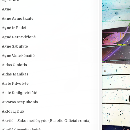
Agnė
Agnė Armoškaitė
Agnė ir Radži
Agnė Petravičienė
Agnė Sabulytė
Agnė Vaitekėnaitė
Aidas Giniotis
Aidas Manikas
Aistė Pilvelytė
Aistė Smilgevičiūtė
Aivaras Stepukonis
Aktorių Duo
Akvilė – Sako meilė gydo (Bäsello Official remix)
Akvilė Staražinskaitė