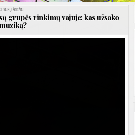
POSTED
DAINŲ ŽODŽIAI
IN
sų grupės rinkimų vajuje: kas užsako
muziką?