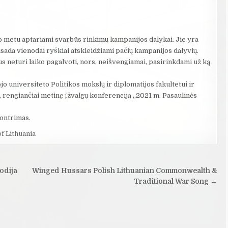
rio metu aptariami svarbūs rinkimų kampanijos dalykai. Jie yra
isada vienodai ryškiai atskleidžiami pačių kampanijos dalyvių.
us neturi laiko pagalvoti, nors, neišvengiamai, pasirinkdami už ką
o universiteto Politikos mokslų ir diplomatijos fakultetui ir
 rengiančiai metinę įžvalgų konferenciją „2021 m. Pasaulinės
Kontrimas.
of Lithuania
odija
Winged Hussars Polish Lithuanian Commonwealth &
Traditional War Song →