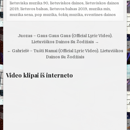
lietuviska muzika 90
,
lietuviskos dainos
,
lietuviskos dainos
2019
,
lietuvos balsas
,
lietuvos balsas 2019
,
muzika mix
,
muzika sena
,
pop muzika
,
šokių muzika
,
sventines dainos
Navigacija
Juozas – Gaus Gaus Gaus (Official Lyric Video).
tarp
Lietuviškos Dainos Su Žodžiais →
įrašų
← Gabrielė – Tušti Namai (Official Lyric Video). Lietuviškos
Dainos Su Žodžiais
Video klipai iš interneto