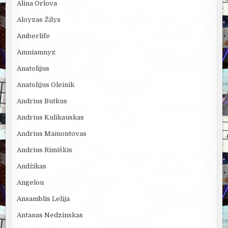
Alina Orlova
Aloyzas Žilys
Amberlife
Amniamnyz
Anatolijus
Anatolijus Oleinik
Andrius Butkus
Andrius Kulikauskas
Andrius Mamontovas
Andrius Rimiškis
Andžikas
Angelou
Ansamblis Lelija
Antanas Nedzinskas