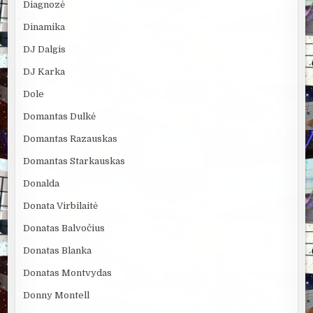
Diagnozė
Dinamika
DJ Dalgis
DJ Karka
Dole
Domantas Dulkė
Domantas Razauskas
Domantas Starkauskas
Donalda
Donata Virbilaitė
Donatas Balvočius
Donatas Blanka
Donatas Montvydas
Donny Montell