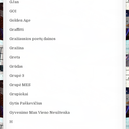
GJan
GOI
Golden Age
Graffitti
Gražiausios poetų dainos
Gražina
Greta
Grūdas
Grupė 3
Grupė MES
Grupiokai
Gytis Paškevičius
Gyvenimo Man Vieno Neužtenka
H