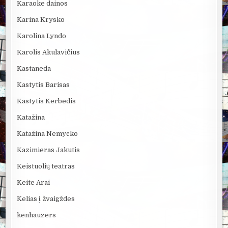
Karaoke dainos
Karina Krysko
Karolina Lyndo
Karolis Akulavičius
Kastaneda
Kastytis Barisas
Kastytis Kerbedis
Katažina
Katažina Nemycko
Kazimieras Jakutis
Keistuolių teatras
Keite Arai
Kelias į žvaigždes
kenhauzers