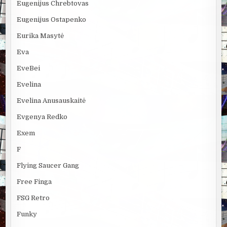
Eugenijus Chrebtovas
Eugenijus Ostapenko
Eurika Masytė
Eva
EveBei
Evelina
Evelina Anusauskaitė
Evgenya Redko
Exem
F
Flying Saucer Gang
Free Finga
FSG Retro
Funky