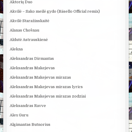
Aktorių Duo
Akvilė – Sako meilė gydo (Bäsello Official remix)
Akvilė Staražinskaitė
Alanas Chošnau
Aldutė Astrauskienė
Alekna
Aleksandras Dirmantas
Aleksandras Makejevas
Aleksandras Makejevas mirazas
Aleksandras Makejevas mirazas lyrics
Aleksandras Makejevas mirazas zodziai
Aleksandras Ravve
Alex Guru
Algimantas Butnorius