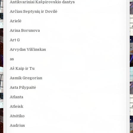
Antikvariniai Kašpirovskio dantys
Arčiau Septynių ir Dovilė
Arielė
Arina Borunova
Art G
Arvydas Vilčinskas
as
Aš Kaip ir Tu
Asmik Gregorian
Asta Pilypaitė
Atlanta
Atleisk
Atsitiko
Audrius