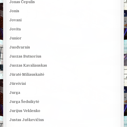
Jonas Čepulis
Jonis
Jovani
Jovita
Junior
Juodvarnis
Juozas Butnorius
Juozas Kavaliauskas
Jūratė Miliauskaitė
Jūreiviai
Jurga
Jurga Šeduikytė
Jurijus Veklenko
Justas Juškevičius