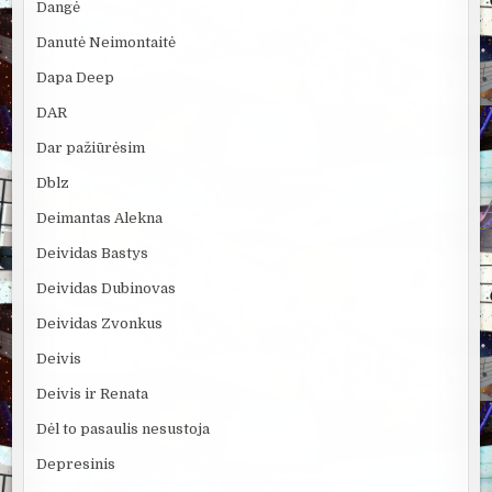
Dangė
Danutė Neimontaitė
Dapa Deep
DAR
Dar pažiūrėsim
Dblz
Deimantas Alekna
Deividas Bastys
Deividas Dubinovas
Deividas Zvonkus
Deivis
Deivis ir Renata
Dėl to pasaulis nesustoja
Depresinis