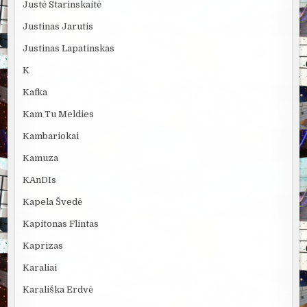
Justė Starinskaitė
Justinas Jarutis
Justinas Lapatinskas
K
Kafka
Kam Tu Meldies
Kambariokai
Kamuza
KAnDIs
Kapela Švedė
Kapitonas Flintas
Kaprizas
Karaliai
Karališka Erdvė