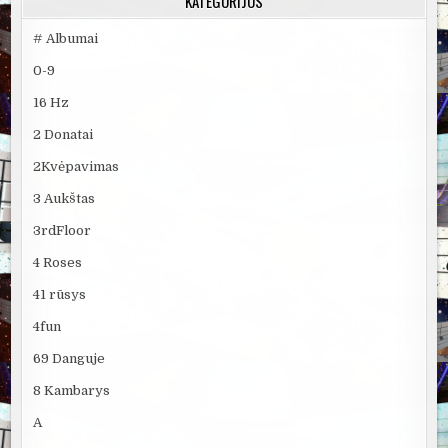
KATEGORIJOS
# Albumai
0-9
16 Hz
2 Donatai
2Kvėpavimas
3 Aukštas
3rdFloor
4 Roses
41 rūsys
4fun
69 Danguje
8 Kambarys
A