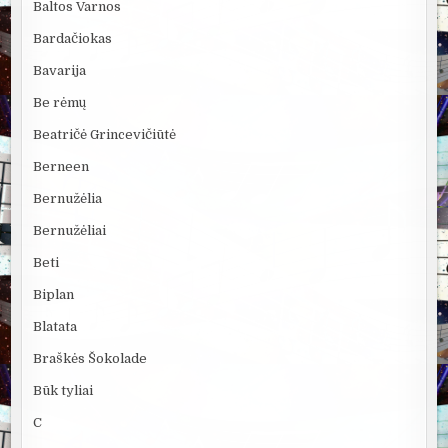
Baltos Varnos
Bardačiokas
Bavarija
Be rėmų
Beatričė Grincevičiūtė
Berneen
Bernužėlia
Bernužėliai
Beti
Biplan
Blatata
Braškės Šokolade
Būk tyliai
C