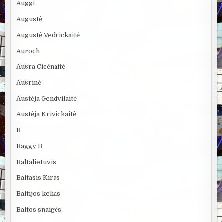
Auggi
Augustė
Augustė Vedrickaitė
Auroch
Aušra Cicėnaitė
Aušrinė
Austėja Gendvilaitė
Austėja Krivickaitė
B
Baggy B
Baltalietuvis
Baltasis Kiras
Baltijos kelias
Baltos snaigės