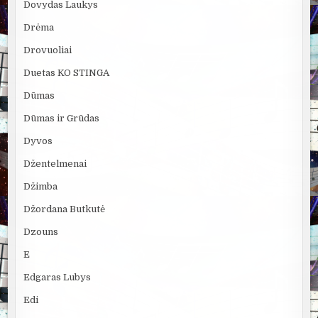
Dovydas Laukys
Drėma
Drovuoliai
Duetas KO STINGA
Dūmas
Dūmas ir Grūdas
Dyvos
Džentelmenai
Džimba
Džordana Butkutė
Dzouns
E
Edgaras Lubys
Edi