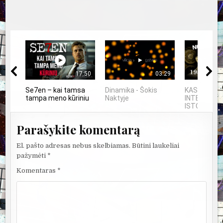
17:50
03:29
Se7en – kai tamsa
Dinamika - Šokis
KAS SUKŪRĖ
tampa meno kūriniu
Naktyje
INTELEKTĄ?
ISTORIJA IR
Parašykite komentarą
El. pašto adresas nebus skelbiamas.
Būtini laukeliai
pažymėti
*
Komentaras
*