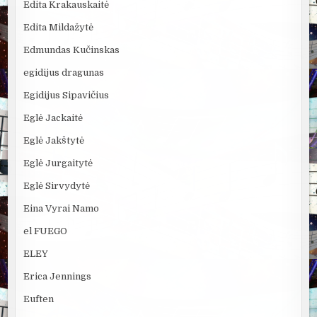
Edita Krakauskaitė
Edita Mildažytė
Edmundas Kučinskas
egidijus dragunas
Egidijus Sipavičius
Eglė Jackaitė
Eglė Jakštytė
Eglė Jurgaitytė
Eglė Sirvydytė
Eina Vyrai Namo
el FUEGO
ELEY
Erica Jennings
Euften