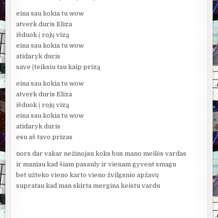
eina sau kokia tu wow
atverk duris Eliza
išduok į rojų vizą
eina sau kokia tu wow
atidaryk duris
save įteiksiu tau kaip prizą
eina sau kokia tu wow
atverk duris Eliza
išduok į rojų vizą
eina sau kokia tu wow
atidaryk duris
esu aš tavo prizas
nors dar vakar nežinojau koks bus mano meilės vardas
ir maniau kad šiam pasauly ir vienam gyvent smagu
bet užteko vieno karto vieno žvilgsnio apžavų
supratau kad man skirta mergina keistu vardu