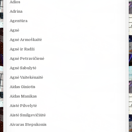
Adios
Adrina
Agentūra
Agnė
Agnė Armoškaitė
Agnė ir Radži
Agnė Petravičienė
Agnė Sabulytė
Agnė Vaitekėnaitė
Aidas Giniotis
Aidas Manikas
Aistė Pilvelytė
Aistė Smilgevičiūtė
Aivaras Stepukonis