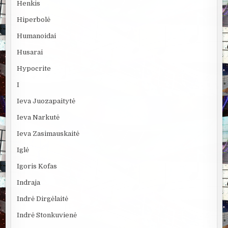
Henkis
Hiperbolė
Humanoidai
Husarai
Hypocrite
I
Ieva Juozapaitytė
Ieva Narkutė
Ieva Zasimauskaitė
Iglė
Igoris Kofas
Indraja
Indrė Dirgėlaitė
Indrė Stonkuvienė