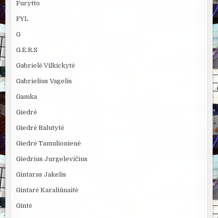
Furytto
FYL
G
G.E.R.S
Gabrielė Vilkickytė
Gabrielius Vagelis
Gamka
Giedrė
Giedrė Balutytė
Giedrė Tamulionienė
Giedrius Jurgelevičius
Gintaras Jakelis
Gintarė Karaliūnaitė
Gintė