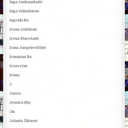
Inga Jankauskaitė
Inga Valinskienė
Ingrida Ru
Irena Jokšienė
Irena Starošaitė
Irma Jurgelevičiūtė
Irmantas Ba
Ironvytas
Irūna
J
Jazzu
Jessica Shy
Jis
Jolanta Žibienė