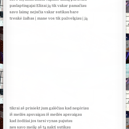
paslaptingajai Elizai ją tik vakar pamačiau
savo laimę nejučia vakar sutikau bare
trenkė žaibas į mane vos tik pažvelgiau į ją
tikrai aš prisiekt jum galėčiau kad negėriau
iš meilės apsvaigau iš meilės apsvaigau
kad žodžiai jos tarsi vynas pajutau
nes savo meilę aš tą naktį sutikau