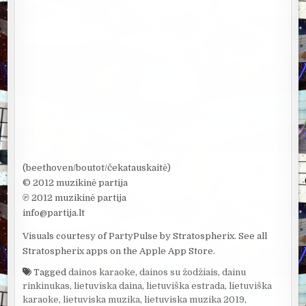
(beethoven/boutot/čekatauskaitė)
© 2012 muzikinė partija
℗ 2012 muzikinė partija
info@partija.lt
Visuals courtesy of PartyPulse by Stratospherix. See all
Stratospherix apps on the Apple App Store.
Tagged
dainos karaoke
,
dainos su žodžiais
,
dainu
rinkinukas
,
lietuviska daina
,
lietuviška estrada
,
lietuviška
karaoke
,
lietuviska muzika
,
lietuviska muzika 2019
,