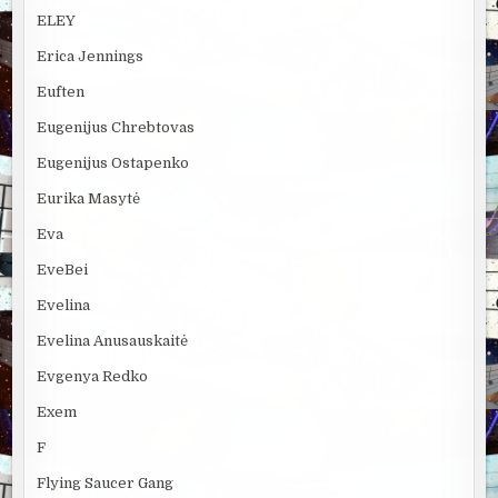
ELEY
Erica Jennings
Euften
Eugenijus Chrebtovas
Eugenijus Ostapenko
Eurika Masytė
Eva
EveBei
Evelina
Evelina Anusauskaitė
Evgenya Redko
Exem
F
Flying Saucer Gang