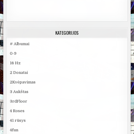
KATEGORIJOS
# Albumai
0-9
16 Hz
2 Donatai
2Kvėpavimas
3 Aukštas
3rdFloor
4 Roses
41 rūsys
4fun