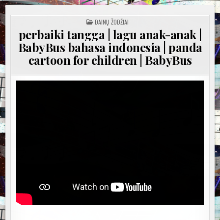
POSTED
DAINŲ ŽODŽIAI
IN
perbaiki tangga | lagu anak-anak |
BabyBus bahasa indonesia | panda
cartoon for children | BabyBus