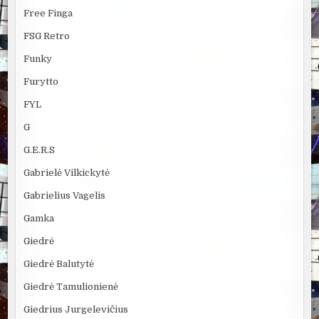
Free Finga
FSG Retro
Funky
Furytto
FYL
G
G.E.R.S
Gabrielė Vilkickytė
Gabrielius Vagelis
Gamka
Giedrė
Giedrė Balutytė
Giedrė Tamulionienė
Giedrius Jurgelevičius