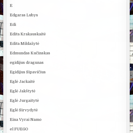
E
Edgaras Lubys
Edi
Edita Krakauskaitė
Edita Mildažytė
Edmundas Kučinskas
egidijus dragunas
Egidijus Sipavičius
Eglė Jackaitė
Eglė Jakštytė
Eglė Jurgaitytė
Eglė Sirvydytė
Eina Vyrai Namo
el FUEGO