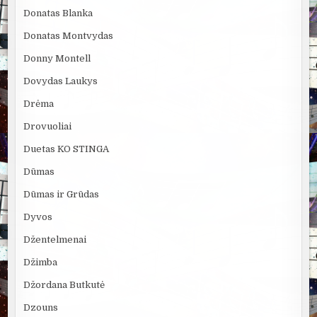
Donatas Blanka
Donatas Montvydas
Donny Montell
Dovydas Laukys
Drėma
Drovuoliai
Duetas KO STINGA
Dūmas
Dūmas ir Grūdas
Dyvos
Džentelmenai
Džimba
Džordana Butkutė
Dzouns