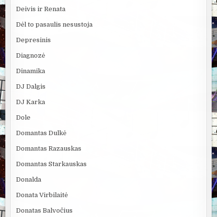
Deivis ir Renata
Dėl to pasaulis nesustoja
Depresinis
Diagnozė
Dinamika
DJ Dalgis
DJ Karka
Dole
Domantas Dulkė
Domantas Razauskas
Domantas Starkauskas
Donalda
Donata Virbilaitė
Donatas Balvočius