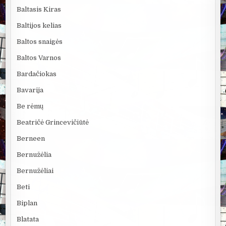
Baltasis Kiras
Baltijos kelias
Baltos snaigės
Baltos Varnos
Bardačiokas
Bavarija
Be rėmų
Beatričė Grincevičiūtė
Berneen
Bernužėlia
Bernužėliai
Beti
Biplan
Blatata