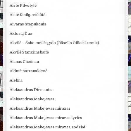
Aistė Pilvelytė
Aistė Smilgevičiūtė
Aivaras Stepukonis
Aktorių Duo
Akvilė – Sako meilė gydo (Bäsello Official remix)
Akvilė Staražinskaitė
Alanas Chošnau
Aldutė Astrauskienė
Alekna
Aleksandras Dirmantas
Aleksandras Makejevas
Aleksandras Makejevas mirazas
Aleksandras Makejevas mirazas lyrics
Aleksandras Makejevas mirazas zodziai