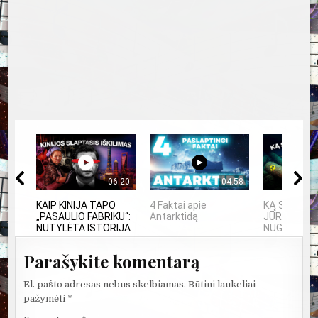
06:20
04:58
KAIP KINIJA TAPO
4 Faktai apie
KĄ SLEPIA 
„PASAULIO FABRIKU“:
Antarktidą
JŪRA? 5
NUTYLĖTA ISTORIJA
NUGRIMZDUS
Parašykite komentarą
El. pašto adresas nebus skelbiamas.
Būtini laukeliai
pažymėti
*