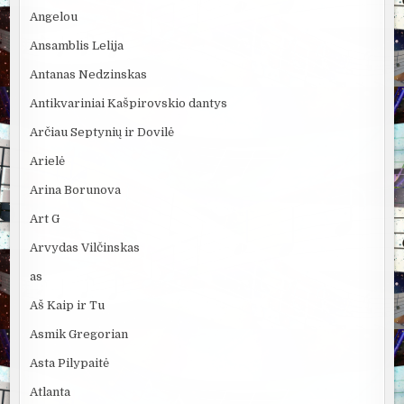
Angelou
Ansamblis Lelija
Antanas Nedzinskas
Antikvariniai Kašpirovskio dantys
Arčiau Septynių ir Dovilė
Arielė
Arina Borunova
Art G
Arvydas Vilčinskas
as
Aš Kaip ir Tu
Asmik Gregorian
Asta Pilypaitė
Atlanta