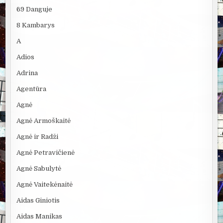
69 Danguje
8 Kambarys
A
Adios
Adrina
Agentūra
Agnė
Agnė Armoškaitė
Agnė ir Radži
Agnė Petravičienė
Agnė Sabulytė
Agnė Vaitekėnaitė
Aidas Giniotis
Aidas Manikas