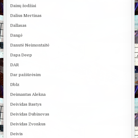
Dainų žodžiai
Dalius Mertinas
Dallasas
Dangė
Danutė Neimontaitė
Dapa Deep
DAR
Dar pažiūrėsim
Dblz
Deimantas Alekna
Deividas Bastys
Deividas Dubinovas
Deividas Zvonkus
Deivis