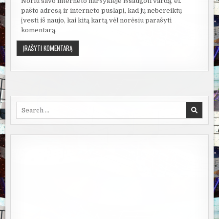
Noriu savo interneto naršyklėje išsaugoti vardą, el.
pašto adresą ir interneto puslapį, kad jų nebereiktų
įvesti iš naujo, kai kitą kartą vėl norėsiu parašyti
komentarą.
Search
for: