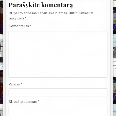
Parašykite komentarą
El. pašto adresas nebus skelbiamas.
Būtini laukeliai
pažymėti
*
Komentaras
*
Vardas
*
El. pašto adresas
*