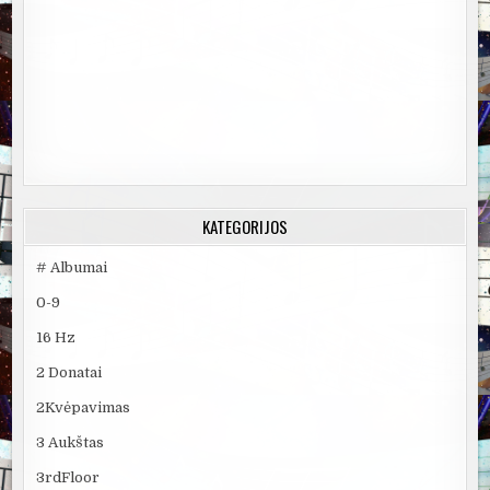
KATEGORIJOS
# Albumai
0-9
16 Hz
2 Donatai
2Kvėpavimas
3 Aukštas
3rdFloor