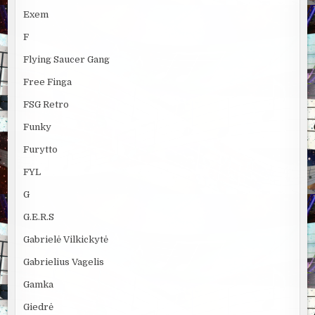
Exem
F
Flying Saucer Gang
Free Finga
FSG Retro
Funky
Furytto
FYL
G
G.E.R.S
Gabrielė Vilkickytė
Gabrielius Vagelis
Gamka
Giedrė