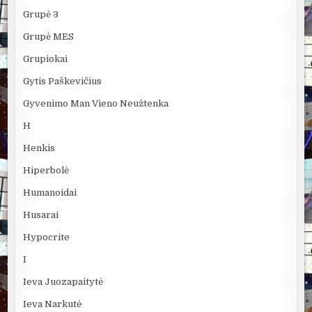
Grupė 3
Grupė MES
Grupiokai
Gytis Paškevičius
Gyvenimo Man Vieno Neužtenka
H
Henkis
Hiperbolė
Humanoidai
Husarai
Hypocrite
I
Ieva Juozapaitytė
Ieva Narkutė