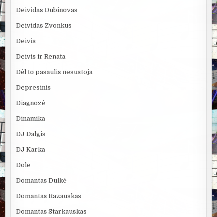
Deividas Dubinovas
Deividas Zvonkus
Deivis
Deivis ir Renata
Dėl to pasaulis nesustoja
Depresinis
Diagnozė
Dinamika
DJ Dalgis
DJ Karka
Dole
Domantas Dulkė
Domantas Razauskas
Domantas Starkauskas