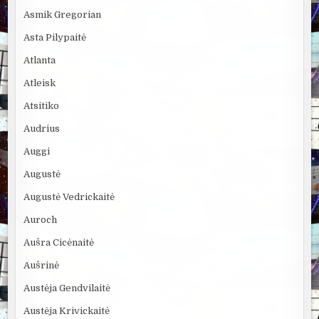
Asmik Gregorian
Asta Pilypaitė
Atlanta
Atleisk
Atsitiko
Audrius
Auggi
Augustė
Augustė Vedrickaitė
Auroch
Aušra Cicėnaitė
Aušrinė
Austėja Gendvilaitė
Austėja Krivickaitė