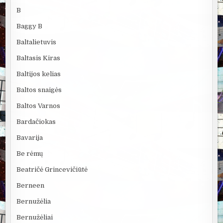
B
Baggy B
Baltalietuvis
Baltasis Kiras
Baltijos kelias
Baltos snaigės
Baltos Varnos
Bardačiokas
Bavarija
Be rėmų
Beatričė Grincevičiūtė
Berneen
Bernužėlia
Bernužėliai