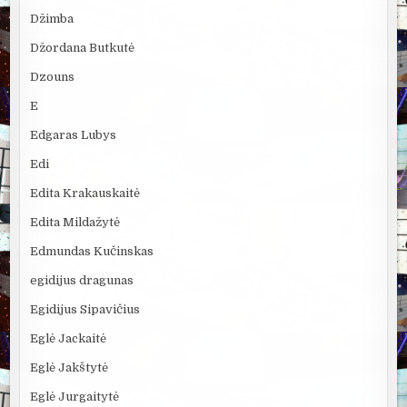
Džimba
Džordana Butkutė
Dzouns
E
Edgaras Lubys
Edi
Edita Krakauskaitė
Edita Mildažytė
Edmundas Kučinskas
egidijus dragunas
Egidijus Sipavičius
Eglė Jackaitė
Eglė Jakštytė
Eglė Jurgaitytė