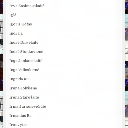
Ieva Zasimauskaitė
Iglė
Igoris Kofas
Indraja
Indrė Dirgėlaitė
Indrė Stonkuvienė
Inga Jankauskaitė
Inga Valinskienė
Ingrida Ru
Irena Jokšienė
Irena Starošaitė
Irma Jurgelevičiūtė
Irmantas Ba
Ironvytas