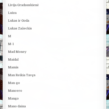
Livija Gradauskienė
Luiza
Lukas ir Goda
Lukas Zažeckis
M
M-1
Mad Money
Maidal
Mamis
Man Reikia Tavęs
Man-go
Mancero
Mango
Mano daina