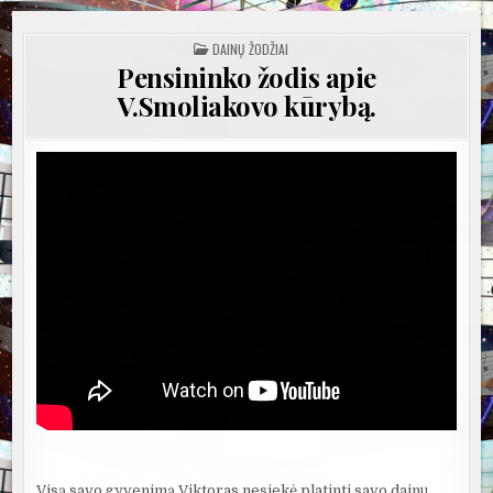
POSTED
DAINŲ ŽODŽIAI
IN
Pensininko žodis apie
V.Smoliakovo kūrybą.
Visą savo gyvenimą Viktoras nesiekė platinti savo dainų,,,