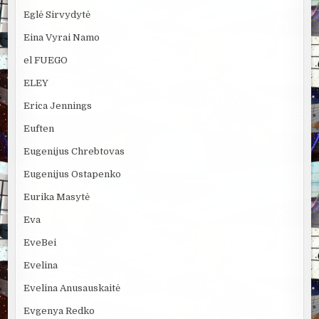
Eglė Sirvydytė
Eina Vyrai Namo
el FUEGO
ELEY
Erica Jennings
Euften
Eugenijus Chrebtovas
Eugenijus Ostapenko
Eurika Masytė
Eva
EveBei
Evelina
Evelina Anusauskaitė
Evgenya Redko