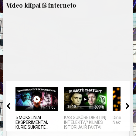
Video klipai iš interneto
11:00
07:18
5 MOKSLINIAI
KAS SUKŪRĖ DIRBTINĮ
Dinamika - 
EKSPERIMENTAI,
INTELEKTĄ? KILMĖS
Naktyje
KURIE SUKRĖTĖ...
ISTORIJA IR FAKTAI