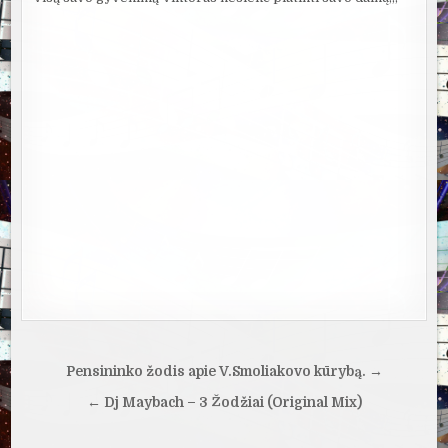
Navigacija
Pensininko žodis apie V.Smoliakovo kūrybą. →
tarp
← Dj Maybach – 3 Žodžiai (Original Mix)
įrašų