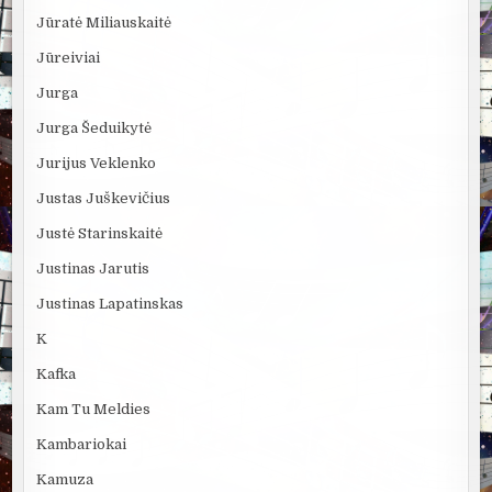
Jūratė Miliauskaitė
Jūreiviai
Jurga
Jurga Šeduikytė
Jurijus Veklenko
Justas Juškevičius
Justė Starinskaitė
Justinas Jarutis
Justinas Lapatinskas
K
Kafka
Kam Tu Meldies
Kambariokai
Kamuza