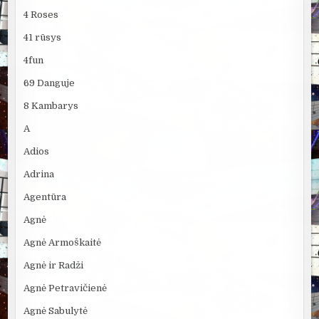
4 Roses
41 rūsys
4fun
69 Danguje
8 Kambarys
A
Adios
Adrina
Agentūra
Agnė
Agnė Armoškaitė
Agnė ir Radži
Agnė Petravičienė
Agnė Sabulytė