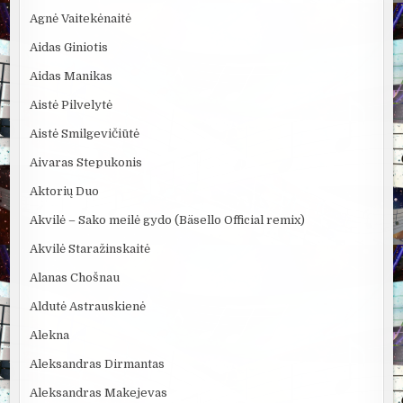
Agnė Vaitekėnaitė
Aidas Giniotis
Aidas Manikas
Aistė Pilvelytė
Aistė Smilgevičiūtė
Aivaras Stepukonis
Aktorių Duo
Akvilė – Sako meilė gydo (Bäsello Official remix)
Akvilė Staražinskaitė
Alanas Chošnau
Aldutė Astrauskienė
Alekna
Aleksandras Dirmantas
Aleksandras Makejevas