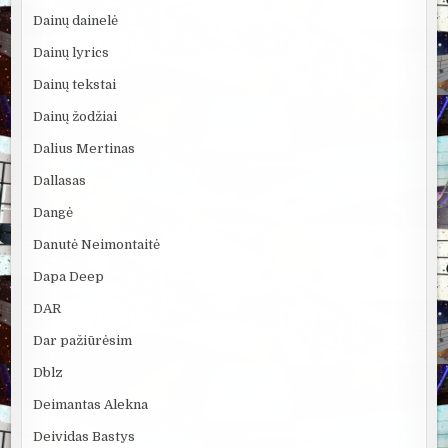
Dainų dainelė
Dainų lyrics
Dainų tekstai
Dainų žodžiai
Dalius Mertinas
Dallasas
Dangė
Danutė Neimontaitė
Dapa Deep
DAR
Dar pažiūrėsim
Dblz
Deimantas Alekna
Deividas Bastys