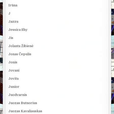
Irūna
J
Jazzu
Jessica Shy
Jis
Jolanta Žibienė
Jonas Čepulis
Jonis
Jovani
Jovita
Junior
Juodvarnis
Juozas Butnorius
Juozas Kavaliauskas