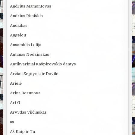
Andrius Mamontovas
Andrius Rimiškis
Andžikas
Angelou
Ansamblis Lelija
Antanas Nedzinskas
Antikvariniai Kašpirovskio dantys
Arčiau Septynių ir Dovilė
Arielė
Arina Borunova
Art G
Arvydas Vilčinskas
as
Aš Kaip ir Tu