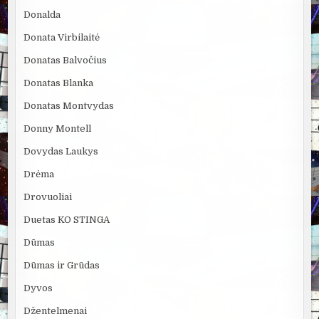
Donalda
Donata Virbilaitė
Donatas Balvočius
Donatas Blanka
Donatas Montvydas
Donny Montell
Dovydas Laukys
Drėma
Drovuoliai
Duetas KO STINGA
Dūmas
Dūmas ir Grūdas
Dyvos
Džentelmenai