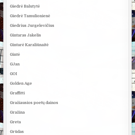
Giedrė Balutytė
Giedrė Tamulionienė
Giedrius Jurgelevičius
Gintaras Jakelis
Gintarė Karaliūnaitė
Gintė
GJan
GOI
Golden Age
Graffitti
Gražiausios poetų dainos
Gražina
Greta
Grūdas