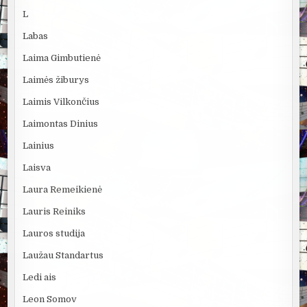
L
Labas
Laima Gimbutienė
Laimės žiburys
Laimis Vilkončius
Laimontas Dinius
Lainius
Laisva
Laura Remeikienė
Lauris Reiniks
Lauros studija
Laužau Standartus
Ledi ais
Leon Somov