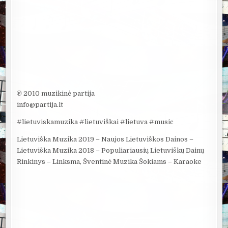
℗ 2010 muzikinė partija
info@partija.lt
#lietuviskamuzika #lietuviškai #lietuva #music
Lietuviška Muzika 2019 – Naujos Lietuviškos Dainos –
Lietuviška Muzika 2018 – Populiariausių Lietuviškų Dainų
Rinkinys – Linksma, Šventinė Muzika Šokiams – Karaoke