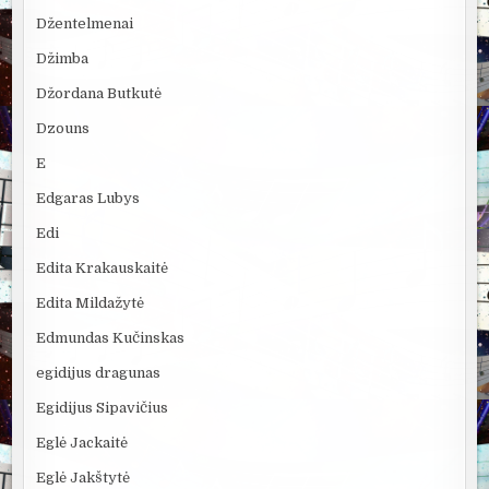
Džentelmenai
Džimba
Džordana Butkutė
Dzouns
E
Edgaras Lubys
Edi
Edita Krakauskaitė
Edita Mildažytė
Edmundas Kučinskas
egidijus dragunas
Egidijus Sipavičius
Eglė Jackaitė
Eglė Jakštytė