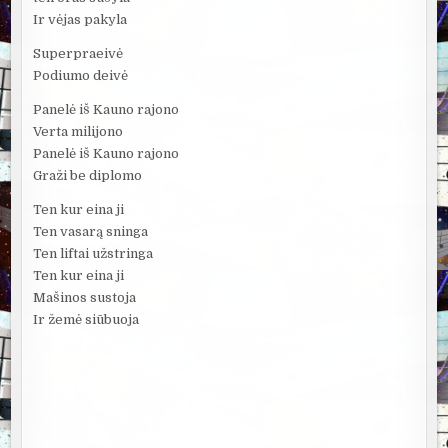
Ir vėjas pakyla
Superpraeivė
Podiumo deivė
Panelė iš Kauno rajono
Verta milijono
Panelė iš Kauno rajono
Graži be diplomo
Ten kur eina ji
Ten vasarą sninga
Ten liftai užstringa
Ten kur eina ji
Mašinos sustoja
Ir žemė siūbuoja