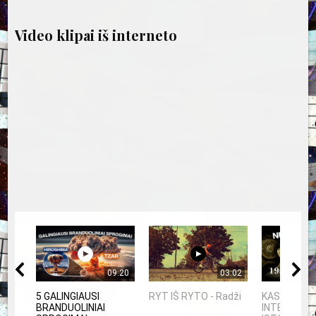
Video klipai iš interneto
09:20
03:02
5 GALINGIAUSI
RYT IŠ RYTO - Radži
KAS SUKŪRĖ
BRANDUOLINIAI
INTELEKTĄ?