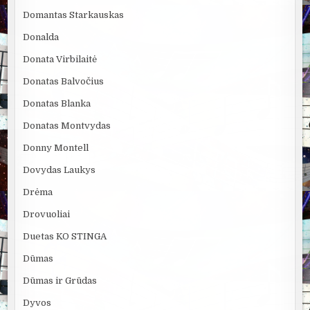
Domantas Starkauskas
Donalda
Donata Virbilaitė
Donatas Balvočius
Donatas Blanka
Donatas Montvydas
Donny Montell
Dovydas Laukys
Drėma
Drovuoliai
Duetas KO STINGA
Dūmas
Dūmas ir Grūdas
Dyvos