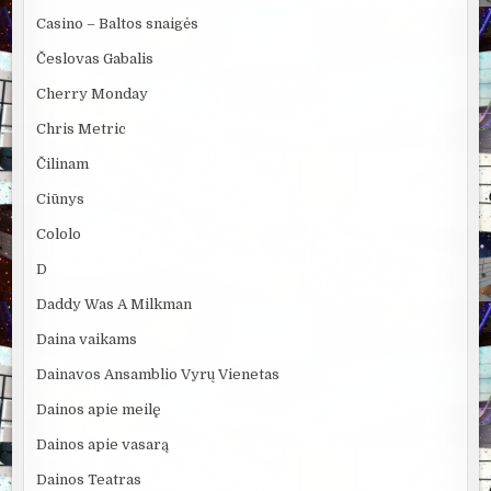
Casino – Baltos snaigės
Česlovas Gabalis
Cherry Monday
Chris Metric
Čilinam
Ciūnys
Cololo
D
Daddy Was A Milkman
Daina vaikams
Dainavos Ansamblio Vyrų Vienetas
Dainos apie meilę
Dainos apie vasarą
Dainos Teatras