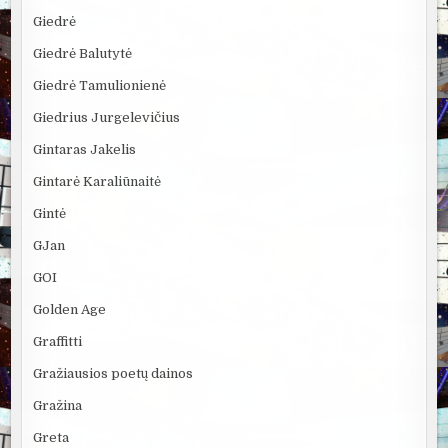
Giedrė
Giedrė Balutytė
Giedrė Tamulionienė
Giedrius Jurgelevičius
Gintaras Jakelis
Gintarė Karaliūnaitė
Gintė
GJan
GOI
Golden Age
Graffitti
Gražiausios poetų dainos
Gražina
Greta