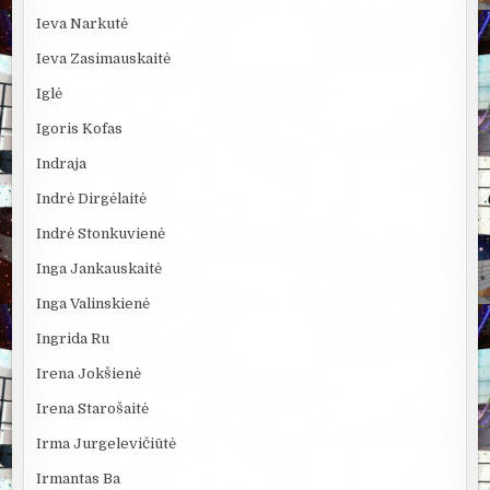
Ieva Narkutė
Ieva Zasimauskaitė
Iglė
Igoris Kofas
Indraja
Indrė Dirgėlaitė
Indrė Stonkuvienė
Inga Jankauskaitė
Inga Valinskienė
Ingrida Ru
Irena Jokšienė
Irena Starošaitė
Irma Jurgelevičiūtė
Irmantas Ba