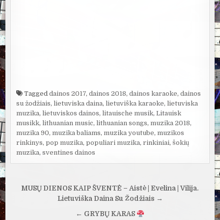
Tagged
dainos 2017
,
dainos 2018
,
dainos karaoke
,
dainos
su žodžiais
,
lietuviska daina
,
lietuviška karaoke
,
lietuviska
muzika
,
lietuviskos dainos
,
litauische musik
,
Litauisk
musikk
,
lithuanian music
,
lithuanian songs
,
muzika 2018
,
muzika 90
,
muzika baliams
,
muzika youtube
,
muzikos
rinkinys
,
pop muzika
,
populiari muzika
,
rinkiniai
,
šokių
muzika
,
sventines dainos
Navigacija
MŪSŲ DIENOS KAIP ŠVENTĖ – Aistė | Evelina | Vilija.
tarp
Lietuviška Daina Su Žodžiais →
įrašų
← GRYBŲ KARAS