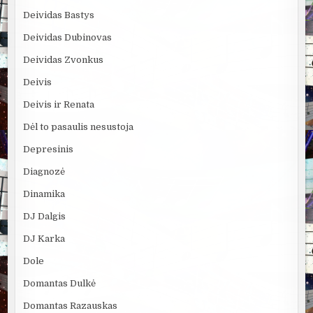
Deividas Bastys
Deividas Dubinovas
Deividas Zvonkus
Deivis
Deivis ir Renata
Dėl to pasaulis nesustoja
Depresinis
Diagnozė
Dinamika
DJ Dalgis
DJ Karka
Dole
Domantas Dulkė
Domantas Razauskas