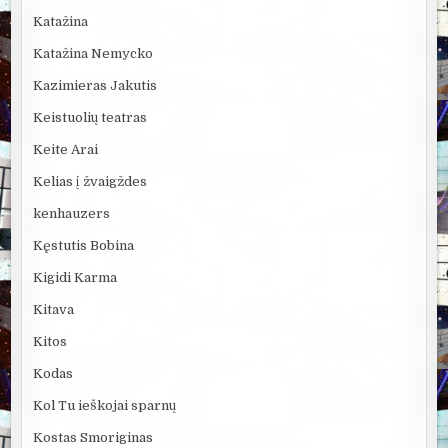
Katažina
Katažina Nemycko
Kazimieras Jakutis
Keistuolių teatras
Keite Arai
Kelias į žvaigždes
kenhauzers
Kęstutis Bobina
Kigidi Karma
Kitava
Kitos
Kodas
Kol Tu ieškojai sparnų
Kostas Smoriginas