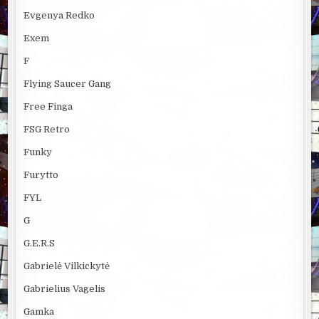
Evgenya Redko
Exem
F
Flying Saucer Gang
Free Finga
FSG Retro
Funky
Furytto
FYL
G
G.E.R.S
Gabrielė Vilkickytė
Gabrielius Vagelis
Gamka