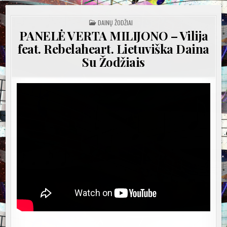
POSTED
DAINŲ ŽODŽIAI
IN
PANELĖ VERTA MILIJONO – Vilija
feat. Rebelaheart. Lietuviška Daina
Su Žodžiais