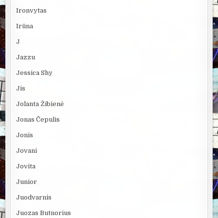
Ironvytas
Irūna
J
Jazzu
Jessica Shy
Jis
Jolanta Žibienė
Jonas Čepulis
Jonis
Jovani
Jovita
Junior
Juodvarnis
Juozas Butnorius