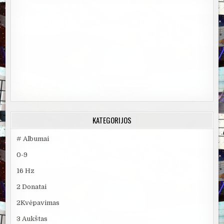
KATEGORIJOS
# Albumai
0-9
16 Hz
2 Donatai
2Kvėpavimas
3 Aukštas