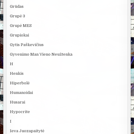
Grūdas
Grupė 3
Grupė MES
Grupiokai
Gytis Paškevičius
Gyvenimo Man Vieno Neužtenka
H
Henkis
Hiperbolė
Humanoidai
Husarai
Hypocrite
I
Ieva Juozapaitytė