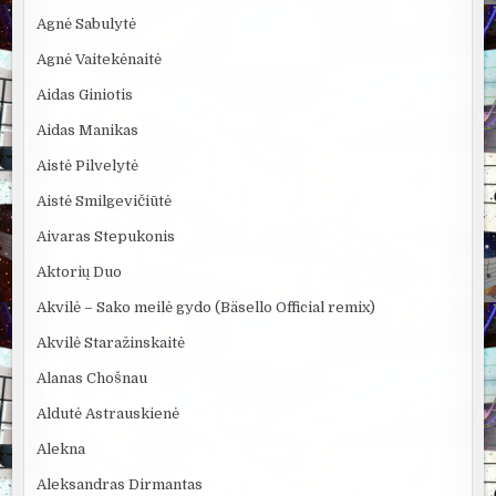
Agnė Sabulytė
Agnė Vaitekėnaitė
Aidas Giniotis
Aidas Manikas
Aistė Pilvelytė
Aistė Smilgevičiūtė
Aivaras Stepukonis
Aktorių Duo
Akvilė – Sako meilė gydo (Bäsello Official remix)
Akvilė Staražinskaitė
Alanas Chošnau
Aldutė Astrauskienė
Alekna
Aleksandras Dirmantas