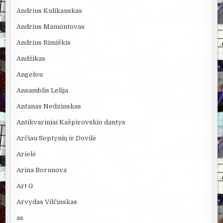
Andrius Kulikauskas
Andrius Mamontovas
Andrius Rimiškis
Andžikas
Angelou
Ansamblis Lelija
Antanas Nedzinskas
Antikvariniai Kašpirovskio dantys
Arčiau Septynių ir Dovilė
Arielė
Arina Borunova
Art G
Arvydas Vilčinskas
as