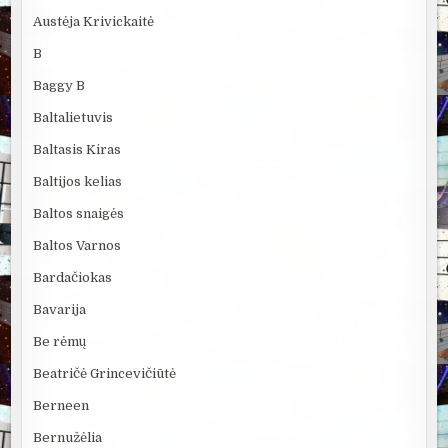
Austėja Krivickaitė
B
Baggy B
Baltalietuvis
Baltasis Kiras
Baltijos kelias
Baltos snaigės
Baltos Varnos
Bardačiokas
Bavarija
Be rėmų
Beatričė Grincevičiūtė
Berneen
Bernužėlia