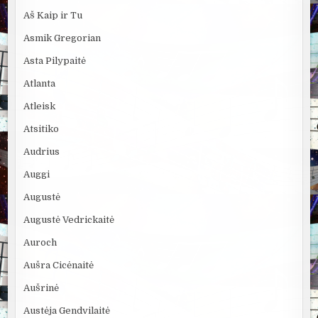
Aš Kaip ir Tu
Asmik Gregorian
Asta Pilypaitė
Atlanta
Atleisk
Atsitiko
Audrius
Auggi
Augustė
Augustė Vedrickaitė
Auroch
Aušra Cicėnaitė
Aušrinė
Austėja Gendvilaitė