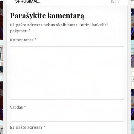
SPROGIMAI...
ISTORIJA IR
Parašykite komentarą
El. pašto adresas nebus skelbiamas.
Būtini laukeliai
pažymėti
*
Komentaras
*
Vardas
*
El. pašto adresas
*