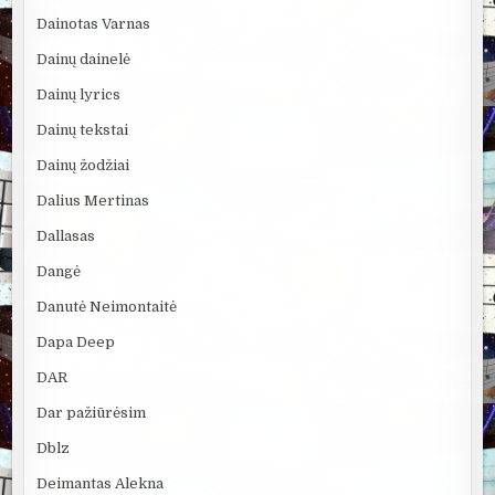
Dainotas Varnas
Dainų dainelė
Dainų lyrics
Dainų tekstai
Dainų žodžiai
Dalius Mertinas
Dallasas
Dangė
Danutė Neimontaitė
Dapa Deep
DAR
Dar pažiūrėsim
Dblz
Deimantas Alekna