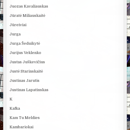
Juozas Kavaliauskas
Jūratė Miliauskaitė
Jūreiviai
Jurga
Jurga Šeduikytė
Jurijus Veklenko
Justas Juškevičius
Justė Starinskaitė
Justinas Jarutis
Justinas Lapatinskas
K
Kafka
Kam Tu Meldies
Kambariokai