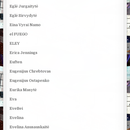
Eglė Jurgaitytė
Eglė Sirvydytė
Eina Vyrai Namo
el FUEGO
ELEY
Erica Jennings
Euften
Eugenijus Chrebtovas
Eugenijus Ostapenko
Eurika Masytė
Eva
EveBei
Evelina
Evelina Anusauskaitė