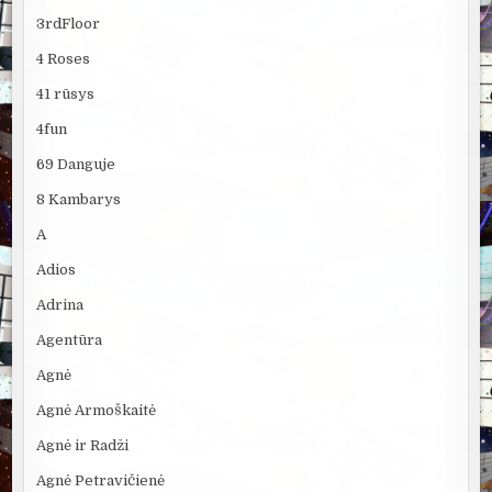
3rdFloor
4 Roses
41 rūsys
4fun
69 Danguje
8 Kambarys
A
Adios
Adrina
Agentūra
Agnė
Agnė Armoškaitė
Agnė ir Radži
Agnė Petravičienė