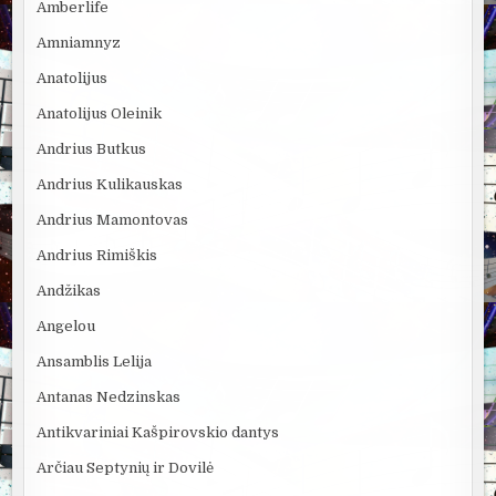
Amberlife
Amniamnyz
Anatolijus
Anatolijus Oleinik
Andrius Butkus
Andrius Kulikauskas
Andrius Mamontovas
Andrius Rimiškis
Andžikas
Angelou
Ansamblis Lelija
Antanas Nedzinskas
Antikvariniai Kašpirovskio dantys
Arčiau Septynių ir Dovilė