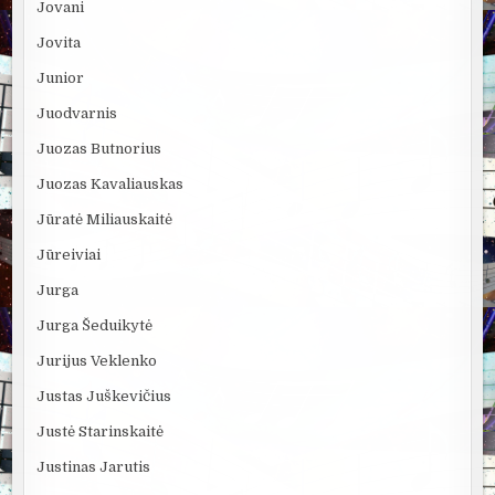
Jovani
Jovita
Junior
Juodvarnis
Juozas Butnorius
Juozas Kavaliauskas
Jūratė Miliauskaitė
Jūreiviai
Jurga
Jurga Šeduikytė
Jurijus Veklenko
Justas Juškevičius
Justė Starinskaitė
Justinas Jarutis