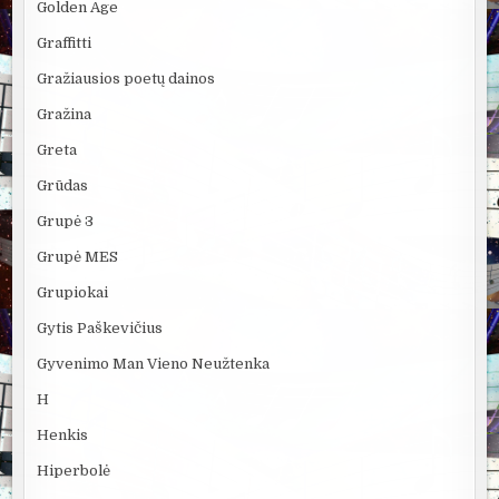
Golden Age
Graffitti
Gražiausios poetų dainos
Gražina
Greta
Grūdas
Grupė 3
Grupė MES
Grupiokai
Gytis Paškevičius
Gyvenimo Man Vieno Neužtenka
H
Henkis
Hiperbolė