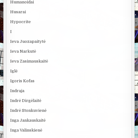
Humanoidai
Husarai
Hypocrite
I
Ieva Juozapaitytė
Ieva Narkutė
Ieva Zasimauskaitė
Iglė
Igoris Kofas
Indraja
Indrė Dirgėlaitė
Indrė Stonkuvienė
Inga Jankauskaitė
Inga Valinskienė