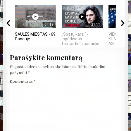
04:13
21:11
SAULĖS MIESTAS - 69
„Sostų karai" -
VIENINTELIS
Danguje
įspūdingas
KILMĖS NA
fantastinio pasaulio...
ASTRONAU
Parašykite komentarą
El. pašto adresas nebus skelbiamas.
Būtini laukeliai
pažymėti
*
Komentaras
*