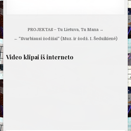
Navigacija
PROJEKTAS – Tu Lietuva, Tu Mana →
tarp
← "Svarbiausi žodžiai" (Muz. ir žodž. I. Šeduikienė)
įrašų
Video klipai iš interneto