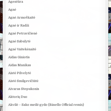
Agentūra
Agnė
Agnė Armoškaitė
Agnė ir Radži
Agnė Petravičienė
Agnė Sabulytė
Agnė Vaitekėnaitė
Aidas Giniotis
Aidas Manikas
Aistė Pilvelytė
Aistė Smilgevičiūtė
Aivaras Stepukonis
Aktorių Duo
Akvilė – Sako meilė gydo (Bäsello Official remix)