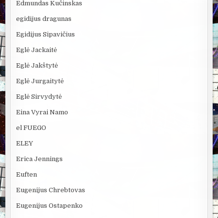
Edmundas Kučinskas
egidijus dragunas
Egidijus Sipavičius
Eglė Jackaitė
Eglė Jakštytė
Eglė Jurgaitytė
Eglė Sirvydytė
Eina Vyrai Namo
el FUEGO
ELEY
Erica Jennings
Euften
Eugenijus Chrebtovas
Eugenijus Ostapenko