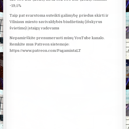
~19,5%
Taip pat svarstoma suteikti galimybę priedus skirti ir
Vilniaus miesto savivaldybės biudžetinių (išskyrus
švietimo) įstaigų vadovams
Nepamirškite prenumeruoti mūsų YouTube kanalo.
Remkite mus Patreon sistemoje:
https://www.patreon.com/PagamintaLT