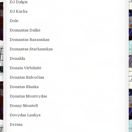
DJ Dalgis
DJ Karka
Dole
Domantas Dulkė
Domantas Razauskas
Domantas Starkauskas
Donalda
Donata Virbilaitė
Donatas Balvočius
Donatas Blanka
Donatas Montvydas
Donny Montell
Dovydas Laukys
Drėma