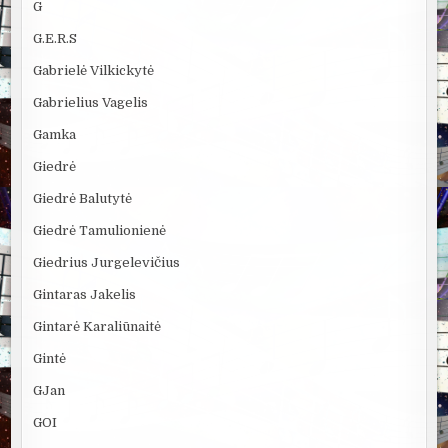
G
G.E.R.S
Gabrielė Vilkickytė
Gabrielius Vagelis
Gamka
Giedrė
Giedrė Balutytė
Giedrė Tamulionienė
Giedrius Jurgelevičius
Gintaras Jakelis
Gintarė Karaliūnaitė
Gintė
GJan
GOI