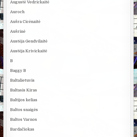
Augustė Vedrickaitė
Auroch
Aušra Cicėnaitė
Aušrinė
Austėja Gendvilaitė
Austėja Krivickaitė
B
Baggy B
Baltalietuvis
Baltasis Kiras
Baltijos kelias
Baltos snaigės
Baltos Varnos
Bardačiokas