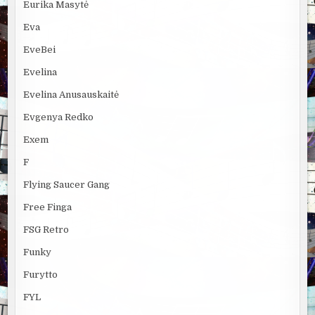
Eurika Masytė
Eva
EveBei
Evelina
Evelina Anusauskaitė
Evgenya Redko
Exem
F
Flying Saucer Gang
Free Finga
FSG Retro
Funky
Furytto
FYL