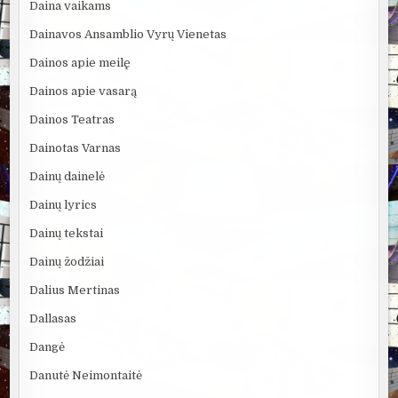
Daina vaikams
Dainavos Ansamblio Vyrų Vienetas
Dainos apie meilę
Dainos apie vasarą
Dainos Teatras
Dainotas Varnas
Dainų dainelė
Dainų lyrics
Dainų tekstai
Dainų žodžiai
Dalius Mertinas
Dallasas
Dangė
Danutė Neimontaitė