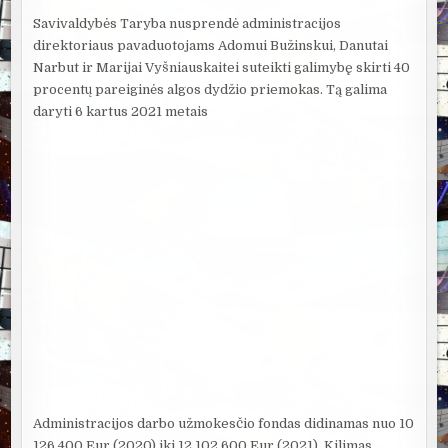
Savivaldybės Taryba nusprendė administracijos
direktoriaus pavaduotojams Adomui Bužinskui, Danutai
Narbut ir Marijai Vyšniauskaitei suteikti galimybę skirti 40
procentų pareiginės algos dydžio priemokas. Tą galima
daryti 6 kartus 2021 metais
Administracijos darbo užmokesčio fondas didinamas nuo 10
126 400 Eur (2020) iki 12 102 600 Eur (2021). Kilimas