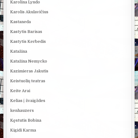
Karolina Lyndo
Karolis Akulavičius
Kastaneda
Kastytis Barisas
Kastytis Kerbedis
Katažina
Katažina Nemycko
Kazimieras Jakutis
Keistuolių teatras
Keite Arai
Kelias į žvaigždes
kenhauzers
Kęstutis Bobina
Kigidi Karma