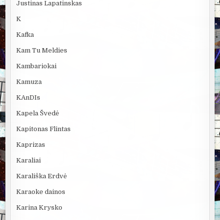
Justinas Lapatinskas
K
Kafka
Kam Tu Meldies
Kambariokai
Kamuza
KAnDIs
Kapela Švedė
Kapitonas Flintas
Kaprizas
Karaliai
Karališka Erdvė
Karaoke dainos
Karina Krysko