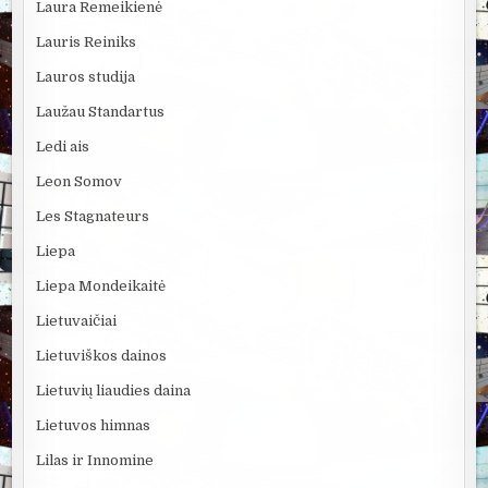
Laura Remeikienė
Lauris Reiniks
Lauros studija
Laužau Standartus
Ledi ais
Leon Somov
Les Stagnateurs
Liepa
Liepa Mondeikaitė
Lietuvaičiai
Lietuviškos dainos
Lietuvių liaudies daina
Lietuvos himnas
Lilas ir Innomine