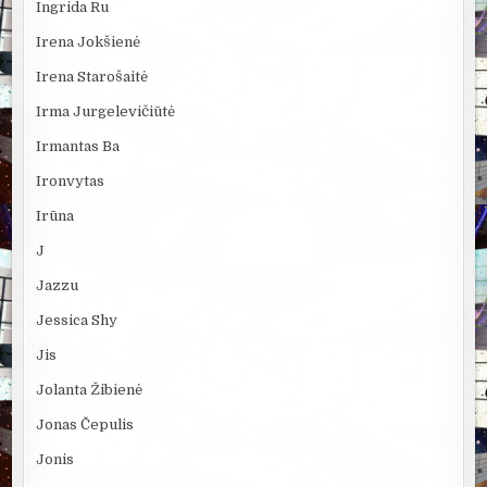
Ingrida Ru
Irena Jokšienė
Irena Starošaitė
Irma Jurgelevičiūtė
Irmantas Ba
Ironvytas
Irūna
J
Jazzu
Jessica Shy
Jis
Jolanta Žibienė
Jonas Čepulis
Jonis