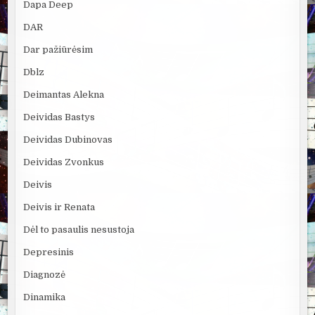
Dapa Deep
DAR
Dar pažiūrėsim
Dblz
Deimantas Alekna
Deividas Bastys
Deividas Dubinovas
Deividas Zvonkus
Deivis
Deivis ir Renata
Dėl to pasaulis nesustoja
Depresinis
Diagnozė
Dinamika