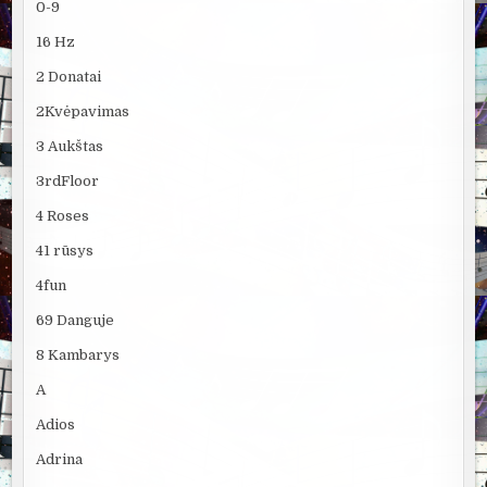
0-9
16 Hz
2 Donatai
2Kvėpavimas
3 Aukštas
3rdFloor
4 Roses
41 rūsys
4fun
69 Danguje
8 Kambarys
A
Adios
Adrina