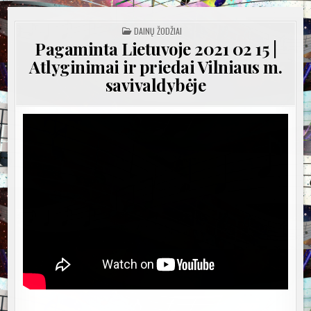
POSTED
DAINŲ ŽODŽIAI
IN
Pagaminta Lietuvoje 2021 02 15 |
Atlyginimai ir priedai Vilniaus m.
savivaldybėje