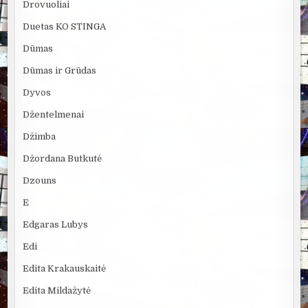
Drovuoliai
Duetas KO STINGA
Dūmas
Dūmas ir Grūdas
Dyvos
Džentelmenai
Džimba
Džordana Butkutė
Dzouns
E
Edgaras Lubys
Edi
Edita Krakauskaitė
Edita Mildažytė