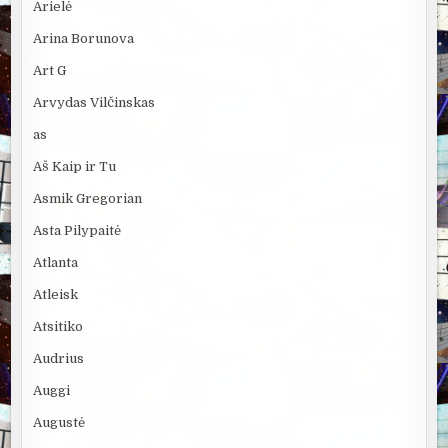
Arielė
Arina Borunova
Art G
Arvydas Vilčinskas
as
Aš Kaip ir Tu
Asmik Gregorian
Asta Pilypaitė
Atlanta
Atleisk
Atsitiko
Audrius
Auggi
Augustė