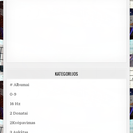
KATEGORIJOS
# Albumai
0-9
16 Hz
2 Donatai
2Kvėpavimas
3 Aukštas