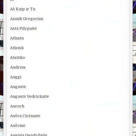
Aš Kaip ir Tu
Asmik Gregorian
Asta Pilypaitė
Atlanta
Atleisk
Atsitiko
Audrius
Auggi
Augustė
Augustė Vedrickaitė
Auroch
Aušra Cicėnaitė
Aušrinė
Austėja Gendvilaitė