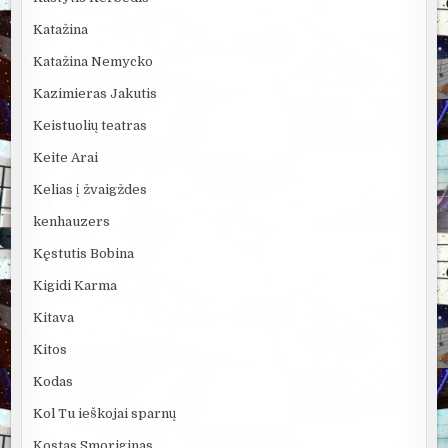
Katažina
Katažina Nemycko
Kazimieras Jakutis
Keistuolių teatras
Keite Arai
Kelias į žvaigždes
kenhauzers
Kęstutis Bobina
Kigidi Karma
Kitava
Kitos
Kodas
Kol Tu ieškojai sparnų
Kostas Smoriginas