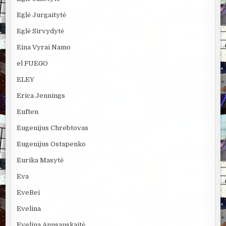
Eglė Jurgaitytė
Eglė Sirvydytė
Eina Vyrai Namo
el FUEGO
ELEY
Erica Jennings
Euften
Eugenijus Chrebtovas
Eugenijus Ostapenko
Eurika Masytė
Eva
EveBei
Evelina
Evelina Anusauskaitė