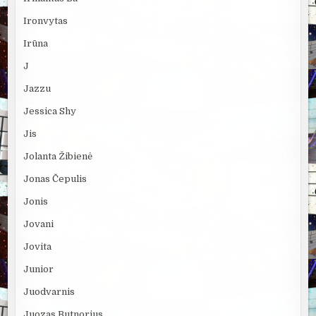
Ironvytas
Irūna
J
Jazzu
Jessica Shy
Jis
Jolanta Žibienė
Jonas Čepulis
Jonis
Jovani
Jovita
Junior
Juodvarnis
Juozas Butnorius