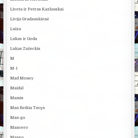
Liveta ir Petras Kazlauskai
Livija Gradauskienė
Luiza
Lukas ir Goda
Lukas Zažeckis
M
M-1
Mad Money
Maidal
Mamis
Man Reikia Tavęs
Man-go
Mancero
Mango