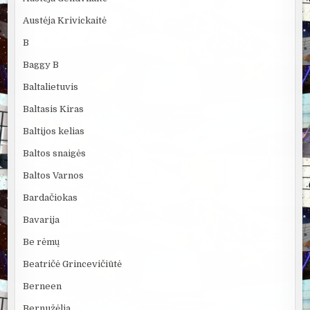
Austėja Krivickaitė
B
Baggy B
Baltalietuvis
Baltasis Kiras
Baltijos kelias
Baltos snaigės
Baltos Varnos
Bardačiokas
Bavarija
Be rėmų
Beatričė Grincevičiūtė
Berneen
Bernužėlia