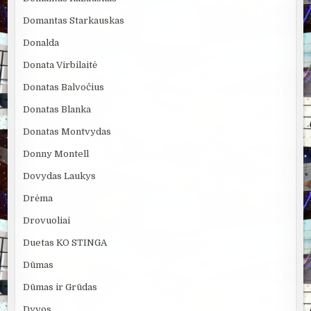
Domantas Starkauskas
Donalda
Donata Virbilaitė
Donatas Balvočius
Donatas Blanka
Donatas Montvydas
Donny Montell
Dovydas Laukys
Drėma
Drovuoliai
Duetas KO STINGA
Dūmas
Dūmas ir Grūdas
Dyvos