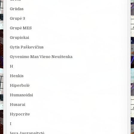
Grūdas
Grupė 3
Grupė MES
Grupiokai
Gytis Paškevičius
Gyvenimo Man Vieno Neužtenka
H
Henkis
Hiperbolė
Humanoidai
Husarai
Hypocrite
I
Ieva Juozapaitytė