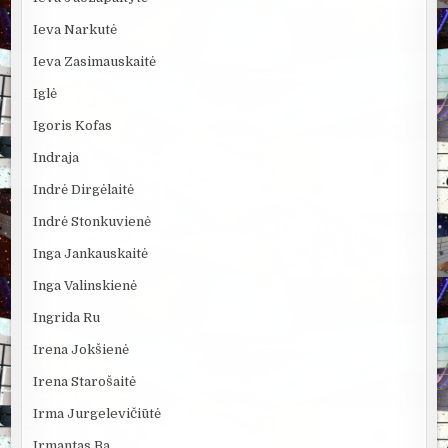
Ieva Narkutė
Ieva Zasimauskaitė
Iglė
Igoris Kofas
Indraja
Indrė Dirgėlaitė
Indrė Stonkuvienė
Inga Jankauskaitė
Inga Valinskienė
Ingrida Ru
Irena Jokšienė
Irena Starošaitė
Irma Jurgelevičiūtė
Irmantas Ba