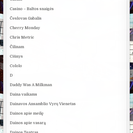
Casino – Baltos snaigės
Česlovas Gabalis
Cherry Monday
Chris Metric
Čilinam
Ciūnys
Cololo
D
Daddy Was A Milkman
Daina vaikams
Dainavos Ansamblio Vyrų Vienetas
Dainos apie meilę
Dainos apie vasarą
Dainos Teatras