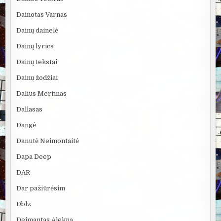
Dainotas Varnas
Dainų dainelė
Dainų lyrics
Dainų tekstai
Dainų žodžiai
Dalius Mertinas
Dallasas
Dangė
Danutė Neimontaitė
Dapa Deep
DAR
Dar pažiūrėsim
Dblz
Deimantas Alekna