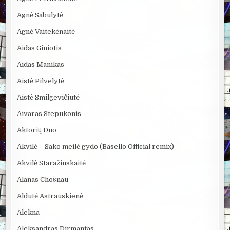
Agnė Sabulytė
Agnė Vaitekėnaitė
Aidas Giniotis
Aidas Manikas
Aistė Pilvelytė
Aistė Smilgevičiūtė
Aivaras Stepukonis
Aktorių Duo
Akvilė – Sako meilė gydo (Bäsello Official remix)
Akvilė Staražinskaitė
Alanas Chošnau
Aldutė Astrauskienė
Alekna
Aleksandras Dirmantas