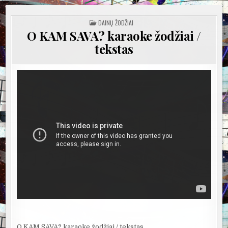
POSTED
DAINŲ ŽODŽIAI
IN
O KAM SAVA? karaoke žodžiai /
tekstas
O KAM SAVA? karaoke žodžiai / tekstas