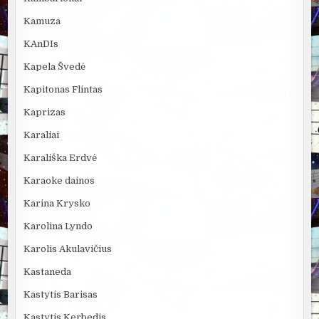
Kamuza
KAnDIs
Kapela Švedė
Kapitonas Flintas
Kaprizas
Karaliai
Karališka Erdvė
Karaoke dainos
Karina Krysko
Karolina Lyndo
Karolis Akulavičius
Kastaneda
Kastytis Barisas
Kastytis Kerbedis