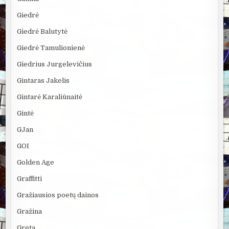
Giedrė
Giedrė Balutytė
Giedrė Tamulionienė
Giedrius Jurgelevičius
Gintaras Jakelis
Gintarė Karaliūnaitė
Gintė
GJan
GOI
Golden Age
Graffitti
Gražiausios poetų dainos
Gražina
Greta