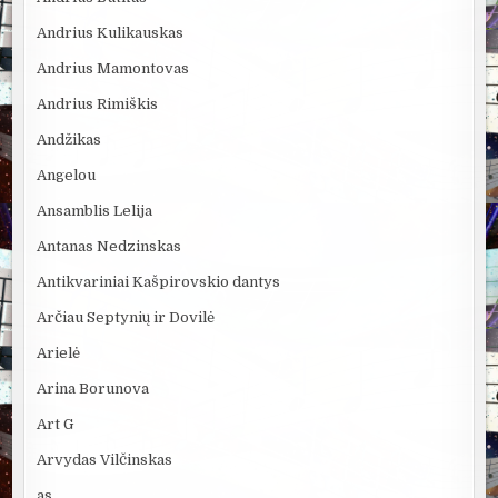
Andrius Kulikauskas
Andrius Mamontovas
Andrius Rimiškis
Andžikas
Angelou
Ansamblis Lelija
Antanas Nedzinskas
Antikvariniai Kašpirovskio dantys
Arčiau Septynių ir Dovilė
Arielė
Arina Borunova
Art G
Arvydas Vilčinskas
as