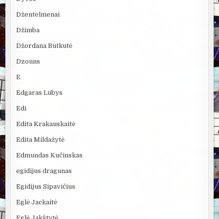
Džentelmenai
Džimba
Džordana Butkutė
Dzouns
E
Edgaras Lubys
Edi
Edita Krakauskaitė
Edita Mildažytė
Edmundas Kučinskas
egidijus dragunas
Egidijus Sipavičius
Eglė Jackaitė
Eglė Jakštytė