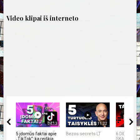
įrašų
Video klipai iš interneto
04:13
11:22
5 įdomūs faktai apie
Bezos secrets LT
6 DIDŽIAUS
„TikTok“: ką reiškia
SKANDALAI: