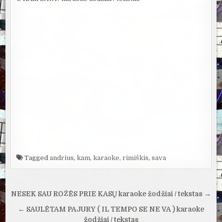
Tagged
andrius
,
kam
,
karaoke
,
rimiškis
,
sava
Navigacija
NESEK SAU ROŽĖS PRIE KASŲ karaoke žodžiai / tekstas →
tarp
← SAULĖTAM PAJŪRY ( IL TEMPO SE NE VA ) karaoke
žodžiai / tekstas