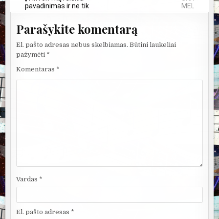
pavadinimas ir ne tik
MELAI IR MIL
Parašykite komentarą
El. pašto adresas nebus skelbiamas.
Būtini laukeliai
pažymėti
*
Komentaras
*
Vardas
*
El. pašto adresas
*