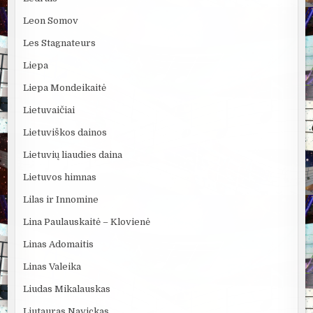
Leon Somov
Les Stagnateurs
Liepa
Liepa Mondeikaitė
Lietuvaičiai
Lietuviškos dainos
Lietuvių liaudies daina
Lietuvos himnas
Lilas ir Innomine
Lina Paulauskaitė – Klovienė
Linas Adomaitis
Linas Valeika
Liudas Mikalauskas
Liutauras Navickas