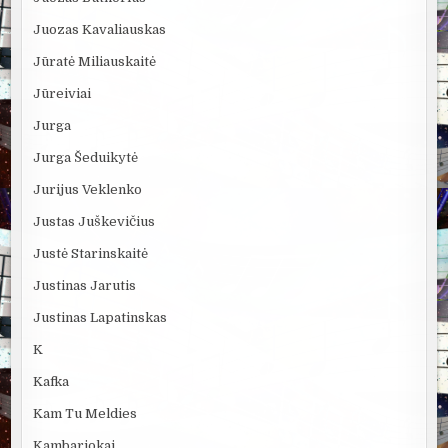
Juozas Kavaliauskas
Jūratė Miliauskaitė
Jūreiviai
Jurga
Jurga Šeduikytė
Jurijus Veklenko
Justas Juškevičius
Justė Starinskaitė
Justinas Jarutis
Justinas Lapatinskas
K
Kafka
Kam Tu Meldies
Kambariokai