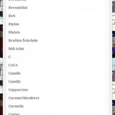
Bernužėliai
Beti
Biplan
Blatata
Braškės Šokolade
Būk tyliai
C
CACA
Camille
Camilly
Cappuccino
Caramel Members
Carmella
Casino