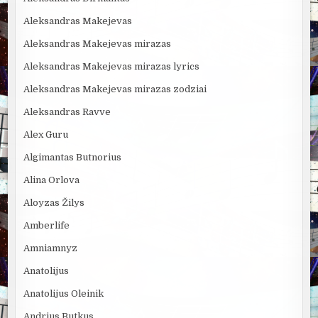
Aleksandras Makejevas
Aleksandras Makejevas mirazas
Aleksandras Makejevas mirazas lyrics
Aleksandras Makejevas mirazas zodziai
Aleksandras Ravve
Alex Guru
Algimantas Butnorius
Alina Orlova
Aloyzas Žilys
Amberlife
Amniamnyz
Anatolijus
Anatolijus Oleinik
Andrius Butkus