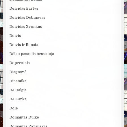
Deividas Bastys
Deividas Dubinovas
Deividas Zvonkus
Deivis
Deivis ir Renata
Dėl to pasaulis nesustoja
Depresinis
Diagnozė
Dinamika
DJ Dalgis
DJ Karka
Dole
Domantas Dulkė
Domantas Razauskas