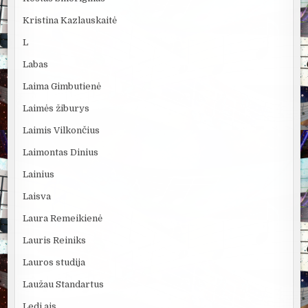
Kristina Kazlauskaitė
L
Labas
Laima Gimbutienė
Laimės žiburys
Laimis Vilkončius
Laimontas Dinius
Lainius
Laisva
Laura Remeikienė
Lauris Reiniks
Lauros studija
Laužau Standartus
Ledi ais