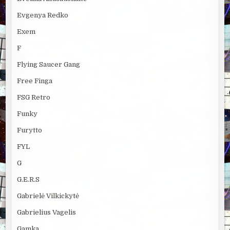
Evgenya Redko
Exem
F
Flying Saucer Gang
Free Finga
FSG Retro
Funky
Furytto
FYL
G
G.E.R.S
Gabrielė Vilkickytė
Gabrielius Vagelis
Gamka