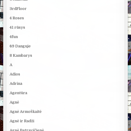
3rdFloor
4 Roses
41 rūsys
4fun
69 Danguje
8 Kambarys
A
Adios
Adrina
Agentūra
Agnė
Agnė Armoškaitė
Agnė ir Radži
Agnė Petravičienė