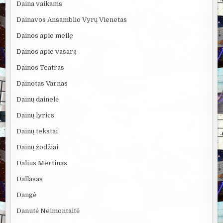
Daina vaikams
Dainavos Ansamblio Vyrų Vienetas
Dainos apie meilę
Dainos apie vasarą
Dainos Teatras
Dainotas Varnas
Dainų dainelė
Dainų lyrics
Dainų tekstai
Dainų žodžiai
Dalius Mertinas
Dallasas
Dangė
Danutė Neimontaitė