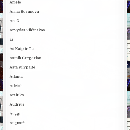
Arielė
Arina Borunova
Art G
Arvydas Vilčinskas
as
Aš Kaip ir Tu
Asmik Gregorian
Asta Pilypaitė
Atlanta
Atleisk
Atsitiko
Audrius
Auggi
Augustė