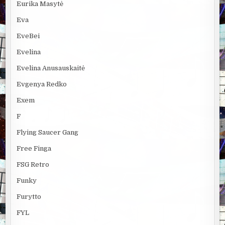
Eurika Masytė
Eva
EveBei
Evelina
Evelina Anusauskaitė
Evgenya Redko
Exem
F
Flying Saucer Gang
Free Finga
FSG Retro
Funky
Furytto
FYL