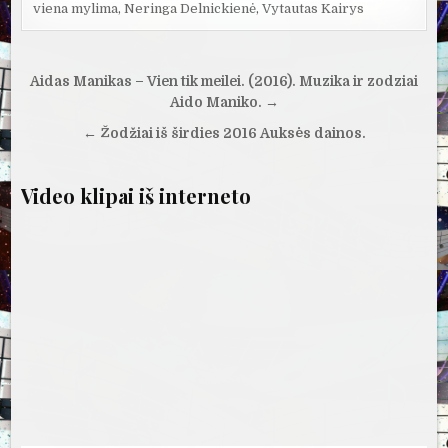
viena mylima
,
Neringa Delnickienė
,
Vytautas Kairys
Navigacija
Aidas Manikas – Vien tik meilei. (2016). Muzika ir zodziai
tarp
Aido Maniko. →
įrašų
← Žodžiai iš širdies 2016 Auksės dainos.
Video klipai iš interneto