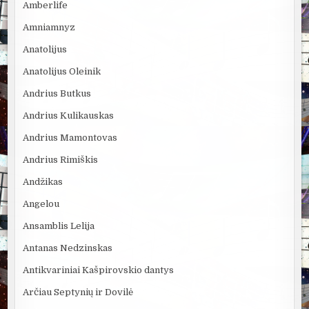
Amberlife
Amniamnyz
Anatolijus
Anatolijus Oleinik
Andrius Butkus
Andrius Kulikauskas
Andrius Mamontovas
Andrius Rimiškis
Andžikas
Angelou
Ansamblis Lelija
Antanas Nedzinskas
Antikvariniai Kašpirovskio dantys
Arčiau Septynių ir Dovilė