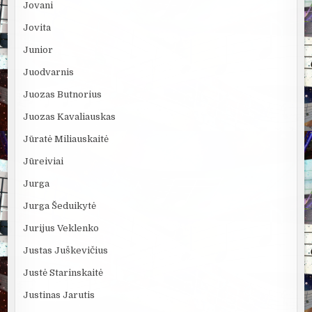
Jovani
Jovita
Junior
Juodvarnis
Juozas Butnorius
Juozas Kavaliauskas
Jūratė Miliauskaitė
Jūreiviai
Jurga
Jurga Šeduikytė
Jurijus Veklenko
Justas Juškevičius
Justė Starinskaitė
Justinas Jarutis