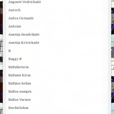
Augustė Vedrickaitė
Auroch
Aušra Cicėnaitė
Aušrinė
Austėja Gendvilaitė
Austėja Krivickaitė
B
Baggy B
Baltalietuvis
Baltasis Kiras
Baltijos kelias
Baltos snaigės
Baltos Varnos
Bardačiokas