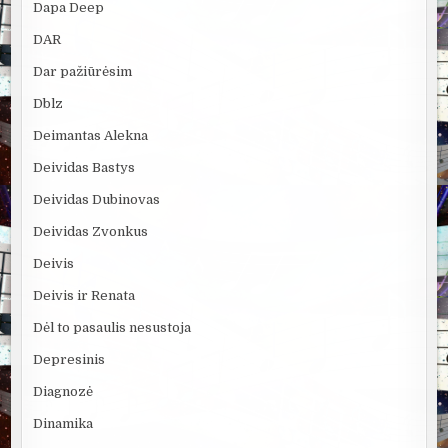
Dapa Deep
DAR
Dar pažiūrėsim
Dblz
Deimantas Alekna
Deividas Bastys
Deividas Dubinovas
Deividas Zvonkus
Deivis
Deivis ir Renata
Dėl to pasaulis nesustoja
Depresinis
Diagnozė
Dinamika