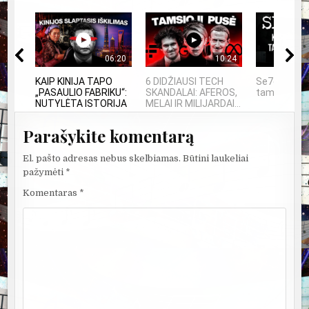
06:20
10:24
KAIP KINIJA TAPO
6 DIDŽIAUSI TECH
Se7en – ka
„PASAULIO FABRIKU“:
SKANDALAI: AFEROS,
tampa meno
NUTYLĖTA ISTORIJA
MELAI IR MILIJARDAI...
Parašykite komentarą
El. pašto adresas nebus skelbiamas.
Būtini laukeliai
pažymėti
*
Komentaras
*