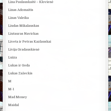
Lina Paulauskaitė – Klovienė
Linas Adomaitis
Linas Valeika
Liudas Mikalauskas
Liutauras Navickas
Liveta ir Petras Kazlauskai
Livija Gradauskienė
Luiza
Lukas ir Goda
Lukas Zažeckis
M
M-1
Mad Money
Maidal