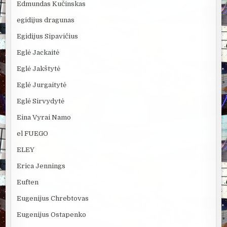
Edmundas Kučinskas
egidijus dragunas
Egidijus Sipavičius
Eglė Jackaitė
Eglė Jakštytė
Eglė Jurgaitytė
Eglė Sirvydytė
Eina Vyrai Namo
el FUEGO
ELEY
Erica Jennings
Euften
Eugenijus Chrebtovas
Eugenijus Ostapenko