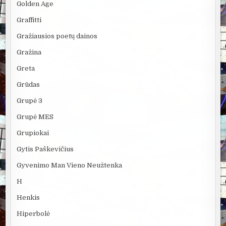
Golden Age
Graffitti
Gražiausios poetų dainos
Gražina
Greta
Grūdas
Grupė 3
Grupė MES
Grupiokai
Gytis Paškevičius
Gyvenimo Man Vieno Neužtenka
H
Henkis
Hiperbolė