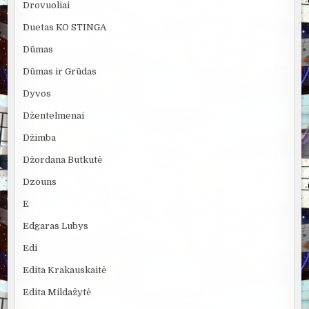
Drovuoliai
Duetas KO STINGA
Dūmas
Dūmas ir Grūdas
Dyvos
Džentelmenai
Džimba
Džordana Butkutė
Dzouns
E
Edgaras Lubys
Edi
Edita Krakauskaitė
Edita Mildažytė