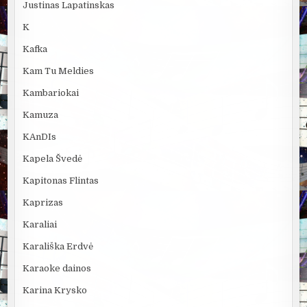
Justinas Lapatinskas
K
Kafka
Kam Tu Meldies
Kambariokai
Kamuza
KAnDIs
Kapela Švedė
Kapitonas Flintas
Kaprizas
Karaliai
Karališka Erdvė
Karaoke dainos
Karina Krysko