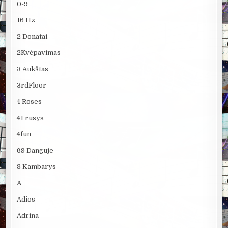
0-9
16 Hz
2 Donatai
2Kvėpavimas
3 Aukštas
3rdFloor
4 Roses
41 rūsys
4fun
69 Danguje
8 Kambarys
A
Adios
Adrina