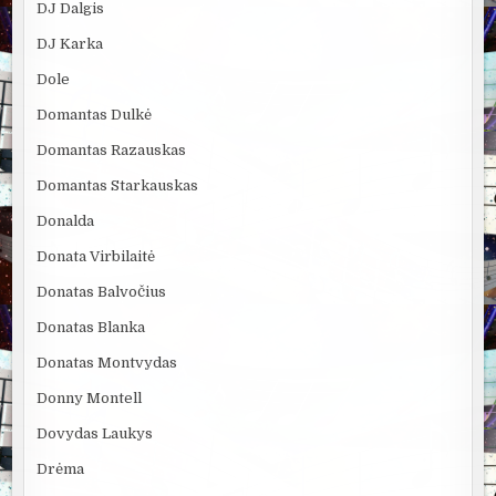
DJ Dalgis
DJ Karka
Dole
Domantas Dulkė
Domantas Razauskas
Domantas Starkauskas
Donalda
Donata Virbilaitė
Donatas Balvočius
Donatas Blanka
Donatas Montvydas
Donny Montell
Dovydas Laukys
Drėma