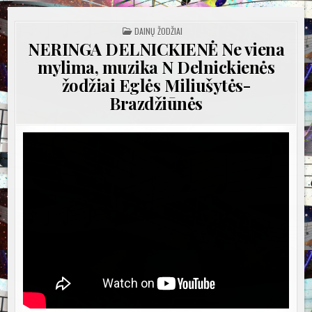
POSTED
DAINŲ ŽODŽIAI
IN
NERINGA DELNICKIENĖ Ne viena
mylima, muzika N Delnickienės
žodžiai Eglės Miliušytės-
Brazdžiūnės