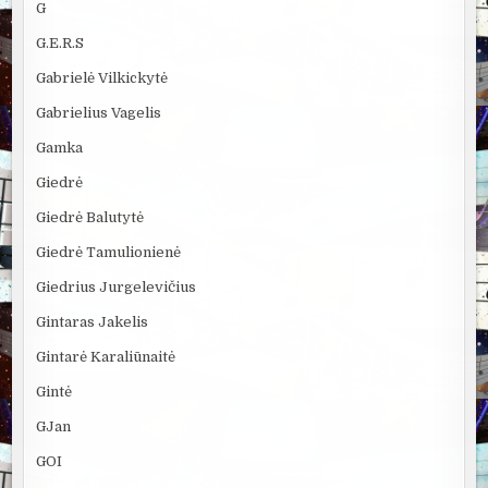
G
G.E.R.S
Gabrielė Vilkickytė
Gabrielius Vagelis
Gamka
Giedrė
Giedrė Balutytė
Giedrė Tamulionienė
Giedrius Jurgelevičius
Gintaras Jakelis
Gintarė Karaliūnaitė
Gintė
GJan
GOI