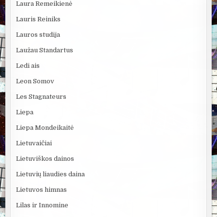
Laura Remeikienė
Lauris Reiniks
Lauros studija
Laužau Standartus
Ledi ais
Leon Somov
Les Stagnateurs
Liepa
Liepa Mondeikaitė
Lietuvaičiai
Lietuviškos dainos
Lietuvių liaudies daina
Lietuvos himnas
Lilas ir Innomine