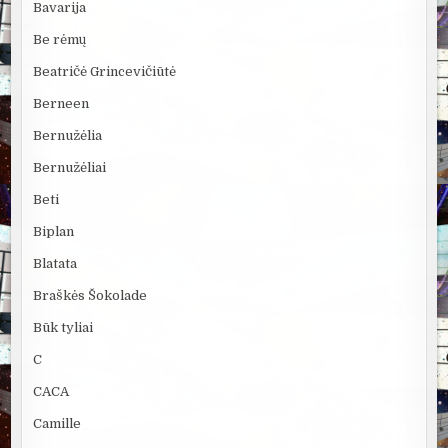
Bavarija
Be rėmų
Beatričė Grincevičiūtė
Berneen
Bernužėlia
Bernužėliai
Beti
Biplan
Blatata
Braškės Šokolade
Būk tyliai
C
CACA
Camille