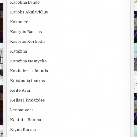
Karolina Lyndo
Karolis Akulavičius
Kastaneda
Kastytis Barisas
Kastytis Kerbedis
Katažina
Katažina Nemycko
Kazimieras Jakutis
Keistuolių teatras
Keite Arai
Kelias į žvaigždes
kenhauzers
Kęstutis Bobina
Kigidi Karma