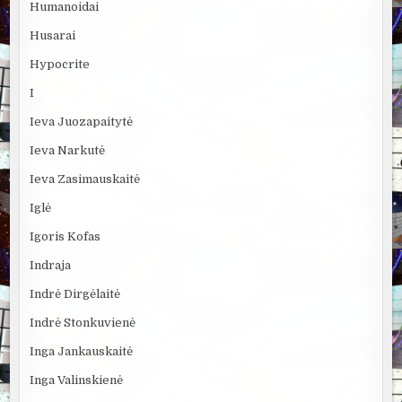
Humanoidai
Husarai
Hypocrite
I
Ieva Juozapaitytė
Ieva Narkutė
Ieva Zasimauskaitė
Iglė
Igoris Kofas
Indraja
Indrė Dirgėlaitė
Indrė Stonkuvienė
Inga Jankauskaitė
Inga Valinskienė