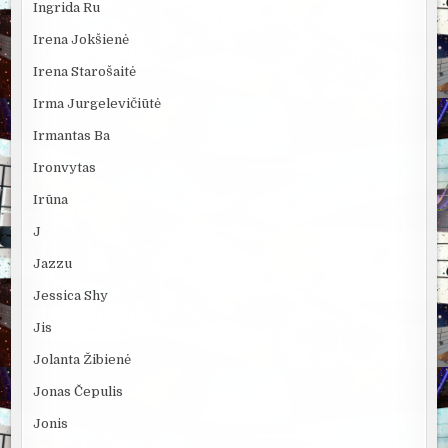
Ingrida Ru
Irena Jokšienė
Irena Starošaitė
Irma Jurgelevičiūtė
Irmantas Ba
Ironvytas
Irūna
J
Jazzu
Jessica Shy
Jis
Jolanta Žibienė
Jonas Čepulis
Jonis