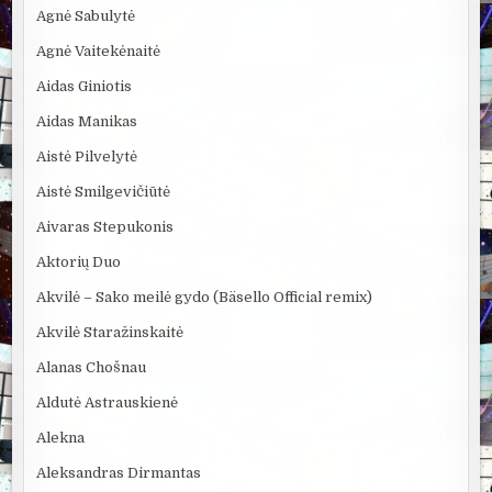
Agnė Sabulytė
Agnė Vaitekėnaitė
Aidas Giniotis
Aidas Manikas
Aistė Pilvelytė
Aistė Smilgevičiūtė
Aivaras Stepukonis
Aktorių Duo
Akvilė – Sako meilė gydo (Bäsello Official remix)
Akvilė Staražinskaitė
Alanas Chošnau
Aldutė Astrauskienė
Alekna
Aleksandras Dirmantas