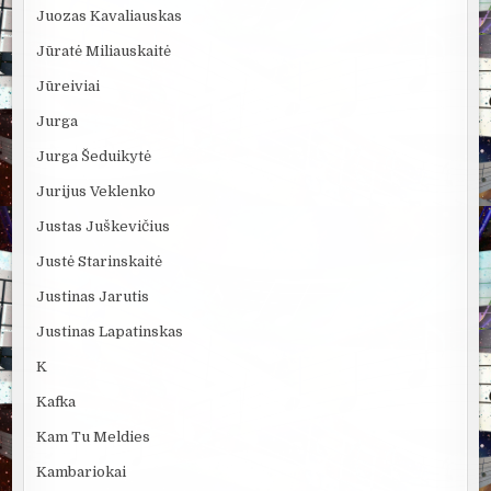
Juozas Kavaliauskas
Jūratė Miliauskaitė
Jūreiviai
Jurga
Jurga Šeduikytė
Jurijus Veklenko
Justas Juškevičius
Justė Starinskaitė
Justinas Jarutis
Justinas Lapatinskas
K
Kafka
Kam Tu Meldies
Kambariokai