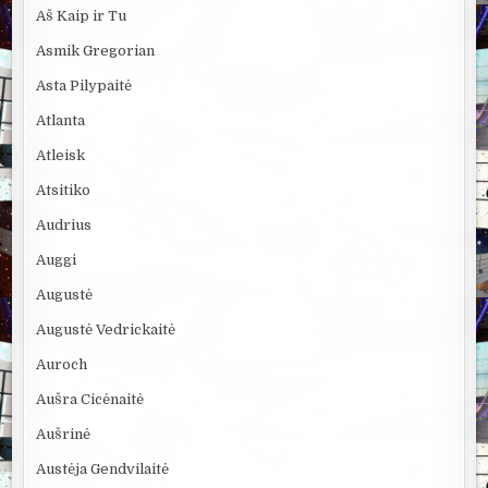
Aš Kaip ir Tu
Asmik Gregorian
Asta Pilypaitė
Atlanta
Atleisk
Atsitiko
Audrius
Auggi
Augustė
Augustė Vedrickaitė
Auroch
Aušra Cicėnaitė
Aušrinė
Austėja Gendvilaitė