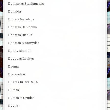
Domantas Starkauskas
Donalda
Donata Virbilaitė
Donatas Balvočius
Donatas Blanka
Donatas Montvydas
Donny Montell
Dovydas Laukys
Drėma
Drovuoliai
Duetas KO STINGA
Dūmas
Dūmas ir Grūdas
Dyvos