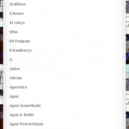
3rdFloor
4 Roses
41 rūsys
4fun
69 Danguje
8 Kambarys
A
Adios
Adrina
Agentūra
Agnė
Agnė Armoškaitė
Agnė ir Radži
Agnė Petravičienė