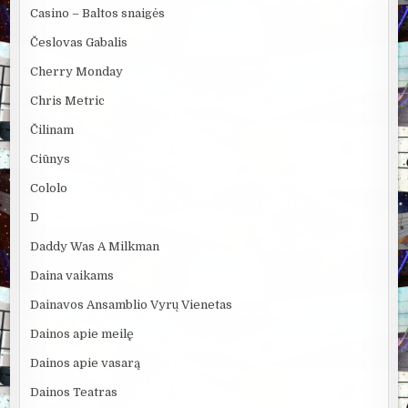
Casino – Baltos snaigės
Česlovas Gabalis
Cherry Monday
Chris Metric
Čilinam
Ciūnys
Cololo
D
Daddy Was A Milkman
Daina vaikams
Dainavos Ansamblio Vyrų Vienetas
Dainos apie meilę
Dainos apie vasarą
Dainos Teatras