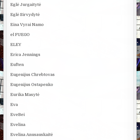
Eglė Jurgaitytė
Eglė Sirvydytė
Eina Vyrai Namo
el FUEGO
ELEY
Erica Jennings
Euften
Eugenijus Chrebtovas
Eugenijus Ostapenko
Eurika Masytė
Eva
EveBei
Evelina
Evelina Anusauskaitė