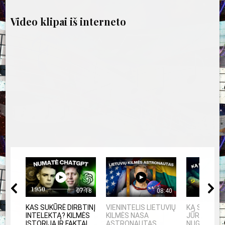
įrašų
Video klipai iš interneto
07:18
08:40
KAS SUKŪRĖ DIRBTINĮ
VIENINTELIS LIETUVIŲ
KĄ SLEPIA 
INTELEKTĄ? KILMĖS
KILMĖS NASA
JŪRA? 5
ISTORIJA IR FAKTAI
ASTRONAUTAS
NUGRIMZDUS