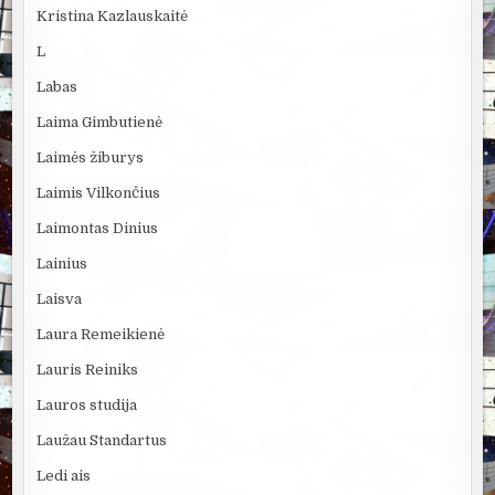
Kristina Kazlauskaitė
L
Labas
Laima Gimbutienė
Laimės žiburys
Laimis Vilkončius
Laimontas Dinius
Lainius
Laisva
Laura Remeikienė
Lauris Reiniks
Lauros studija
Laužau Standartus
Ledi ais