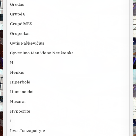
Grūdas
Grupė 3
Grupė MES
Grupiokai
Gytis Paškevičius
Gyvenimo Man Vieno Neužtenka
H
Henkis
Hiperbolė
Humanoidai
Husarai
Hypocrite
I
Ieva Juozapaitytė