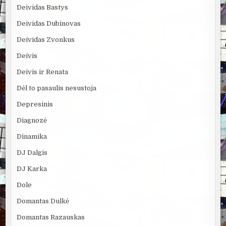
Deividas Bastys
Deividas Dubinovas
Deividas Zvonkus
Deivis
Deivis ir Renata
Dėl to pasaulis nesustoja
Depresinis
Diagnozė
Dinamika
DJ Dalgis
DJ Karka
Dole
Domantas Dulkė
Domantas Razauskas