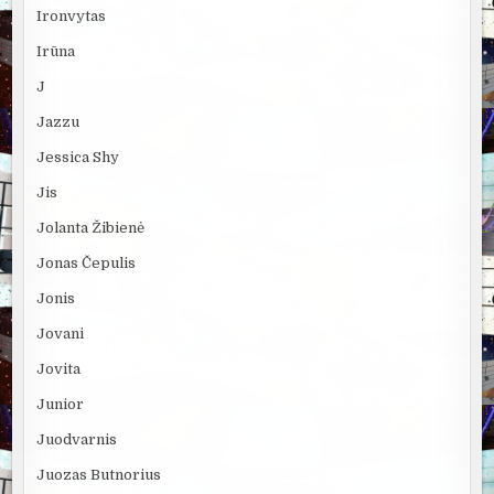
Ironvytas
Irūna
J
Jazzu
Jessica Shy
Jis
Jolanta Žibienė
Jonas Čepulis
Jonis
Jovani
Jovita
Junior
Juodvarnis
Juozas Butnorius