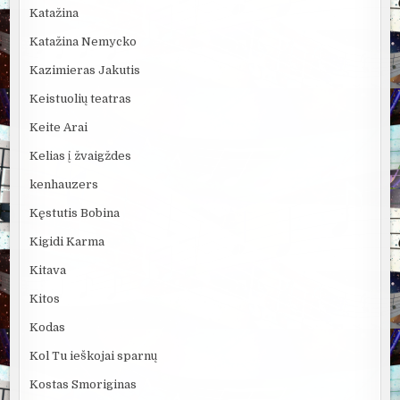
Katažina
Katažina Nemycko
Kazimieras Jakutis
Keistuolių teatras
Keite Arai
Kelias į žvaigždes
kenhauzers
Kęstutis Bobina
Kigidi Karma
Kitava
Kitos
Kodas
Kol Tu ieškojai sparnų
Kostas Smoriginas