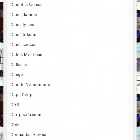
Dainotas Varnas
Dainų dainelė
Dainų lyrics
Dainų tekstai
Dainų žodžiai
Dalius Mertinas
Dallasas
Dangė
Danutė Neimontaitė
Dapa Deep
DAR
Dar pažiūrėsim
Dblz
Deimantas Alekna