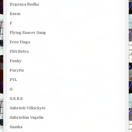
Evgenya Redko
Exem
F
Flying Saucer Gang
Free Finga
FSG Retro
Funky
Furytto
FYL
G
G.E.R.S
Gabrielė Vilkickytė
Gabrielius Vagelis
Gamka