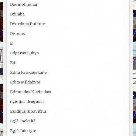
Džentelmenai
Džimba
Džordana Butkutė
Dzouns
E
Edgaras Lubys
Edi
Edita Krakauskaitė
Edita Mildažytė
Edmundas Kučinskas
egidijus dragunas
Egidijus Sipavičius
Eglė Jackaitė
Eglė Jakštytė