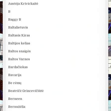
Austėja Krivickaitė
B
Baggy B
Baltalietuvis
Baltasis Kiras
Baltijos kelias
Baltos snaigės
Baltos Varnos
Bardačiokas
Bavarija
Be rėmų
Beatričė Grincevičiūtė
Berneen
Bernužėlia