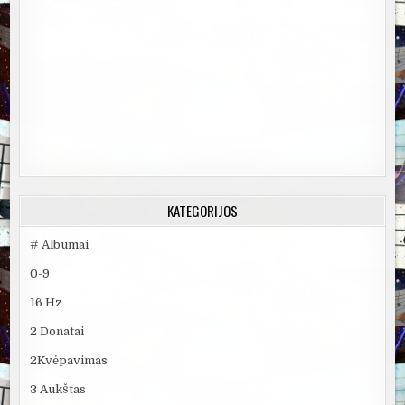
KATEGORIJOS
# Albumai
0-9
16 Hz
2 Donatai
2Kvėpavimas
3 Aukštas