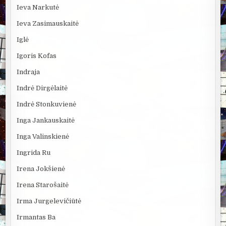
Ieva Narkutė
Ieva Zasimauskaitė
Iglė
Igoris Kofas
Indraja
Indrė Dirgėlaitė
Indrė Stonkuvienė
Inga Jankauskaitė
Inga Valinskienė
Ingrida Ru
Irena Jokšienė
Irena Starošaitė
Irma Jurgelevičiūtė
Irmantas Ba