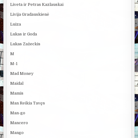
Liveta ir Petras Kazlauskai
Livija Gradauskienė
Luiza
Lukas ir Goda
Lukas Zažeckis
M
M-1
Mad Money
Maidal
Mamis
Man Reikia Tavęs
Man-go
Mancero
Mango