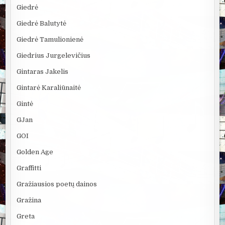
Giedrė
Giedrė Balutytė
Giedrė Tamulionienė
Giedrius Jurgelevičius
Gintaras Jakelis
Gintarė Karaliūnaitė
Gintė
GJan
GOI
Golden Age
Graffitti
Gražiausios poetų dainos
Gražina
Greta