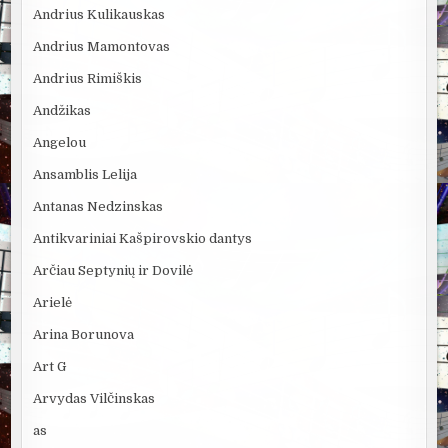
Andrius Kulikauskas
Andrius Mamontovas
Andrius Rimiškis
Andžikas
Angelou
Ansamblis Lelija
Antanas Nedzinskas
Antikvariniai Kašpirovskio dantys
Arčiau Septynių ir Dovilė
Arielė
Arina Borunova
Art G
Arvydas Vilčinskas
as