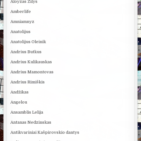
Aloyzas Žilys
Amberlife
Amniamnyz
Anatolijus
Anatolijus Oleinik
Andrius Butkus
Andrius Kulikauskas
Andrius Mamontovas
Andrius Rimiškis
Andžikas
Angelou
Ansamblis Lelija
Antanas Nedzinskas
Antikvariniai Kašpirovskio dantys