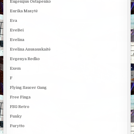
Eugenijus Ostapenko
Eurika Masytė
Eva
EveBei
Evelina
Evelina Anusauskaitė
Evgenya Redko
Exem
F
Flying Saucer Gang
Free Finga
FSG Retro
Funky
Furytto