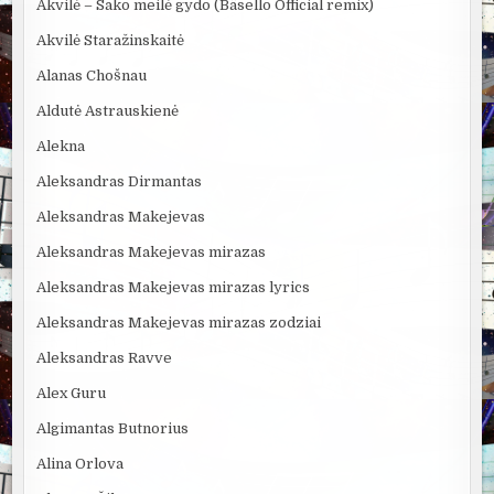
Akvilė – Sako meilė gydo (Bäsello Official remix)
Akvilė Staražinskaitė
Alanas Chošnau
Aldutė Astrauskienė
Alekna
Aleksandras Dirmantas
Aleksandras Makejevas
Aleksandras Makejevas mirazas
Aleksandras Makejevas mirazas lyrics
Aleksandras Makejevas mirazas zodziai
Aleksandras Ravve
Alex Guru
Algimantas Butnorius
Alina Orlova