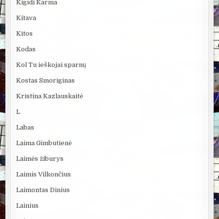
Kigidi Karma
Kitava
Kitos
Kodas
Kol Tu ieškojai sparnų
Kostas Smoriginas
Kristina Kazlauskaitė
L
Labas
Laima Gimbutienė
Laimės žiburys
Laimis Vilkončius
Laimontas Dinius
Lainius