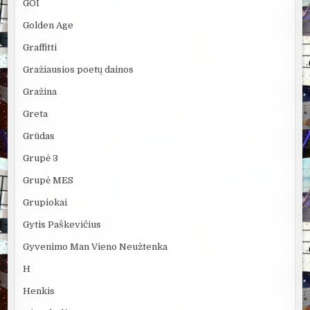
GOI
Golden Age
Graffitti
Gražiausios poetų dainos
Gražina
Greta
Grūdas
Grupė 3
Grupė MES
Grupiokai
Gytis Paškevičius
Gyvenimo Man Vieno Neužtenka
H
Henkis