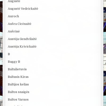
Augustė
Augustė Vedrickaitė
Auroch
Aušra Cicėnaitė
Aušrinė
Austėja Gendvilaitė
Austėja Krivickaitė
B
Baggy B
Baltalietuvis
Baltasis Kiras
Baltijos kelias
Baltos snaigės
Baltos Varnos