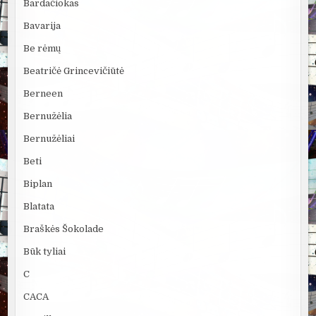
Bardačiokas
Bavarija
Be rėmų
Beatričė Grincevičiūtė
Berneen
Bernužėlia
Bernužėliai
Beti
Biplan
Blatata
Braškės Šokolade
Būk tyliai
C
CACA