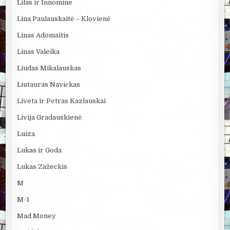
Lilas ir Innomine
Lina Paulauskaitė – Klovienė
Linas Adomaitis
Linas Valeika
Liudas Mikalauskas
Liutauras Navickas
Liveta ir Petras Kazlauskai
Livija Gradauskienė
Luiza
Lukas ir Goda
Lukas Zažeckis
M
M-1
Mad Money