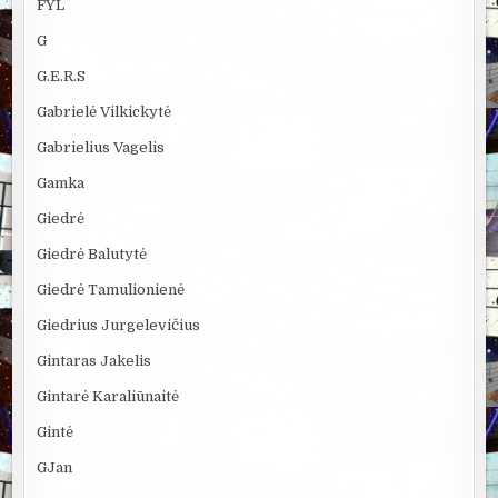
FYL
G
G.E.R.S
Gabrielė Vilkickytė
Gabrielius Vagelis
Gamka
Giedrė
Giedrė Balutytė
Giedrė Tamulionienė
Giedrius Jurgelevičius
Gintaras Jakelis
Gintarė Karaliūnaitė
Gintė
GJan