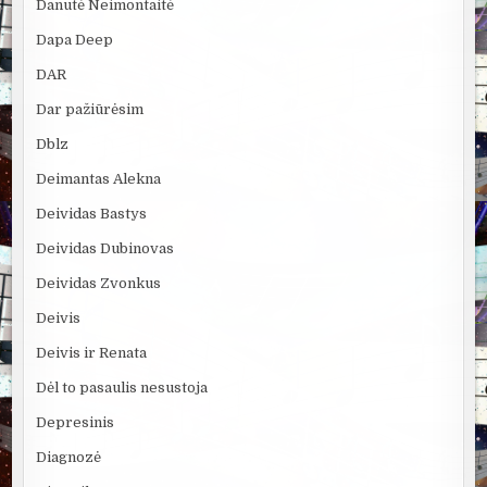
Danutė Neimontaitė
Dapa Deep
DAR
Dar pažiūrėsim
Dblz
Deimantas Alekna
Deividas Bastys
Deividas Dubinovas
Deividas Zvonkus
Deivis
Deivis ir Renata
Dėl to pasaulis nesustoja
Depresinis
Diagnozė