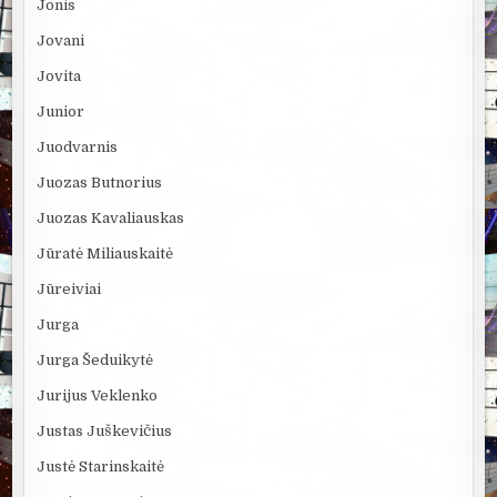
Jonis
Jovani
Jovita
Junior
Juodvarnis
Juozas Butnorius
Juozas Kavaliauskas
Jūratė Miliauskaitė
Jūreiviai
Jurga
Jurga Šeduikytė
Jurijus Veklenko
Justas Juškevičius
Justė Starinskaitė