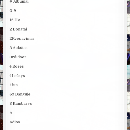
# Albumai
0-9
16 Hz
2 Donatai
2Kvėpavimas
3 Aukštas
3rdFloor
4 Roses
41 rūsys
4fun
69 Danguje
8 Kambarys
A
Adios