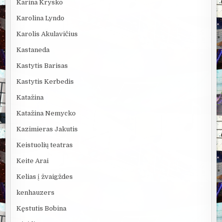
Karina Krysko
Karolina Lyndo
Karolis Akulavičius
Kastaneda
Kastytis Barisas
Kastytis Kerbedis
Katažina
Katažina Nemycko
Kazimieras Jakutis
Keistuolių teatras
Keite Arai
Kelias į žvaigždes
kenhauzers
Kęstutis Bobina