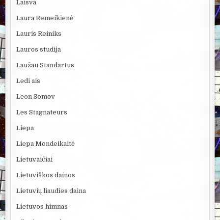
Laisva
Laura Remeikienė
Lauris Reiniks
Lauros studija
Laužau Standartus
Ledi ais
Leon Somov
Les Stagnateurs
Liepa
Liepa Mondeikaitė
Lietuvaičiai
Lietuviškos dainos
Lietuvių liaudies daina
Lietuvos himnas