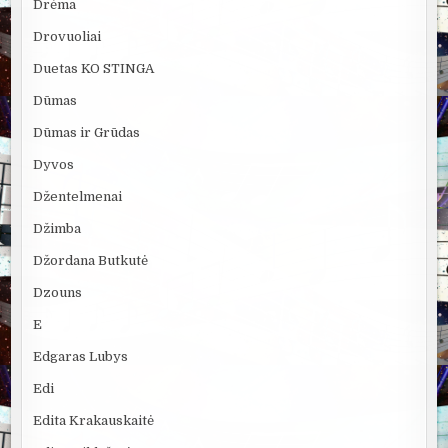
Drėma
Drovuoliai
Duetas KO STINGA
Dūmas
Dūmas ir Grūdas
Dyvos
Džentelmenai
Džimba
Džordana Butkutė
Dzouns
E
Edgaras Lubys
Edi
Edita Krakauskaitė