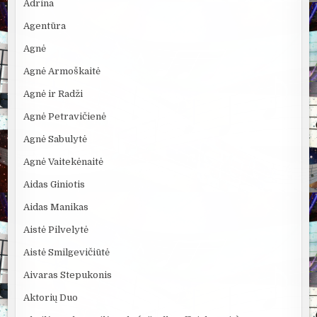
Adrina
Agentūra
Agnė
Agnė Armoškaitė
Agnė ir Radži
Agnė Petravičienė
Agnė Sabulytė
Agnė Vaitekėnaitė
Aidas Giniotis
Aidas Manikas
Aistė Pilvelytė
Aistė Smilgevičiūtė
Aivaras Stepukonis
Aktorių Duo