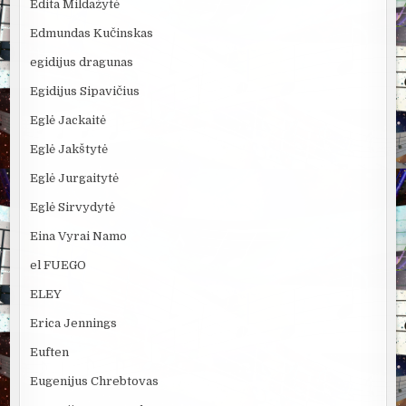
Edita Mildažytė
Edmundas Kučinskas
egidijus dragunas
Egidijus Sipavičius
Eglė Jackaitė
Eglė Jakštytė
Eglė Jurgaitytė
Eglė Sirvydytė
Eina Vyrai Namo
el FUEGO
ELEY
Erica Jennings
Euften
Eugenijus Chrebtovas