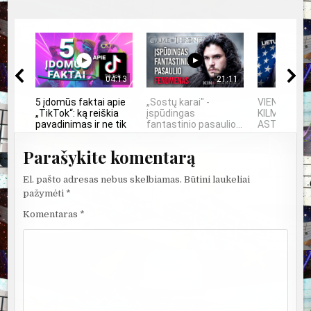
04:13
21:11
5 įdomūs faktai apie
„Sostų karai" -
VIENINTELIS
„TikTok“: ką reiškia
įspūdingas
KILMĖS NA
pavadinimas ir ne tik
fantastinio pasaulio...
ASTRONAU
Parašykite komentarą
El. pašto adresas nebus skelbiamas.
Būtini laukeliai
pažymėti
*
Komentaras
*