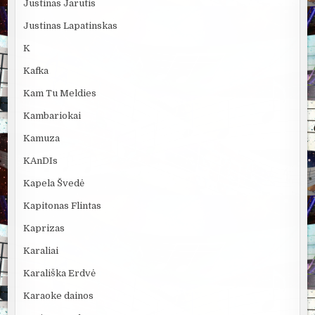
Justinas Jarutis
Justinas Lapatinskas
K
Kafka
Kam Tu Meldies
Kambariokai
Kamuza
KAnDIs
Kapela Švedė
Kapitonas Flintas
Kaprizas
Karaliai
Karališka Erdvė
Karaoke dainos