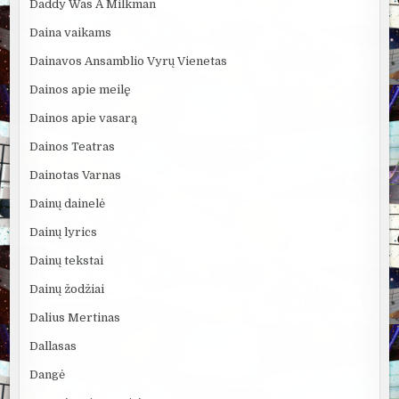
Daddy Was A Milkman
Daina vaikams
Dainavos Ansamblio Vyrų Vienetas
Dainos apie meilę
Dainos apie vasarą
Dainos Teatras
Dainotas Varnas
Dainų dainelė
Dainų lyrics
Dainų tekstai
Dainų žodžiai
Dalius Mertinas
Dallasas
Dangė