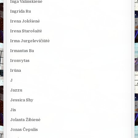
Inga Valinskienė
Ingrida Ru
Irena Jokšienė
Irena Starošaitė
Irma Jurgelevičiūtė
Irmantas Ba
Ironvytas
Irūna
J
Jazzu
Jessica Shy
Jis
Jolanta Žibienė
Jonas Čepulis