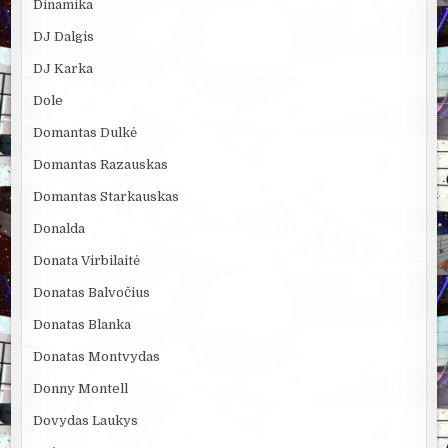
Dinamika
DJ Dalgis
DJ Karka
Dole
Domantas Dulkė
Domantas Razauskas
Domantas Starkauskas
Donalda
Donata Virbilaitė
Donatas Balvočius
Donatas Blanka
Donatas Montvydas
Donny Montell
Dovydas Laukys