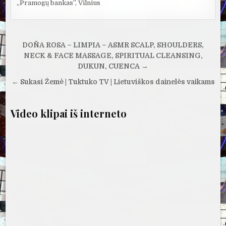
„Pramogų bankas”, Vilnius
Navigacija
DOÑA ROSA – LIMPIA – ASMR SCALP, SHOULDERS,
tarp
NECK & FACE MASSAGE, SPIRITUAL CLEANSING,
DUKUN, CUENCA →
įrašų
← Sukasi Žemė | Tuktuko TV | Lietuviškos dainelės vaikams
Video klipai iš interneto