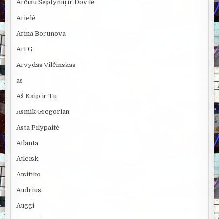
Arčiau Septynių ir Dovilė
Arielė
Arina Borunova
Art G
Arvydas Vilčinskas
as
Aš Kaip ir Tu
Asmik Gregorian
Asta Pilypaitė
Atlanta
Atleisk
Atsitiko
Audrius
Auggi