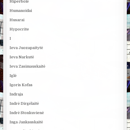
Hiperbolė
Humanoidai
Husarai
Hypocrite
I
Ieva Juozapaitytė
Ieva Narkutė
Ieva Zasimauskaitė
Iglė
Igoris Kofas
Indraja
Indrė Dirgėlaitė
Indrė Stonkuvienė
Inga Jankauskaitė