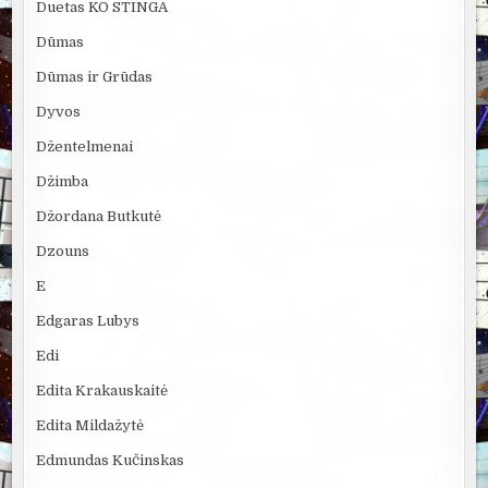
Duetas KO STINGA
Dūmas
Dūmas ir Grūdas
Dyvos
Džentelmenai
Džimba
Džordana Butkutė
Dzouns
E
Edgaras Lubys
Edi
Edita Krakauskaitė
Edita Mildažytė
Edmundas Kučinskas