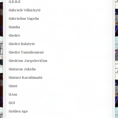
G.E.R.S
Gabrielė Vilkickytė
Gabrielius Vagelis
Gamka
Giedrė
Giedrė Balutytė
Giedrė Tamulionienė
Giedrius Jurgelevičius
Gintaras Jakelis
Gintarė Karaliūnaitė
Gintė
GJan
GOI
Golden Age