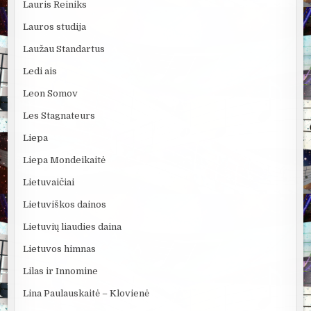
Lauris Reiniks
Lauros studija
Laužau Standartus
Ledi ais
Leon Somov
Les Stagnateurs
Liepa
Liepa Mondeikaitė
Lietuvaičiai
Lietuviškos dainos
Lietuvių liaudies daina
Lietuvos himnas
Lilas ir Innomine
Lina Paulauskaitė – Klovienė