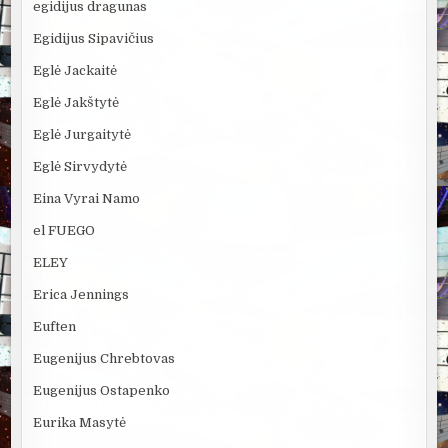
egidijus dragunas
Egidijus Sipavičius
Eglė Jackaitė
Eglė Jakštytė
Eglė Jurgaitytė
Eglė Sirvydytė
Eina Vyrai Namo
el FUEGO
ELEY
Erica Jennings
Euften
Eugenijus Chrebtovas
Eugenijus Ostapenko
Eurika Masytė