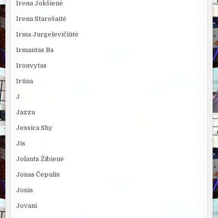
Irena Jokšienė
Irena Starošaitė
Irma Jurgelevičiūtė
Irmantas Ba
Ironvytas
Irūna
J
Jazzu
Jessica Shy
Jis
Jolanta Žibienė
Jonas Čepulis
Jonis
Jovani