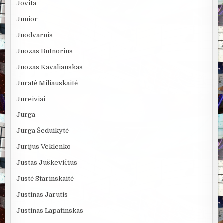
Jovita
Junior
Juodvarnis
Juozas Butnorius
Juozas Kavaliauskas
Jūratė Miliauskaitė
Jūreiviai
Jurga
Jurga Šeduikytė
Jurijus Veklenko
Justas Juškevičius
Justė Starinskaitė
Justinas Jarutis
Justinas Lapatinskas