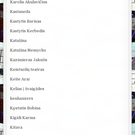
Karolis Akulavičius
Kastaneda
Kastytis Barisas
Kastytis Kerbedis
Katažina
Katažina Nemycko
Kazimieras Jakutis
Keistuolių teatras
Keite Arai
Kelias į žvaigždes
kenhauzers
Kęstutis Bobina
Kigidi Karma
Kitava