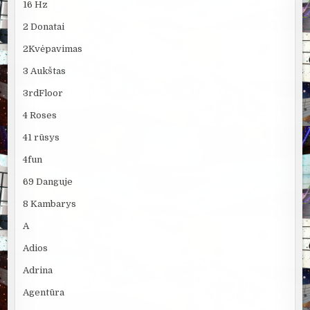
16 Hz
2 Donatai
2Kvėpavimas
3 Aukštas
3rdFloor
4 Roses
41 rūsys
4fun
69 Danguje
8 Kambarys
A
Adios
Adrina
Agentūra