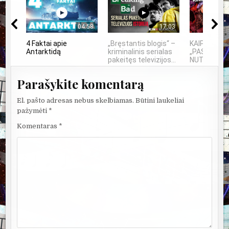
04:58
17:03
4 Faktai apie
„Bręstantis blogis“ –
KAIP KINIJ
Antarktidą
kriminalinis serialas
„PASAULIO 
pakeitęs televizijos...
NUTYLĖTA 
Parašykite komentarą
El. pašto adresas nebus skelbiamas.
Būtini laukeliai
pažymėti
*
Komentaras
*