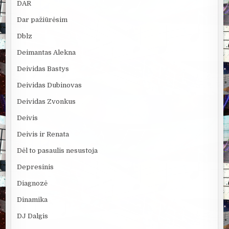
DAR
Dar pažiūrėsim
Dblz
Deimantas Alekna
Deividas Bastys
Deividas Dubinovas
Deividas Zvonkus
Deivis
Deivis ir Renata
Dėl to pasaulis nesustoja
Depresinis
Diagnozė
Dinamika
DJ Dalgis