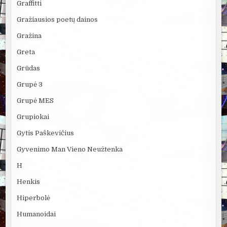
Graffitti
Gražiausios poetų dainos
Gražina
Greta
Grūdas
Grupė 3
Grupė MES
Grupiokai
Gytis Paškevičius
Gyvenimo Man Vieno Neužtenka
H
Henkis
Hiperbolė
Humanoidai