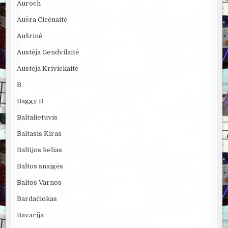
Auroch
Aušra Cicėnaitė
Aušrinė
Austėja Gendvilaitė
Austėja Krivickaitė
B
Baggy B
Baltalietuvis
Baltasis Kiras
Baltijos kelias
Baltos snaigės
Baltos Varnos
Bardačiokas
Bavarija