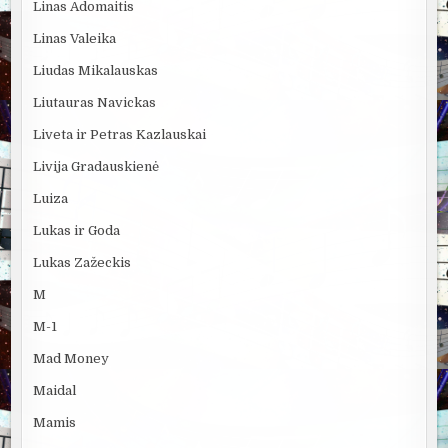
Linas Adomaitis
Linas Valeika
Liudas Mikalauskas
Liutauras Navickas
Liveta ir Petras Kazlauskai
Livija Gradauskienė
Luiza
Lukas ir Goda
Lukas Zažeckis
M
M-1
Mad Money
Maidal
Mamis