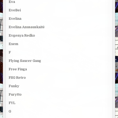
Eva
EveBei
Evelina
Evelina Anusauskaitė
Evgenya Redko
Exem
F
Flying Saucer Gang
Free Finga
FSG Retro
Funky
Furytto
FYL
G