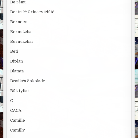
Be rėmų
Beatričė Grincevičiūtė
Berneen
Bernužėlia
Bernužėliai
Beti
Biplan
Blatata
Braškės Šokolade
Būk tyliai
C
CACA
Camille
Camilly