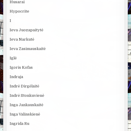
Husarai
Hypocrite
I
Ieva Juozapaitytė
Ieva Narkutė
Ieva Zasimauskaitė
Iglė
Igoris Kofas
Indraja
Indrė Dirgėlaitė
Indrė Stonkuvienė
Inga Jankauskaitė
Inga Valinskienė
Ingrida Ru