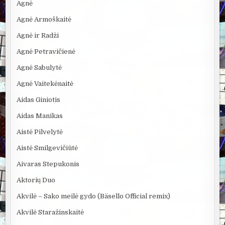
Agnė
Agnė Armoškaitė
Agnė ir Radži
Agnė Petravičienė
Agnė Sabulytė
Agnė Vaitekėnaitė
Aidas Giniotis
Aidas Manikas
Aistė Pilvelytė
Aistė Smilgevičiūtė
Aivaras Stepukonis
Aktorių Duo
Akvilė – Sako meilė gydo (Bäsello Official remix)
Akvilė Staražinskaitė