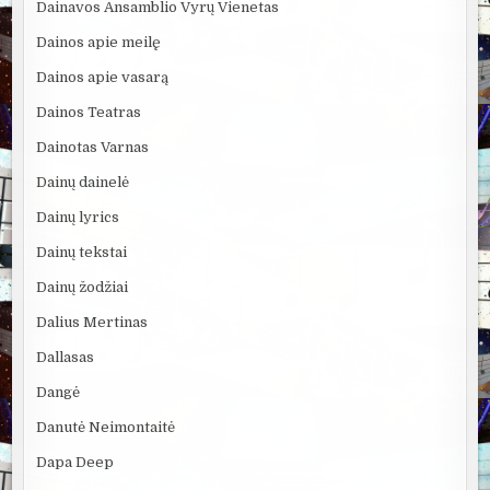
Dainavos Ansamblio Vyrų Vienetas
Dainos apie meilę
Dainos apie vasarą
Dainos Teatras
Dainotas Varnas
Dainų dainelė
Dainų lyrics
Dainų tekstai
Dainų žodžiai
Dalius Mertinas
Dallasas
Dangė
Danutė Neimontaitė
Dapa Deep