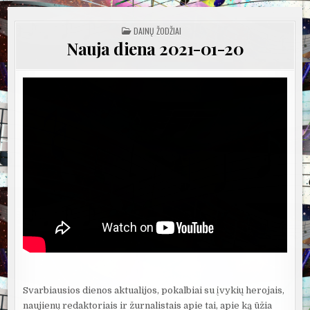
POSTED
DAINŲ ŽODŽIAI
IN
Nauja diena 2021-01-20
Svarbiausios dienos aktualijos, pokalbiai su įvykių herojais,
naujienų redaktoriais ir žurnalistais apie tai, apie ką ūžia