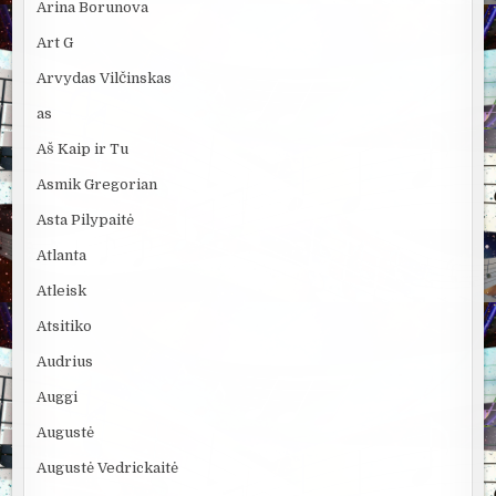
Arina Borunova
Art G
Arvydas Vilčinskas
as
Aš Kaip ir Tu
Asmik Gregorian
Asta Pilypaitė
Atlanta
Atleisk
Atsitiko
Audrius
Auggi
Augustė
Augustė Vedrickaitė