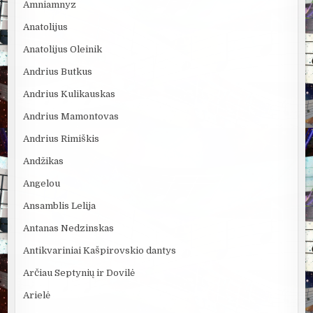
Amniamnyz
Anatolijus
Anatolijus Oleinik
Andrius Butkus
Andrius Kulikauskas
Andrius Mamontovas
Andrius Rimiškis
Andžikas
Angelou
Ansamblis Lelija
Antanas Nedzinskas
Antikvariniai Kašpirovskio dantys
Arčiau Septynių ir Dovilė
Arielė