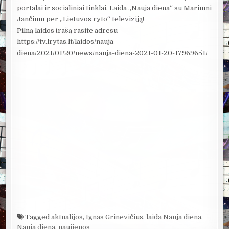
portalai ir socialiniai tinklai. Laida „Nauja diena“ su Mariumi
Jančium per „Lietuvos ryto“ televiziją!​
Pilną laidos įrašą rasite adresu
https://tv.lrytas.lt/laidos/nauja-
diena/2021/01/20/news/nauja-diena-2021-01-20-17969651/
Tagged
aktualijos
,
Ignas Grinevičius
,
laida Nauja diena
,
Nauja diena
,
naujienos