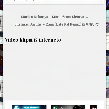
Navigacija
Marius Deksnys – Mano žemė Lietuva →
tarp
← Justinas Jarutis – Rami (Late Pal Remix) 落ち着いて
įrašų
Video klipai iš interneto