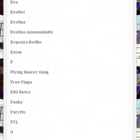
Eva
EveBei
Evelina
Evelina Anusauskaitė
Evgenya Redko
Exem
F
Flying Saucer Gang
Free Finga
FSG Retro
Funky
Furytto
FYL
G