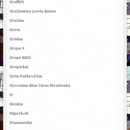
Graffitti
Gražiausios poetų dainos
Gražina
Greta
Grūdas
Grupė 3
Grupė MES
Grupiokai
Gytis Paškevičius
Gyvenimo Man Vieno Neužtenka
H
Henkis
Hiperbolė
Humanoidai