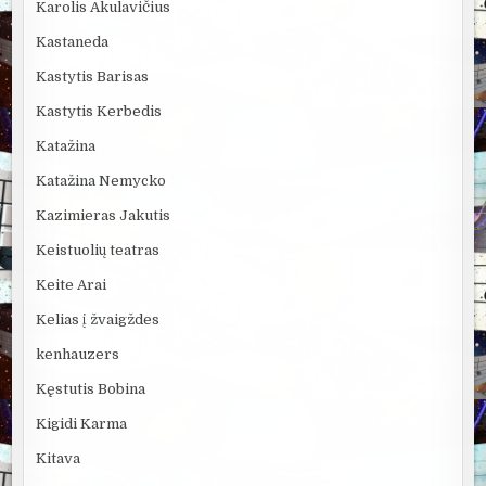
Karolis Akulavičius
Kastaneda
Kastytis Barisas
Kastytis Kerbedis
Katažina
Katažina Nemycko
Kazimieras Jakutis
Keistuolių teatras
Keite Arai
Kelias į žvaigždes
kenhauzers
Kęstutis Bobina
Kigidi Karma
Kitava