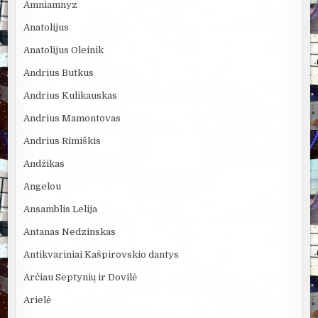
Amniamnyz
Anatolijus
Anatolijus Oleinik
Andrius Butkus
Andrius Kulikauskas
Andrius Mamontovas
Andrius Rimiškis
Andžikas
Angelou
Ansamblis Lelija
Antanas Nedzinskas
Antikvariniai Kašpirovskio dantys
Arčiau Septynių ir Dovilė
Arielė