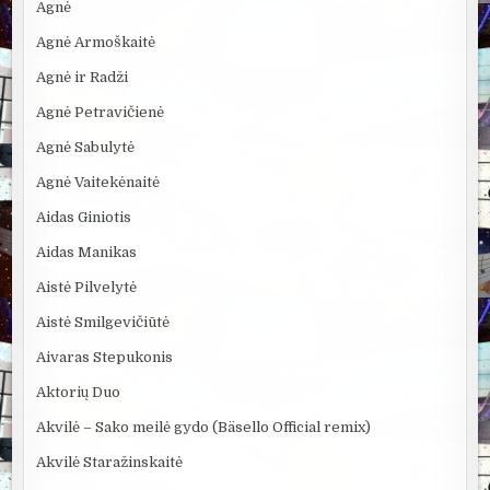
Agnė
Agnė Armoškaitė
Agnė ir Radži
Agnė Petravičienė
Agnė Sabulytė
Agnė Vaitekėnaitė
Aidas Giniotis
Aidas Manikas
Aistė Pilvelytė
Aistė Smilgevičiūtė
Aivaras Stepukonis
Aktorių Duo
Akvilė – Sako meilė gydo (Bäsello Official remix)
Akvilė Staražinskaitė