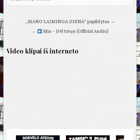
Navigacija
,,MANO LAIMINGA DIENA" papildytas →
tarp
←
Mia – Dėl tavęs (Official Audio)
įrašų
Video klipai iš interneto