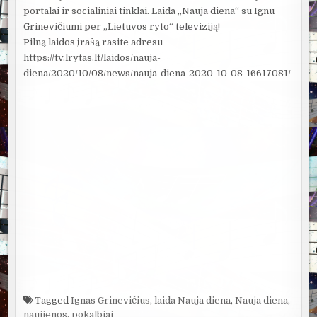
portalai ir socialiniai tinklai. Laida „Nauja diena“ su Ignu
Grinevičiumi per „Lietuvos ryto“ televiziją!​
Pilną laidos įrašą rasite adresu
https://tv.lrytas.lt/laidos/nauja-
diena/2020/10/08/news/nauja-diena-2020-10-08-16617081/
Tagged
Ignas Grinevičius
,
laida Nauja diena
,
Nauja diena
,
naujienos
,
pokalbiai