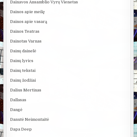
Dainavos Ansamblio Vyrų Vienetas
Dainos apie meilę
Dainos apie vasarą
Dainos Teatras
Dainotas Varnas
Dainų dainelė
Dainų lyrics
Dainų tekstai
Dainų žodžiai
Dalius Mertinas
Dallasas
Dangė
Danutė Neimontaitė
Dapa Deep