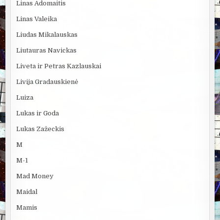
Linas Adomaitis
Linas Valeika
Liudas Mikalauskas
Liutauras Navickas
Liveta ir Petras Kazlauskai
Livija Gradauskienė
Luiza
Lukas ir Goda
Lukas Zažeckis
M
M-1
Mad Money
Maidal
Mamis