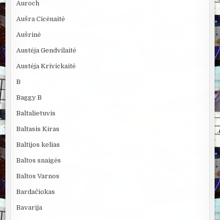
Auroch
Aušra Cicėnaitė
Aušrinė
Austėja Gendvilaitė
Austėja Krivickaitė
B
Baggy B
Baltalietuvis
Baltasis Kiras
Baltijos kelias
Baltos snaigės
Baltos Varnos
Bardačiokas
Bavarija