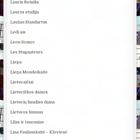
Lauris Reiniks
Lauros studija
Laužau Standartus
Ledi ais
Leon Somov
Les Stagnateurs
Liepa
Liepa Mondeikaitė
Lietuvaičiai
Lietuviškos dainos
Lietuvių liaudies daina
Lietuvos himnas
Lilas ir Innomine
Lina Paulauskaitė – Klovienė