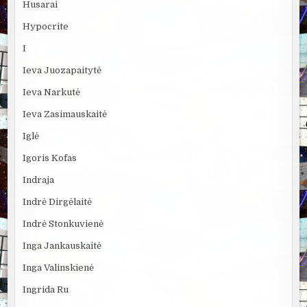
Husarai
Hypocrite
I
Ieva Juozapaitytė
Ieva Narkutė
Ieva Zasimauskaitė
Iglė
Igoris Kofas
Indraja
Indrė Dirgėlaitė
Indrė Stonkuvienė
Inga Jankauskaitė
Inga Valinskienė
Ingrida Ru