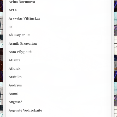
Arina Borunova
Art G
Arvydas Vilčinskas
as
Aš Kaip ir Tu
Asmik Gregorian
Asta Pilypaitė
Atlanta
Atleisk
Atsitiko
Audrius
Auggi
Augustė
Augustė Vedrickaitė