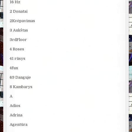
16 Hz
2 Donatai
2Kvėpavimas
3 Aukštas
3rdFloor
4 Roses
41 rūsys
4fun
69 Danguje
8 Kambarys
A
Adios
Adrina
Agentūra