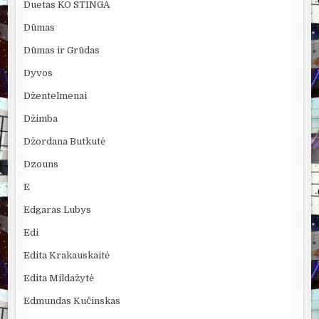
Duetas KO STINGA
Dūmas
Dūmas ir Grūdas
Dyvos
Džentelmenai
Džimba
Džordana Butkutė
Dzouns
E
Edgaras Lubys
Edi
Edita Krakauskaitė
Edita Mildažytė
Edmundas Kučinskas