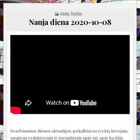
POSTED
DAINŲ ŽODŽIAI
IN
Nauja diena 2020-10-08
Svarbiausios dienos aktualijos, pokalbiai su įvykių herojais,
naujienų redaktoriais ir žurnalistais apie tai, apie ką ūžia