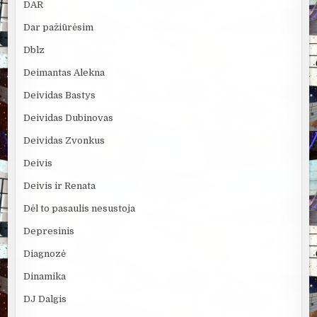
DAR
Dar pažiūrėsim
Dblz
Deimantas Alekna
Deividas Bastys
Deividas Dubinovas
Deividas Zvonkus
Deivis
Deivis ir Renata
Dėl to pasaulis nesustoja
Depresinis
Diagnozė
Dinamika
DJ Dalgis