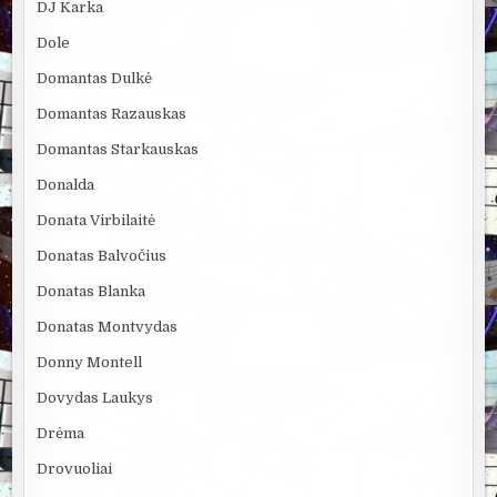
DJ Karka
Dole
Domantas Dulkė
Domantas Razauskas
Domantas Starkauskas
Donalda
Donata Virbilaitė
Donatas Balvočius
Donatas Blanka
Donatas Montvydas
Donny Montell
Dovydas Laukys
Drėma
Drovuoliai