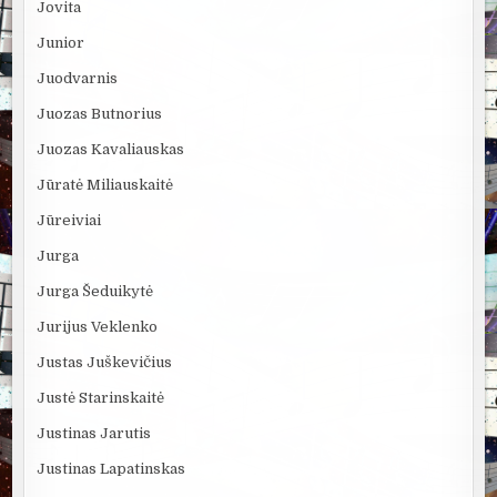
Jovita
Junior
Juodvarnis
Juozas Butnorius
Juozas Kavaliauskas
Jūratė Miliauskaitė
Jūreiviai
Jurga
Jurga Šeduikytė
Jurijus Veklenko
Justas Juškevičius
Justė Starinskaitė
Justinas Jarutis
Justinas Lapatinskas