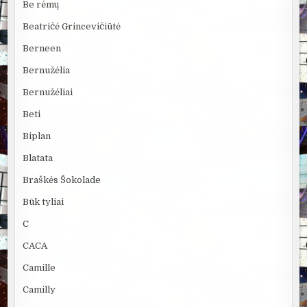
Be rėmų
Beatričė Grincevičiūtė
Berneen
Bernužėlia
Bernužėliai
Beti
Biplan
Blatata
Braškės Šokolade
Būk tyliai
C
CACA
Camille
Camilly