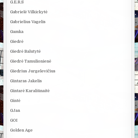
G.E.R.S
Gabrielė Vilkickytė
Gabrielius Vagelis
Gamka
Giedrė
Giedrė Balutytė
Giedrė Tamulionienė
Giedrius Jurgelevičius
Gintaras Jakelis
Gintarė Karaliūnaitė
Gintė
GJan
GOI
Golden Age