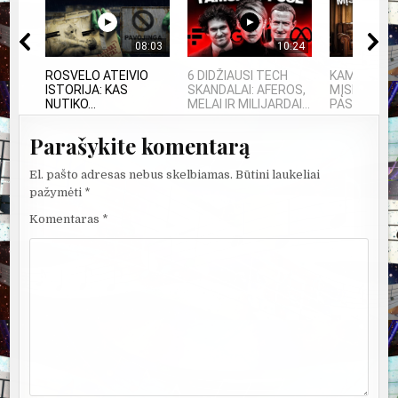
08:03
10:24
ROSVELO ATEIVIO
6 DIDŽIAUSI TECH
KAMUOLINIS
ISTORIJA: KAS
SKANDALAI: AFEROS,
MĮSLINGA 
NUTIKO...
MELAI IR MILIJARDAI...
PASLAPTIS
Parašykite komentarą
El. pašto adresas nebus skelbiamas.
Būtini laukeliai
pažymėti
*
Komentaras
*