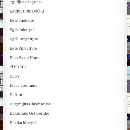
egidijus dragunas
Egidijus Sipavičius
Eglė Jackaitė
Eglė Jakštytė
Eglė Jurgaitytė
Eglė Sirvydytė
Eina Vyrai Namo
el FUEGO
ELEY
Erica Jennings
Euften
Eugenijus Chrebtovas
Eugenijus Ostapenko
Eurika Masytė