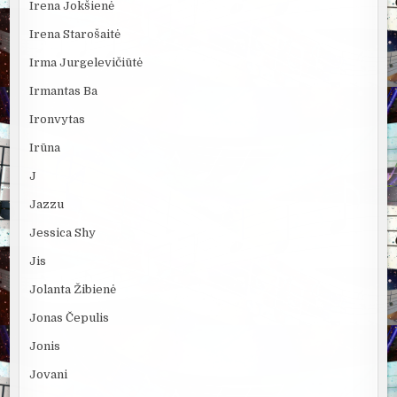
Irena Jokšienė
Irena Starošaitė
Irma Jurgelevičiūtė
Irmantas Ba
Ironvytas
Irūna
J
Jazzu
Jessica Shy
Jis
Jolanta Žibienė
Jonas Čepulis
Jonis
Jovani