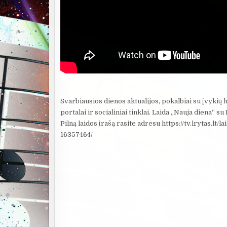
Svarbiausios dienos aktualijos, pokalbiai su įvykių he
portalai ir socialiniai tinklai. Laida „Nauja diena“ s
Pilną laidos įrašą rasite adresu https://tv.lrytas.l
16357464/