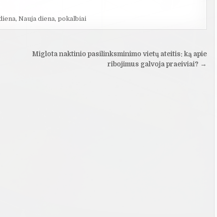
 diena
,
Nauja diena
,
pokalbiai
Miglota naktinio pasilinksminimo vietų ateitis: ką apie
ribojimus galvoja praeiviai? →