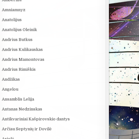
Amniamnyz
Anatolijus
Anatolijus Oleinik
Andrius Butkus
Andrius Kulikauskas
Andrius Mamontovas
Andrius Rimiškis
Andžikas
Angelou
Ansamblis Lelija
Antanas Nedzinskas
Antikvariniai Kašpirovskio dantys
Arčiau Septynių ir Dovilė
Arielė