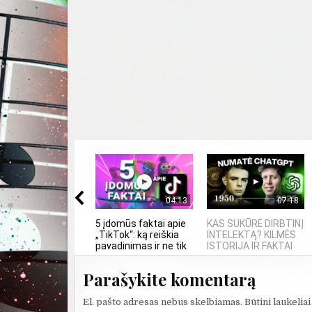
04:13
07:18
5 įdomūs faktai apie
KAS SUKŪRĖ DIRBTINĮ
„TikTok“: ką reiškia
INTELEKTĄ? KILMĖS
pavadinimas ir ne tik
ISTORIJA IR FAKTAI
Parašykite komentarą
El. pašto adresas nebus skelbiamas.
Būtini laukelia