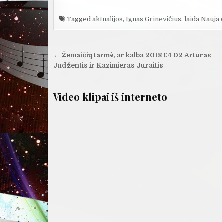
Tagged
aktualijos
,
Ignas Grinevičius
,
laida Nauja
Navigacija
← Žemaičių tarmė, ar kalba 2018 04 02 Artūras
tarp
Judžentis ir Kazimieras Juraitis
įrašų
Video klipai iš interneto