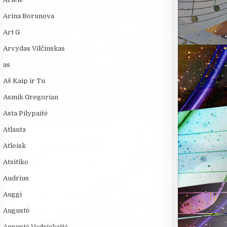
Arina Borunova
Art G
Arvydas Vilčinskas
as
Aš Kaip ir Tu
Asmik Gregorian
Asta Pilypaitė
Atlanta
Atleisk
Atsitiko
Audrius
Auggi
Augustė
Augustė Vedrickaitė