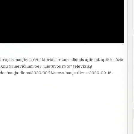
rojais, naujienų redaktoriais ir žurnalistais apie tai, apie ką ūžia
u Ignu Grinevičiumi per „Lietuvos ryto“ televiziją!​
t/laidos/nauja-diena/2020/09/16/news/nauja-diena-2020-09-16-