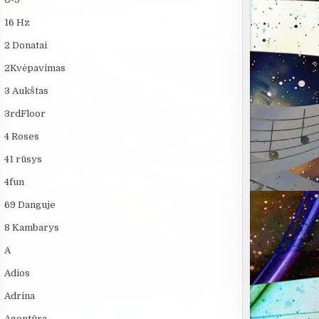
16 Hz
2 Donatai
2Kvėpavimas
3 Aukštas
3rdFloor
4 Roses
41 rūsys
4fun
69 Danguje
8 Kambarys
A
Adios
Adrina
Agentūra