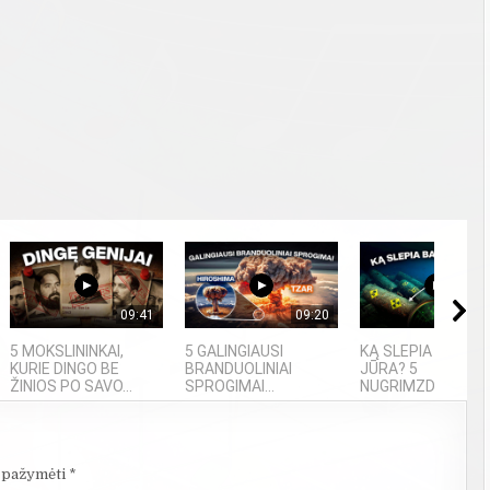
09:41
09:20
06
5 MOKSLININKAI,
5 GALINGIAUSI
KĄ SLEPIA BALTIJ
KURIE DINGO BE
BRANDUOLINIAI
JŪRA? 5
ŽINIOS PO SAVO...
SPROGIMAI...
NUGRIMZDUSIOS...
i pažymėti
*