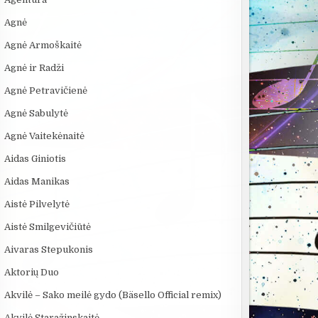
Agnė
Agnė Armoškaitė
Agnė ir Radži
Agnė Petravičienė
Agnė Sabulytė
Agnė Vaitekėnaitė
Aidas Giniotis
Aidas Manikas
Aistė Pilvelytė
:39
06:28
12:25
Aistė Smilgevičiūtė
OS
KAS IŠRADO
10 įsimintinų
KAMUOLINIS 
ELEKTRĄ? 6
detektyvinių serialų
MĮSLINGA G
Aivaras Stepukonis
MOKSLININKAI,...
PASLAPTIS
Aktorių Duo
Akvilė – Sako meilė gydo (Bäsello Official remix)
Akvilė Staražinskaitė