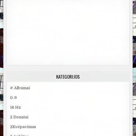
KATEGORIJOS
# Albumai
0-9
16 Hz
2 Donatai
2Kvėpavimas