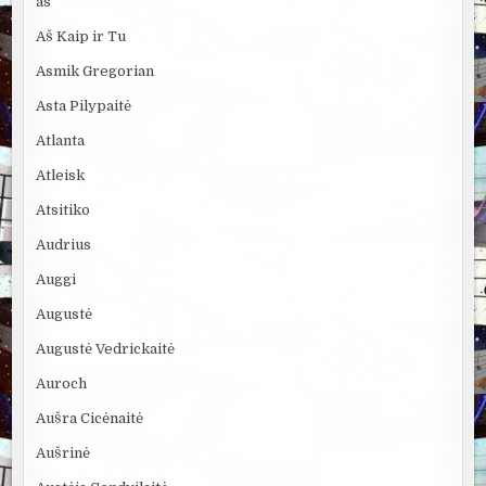
as
Aš Kaip ir Tu
Asmik Gregorian
Asta Pilypaitė
Atlanta
Atleisk
Atsitiko
Audrius
Auggi
Augustė
Augustė Vedrickaitė
Auroch
Aušra Cicėnaitė
Aušrinė