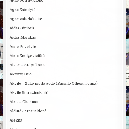
Agnė Petravičienė
Agnė Sabulytė
Agnė Vaitekėnaitė
Aidas Giniotis
Aidas Manikas
Aistė Pilvelytė
Aistė Smilgevičiūtė
Aivaras Stepukonis
Aktorių Duo
Akvilė – Sako meilė gydo (Bäsello Official remix)
Akvilė Staražinskaitė
Alanas Chošnau
Aldutė Astrauskienė
Alekna