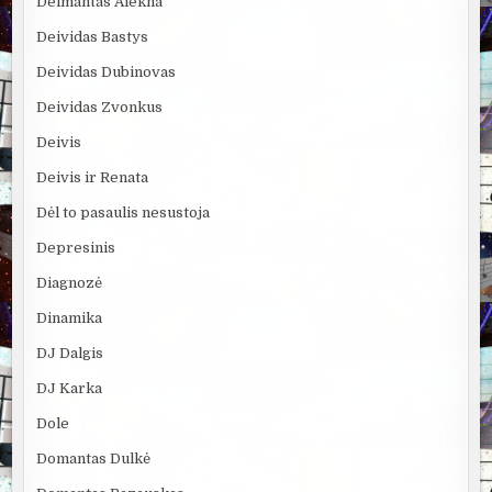
Deimantas Alekna
Deividas Bastys
Deividas Dubinovas
Deividas Zvonkus
Deivis
Deivis ir Renata
Dėl to pasaulis nesustoja
Depresinis
Diagnozė
Dinamika
DJ Dalgis
DJ Karka
Dole
Domantas Dulkė