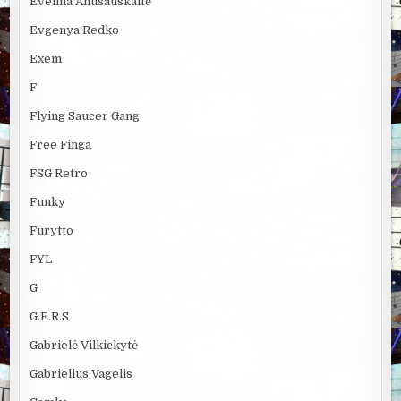
Evelina Anusauskaitė
Evgenya Redko
Exem
F
Flying Saucer Gang
Free Finga
FSG Retro
Funky
Furytto
FYL
G
G.E.R.S
Gabrielė Vilkickytė
Gabrielius Vagelis