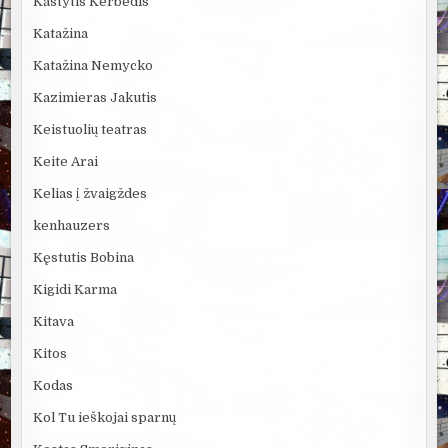
Kastytis Kerbedis
Katažina
Katažina Nemycko
Kazimieras Jakutis
Keistuolių teatras
Keite Arai
Kelias į žvaigždes
kenhauzers
Kęstutis Bobina
Kigidi Karma
Kitava
Kitos
Kodas
Kol Tu ieškojai sparnų