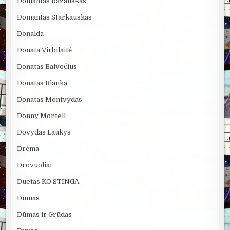
Domantas Razauskas
Domantas Starkauskas
Donalda
Donata Virbilaitė
Donatas Balvočius
Donatas Blanka
Donatas Montvydas
Donny Montell
Dovydas Laukys
Drėma
Drovuoliai
Duetas KO STINGA
Dūmas
Dūmas ir Grūdas