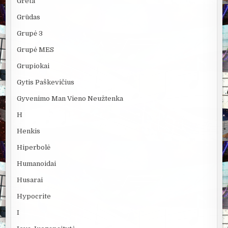
Greta
Grūdas
Grupė 3
Grupė MES
Grupiokai
Gytis Paškevičius
Gyvenimo Man Vieno Neužtenka
H
Henkis
Hiperbolė
Humanoidai
Husarai
Hypocrite
I