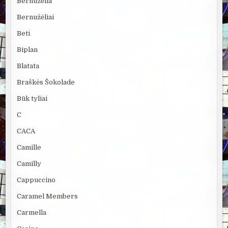
Bernužėlia
Bernužėliai
Beti
Biplan
Blatata
Braškės Šokolade
Būk tyliai
C
CACA
Camille
Camilly
Cappuccino
Caramel Members
Carmella