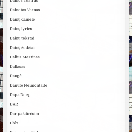
Dainos Teatras
Dainotas Varnas
Dainų dainelė
Dainų lyrics
Dainų tekstai
Dainų žodžiai
Dalius Mertinas
Dallasas
Dangė
Danutė Neimontaitė
Dapa Deep
DAR
Dar pažiūrėsim
Dblz