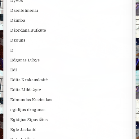
Dyvos
Džentelmenai
Džimba
Džordana Butkutė
Dzouns
E
Edgaras Lubys
Edi
Edita Krakauskaitė
Edita Mildažytė
Edmundas Kučinskas
egidijus dragunas
Egidijus Sipavičius
Eglė Jackaitė