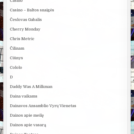
Casino
Casino – Baltos snaigės
Česlovas Gabalis
Cherry Monday
Chris Metric
Čilinam
Ciūnys
Cololo
D
Daddy Was A Milkman
Daina vaikams
Dainavos Ansamblio Vyrų Vienetas
Dainos apie meilę
Dainos apie vasarą