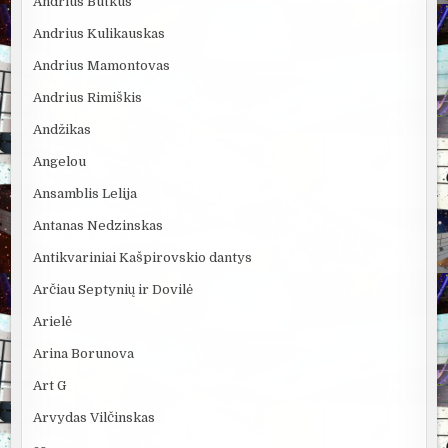
Andrius Butkus
Andrius Kulikauskas
Andrius Mamontovas
Andrius Rimiškis
Andžikas
Angelou
Ansamblis Lelija
Antanas Nedzinskas
Antikvariniai Kašpirovskio dantys
Arčiau Septynių ir Dovilė
Arielė
Arina Borunova
Art G
Arvydas Vilčinskas