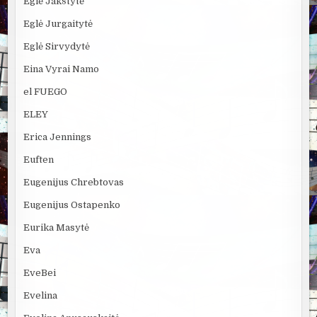
Eglė Jakštytė
Eglė Jurgaitytė
Eglė Sirvydytė
Eina Vyrai Namo
el FUEGO
ELEY
Erica Jennings
Euften
Eugenijus Chrebtovas
Eugenijus Ostapenko
Eurika Masytė
Eva
EveBei
Evelina