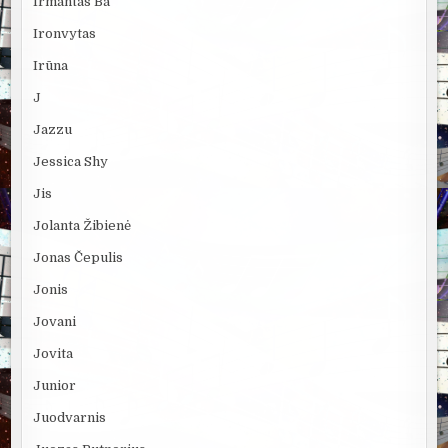
Irmantas Ba
Ironvytas
Irūna
J
Jazzu
Jessica Shy
Jis
Jolanta Žibienė
Jonas Čepulis
Jonis
Jovani
Jovita
Junior
Juodvarnis