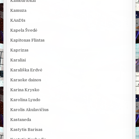
Kambariokai
Kamuza
KAnDIs
Kapela Švedė
Kapitonas Flintas
Kaprizas
Karaliai
Karališka Erdvė
Karaoke dainos
Karina Krysko
Karolina Lyndo
Karolis Akulavičius
Kastaneda
Kastytis Barisas