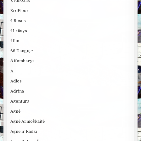
3 Aukštas
3rdFloor
4 Roses
41 rūsys
4fun
69 Danguje
8 Kambarys
A
Adios
Adrina
Agentūra
Agnė
Agnė Armoškaitė
Agnė ir Radži