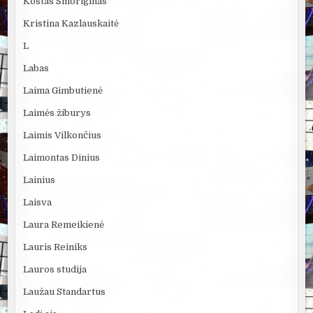
Kostas Smoriginas
Kristina Kazlauskaitė
L
Labas
Laima Gimbutienė
Laimės žiburys
Laimis Vilkončius
Laimontas Dinius
Lainius
Laisva
Laura Remeikienė
Lauris Reiniks
Lauros studija
Laužau Standartus