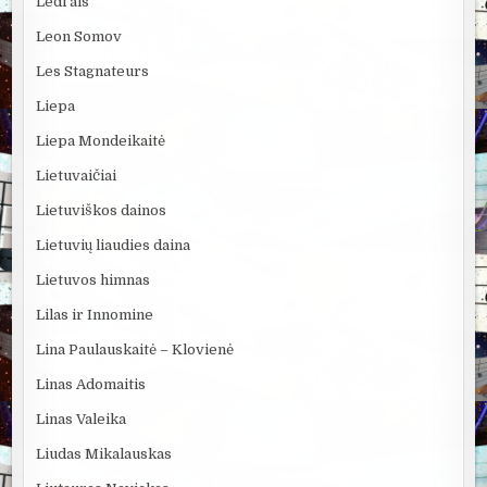
Ledi ais
Leon Somov
Les Stagnateurs
Liepa
Liepa Mondeikaitė
Lietuvaičiai
Lietuviškos dainos
Lietuvių liaudies daina
Lietuvos himnas
Lilas ir Innomine
Lina Paulauskaitė – Klovienė
Linas Adomaitis
Linas Valeika
Liudas Mikalauskas