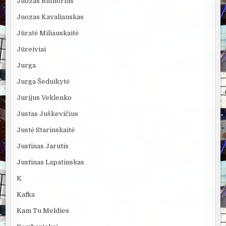
Juozas Butnorius
Juozas Kavaliauskas
Jūratė Miliauskaitė
Jūreiviai
Jurga
Jurga Šeduikytė
Jurijus Veklenko
Justas Juškevičius
Justė Starinskaitė
Justinas Jarutis
Justinas Lapatinskas
K
Kafka
Kam Tu Meldies