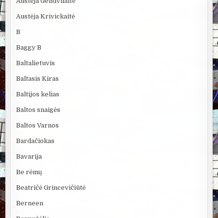
Austėja Gendvilaitė
Austėja Krivickaitė
B
Baggy B
Baltalietuvis
Baltasis Kiras
Baltijos kelias
Baltos snaigės
Baltos Varnos
Bardačiokas
Bavarija
Be rėmų
Beatričė Grincevičiūtė
Berneen