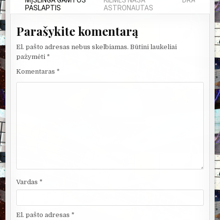
MĮSLINGA GAMTOS
KILMĖS NASA
DRAUGAI - 
PASLAPTIS
ASTRONAUTAS
Parašykite komentarą
El. pašto adresas nebus skelbiamas.
Būtini laukeliai
pažymėti
*
Komentaras
*
Vardas
*
El. pašto adresas
*