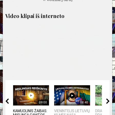
įrašų
Video klipai iš interneto
09:00
08:40
KAMUOLINIS ŽAIBAS:
VIENINTELIS LIETUVIŲ
DRAUGAI Y