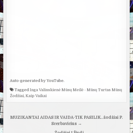
Auto-generated by YouTube.
Tagged
Inga Valinskienė Mūsų Meilė - Mūsų Turtas Mūsų
Žodžiai
,
Kaip Vaikai
Navigacija
MUZIKANTAI AIDAS IR VAIDA-TIK PASILIK..žodžiai P.
tarp
Scerbavicius →
← Žodžiai Į Širdį