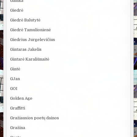
Gamka
Giedrė
Giedrė Balutytė
Giedrė Tamulionienė
Giedrius Jurgelevičius
Gintaras Jakelis
Gintarė Karaliūnaitė
Gintė
GJan
GOI
Golden Age
Graffitti
Gražiausios poetų dainos
Gražina