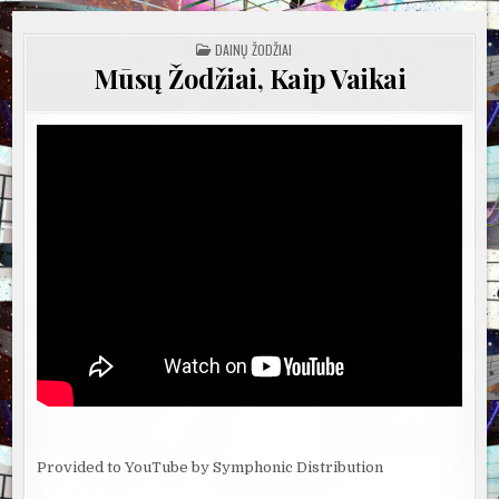
POSTED
DAINŲ ŽODŽIAI
IN
Mūsų Žodžiai, Kaip Vaikai
Provided to YouTube by Symphonic Distribution