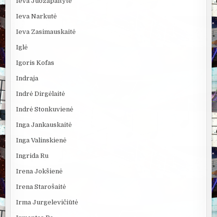
Ieva Juozapaitytė
Ieva Narkutė
Ieva Zasimauskaitė
Iglė
Igoris Kofas
Indraja
Indrė Dirgėlaitė
Indrė Stonkuvienė
Inga Jankauskaitė
Inga Valinskienė
Ingrida Ru
Irena Jokšienė
Irena Starošaitė
Irma Jurgelevičiūtė