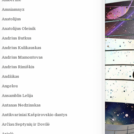
Amniamnyz
Anatolijus
Anatolijus Oleinik
Andrius Butkus
Andrius Kulikauskas
Andrius Mamontovas
Andrius Rimiškis
Andžikas
Angelou
Ansamblis Lelija
Antanas Nedzinskas
Antikvariniai Kašpirovskio dantys
Arčiau Septynių ir Dovilė
Arielė