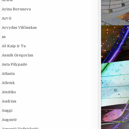
Arina Borunova
Art G
Arvydas Vilčinskas
as
Aš Kaip ir Tu
Asmik Gregorian
Asta Pilypaitė
Atlanta
Atleisk
Atsitiko
Audrius
Auggi
Augustė
Augustė Vedrickaitė