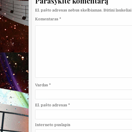
Parašykite komentarą
El. pašto adresas nebus skelbiamas.
Būtini laukelia
Komentaras
*
Vardas
*
El. pašto adresas
*
Interneto puslapis