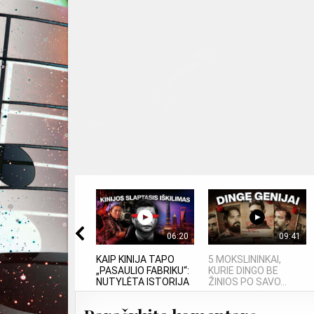
06:20
09:41
KAIP KINIJA TAPO
5 MOKSLININKAI,
„PASAULIO FABRIKU“:
KURIE DINGO BE
NUTYLĖTA ISTORIJA
ŽINIOS PO SAVO...