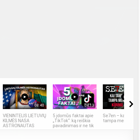
08:40
04:13
17
VIENINTELIS LIETUVIŲ
5 įdomūs faktai apie
Se7en – kai tams
KILMĖS NASA
„TikTok“: ką reiškia
tampa meno kūrin
ASTRONAUTAS
pavadinimas ir ne tik