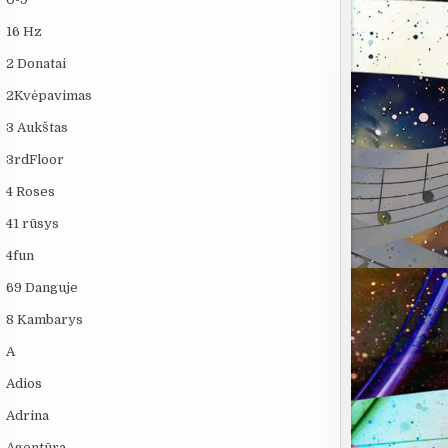
16 Hz
2 Donatai
2Kvėpavimas
3 Aukštas
3rdFloor
4 Roses
41 rūsys
4fun
69 Danguje
8 Kambarys
A
Adios
Adrina
Agentūra