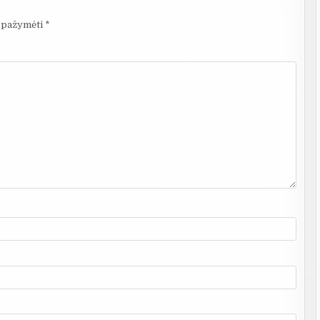
i pažymėti
*