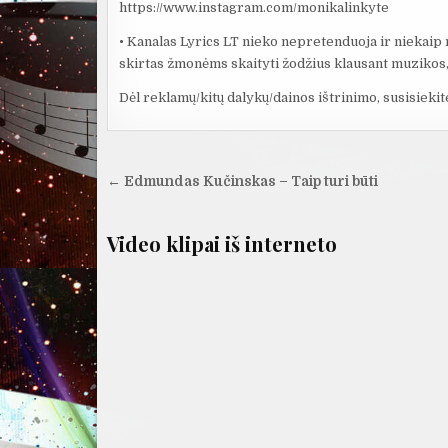
https://www.instagram.com/monikalinkyte
• Kanalas Lyrics LT nieko nepretenduoja ir niekaip 
skirtas žmonėms skaityti žodžius klausant muzikos, 
Dėl reklamų/kitų dalykų/dainos ištrinimo, susisiekit
Navigacija
← Edmundas Kučinskas – Taip turi būti
tarp
įrašų
Video klipai iš interneto