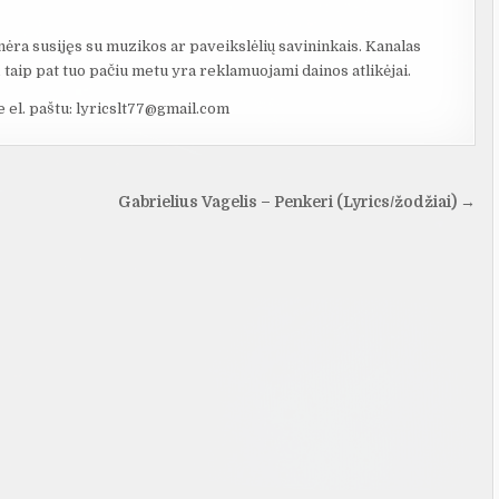
nėra susijęs su muzikos ar paveikslėlių savininkais. Kanalas
taip pat tuo pačiu metu yra reklamuojami dainos atlikėjai.
e el. paštu: lyricslt77@gmail.com
Gabrielius Vagelis – Penkeri (Lyrics/žodžiai) →