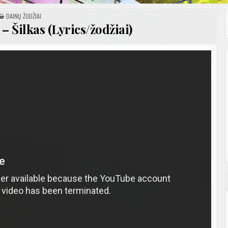
POSTED
DAINŲ ŽODŽIAI
IN
 Šilkas (Lyrics/žodžiai)