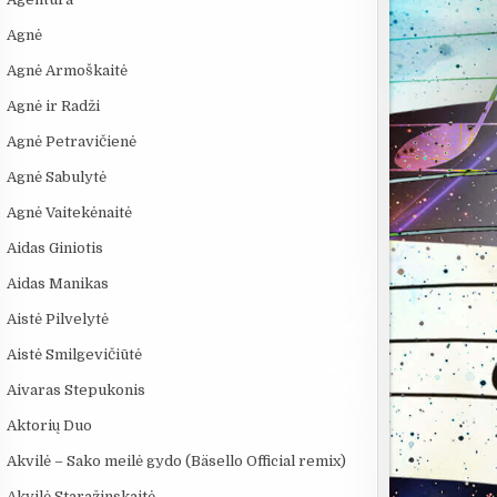
Agnė
Agnė Armoškaitė
Agnė ir Radži
Agnė Petravičienė
Agnė Sabulytė
Agnė Vaitekėnaitė
Aidas Giniotis
Aidas Manikas
Aistė Pilvelytė
Aistė Smilgevičiūtė
:50
04:13
10:24
Aivaras Stepukonis
a
SAULĖS MIESTAS - 69
6 DIDŽIAUSI TECH
RYT IŠ RYTO 
Aktorių Duo
iu
Danguje
SKANDALAI: AFEROS,
MELAI IR MILIJARDAI...
Akvilė – Sako meilė gydo (Bäsello Official remix)
Akvilė Staražinskaitė