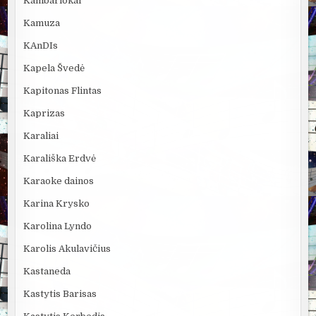
Kambariokai
Kamuza
KAnDIs
Kapela Švedė
Kapitonas Flintas
Kaprizas
Karaliai
Karališka Erdvė
Karaoke dainos
Karina Krysko
Karolina Lyndo
Karolis Akulavičius
Kastaneda
Kastytis Barisas