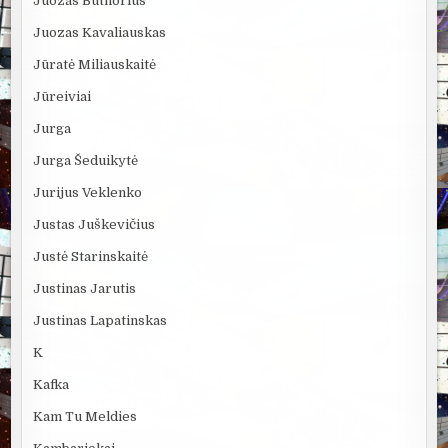
Juozas Butnorius
Juozas Kavaliauskas
Jūratė Miliauskaitė
Jūreiviai
Jurga
Jurga Šeduikytė
Jurijus Veklenko
Justas Juškevičius
Justė Starinskaitė
Justinas Jarutis
Justinas Lapatinskas
K
Kafka
Kam Tu Meldies