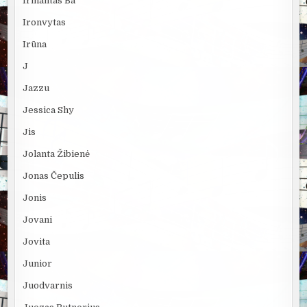
Irmantas Ba
Ironvytas
Irūna
J
Jazzu
Jessica Shy
Jis
Jolanta Žibienė
Jonas Čepulis
Jonis
Jovani
Jovita
Junior
Juodvarnis