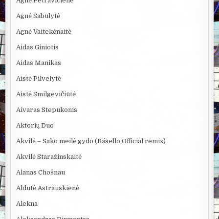
Agnė Petravičienė
Agnė Sabulytė
Agnė Vaitekėnaitė
Aidas Giniotis
Aidas Manikas
Aistė Pilvelytė
Aistė Smilgevičiūtė
Aivaras Stepukonis
Aktorių Duo
Akvilė – Sako meilė gydo (Bäsello Official remix)
Akvilė Staražinskaitė
Alanas Chošnau
Aldutė Astrauskienė
Alekna