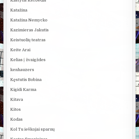
Kastytis Kerbedis
Katažina
Katažina Nemycko
Kazimieras Jakutis
Keistuolių teatras
Keite Arai
Kelias į žvaigždes
kenhauzers
Kęstutis Bobina
Kigidi Karma
Kitava
Kitos
Kodas
Kol Tu ieškojai sparnų