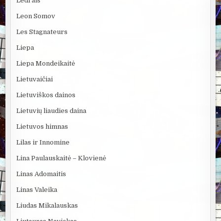
Ledi ais
Leon Somov
Les Stagnateurs
Liepa
Liepa Mondeikaitė
Lietuvaičiai
Lietuviškos dainos
Lietuvių liaudies daina
Lietuvos himnas
Lilas ir Innomine
Lina Paulauskaitė – Klovienė
Linas Adomaitis
Linas Valeika
Liudas Mikalauskas