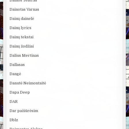
Dainos Teatras
Dainotas Varnas
Dainų dainelė
Dainų lyrics
Dainų tekstai
Dainų žodžiai
Dalius Mertinas
Dallasas
Dangė
Danutė Neimontaitė
Dapa Deep
DAR
Dar pažiūrėsim
Dblz