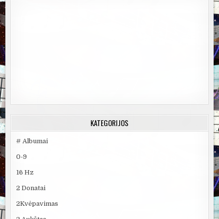
KATEGORIJOS
# Albumai
0-9
16 Hz
2 Donatai
2Kvėpavimas