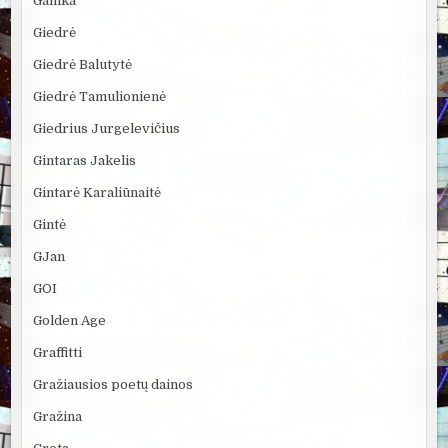
Gamka
Giedrė
Giedrė Balutytė
Giedrė Tamulionienė
Giedrius Jurgelevičius
Gintaras Jakelis
Gintarė Karaliūnaitė
Gintė
GJan
GOI
Golden Age
Graffitti
Gražiausios poetų dainos
Gražina