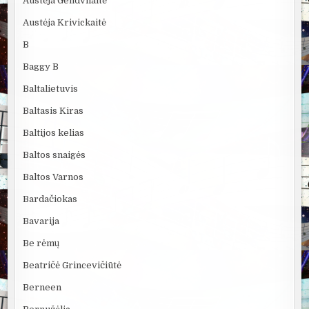
Austėja Gendvilaitė
Austėja Krivickaitė
B
Baggy B
Baltalietuvis
Baltasis Kiras
Baltijos kelias
Baltos snaigės
Baltos Varnos
Bardačiokas
Bavarija
Be rėmų
Beatričė Grincevičiūtė
Berneen