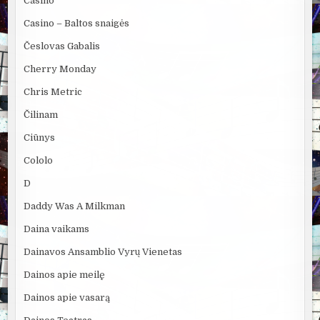
Casino
Casino – Baltos snaigės
Česlovas Gabalis
Cherry Monday
Chris Metric
Čilinam
Ciūnys
Cololo
D
Daddy Was A Milkman
Daina vaikams
Dainavos Ansamblio Vyrų Vienetas
Dainos apie meilę
Dainos apie vasarą