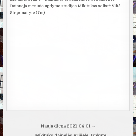
Dainuoja meninio ugdymo studijos Mikitukas solistė Viltė
Steponaitytė (7m)
Navigacija
Nauja diena 2021-04-01 →
tarp
← Mikituko dainelės.Arijiele Jankute