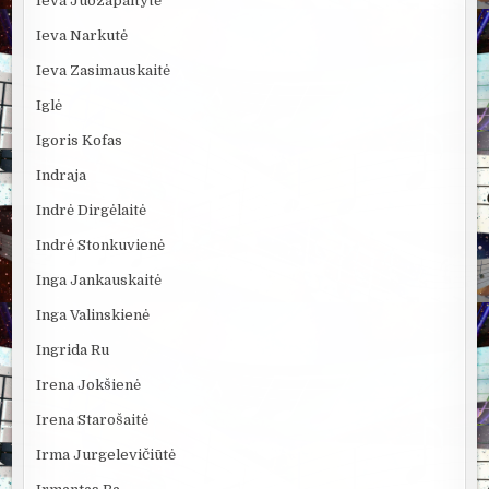
Ieva Juozapaitytė
Ieva Narkutė
Ieva Zasimauskaitė
Iglė
Igoris Kofas
Indraja
Indrė Dirgėlaitė
Indrė Stonkuvienė
Inga Jankauskaitė
Inga Valinskienė
Ingrida Ru
Irena Jokšienė
Irena Starošaitė
Irma Jurgelevičiūtė