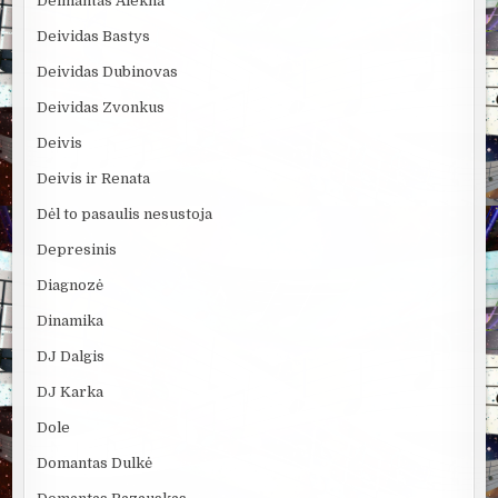
Deimantas Alekna
Deividas Bastys
Deividas Dubinovas
Deividas Zvonkus
Deivis
Deivis ir Renata
Dėl to pasaulis nesustoja
Depresinis
Diagnozė
Dinamika
DJ Dalgis
DJ Karka
Dole
Domantas Dulkė