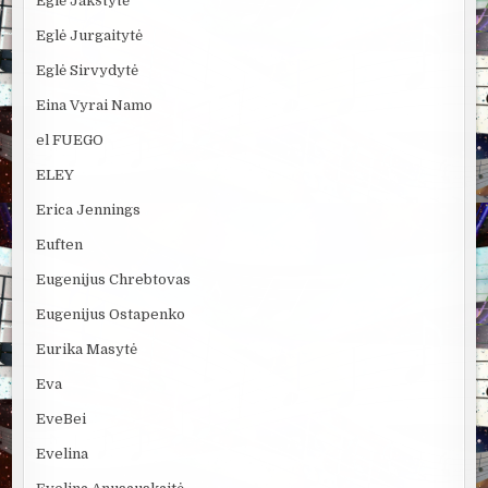
Eglė Jakštytė
Eglė Jurgaitytė
Eglė Sirvydytė
Eina Vyrai Namo
el FUEGO
ELEY
Erica Jennings
Euften
Eugenijus Chrebtovas
Eugenijus Ostapenko
Eurika Masytė
Eva
EveBei
Evelina