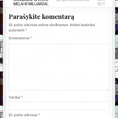
MELAI IR MILIJARDAI...
ISTORIJA IR
Parašykite komentarą
El. pašto adresas nebus skelbiamas.
Būtini laukeliai
pažymėti
*
Komentaras
*
Vardas
*
El. pašto adresas
*