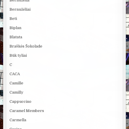
Bernužėlia
Bernužėliai
Beti
Biplan
Blatata
Braškės Šokolade
Būk tyliai
C
CACA
Camille
Camilly
Cappuccino
Caramel Members
Carmella