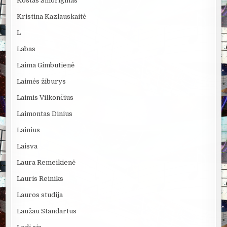
Kostas Smoriginas
Kristina Kazlauskaitė
L
Labas
Laima Gimbutienė
Laimės žiburys
Laimis Vilkončius
Laimontas Dinius
Lainius
Laisva
Laura Remeikienė
Lauris Reiniks
Lauros studija
Laužau Standartus