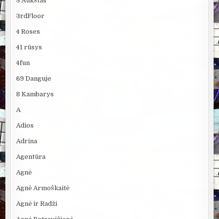
3 Aukštas
3rdFloor
4 Roses
41 rūsys
4fun
69 Danguje
8 Kambarys
A
Adios
Adrina
Agentūra
Agnė
Agnė Armoškaitė
Agnė ir Radži