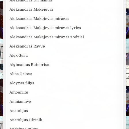
Aleksandras Dirmantas
Aleksandras Makejevas
Aleksandras Makejevas mirazas
Aleksandras Makejevas mirazas lyrics
Aleksandras Makejevas mirazas zodziai
Aleksandras Ravve
Alex Guru
Algimantas Butnorius
Alina Orlova
Aloyzas Žilys
Amberlife
Amniamnyz
Anatolijus
Anatolijus Oleinik