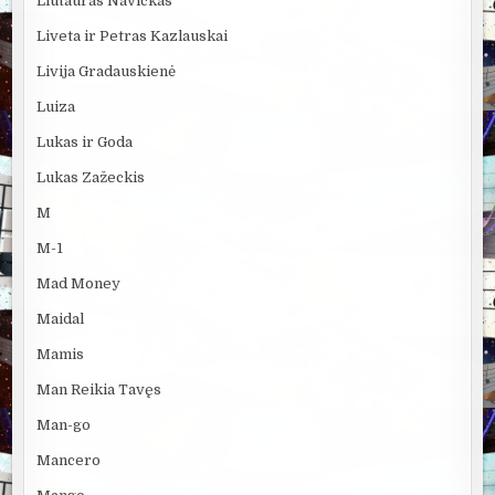
Liutauras Navickas
Liveta ir Petras Kazlauskai
Livija Gradauskienė
Luiza
Lukas ir Goda
Lukas Zažeckis
M
M-1
Mad Money
Maidal
Mamis
Man Reikia Tavęs
Man-go
Mancero