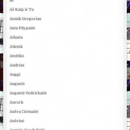
as
Aš Kaip ir Tu
Asmik Gregorian
Asta Pilypaitė
Atlanta
Atleisk
Atsitiko
Audrius
Auggi
Augustė
Augustė Vedrickaitė
Auroch
Aušra Cicėnaitė
Aušrinė