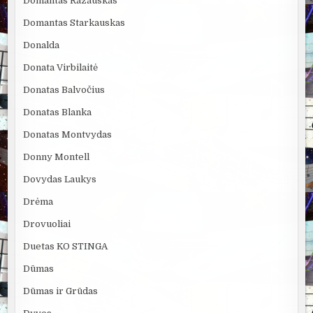
Domantas Razauskas
Domantas Starkauskas
Donalda
Donata Virbilaitė
Donatas Balvočius
Donatas Blanka
Donatas Montvydas
Donny Montell
Dovydas Laukys
Drėma
Drovuoliai
Duetas KO STINGA
Dūmas
Dūmas ir Grūdas