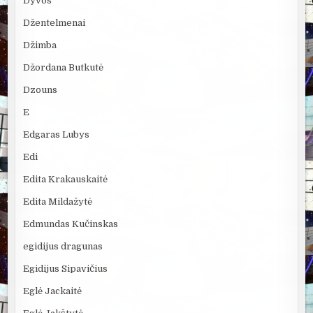
Dyvos
Džentelmenai
Džimba
Džordana Butkutė
Dzouns
E
Edgaras Lubys
Edi
Edita Krakauskaitė
Edita Mildažytė
Edmundas Kučinskas
egidijus dragunas
Egidijus Sipavičius
Eglė Jackaitė