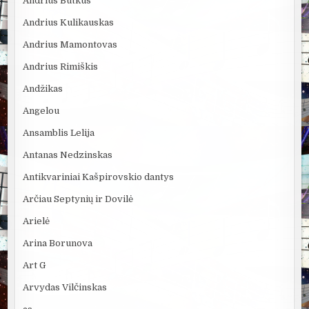
Andrius Butkus
Andrius Kulikauskas
Andrius Mamontovas
Andrius Rimiškis
Andžikas
Angelou
Ansamblis Lelija
Antanas Nedzinskas
Antikvariniai Kašpirovskio dantys
Arčiau Septynių ir Dovilė
Arielė
Arina Borunova
Art G
Arvydas Vilčinskas