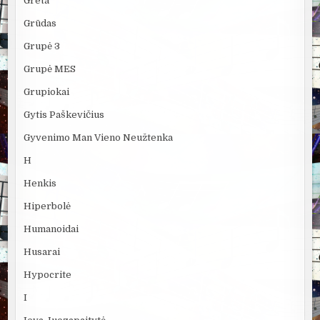
Greta
Grūdas
Grupė 3
Grupė MES
Grupiokai
Gytis Paškevičius
Gyvenimo Man Vieno Neužtenka
H
Henkis
Hiperbolė
Humanoidai
Husarai
Hypocrite
I