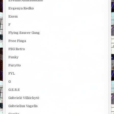
Evelina Anusauskaitė
Evgenya Redko
Exem
F
Flying Saucer Gang
Free Finga
FSG Retro
Funky
Furytto
FYL
G
G.E.R.S
Gabrielė Vilkickytė
Gabrielius Vagelis