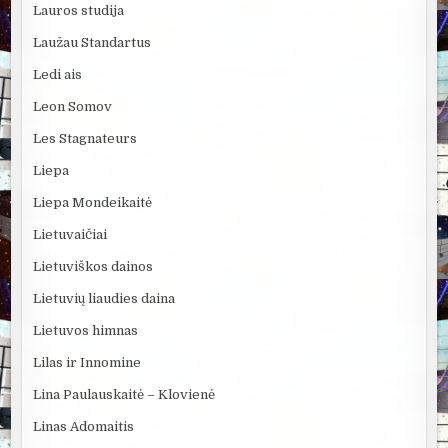
Lauros studija
Laužau Standartus
Ledi ais
Leon Somov
Les Stagnateurs
Liepa
Liepa Mondeikaitė
Lietuvaičiai
Lietuviškos dainos
Lietuvių liaudies daina
Lietuvos himnas
Lilas ir Innomine
Lina Paulauskaitė – Klovienė
Linas Adomaitis