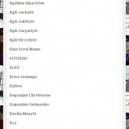
Egidijus Sipavičius
Eglė Jackaitė
Eglė Jakštytė
Eglė Jurgaitytė
Eglė Sirvydytė
Eina Vyrai Namo
el FUEGO
ELEY
Erica Jennings
Euften
Eugenijus Chrebtovas
Eugenijus Ostapenko
Eurika Masytė
Eva