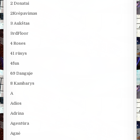
2 Donatai
2Kvėpavimas
3 Aukštas
3rdFloor
4 Roses
41 rūsys
4fun
69 Danguje
8 Kambarys
A
Adios
Adrina
Agentūra
Agnė