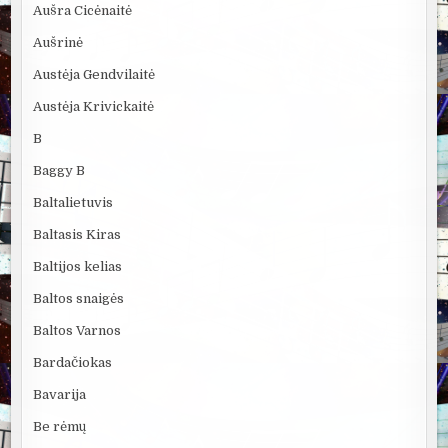
Aušra Cicėnaitė
Aušrinė
Austėja Gendvilaitė
Austėja Krivickaitė
B
Baggy B
Baltalietuvis
Baltasis Kiras
Baltijos kelias
Baltos snaigės
Baltos Varnos
Bardačiokas
Bavarija
Be rėmų