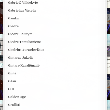
Gabrielė Vilkickytė
Gabrielius Vagelis
Gamka
Giedrė
Giedrė Balutytė
Giedrė Tamulionienė
Giedrius Jurgelevičius
Gintaras Jakelis
Gintarė Karaliūnaitė
Gintė
GJan
GOI
Golden Age
Graffitti