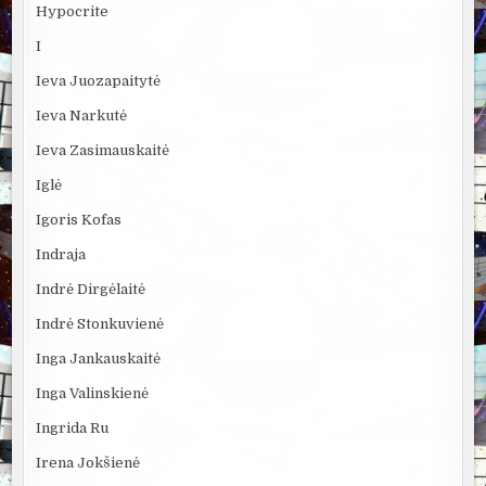
Hypocrite
I
Ieva Juozapaitytė
Ieva Narkutė
Ieva Zasimauskaitė
Iglė
Igoris Kofas
Indraja
Indrė Dirgėlaitė
Indrė Stonkuvienė
Inga Jankauskaitė
Inga Valinskienė
Ingrida Ru
Irena Jokšienė