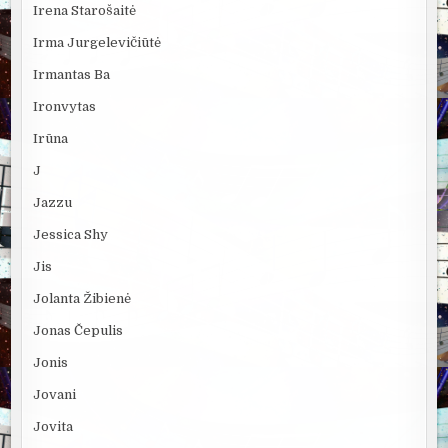
Irena Starošaitė
Irma Jurgelevičiūtė
Irmantas Ba
Ironvytas
Irūna
J
Jazzu
Jessica Shy
Jis
Jolanta Žibienė
Jonas Čepulis
Jonis
Jovani
Jovita