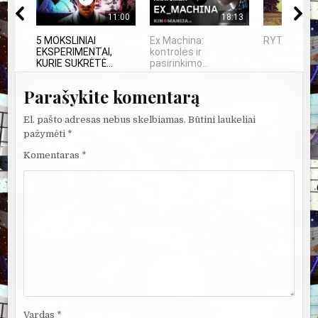
11:00
18:13
5 MOKSLINIAI
Ex Machina:
RYT IŠ RYTO
EKSPERIMENTAI,
kontrolės ir
KURIE SUKRĖTĖ...
pasirinkimo...
Parašykite komentarą
El. pašto adresas nebus skelbiamas.
Būtini laukeliai
pažymėti
*
Komentaras
*
Vardas
*