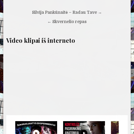
Navigacija
Silvija Pankūnaitė – Radau Tave →
tarp
← Skvernelio repas
įrašų
Video klipai iš interneto