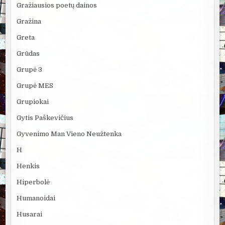
Gražiausios poetų dainos
Gražina
Greta
Grūdas
Grupė 3
Grupė MES
Grupiokai
Gytis Paškevičius
Gyvenimo Man Vieno Neužtenka
H
Henkis
Hiperbolė
Humanoidai
Husarai