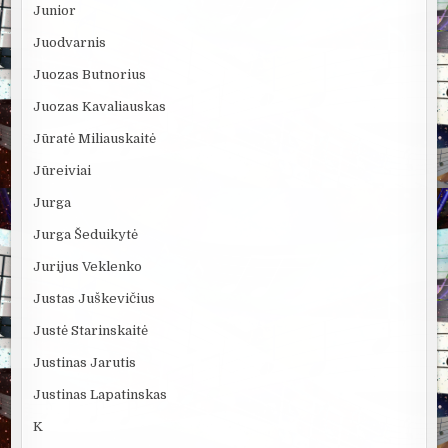
Junior
Juodvarnis
Juozas Butnorius
Juozas Kavaliauskas
Jūratė Miliauskaitė
Jūreiviai
Jurga
Jurga Šeduikytė
Jurijus Veklenko
Justas Juškevičius
Justė Starinskaitė
Justinas Jarutis
Justinas Lapatinskas
K