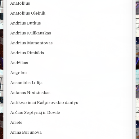
Anatolijus
Anatolijus Oleinik
Andrius Butkus
Andrius Kulikauskas
Andrius Mamontovas
Andrius Rimiškis
Andžikas
Angelou
Ansamblis Lelija
Antanas Nedzinskas
Antikvariniai Kašpirovskio dantys
Arčiau Septynių ir Dovilė
Arielė
Arina Borunova