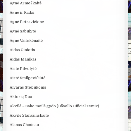
Agnė Armoškaitė
Agnė ir Radži
Agnė Petravičienė
Agnė Sabulytė
Agnė Vaitekėnaitė
Aidas Giniotis
Aidas Manikas
Aistė Pilvelytė
Aistė Smilgevičiūtė
Aivaras Stepukonis
Aktorių Duo
Akvilė – Sako meilė gydo (Bäsello Official remix)
Akvilė Staražinskaitė
Alanas Chošnau