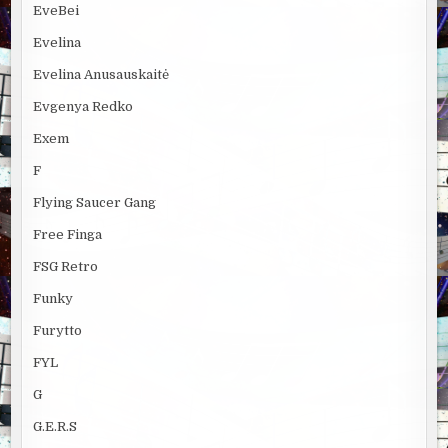
EveBei
Evelina
Evelina Anusauskaitė
Evgenya Redko
Exem
F
Flying Saucer Gang
Free Finga
FSG Retro
Funky
Furytto
FYL
G
G.E.R.S