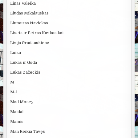
Linas Valeika
Liudas Mikalauskas
Liutauras Navickas
Liveta ir Petras Kazlauskai
Livija Gradauskienė
Luiza
Lukas ir Goda
Lukas Zažeckis
M
M-1
Mad Money
Maidal
Mamis
Man Reikia Tavęs