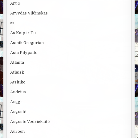
Art G
Arvydas Vilčinskas
as
Aš Kaip ir Tu
Asmik Gregorian
Asta Pilypaitė
Atlanta
Atleisk
Atsitiko
Audrius
Auggi
Augustė
Augustė Vedrickaitė
Auroch