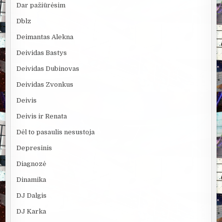
Dar pažiūrėsim
Dblz
Deimantas Alekna
Deividas Bastys
Deividas Dubinovas
Deividas Zvonkus
Deivis
Deivis ir Renata
Dėl to pasaulis nesustoja
Depresinis
Diagnozė
Dinamika
DJ Dalgis
DJ Karka