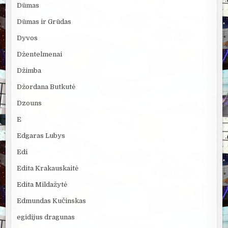
Dūmas
Dūmas ir Grūdas
Dyvos
Džentelmenai
Džimba
Džordana Butkutė
Dzouns
E
Edgaras Lubys
Edi
Edita Krakauskaitė
Edita Mildažytė
Edmundas Kučinskas
egidijus dragunas