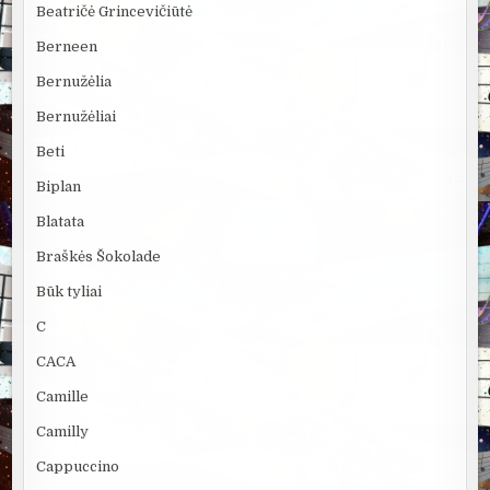
Beatričė Grincevičiūtė
Berneen
Bernužėlia
Bernužėliai
Beti
Biplan
Blatata
Braškės Šokolade
Būk tyliai
C
CACA
Camille
Camilly
Cappuccino