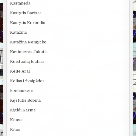
Kastaneda
Kastytis Barisas
Kastytis Kerbedis
Katažina
Katažina Nemycko
Kazimieras Jakutis
Keistuolių teatras
Keite Arai
Kelias į žvaigždes
kenhauzers
Kęstutis Bobina
Kigidi Karma
Kitava
Kitos