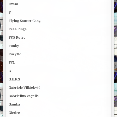
Exem
F
Flying Saucer Gang
Free Finga
FSG Retro
Funky
Furytto
FYL
G
G.E.R.S
Gabrielė Vilkickytė
Gabrielius Vagelis
Gamka
Giedrė