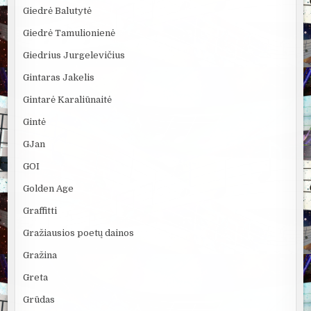
Giedrė Balutytė
Giedrė Tamulionienė
Giedrius Jurgelevičius
Gintaras Jakelis
Gintarė Karaliūnaitė
Gintė
GJan
GOI
Golden Age
Graffitti
Gražiausios poetų dainos
Gražina
Greta
Grūdas