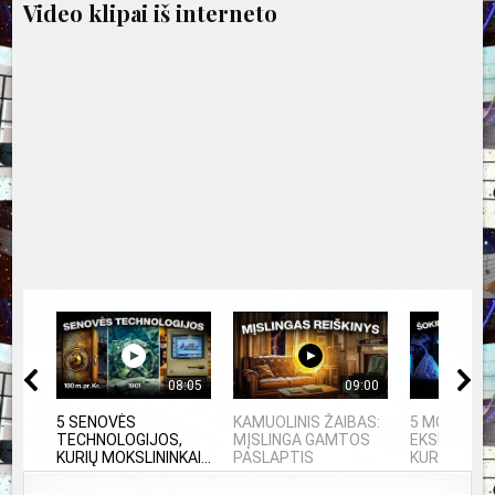
Video klipai iš interneto
08:05
09:00
5 SENOVĖS
KAMUOLINIS ŽAIBAS:
5 MOKSLINI
TECHNOLOGIJOS,
MĮSLINGA GAMTOS
EKSPERIMEN
KURIŲ MOKSLININKAI...
PASLAPTIS
KURIE SUKRĖ