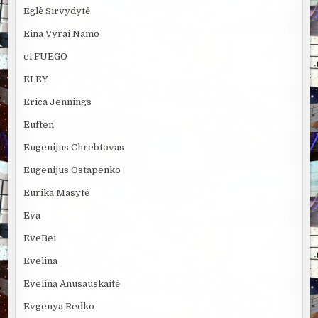
Eglė Sirvydytė
Eina Vyrai Namo
el FUEGO
ELEY
Erica Jennings
Euften
Eugenijus Chrebtovas
Eugenijus Ostapenko
Eurika Masytė
Eva
EveBei
Evelina
Evelina Anusauskaitė
Evgenya Redko