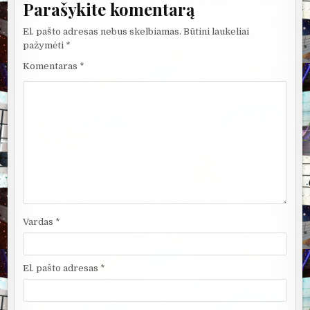
Parašykite komentarą
El. pašto adresas nebus skelbiamas.
Būtini laukeliai
pažymėti
*
Komentaras
*
Vardas
*
El. pašto adresas
*