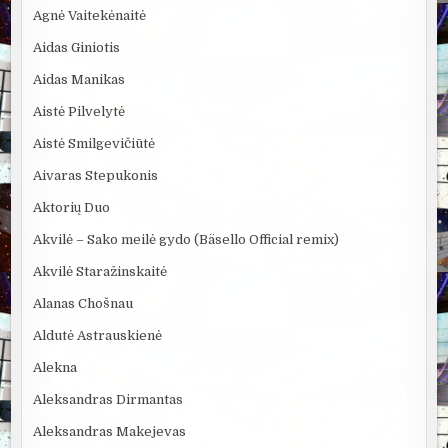
Agnė Vaitekėnaitė
Aidas Giniotis
Aidas Manikas
Aistė Pilvelytė
Aistė Smilgevičiūtė
Aivaras Stepukonis
Aktorių Duo
Akvilė – Sako meilė gydo (Bäsello Official remix)
Akvilė Staražinskaitė
Alanas Chošnau
Aldutė Astrauskienė
Alekna
Aleksandras Dirmantas
Aleksandras Makejevas