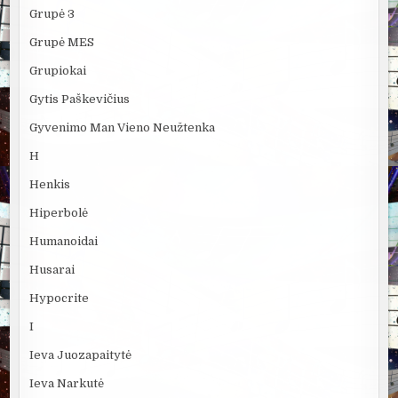
Grupė 3
Grupė MES
Grupiokai
Gytis Paškevičius
Gyvenimo Man Vieno Neužtenka
H
Henkis
Hiperbolė
Humanoidai
Husarai
Hypocrite
I
Ieva Juozapaitytė
Ieva Narkutė