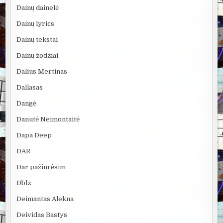
Dainų dainelė
Dainų lyrics
Dainų tekstai
Dainų žodžiai
Dalius Mertinas
Dallasas
Dangė
Danutė Neimontaitė
Dapa Deep
DAR
Dar pažiūrėsim
Dblz
Deimantas Alekna
Deividas Bastys