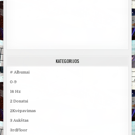
KATEGORIJOS
# Albumai
0-9
16 Hz
2 Donatai
2Kvėpavimas
3 Aukštas
3rdFloor