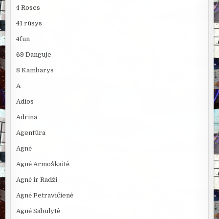
4 Roses
41 rūsys
4fun
69 Danguje
8 Kambarys
A
Adios
Adrina
Agentūra
Agnė
Agnė Armoškaitė
Agnė ir Radži
Agnė Petravičienė
Agnė Sabulytė