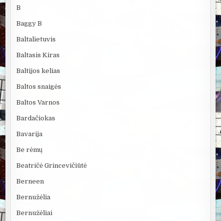
B
Baggy B
Baltalietuvis
Baltasis Kiras
Baltijos kelias
Baltos snaigės
Baltos Varnos
Bardačiokas
Bavarija
Be rėmų
Beatričė Grincevičiūtė
Berneen
Bernužėlia
Bernužėliai