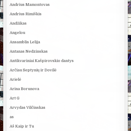
Andrius Mamontovas
Andrius Rimiškis
Andžikas
Angelou
Ansamblis Lelija
Antanas Nedzinskas
Antikvariniai Kašpirovskio dantys
Arčiau Septynių ir Dovilė
Arielė
Arina Borunova
Art G
Arvydas Vilčinskas
as
Aš Kaip ir Tu