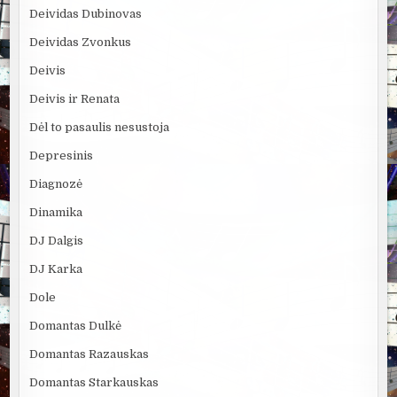
Deividas Dubinovas
Deividas Zvonkus
Deivis
Deivis ir Renata
Dėl to pasaulis nesustoja
Depresinis
Diagnozė
Dinamika
DJ Dalgis
DJ Karka
Dole
Domantas Dulkė
Domantas Razauskas
Domantas Starkauskas