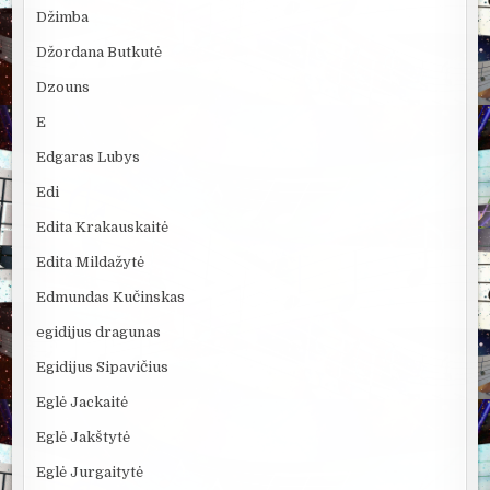
Džimba
Džordana Butkutė
Dzouns
E
Edgaras Lubys
Edi
Edita Krakauskaitė
Edita Mildažytė
Edmundas Kučinskas
egidijus dragunas
Egidijus Sipavičius
Eglė Jackaitė
Eglė Jakštytė
Eglė Jurgaitytė