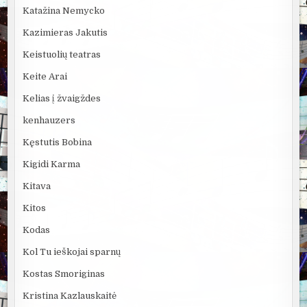
Katažina Nemycko
Kazimieras Jakutis
Keistuolių teatras
Keite Arai
Kelias į žvaigždes
kenhauzers
Kęstutis Bobina
Kigidi Karma
Kitava
Kitos
Kodas
Kol Tu ieškojai sparnų
Kostas Smoriginas
Kristina Kazlauskaitė