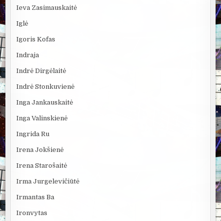
Ieva Zasimauskaitė
Iglė
Igoris Kofas
Indraja
Indrė Dirgėlaitė
Indrė Stonkuvienė
Inga Jankauskaitė
Inga Valinskienė
Ingrida Ru
Irena Jokšienė
Irena Starošaitė
Irma Jurgelevičiūtė
Irmantas Ba
Ironvytas