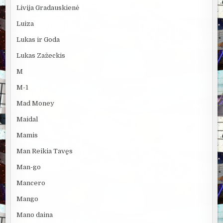
Livija Gradauskienė
Luiza
Lukas ir Goda
Lukas Zažeckis
M
M-1
Mad Money
Maidal
Mamis
Man Reikia Tavęs
Man-go
Mancero
Mango
Mano daina