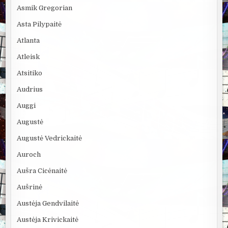
Asmik Gregorian
Asta Pilypaitė
Atlanta
Atleisk
Atsitiko
Audrius
Auggi
Augustė
Augustė Vedrickaitė
Auroch
Aušra Cicėnaitė
Aušrinė
Austėja Gendvilaitė
Austėja Krivickaitė