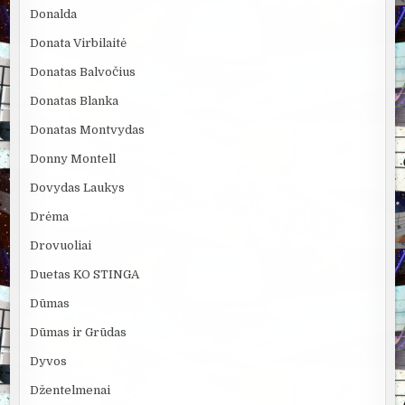
Donalda
Donata Virbilaitė
Donatas Balvočius
Donatas Blanka
Donatas Montvydas
Donny Montell
Dovydas Laukys
Drėma
Drovuoliai
Duetas KO STINGA
Dūmas
Dūmas ir Grūdas
Dyvos
Džentelmenai