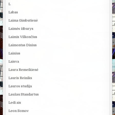
L
Labas
Laima Gimbutienė
Laimės žiburys
Laimis Vilkončius
Laimontas Dinius
Lainius
Laisva
Laura Remeikienė
Lauris Reiniks
Lauros studija
Laužau Standartus
Ledi ais
Leon Somov