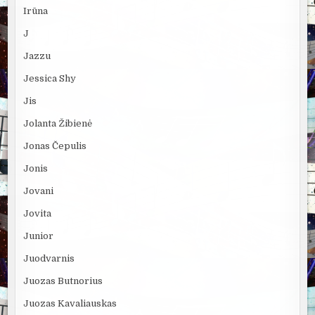
Irūna
J
Jazzu
Jessica Shy
Jis
Jolanta Žibienė
Jonas Čepulis
Jonis
Jovani
Jovita
Junior
Juodvarnis
Juozas Butnorius
Juozas Kavaliauskas