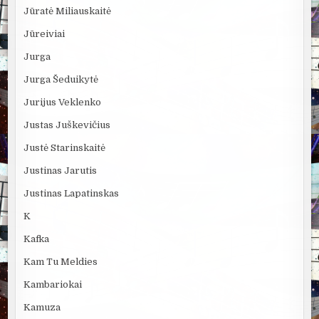
Jūratė Miliauskaitė
Jūreiviai
Jurga
Jurga Šeduikytė
Jurijus Veklenko
Justas Juškevičius
Justė Starinskaitė
Justinas Jarutis
Justinas Lapatinskas
K
Kafka
Kam Tu Meldies
Kambariokai
Kamuza