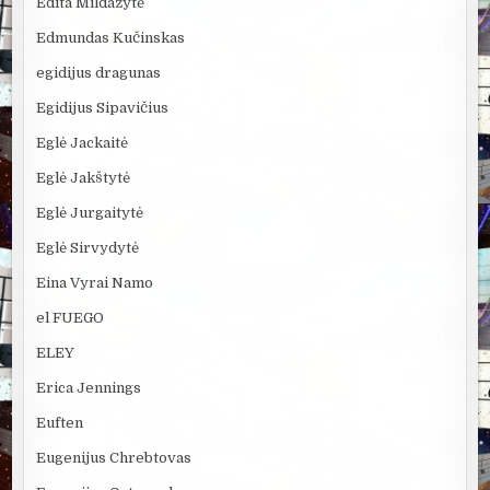
Edita Mildažytė
Edmundas Kučinskas
egidijus dragunas
Egidijus Sipavičius
Eglė Jackaitė
Eglė Jakštytė
Eglė Jurgaitytė
Eglė Sirvydytė
Eina Vyrai Namo
el FUEGO
ELEY
Erica Jennings
Euften
Eugenijus Chrebtovas