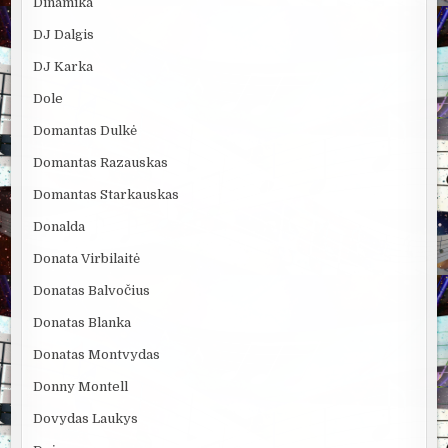
Dinamika
DJ Dalgis
DJ Karka
Dole
Domantas Dulkė
Domantas Razauskas
Domantas Starkauskas
Donalda
Donata Virbilaitė
Donatas Balvočius
Donatas Blanka
Donatas Montvydas
Donny Montell
Dovydas Laukys