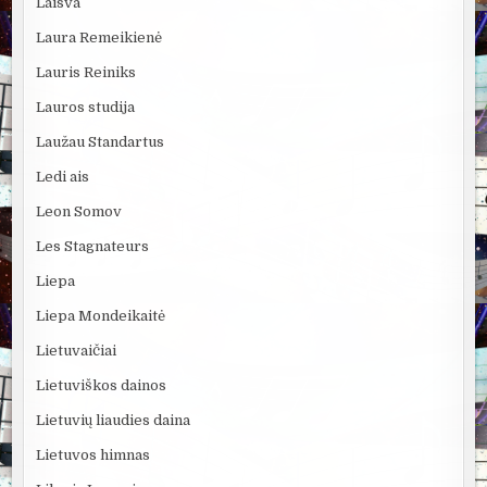
Laisva
Laura Remeikienė
Lauris Reiniks
Lauros studija
Laužau Standartus
Ledi ais
Leon Somov
Les Stagnateurs
Liepa
Liepa Mondeikaitė
Lietuvaičiai
Lietuviškos dainos
Lietuvių liaudies daina
Lietuvos himnas