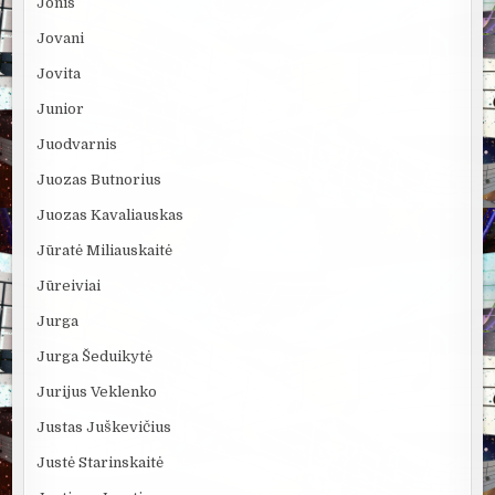
Jonis
Jovani
Jovita
Junior
Juodvarnis
Juozas Butnorius
Juozas Kavaliauskas
Jūratė Miliauskaitė
Jūreiviai
Jurga
Jurga Šeduikytė
Jurijus Veklenko
Justas Juškevičius
Justė Starinskaitė