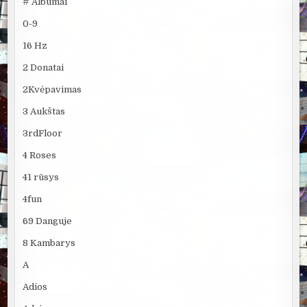
# Albumai
0-9
16 Hz
2 Donatai
2Kvėpavimas
3 Aukštas
3rdFloor
4 Roses
41 rūsys
4fun
69 Danguje
8 Kambarys
A
Adios