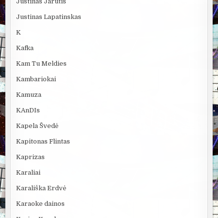
Justinas Jarutis
Justinas Lapatinskas
K
Kafka
Kam Tu Meldies
Kambariokai
Kamuza
KAnDIs
Kapela Švedė
Kapitonas Flintas
Kaprizas
Karaliai
Karališka Erdvė
Karaoke dainos