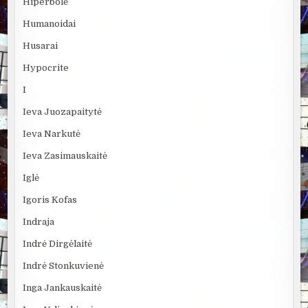
Hiperbolė
Humanoidai
Husarai
Hypocrite
I
Ieva Juozapaitytė
Ieva Narkutė
Ieva Zasimauskaitė
Iglė
Igoris Kofas
Indraja
Indrė Dirgėlaitė
Indrė Stonkuvienė
Inga Jankauskaitė