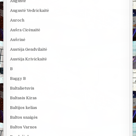
Augustė
Augustė Vedrickaitė
Auroch
Aušra Cicėnaitė
Aušrinė
Austėja Gendvilaitė
Austėja Krivickaitė
B
Baggy B
Baltalietuvis
Baltasis Kiras
Baltijos kelias
Baltos snaigės
Baltos Varnos