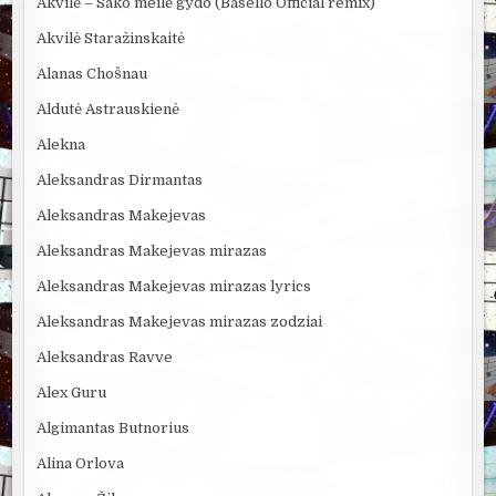
Akvilė – Sako meilė gydo (Bäsello Official remix)
Akvilė Staražinskaitė
Alanas Chošnau
Aldutė Astrauskienė
Alekna
Aleksandras Dirmantas
Aleksandras Makejevas
Aleksandras Makejevas mirazas
Aleksandras Makejevas mirazas lyrics
Aleksandras Makejevas mirazas zodziai
Aleksandras Ravve
Alex Guru
Algimantas Butnorius
Alina Orlova