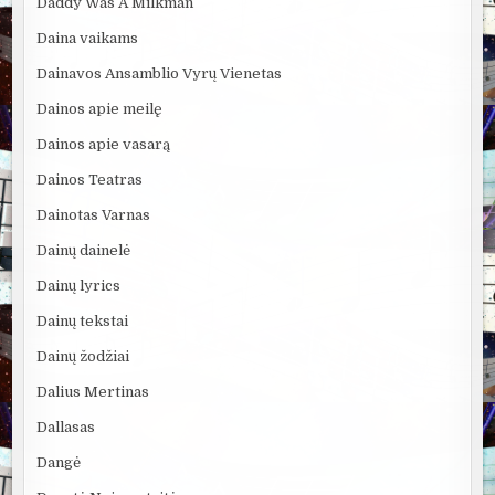
Daddy Was A Milkman
Daina vaikams
Dainavos Ansamblio Vyrų Vienetas
Dainos apie meilę
Dainos apie vasarą
Dainos Teatras
Dainotas Varnas
Dainų dainelė
Dainų lyrics
Dainų tekstai
Dainų žodžiai
Dalius Mertinas
Dallasas
Dangė