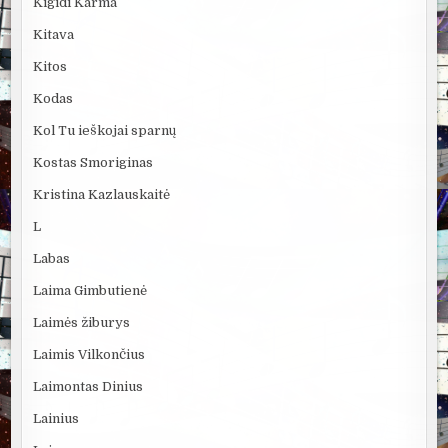
Kigidi Karma
Kitava
Kitos
Kodas
Kol Tu ieškojai sparnų
Kostas Smoriginas
Kristina Kazlauskaitė
L
Labas
Laima Gimbutienė
Laimės žiburys
Laimis Vilkončius
Laimontas Dinius
Lainius