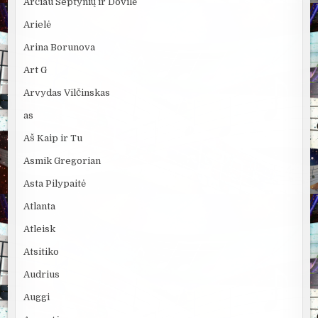
Arčiau Septynių ir Dovilė
Arielė
Arina Borunova
Art G
Arvydas Vilčinskas
as
Aš Kaip ir Tu
Asmik Gregorian
Asta Pilypaitė
Atlanta
Atleisk
Atsitiko
Audrius
Auggi