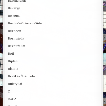
Bardačiokas
Bavarija
Be rėmų
Beatričė Grincevičiūtė
Berneen
Bernužėlia
Bernužėliai
Beti
Biplan
Blatata
Braškės Šokolade
Būk tyliai
C
CACA