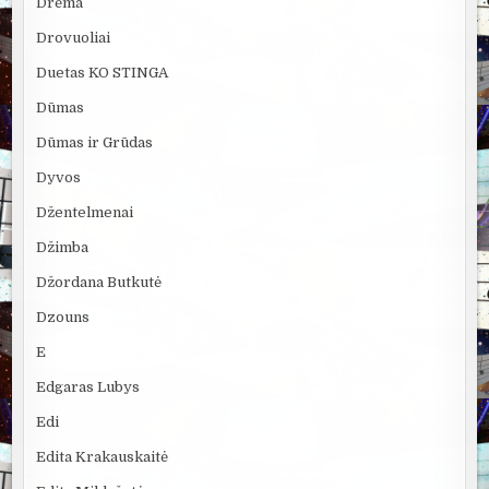
Drėma
Drovuoliai
Duetas KO STINGA
Dūmas
Dūmas ir Grūdas
Dyvos
Džentelmenai
Džimba
Džordana Butkutė
Dzouns
E
Edgaras Lubys
Edi
Edita Krakauskaitė