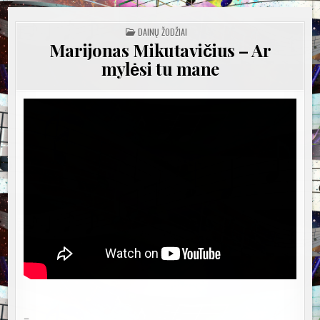
POSTED
DAINŲ ŽODŽIAI
IN
Marijonas Mikutavičius – Ar
mylėsi tu mane
–