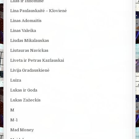
Lilas ir Innomine
Lina Paulauskaitė – Klovienė
Linas Adomaitis
Linas Valeika
Liudas Mikalauskas
Liutauras Navickas
Liveta ir Petras Kazlauskai
Livija Gradauskienė
Luiza
Lukas ir Goda
Lukas Zažeckis
M
M-1
Mad Money