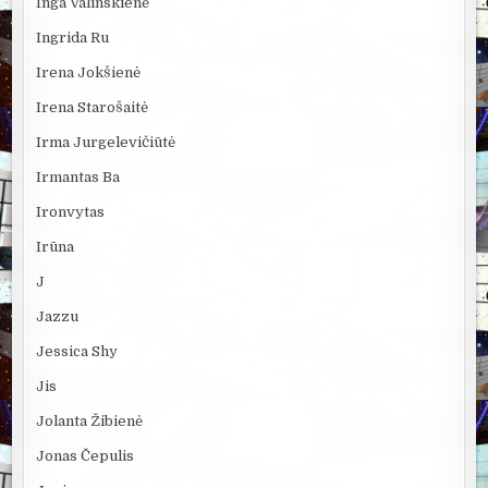
Inga Valinskienė
Ingrida Ru
Irena Jokšienė
Irena Starošaitė
Irma Jurgelevičiūtė
Irmantas Ba
Ironvytas
Irūna
J
Jazzu
Jessica Shy
Jis
Jolanta Žibienė
Jonas Čepulis