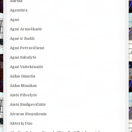
Adrina
Agentūra
Agnė
Agnė Armoškaitė
Agnė ir Radži
Agnė Petravičienė
Agnė Sabulytė
Agnė Vaitekėnaitė
Aidas Giniotis
Aidas Manikas
Aistė Pilvelytė
Aistė Smilgevičiūtė
Aivaras Stepukonis
Aktorių Duo