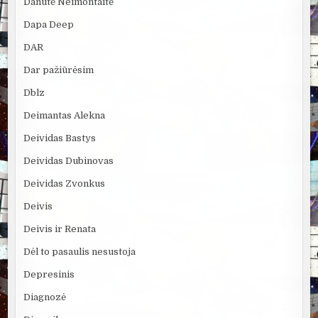
Danutė Neimontaitė
Dapa Deep
DAR
Dar pažiūrėsim
Dblz
Deimantas Alekna
Deividas Bastys
Deividas Dubinovas
Deividas Zvonkus
Deivis
Deivis ir Renata
Dėl to pasaulis nesustoja
Depresinis
Diagnozė