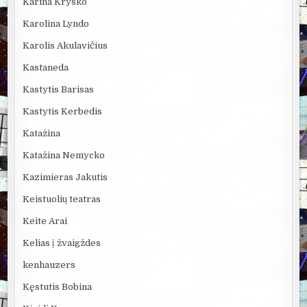
Karina Krysko
Karolina Lyndo
Karolis Akulavičius
Kastaneda
Kastytis Barisas
Kastytis Kerbedis
Katažina
Katažina Nemycko
Kazimieras Jakutis
Keistuolių teatras
Keite Arai
Kelias į žvaigždes
kenhauzers
Kęstutis Bobina