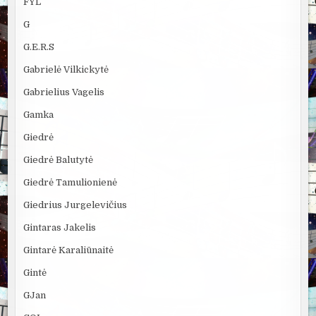
FYL
G
G.E.R.S
Gabrielė Vilkickytė
Gabrielius Vagelis
Gamka
Giedrė
Giedrė Balutytė
Giedrė Tamulionienė
Giedrius Jurgelevičius
Gintaras Jakelis
Gintarė Karaliūnaitė
Gintė
GJan