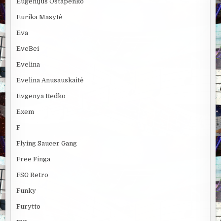
Eugenijus Ostapenko
Eurika Masytė
Eva
EveBei
Evelina
Evelina Anusauskaitė
Evgenya Redko
Exem
F
Flying Saucer Gang
Free Finga
FSG Retro
Funky
Furytto