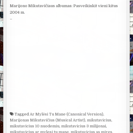
Marijono Mikutavičiaus albumas: Pasveikinkit vieni kitus
2004 m.
–
Tagged
Ar Mylėsi Tu Mane (Canonical Version)
,
Marijonas Mikutavičius (Musical Artist)
,
mikutavicius
,
mikutavicius 10 nuodemiu
,
mikutavicius 3 milijonai
,
mikutavicius ar mylesi tu mane
,
mikutavicius as mires
,