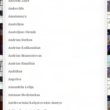
Aloyzas Žilys
Amberlife
Amniamnyz
Anatolijus
Anatolijus Oleinik
Andrius Butkus
Andrius Kulikauskas
Andrius Mamontovas
Andrius Rimiškis
Andžikas
Angelou
Ansamblis Lelija
Antanas Nedzinskas
Antikvariniai Kašpirovskio dantys