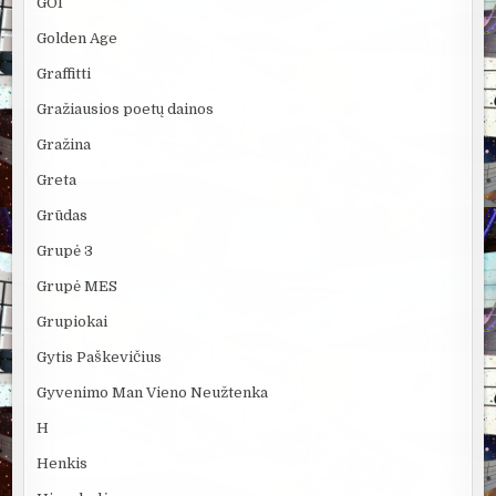
GOI
Golden Age
Graffitti
Gražiausios poetų dainos
Gražina
Greta
Grūdas
Grupė 3
Grupė MES
Grupiokai
Gytis Paškevičius
Gyvenimo Man Vieno Neužtenka
H
Henkis