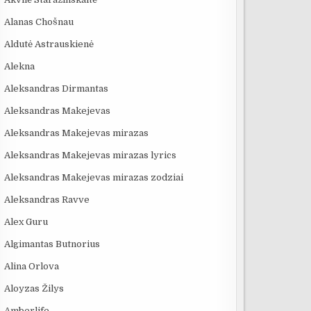
Alanas Chošnau
Aldutė Astrauskienė
Alekna
Aleksandras Dirmantas
Aleksandras Makejevas
Aleksandras Makejevas mirazas
Aleksandras Makejevas mirazas lyrics
Aleksandras Makejevas mirazas zodziai
Aleksandras Ravve
Alex Guru
Algimantas Butnorius
Alina Orlova
Aloyzas Žilys
Amberlife