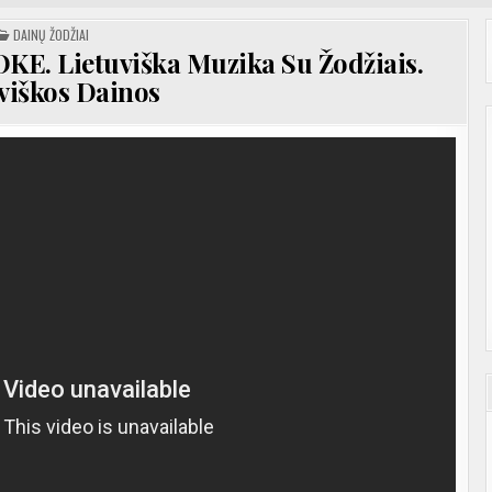
POSTED
DAINŲ ŽODŽIAI
IN
KE. Lietuviška Muzika Su Žodžiais.
viškos Dainos