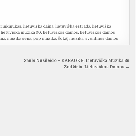
 rinkinukas
,
lietuviska daina
,
lietuviška estrada
,
lietuviška
,
lietuviska muzika 90
,
lietuviskos dainos
,
lietuviskos dainos
mix
,
muzika sena
,
pop muzika
,
šokių muzika
,
sventines dainos
Saulė Nusileido – KARAOKE. Lietuviška Muzika Su
Žodžiais. Lietuviškos Dainos →