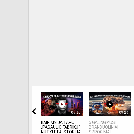
06:20
09:20
KAIP KINIJA TAPO
5 GALINGIAUSI
„PASAULIO FABRIKU“:
BRANDUOLINIAI
NUTYLĖTA ISTORIJA
SPROGIMAI...