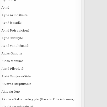
Agnė
Agnė Armoškaitė
Agnė ir Radži
Agnė Petravičienė
Agnė Sabulytė
Agnė Vaitekėnaitė
Aidas Giniotis
Aidas Manikas
Aistė Pilvelytė
Aistė Smilgevičiūtė
Aivaras Stepukonis
:11
03:08
17:50
Aktorių Duo
S“:
69 Danguje - Sode
Se7en – kai tamsa
KĄ SLEPIA B
Akvilė – Sako meilė gydo (Bäsello Official remix)
LIS
Lakštutė Maža
tampa meno kūriniu
JŪRA? 5
.
NUGRIMZDUSI
Akvilė Staražinskaitė