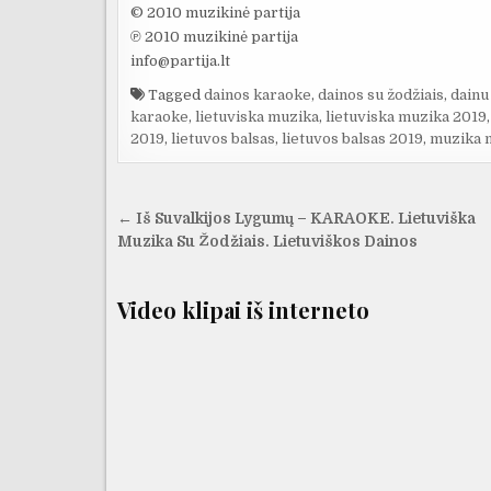
© 2010 muzikinė partija
℗ 2010 muzikinė partija
info@partija.lt
Tagged
dainos karaoke
,
dainos su žodžiais
,
dainu
karaoke
,
lietuviska muzika
,
lietuviska muzika 2019
2019
,
lietuvos balsas
,
lietuvos balsas 2019
,
muzika 
Navigacija
← Iš Suvalkijos Lygumų – KARAOKE. Lietuviška
tarp
Muzika Su Žodžiais. Lietuviškos Dainos
įrašų
Video klipai iš interneto