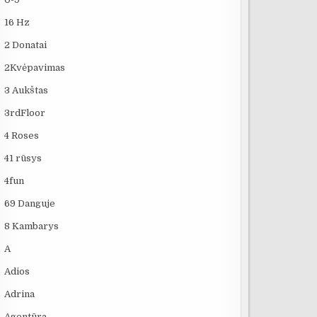
16 Hz
2 Donatai
2Kvėpavimas
3 Aukštas
3rdFloor
4 Roses
41 rūsys
4fun
69 Danguje
8 Kambarys
A
Adios
Adrina
Agentūra