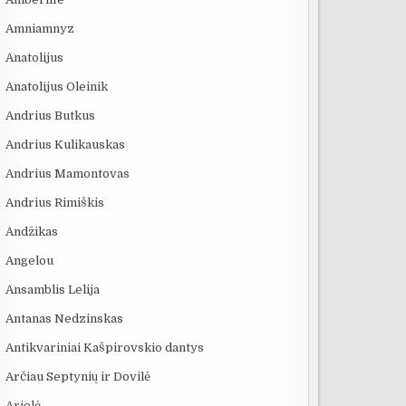
Amniamnyz
Anatolijus
Anatolijus Oleinik
Andrius Butkus
Andrius Kulikauskas
Andrius Mamontovas
Andrius Rimiškis
Andžikas
Angelou
Ansamblis Lelija
Antanas Nedzinskas
Antikvariniai Kašpirovskio dantys
Arčiau Septynių ir Dovilė
Arielė