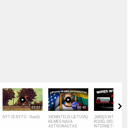
03:02
08:40
08
RYT IŠ RYTO - Radži
VIENINTELIS LIETUVIŲ
„MIRĘS INTERNETA
KILMĖS NASA
KODĖL DIDŽIOJI DA
ASTRONAUTAS
INTERNETO NĖRA..