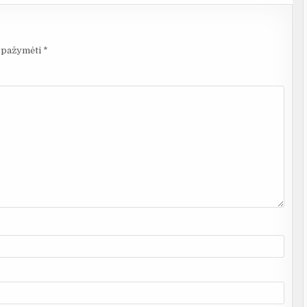
i pažymėti
*