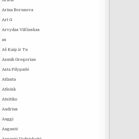
Arina Borunova
Art G
Arvydas Vilčinskas
as
Aš Kaip ir Tu
Asmik Gregorian
Asta Pilypaitė
Atlanta
Atleisk
Atsitiko
Audrius
Auggi
Augustė
Augustė Vedrickaitė