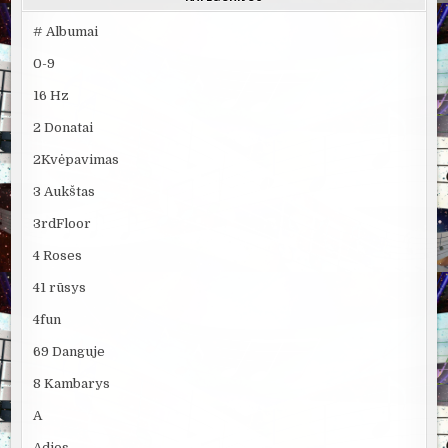
# Albumai
0-9
16 Hz
2 Donatai
2Kvėpavimas
3 Aukštas
3rdFloor
4 Roses
41 rūsys
4fun
69 Danguje
8 Kambarys
A
Adios