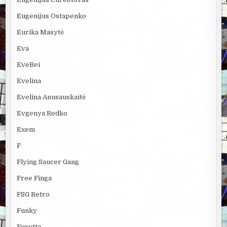
Eugenijus Ostapenko
Eurika Masytė
Eva
EveBei
Evelina
Evelina Anusauskaitė
Evgenya Redko
Exem
F
Flying Saucer Gang
Free Finga
FSG Retro
Funky
Furytto