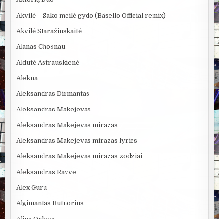
Akvilė – Sako meilė gydo (Bäsello Official remix)
Akvilė Staražinskaitė
Alanas Chošnau
Aldutė Astrauskienė
Alekna
Aleksandras Dirmantas
Aleksandras Makejevas
Aleksandras Makejevas mirazas
Aleksandras Makejevas mirazas lyrics
Aleksandras Makejevas mirazas zodziai
Aleksandras Ravve
Alex Guru
Algimantas Butnorius
Alina Orlova