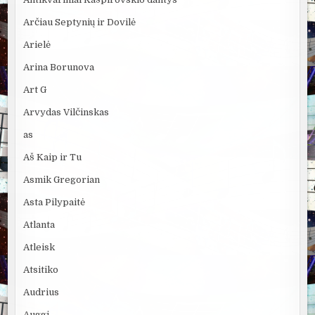
Arčiau Septynių ir Dovilė
Arielė
Arina Borunova
Art G
Arvydas Vilčinskas
as
Aš Kaip ir Tu
Asmik Gregorian
Asta Pilypaitė
Atlanta
Atleisk
Atsitiko
Audrius
Auggi