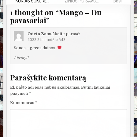
KURIAS SUKŪRĖ...
ŽINIOS PO SAVO...
pasirinkimo.
1 thought on “
Mango – Du
pavasariai
”
Odeta Zamuškaite
parašė:
2022 2 balandžio 5:13
Senos – geros dainos.
Atsakyti
Parašykite komentarą
El. pašto adresas nebus skelbiamas.
Būtini laukeliai
pažymėti
*
Komentaras
*