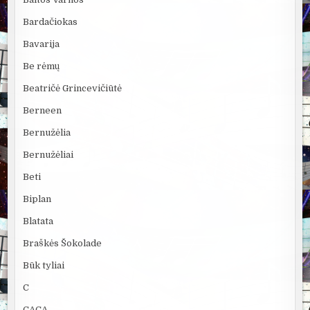
Bardačiokas
Bavarija
Be rėmų
Beatričė Grincevičiūtė
Berneen
Bernužėlia
Bernužėliai
Beti
Biplan
Blatata
Braškės Šokolade
Būk tyliai
C
CACA