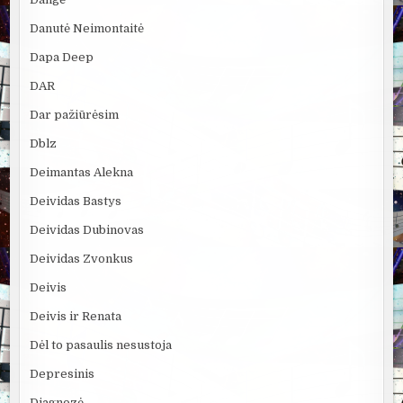
Danutė Neimontaitė
Dapa Deep
DAR
Dar pažiūrėsim
Dblz
Deimantas Alekna
Deividas Bastys
Deividas Dubinovas
Deividas Zvonkus
Deivis
Deivis ir Renata
Dėl to pasaulis nesustoja
Depresinis
Diagnozė