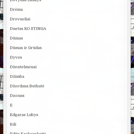
Drėma
Drovuoliai
Duetas KO STINGA
Dūmas
Dūmas ir Grūdas
Dyvos
Džentelmenai
Džimba
Džordana Butkutė
Dzouns
E
Edgaras Lubys
Edi
Edita Krakauskaitė