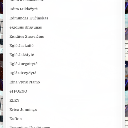
Edita Mildažytė
Edmundas Kučinskas
egidijus dragunas
Egidijus Sipavičius
Eglė Jackaitė
Eglė Jakštytė
Eglė Jurgaitytė
Eglė Sirvydytė
Eina Vyrai Namo
el FUEGO
ELEY
Erica Jennings
Euften
Eugenijus Chrebtovas