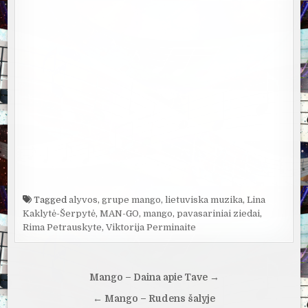
Tagged
alyvos
,
grupe mango
,
lietuviska muzika
,
Lina
Kaklytė-Šerpytė
,
MAN-GO
,
mango
,
pavasariniai ziedai
,
Rima Petrauskyte
,
Viktorija Perminaite
Navigacija
Mango – Daina apie Tave →
tarp
← Mango – Rudens šalyje