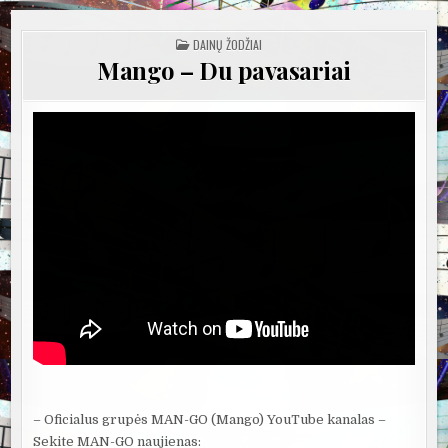
POSTED
DAINŲ ŽODŽIAI
IN
Mango – Du pavasariai
– Oficialus grupės MAN-GO (Mango) YouTube kanalas –
Sekite MAN-GO naujienas: