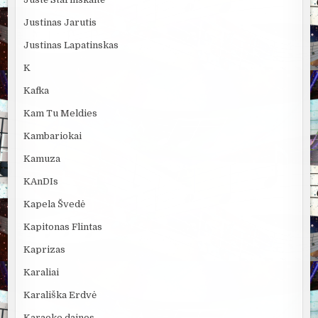
Justinas Jarutis
Justinas Lapatinskas
K
Kafka
Kam Tu Meldies
Kambariokai
Kamuza
KAnDIs
Kapela Švedė
Kapitonas Flintas
Kaprizas
Karaliai
Karališka Erdvė
Karaoke dainos