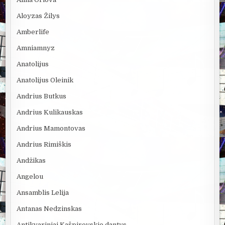
Aloyzas Žilys
Amberlife
Amniamnyz
Anatolijus
Anatolijus Oleinik
Andrius Butkus
Andrius Kulikauskas
Andrius Mamontovas
Andrius Rimiškis
Andžikas
Angelou
Ansamblis Lelija
Antanas Nedzinskas
Antikvariniai Kašpirovskio dantys