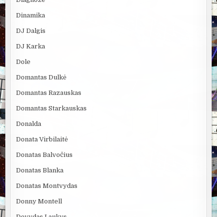
Dinamika
DJ Dalgis
DJ Karka
Dole
Domantas Dulkė
Domantas Razauskas
Domantas Starkauskas
Donalda
Donata Virbilaitė
Donatas Balvočius
Donatas Blanka
Donatas Montvydas
Donny Montell
Dovydas Laukys