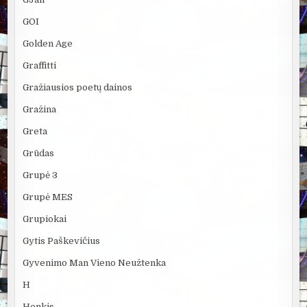
GOI
Golden Age
Graffitti
Gražiausios poetų dainos
Gražina
Greta
Grūdas
Grupė 3
Grupė MES
Grupiokai
Gytis Paškevičius
Gyvenimo Man Vieno Neužtenka
H
Henkis