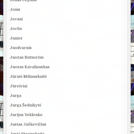
Jonis
Jovani
Jovita
Junior
Juodvarnis
Juozas Butnorius
Juozas Kavaliauskas
Jūratė Miliauskaitė
Jūreiviai
Jurga
Jurga Šeduikytė
Jurijus Veklenko
Justas Juškevičius
Justė Starinskaitė