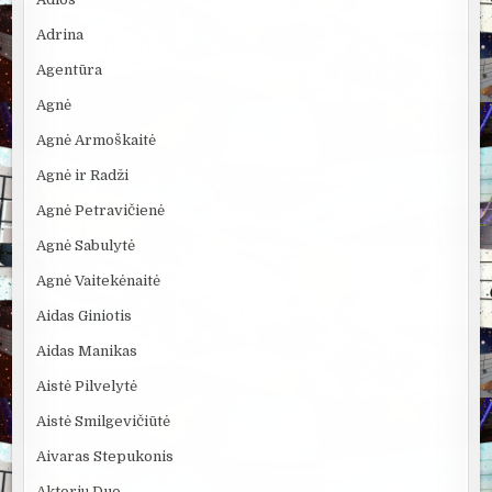
Adrina
Agentūra
Agnė
Agnė Armoškaitė
Agnė ir Radži
Agnė Petravičienė
Agnė Sabulytė
Agnė Vaitekėnaitė
Aidas Giniotis
Aidas Manikas
Aistė Pilvelytė
Aistė Smilgevičiūtė
Aivaras Stepukonis
Aktorių Duo