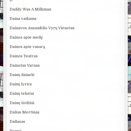
Daddy Was A Milkman
Daina vaikams
Dainavos Ansamblio Vyrų Vienetas
Dainos apie meilę
Dainos apie vasarą
Dainos Teatras
Dainotas Varnas
Dainų dainelė
Dainų lyrics
Dainų tekstai
Dainų žodžiai
Dalius Mertinas
Dallasas
Dangė