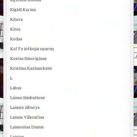
Kigidi Karma
Kitava
Kitos
Kodas
Kol Tu ieškojai sparnų
Kostas Smoriginas
Kristina Kazlauskaitė
L
Labas
Laima Gimbutienė
Laimės žiburys
Laimis Vilkončius
Laimontas Dinius
Lainius