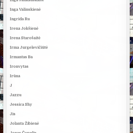
Inga Valinskienė
Ingrida Ru
Irena Jokšienė
Irena Starošaitė
Irma Jurgelevičiūtė
Irmantas Ba
Ironvytas
Irūna
J
Jazzu
Jessica Shy
Jis
Jolanta Žibienė
Jonas Čepulis