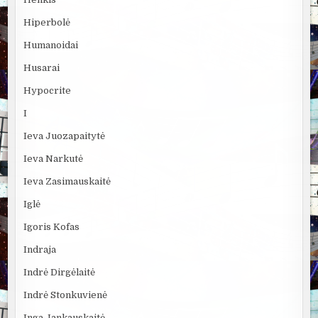
Hiperbolė
Humanoidai
Husarai
Hypocrite
I
Ieva Juozapaitytė
Ieva Narkutė
Ieva Zasimauskaitė
Iglė
Igoris Kofas
Indraja
Indrė Dirgėlaitė
Indrė Stonkuvienė
Inga Jankauskaitė