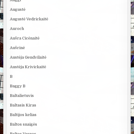
Augustė
Augustė Vedrickaitė
Auroch
Aušra Cicėnaitė
Aušrinė
Austėja Gendvilaitė
Austėja Krivickaitė
B
Baggy B
Baltalietuvis
Baltasis Kiras
Baltijos kelias
Baltos snaigės
Baltos Varnos