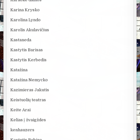
Karina Krysko
Karolina Lyndo
Karolis Akulavičius
Kastaneda
Kastytis Barisas
Kastytis Kerbedis
Katažina
Katažina Nemycko
Kazimieras Jakutis
Keistuolių teatras
Keite Arai
Kelias į žvaigždes
kenhauzers
Kęstutis Bobina