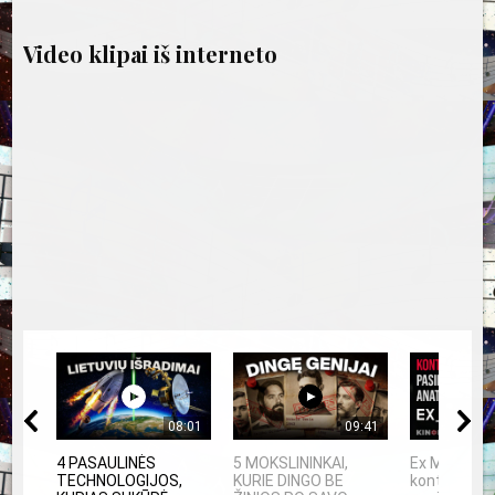
įrašų
Video klipai iš interneto
08:01
09:41
4 PASAULINĖS
5 MOKSLININKAI,
Ex Machina:
TECHNOLOGIJOS,
KURIE DINGO BE
kontrolės ir