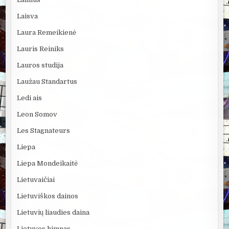
Laisva
Laura Remeikienė
Lauris Reiniks
Lauros studija
Laužau Standartus
Ledi ais
Leon Somov
Les Stagnateurs
Liepa
Liepa Mondeikaitė
Lietuvaičiai
Lietuviškos dainos
Lietuvių liaudies daina
Lietuvos himnas