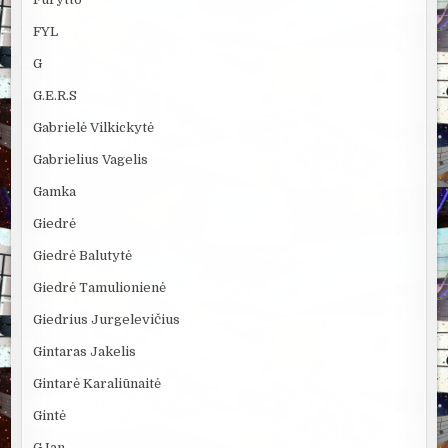
FYL
G
G.E.R.S
Gabrielė Vilkickytė
Gabrielius Vagelis
Gamka
Giedrė
Giedrė Balutytė
Giedrė Tamulionienė
Giedrius Jurgelevičius
Gintaras Jakelis
Gintarė Karaliūnaitė
Gintė
GJan