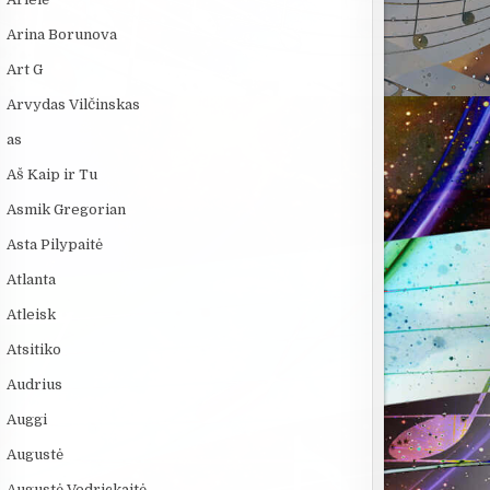
Arina Borunova
Art G
Arvydas Vilčinskas
as
Aš Kaip ir Tu
Asmik Gregorian
Asta Pilypaitė
Atlanta
Atleisk
Atsitiko
Audrius
Auggi
Augustė
Augustė Vedrickaitė