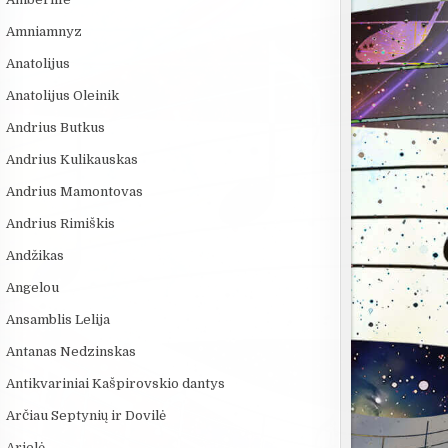
Amniamnyz
Anatolijus
Anatolijus Oleinik
Andrius Butkus
Andrius Kulikauskas
Andrius Mamontovas
Andrius Rimiškis
Andžikas
Angelou
Ansamblis Lelija
Antanas Nedzinskas
Antikvariniai Kašpirovskio dantys
Arčiau Septynių ir Dovilė
Arielė