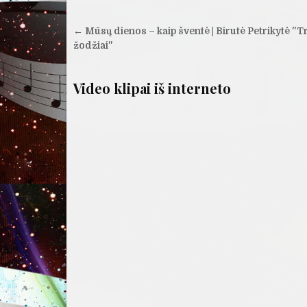
Navigacija
← Mūsų dienos – kaip šventė | Birutė Petrikytė "T
tarp
žodžiai"
įrašų
Video klipai iš interneto