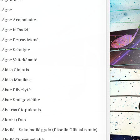
Agnė
Agnė Armoškaitė
Agnė ir Radži
Agnė Petravičienė
Agnė Sabulytė
Agnė Vaitekėnaitė
:00
17:50
08:03
Aidas Giniotis
S:
Se7en – kai tamsa
ROSVELO ATEIVIO
Andrius Mam
Aidas Manikas
S
tampa meno kūriniu
ISTORIJA: KAS
feat. Atlanta 
NUTIKO...
Kregždutės
Aistė Pilvelytė
Aistė Smilgevičiūtė
Aivaras Stepukonis
Aktorių Duo
Akvilė – Sako meilė gydo (Bäsello Official remix)
Akvilė Staražinskaitė