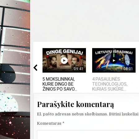
09:41
08:01
5 MOKSLININKAI,
4 PASAULINĖS
KURIE DINGO BE
TECHNOLOGIJOS,
ŽINIOS PO SAVO...
KURIAS SUKŪRĖ...
Parašykite komentarą
El. pašto adresas nebus skelbiamas.
Būtini laukelia
Komentaras
*