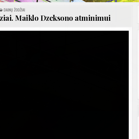
POSTED
DAINŲ ŽODŽIAI
IN
ziai. Maiklo Dzeksono atminimui