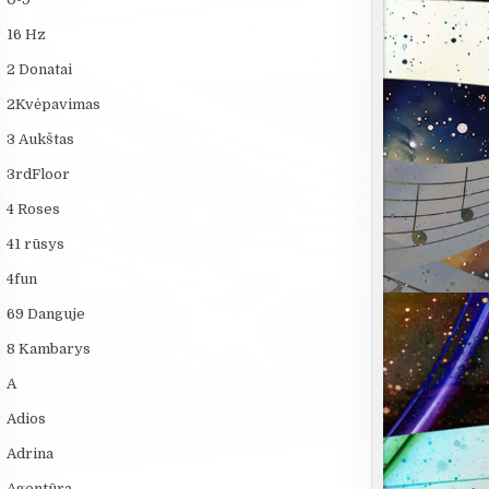
16 Hz
2 Donatai
2Kvėpavimas
3 Aukštas
3rdFloor
4 Roses
41 rūsys
4fun
69 Danguje
8 Kambarys
A
Adios
Adrina
Agentūra