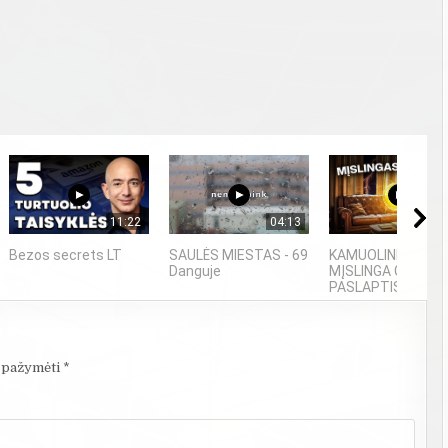
11:22
04:13
09
Bezos secrets LT
SAULĖS MIESTAS - 69
KAMUOLINIS ŽAIBA
Danguje
MĮSLINGA GAMTO
PASLAPTIS
i pažymėti
*