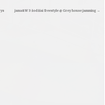
rys
jama&W 3 žodžiai freestyle @ Grey house jamming →