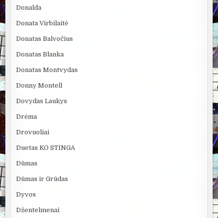
Donalda
Donata Virbilaitė
Donatas Balvočius
Donatas Blanka
Donatas Montvydas
Donny Montell
Dovydas Laukys
Drėma
Drovuoliai
Duetas KO STINGA
Dūmas
Dūmas ir Grūdas
Dyvos
Džentelmenai