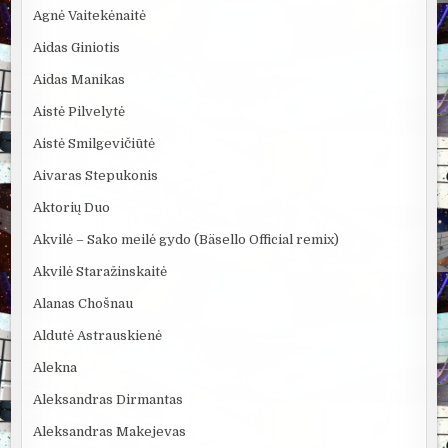
Agnė Vaitekėnaitė
Aidas Giniotis
Aidas Manikas
Aistė Pilvelytė
Aistė Smilgevičiūtė
Aivaras Stepukonis
Aktorių Duo
Akvilė – Sako meilė gydo (Bäsello Official remix)
Akvilė Staražinskaitė
Alanas Chošnau
Aldutė Astrauskienė
Alekna
Aleksandras Dirmantas
Aleksandras Makejevas