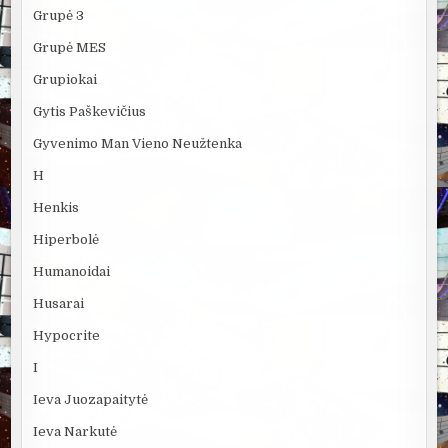
Grupė 3
Grupė MES
Grupiokai
Gytis Paškevičius
Gyvenimo Man Vieno Neužtenka
H
Henkis
Hiperbolė
Humanoidai
Husarai
Hypocrite
I
Ieva Juozapaitytė
Ieva Narkutė