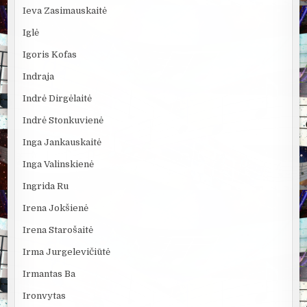
Ieva Zasimauskaitė
Iglė
Igoris Kofas
Indraja
Indrė Dirgėlaitė
Indrė Stonkuvienė
Inga Jankauskaitė
Inga Valinskienė
Ingrida Ru
Irena Jokšienė
Irena Starošaitė
Irma Jurgelevičiūtė
Irmantas Ba
Ironvytas