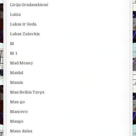
Livija Gradauskienė
Luiza
Lukas ir Goda
Lukas Zažeckis
M
M-1
Mad Money
Maidal
Mamis
Man Reikia Tavęs
Man-go
Mancero
Mango
Mano daina