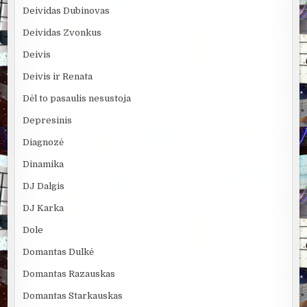
Deividas Dubinovas
Deividas Zvonkus
Deivis
Deivis ir Renata
Dėl to pasaulis nesustoja
Depresinis
Diagnozė
Dinamika
DJ Dalgis
DJ Karka
Dole
Domantas Dulkė
Domantas Razauskas
Domantas Starkauskas