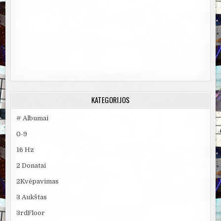
KATEGORIJOS
# Albumai
0-9
16 Hz
2 Donatai
2Kvėpavimas
3 Aukštas
3rdFloor