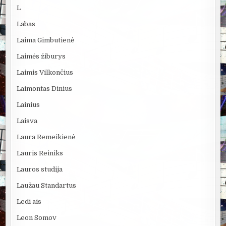
L
Labas
Laima Gimbutienė
Laimės žiburys
Laimis Vilkončius
Laimontas Dinius
Lainius
Laisva
Laura Remeikienė
Lauris Reiniks
Lauros studija
Laužau Standartus
Ledi ais
Leon Somov