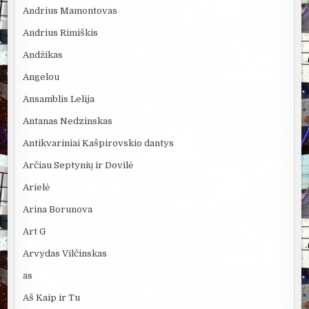
Andrius Mamontovas
Andrius Rimiškis
Andžikas
Angelou
Ansamblis Lelija
Antanas Nedzinskas
Antikvariniai Kašpirovskio dantys
Arčiau Septynių ir Dovilė
Arielė
Arina Borunova
Art G
Arvydas Vilčinskas
as
Aš Kaip ir Tu