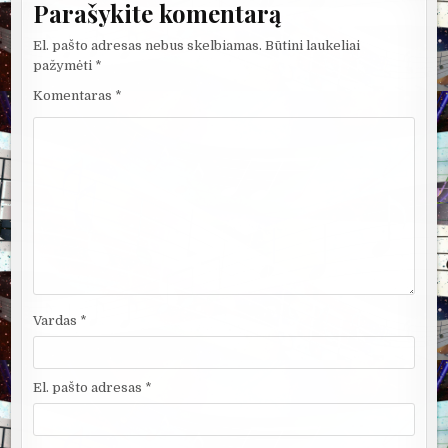
Parašykite komentarą
El. pašto adresas nebus skelbiamas.
Būtini laukeliai
pažymėti
*
Komentaras
*
Vardas
*
El. pašto adresas
*