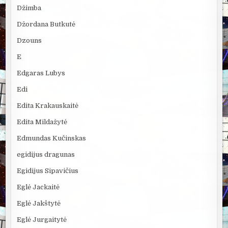
Džimba
Džordana Butkutė
Dzouns
E
Edgaras Lubys
Edi
Edita Krakauskaitė
Edita Mildažytė
Edmundas Kučinskas
egidijus dragunas
Egidijus Sipavičius
Eglė Jackaitė
Eglė Jakštytė
Eglė Jurgaitytė