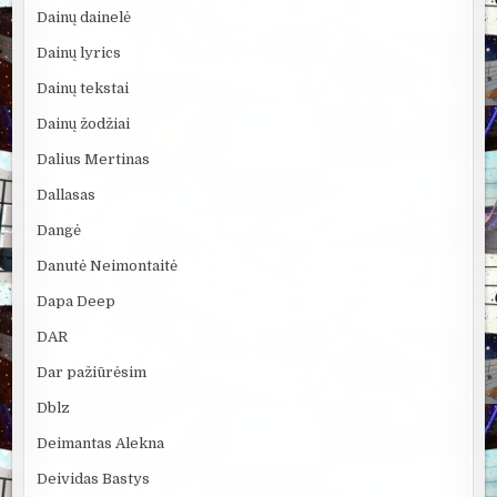
Dainų dainelė
Dainų lyrics
Dainų tekstai
Dainų žodžiai
Dalius Mertinas
Dallasas
Dangė
Danutė Neimontaitė
Dapa Deep
DAR
Dar pažiūrėsim
Dblz
Deimantas Alekna
Deividas Bastys