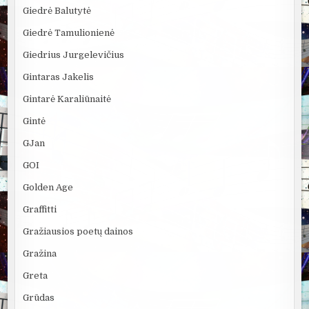
Giedrė Balutytė
Giedrė Tamulionienė
Giedrius Jurgelevičius
Gintaras Jakelis
Gintarė Karaliūnaitė
Gintė
GJan
GOI
Golden Age
Graffitti
Gražiausios poetų dainos
Gražina
Greta
Grūdas