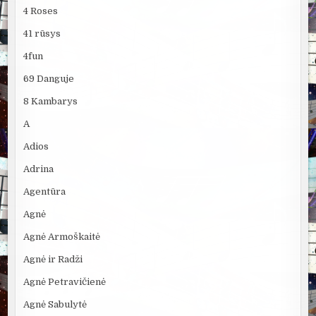
4 Roses
41 rūsys
4fun
69 Danguje
8 Kambarys
A
Adios
Adrina
Agentūra
Agnė
Agnė Armoškaitė
Agnė ir Radži
Agnė Petravičienė
Agnė Sabulytė