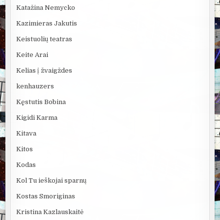
Katažina Nemycko
Kazimieras Jakutis
Keistuolių teatras
Keite Arai
Kelias į žvaigždes
kenhauzers
Kęstutis Bobina
Kigidi Karma
Kitava
Kitos
Kodas
Kol Tu ieškojai sparnų
Kostas Smoriginas
Kristina Kazlauskaitė