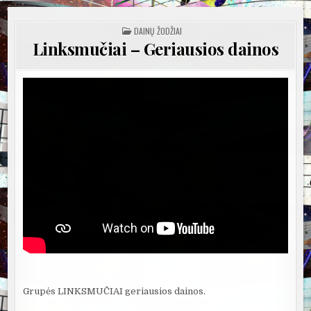
POSTED
DAINŲ ŽODŽIAI
IN
Linksmučiai – Geriausios dainos
Grupės LINKSMUČIAI geriausios dainos.