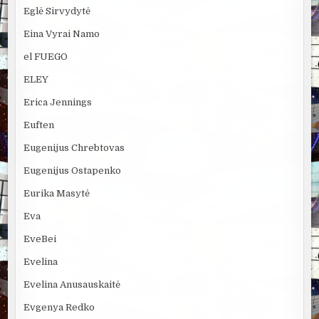
Eglė Sirvydytė
Eina Vyrai Namo
el FUEGO
ELEY
Erica Jennings
Euften
Eugenijus Chrebtovas
Eugenijus Ostapenko
Eurika Masytė
Eva
EveBei
Evelina
Evelina Anusauskaitė
Evgenya Redko