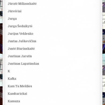
Jūratė Miliauskaitė
Jūreiviai
Jurga
Jurga Šeduikytė
Jurijus Veklenko
Justas Juškevičius
Justė Starinskaitė
Justinas Jarutis
Justinas Lapatinskas
K
Kafka
Kam Tu Meldies
Kambariokai
Kamuza