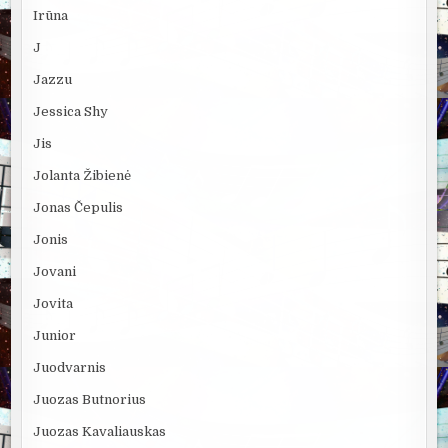
Irūna
J
Jazzu
Jessica Shy
Jis
Jolanta Žibienė
Jonas Čepulis
Jonis
Jovani
Jovita
Junior
Juodvarnis
Juozas Butnorius
Juozas Kavaliauskas