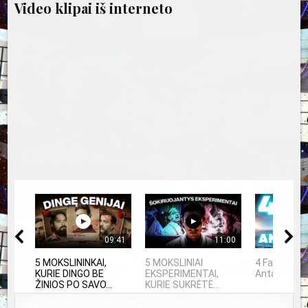
Video klipai iš interneto
09:41
11:00
5 MOKSLININKAI,
5 MOKSLINIAI
4 Faktai api
KURIE DINGO BE
EKSPERIMENTAI,
Antarktidą
ŽINIOS PO SAVO...
KURIE SUKRĖTĖ...