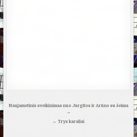
Navigacija
Naujametinis sveikinimas nuo Jurgitos ir Arūno su šeima
tarp
→
įrašų
← Trys karaliai