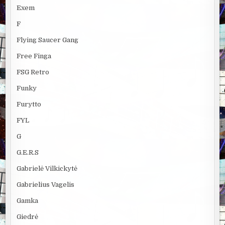
Exem
F
Flying Saucer Gang
Free Finga
FSG Retro
Funky
Furytto
FYL
G
G.E.R.S
Gabrielė Vilkickytė
Gabrielius Vagelis
Gamka
Giedrė