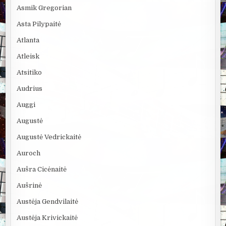
Asmik Gregorian
Asta Pilypaitė
Atlanta
Atleisk
Atsitiko
Audrius
Auggi
Augustė
Augustė Vedrickaitė
Auroch
Aušra Cicėnaitė
Aušrinė
Austėja Gendvilaitė
Austėja Krivickaitė