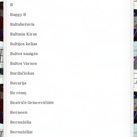
B
Baggy B
Baltalietuvis
Baltasis Kiras
Baltijos kelias
Baltos snaigės
Baltos Varnos
Bardačiokas
Bavarija
Be rėmų
Beatričė Grincevičiūtė
Berneen
Bernužėlia
Bernužėliai