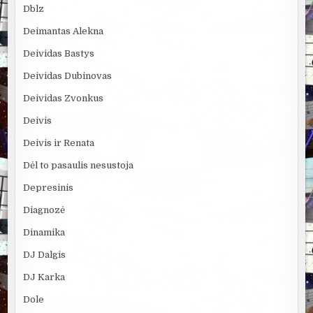
Dblz
Deimantas Alekna
Deividas Bastys
Deividas Dubinovas
Deividas Zvonkus
Deivis
Deivis ir Renata
Dėl to pasaulis nesustoja
Depresinis
Diagnozė
Dinamika
DJ Dalgis
DJ Karka
Dole