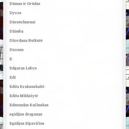
Dūmas ir Grūdas
Dyvos
Džentelmenai
Džimba
Džordana Butkutė
Dzouns
E
Edgaras Lubys
Edi
Edita Krakauskaitė
Edita Mildažytė
Edmundas Kučinskas
egidijus dragunas
Egidijus Sipavičius