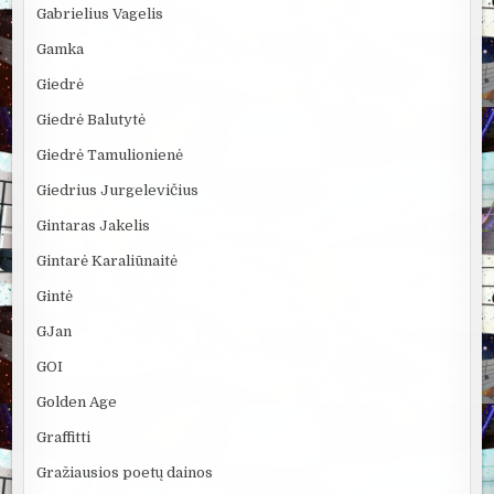
Gabrielius Vagelis
Gamka
Giedrė
Giedrė Balutytė
Giedrė Tamulionienė
Giedrius Jurgelevičius
Gintaras Jakelis
Gintarė Karaliūnaitė
Gintė
GJan
GOI
Golden Age
Graffitti
Gražiausios poetų dainos