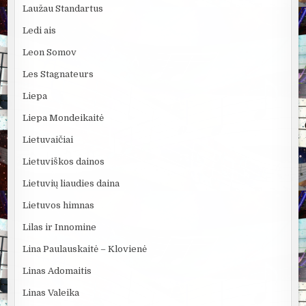
Laužau Standartus
Ledi ais
Leon Somov
Les Stagnateurs
Liepa
Liepa Mondeikaitė
Lietuvaičiai
Lietuviškos dainos
Lietuvių liaudies daina
Lietuvos himnas
Lilas ir Innomine
Lina Paulauskaitė – Klovienė
Linas Adomaitis
Linas Valeika