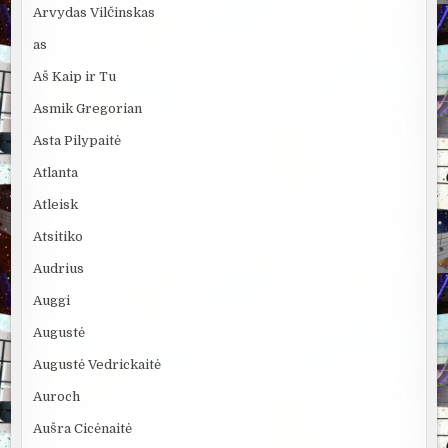
Arvydas Vilčinskas
as
Aš Kaip ir Tu
Asmik Gregorian
Asta Pilypaitė
Atlanta
Atleisk
Atsitiko
Audrius
Auggi
Augustė
Augustė Vedrickaitė
Auroch
Aušra Cicėnaitė