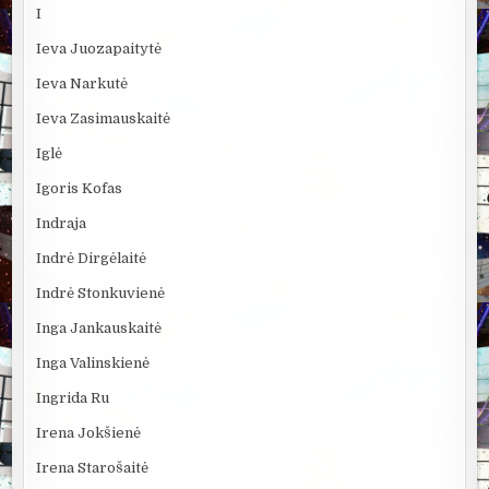
I
Ieva Juozapaitytė
Ieva Narkutė
Ieva Zasimauskaitė
Iglė
Igoris Kofas
Indraja
Indrė Dirgėlaitė
Indrė Stonkuvienė
Inga Jankauskaitė
Inga Valinskienė
Ingrida Ru
Irena Jokšienė
Irena Starošaitė