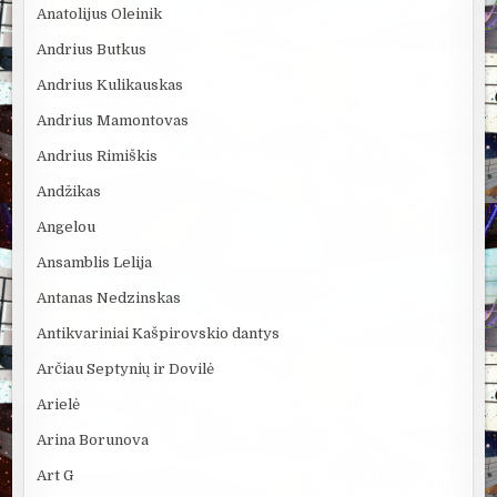
Anatolijus Oleinik
Andrius Butkus
Andrius Kulikauskas
Andrius Mamontovas
Andrius Rimiškis
Andžikas
Angelou
Ansamblis Lelija
Antanas Nedzinskas
Antikvariniai Kašpirovskio dantys
Arčiau Septynių ir Dovilė
Arielė
Arina Borunova
Art G