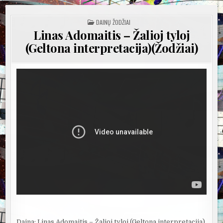
POSTED
DAINŲ ŽODŽIAI
IN
Linas Adomaitis – Žalioj tyloj
(Geltona interpretacija)(Žodžiai)
Daina: Linas Adomaitis – Žalioj tyloj (Geltona interpretacija)