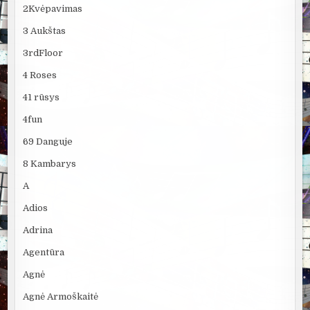
2Kvėpavimas
3 Aukštas
3rdFloor
4 Roses
41 rūsys
4fun
69 Danguje
8 Kambarys
A
Adios
Adrina
Agentūra
Agnė
Agnė Armoškaitė