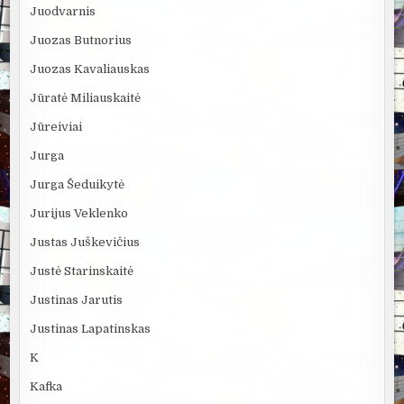
Juodvarnis
Juozas Butnorius
Juozas Kavaliauskas
Jūratė Miliauskaitė
Jūreiviai
Jurga
Jurga Šeduikytė
Jurijus Veklenko
Justas Juškevičius
Justė Starinskaitė
Justinas Jarutis
Justinas Lapatinskas
K
Kafka