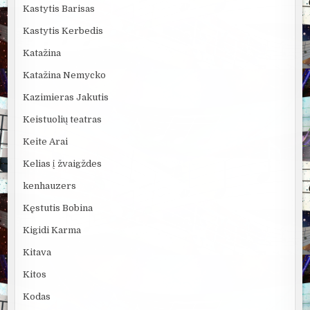
Kastytis Barisas
Kastytis Kerbedis
Katažina
Katažina Nemycko
Kazimieras Jakutis
Keistuolių teatras
Keite Arai
Kelias į žvaigždes
kenhauzers
Kęstutis Bobina
Kigidi Karma
Kitava
Kitos
Kodas