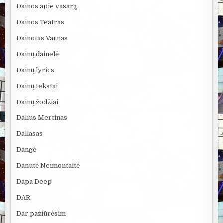
Dainos apie vasarą
Dainos Teatras
Dainotas Varnas
Dainų dainelė
Dainų lyrics
Dainų tekstai
Dainų žodžiai
Dalius Mertinas
Dallasas
Dangė
Danutė Neimontaitė
Dapa Deep
DAR
Dar pažiūrėsim