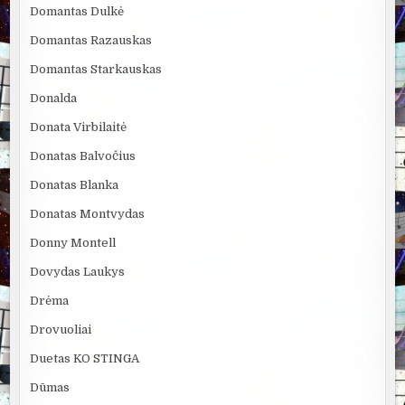
Domantas Dulkė
Domantas Razauskas
Domantas Starkauskas
Donalda
Donata Virbilaitė
Donatas Balvočius
Donatas Blanka
Donatas Montvydas
Donny Montell
Dovydas Laukys
Drėma
Drovuoliai
Duetas KO STINGA
Dūmas