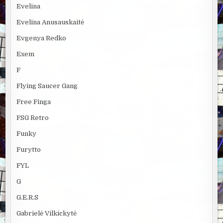
Evelina
Evelina Anusauskaitė
Evgenya Redko
Exem
F
Flying Saucer Gang
Free Finga
FSG Retro
Funky
Furytto
FYL
G
G.E.R.S
Gabrielė Vilkickytė