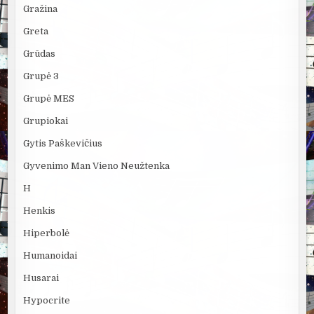
Gražina
Greta
Grūdas
Grupė 3
Grupė MES
Grupiokai
Gytis Paškevičius
Gyvenimo Man Vieno Neužtenka
H
Henkis
Hiperbolė
Humanoidai
Husarai
Hypocrite