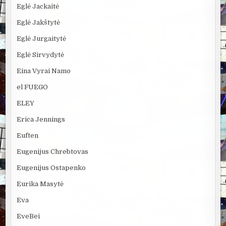
Eglė Jackaitė
Eglė Jakštytė
Eglė Jurgaitytė
Eglė Sirvydytė
Eina Vyrai Namo
el FUEGO
ELEY
Erica Jennings
Euften
Eugenijus Chrebtovas
Eugenijus Ostapenko
Eurika Masytė
Eva
EveBei