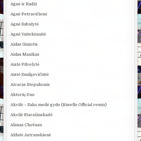
Agnė ir Radži
Agnė Petravičienė
Agnė Sabulytė
Agnė Vaitekėnaitė
Aidas Giniotis
Aidas Manikas
Aistė Pilvelytė
Aistė Smilgevičiūtė
Aivaras Stepukonis
Aktorių Duo
Akvilė – Sako meilė gydo (Bäsello Official remix)
Akvilė Staražinskaitė
Alanas Chošnau
Aldutė Astrauskienė