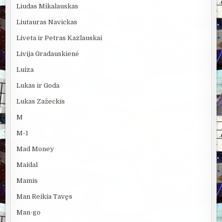
Liudas Mikalauskas
Liutauras Navickas
Liveta ir Petras Kazlauskai
Livija Gradauskienė
Luiza
Lukas ir Goda
Lukas Zažeckis
M
M-1
Mad Money
Maidal
Mamis
Man Reikia Tavęs
Man-go