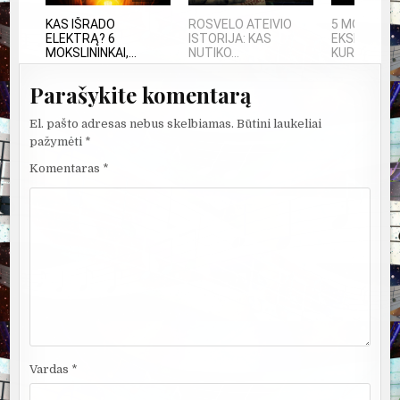
KAS IŠRADO
ROSVELO ATEIVIO
5 MOKSLINI
ELEKTRĄ? 6
ISTORIJA: KAS
EKSPERIMEN
MOKSLININKAI,...
NUTIKO...
KURIE SUKRĖ
Parašykite komentarą
El. pašto adresas nebus skelbiamas.
Būtini laukeliai
pažymėti
*
Komentaras
*
Vardas
*