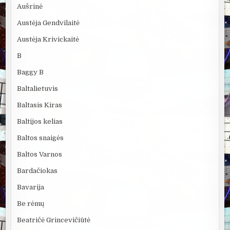
Aušrinė
Austėja Gendvilaitė
Austėja Krivickaitė
B
Baggy B
Baltalietuvis
Baltasis Kiras
Baltijos kelias
Baltos snaigės
Baltos Varnos
Bardačiokas
Bavarija
Be rėmų
Beatričė Grincevičiūtė