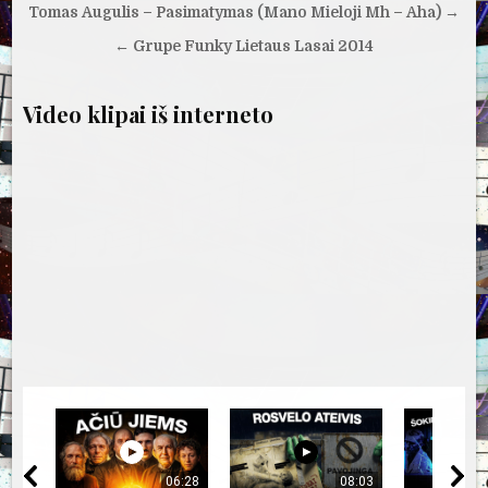
Navigacija
Tomas Augulis – Pasimatymas (Mano Mieloji Mh – Aha) →
tarp
← Grupe Funky Lietaus Lasai 2014
įrašų
Video klipai iš interneto
06:28
08:03