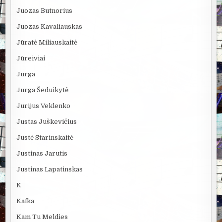
Juozas Butnorius
Juozas Kavaliauskas
Jūratė Miliauskaitė
Jūreiviai
Jurga
Jurga Šeduikytė
Jurijus Veklenko
Justas Juškevičius
Justė Starinskaitė
Justinas Jarutis
Justinas Lapatinskas
K
Kafka
Kam Tu Meldies