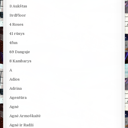
3 Aukštas
3rdFloor
4 Roses
41 rūsys
4fun
69 Danguje
8 Kambarys
A
Adios
Adrina
Agentūra
Agnė
Agnė Armoškaitė
Agnė ir Radži