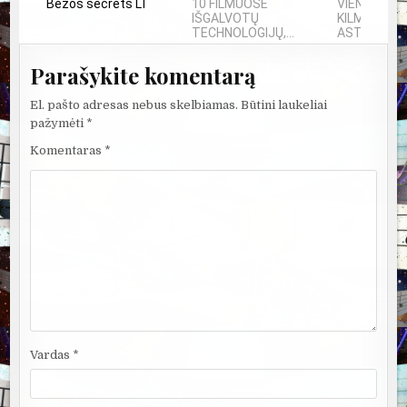
Bezos secrets LT
10 FILMUOSE
VIENINTELIS
IŠGALVOTŲ
KILMĖS NA
TECHNOLOGIJŲ,...
ASTRONAU
Parašykite komentarą
El. pašto adresas nebus skelbiamas.
Būtini laukeliai
pažymėti
*
Komentaras
*
Vardas
*