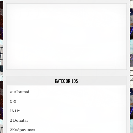
KATEGORIJOS
# Albumai
0-9
16 Hz
2 Donatai
2Kvėpavimas