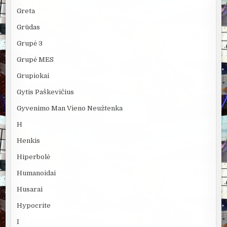
Greta
Grūdas
Grupė 3
Grupė MES
Grupiokai
Gytis Paškevičius
Gyvenimo Man Vieno Neužtenka
H
Henkis
Hiperbolė
Humanoidai
Husarai
Hypocrite
I