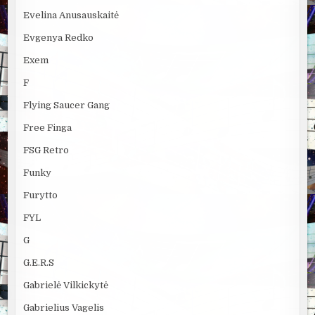
Evelina Anusauskaitė
Evgenya Redko
Exem
F
Flying Saucer Gang
Free Finga
FSG Retro
Funky
Furytto
FYL
G
G.E.R.S
Gabrielė Vilkickytė
Gabrielius Vagelis