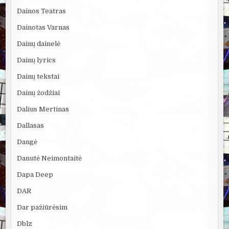
Dainos Teatras
Dainotas Varnas
Dainų dainelė
Dainų lyrics
Dainų tekstai
Dainų žodžiai
Dalius Mertinas
Dallasas
Dangė
Danutė Neimontaitė
Dapa Deep
DAR
Dar pažiūrėsim
Dblz