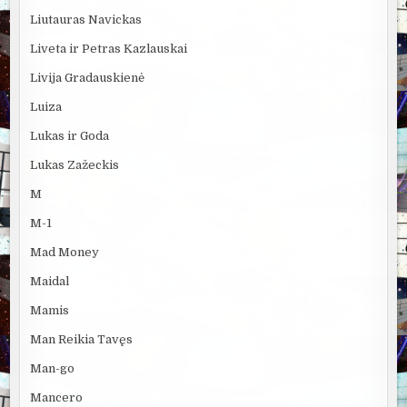
Liutauras Navickas
Liveta ir Petras Kazlauskai
Livija Gradauskienė
Luiza
Lukas ir Goda
Lukas Zažeckis
M
M-1
Mad Money
Maidal
Mamis
Man Reikia Tavęs
Man-go
Mancero