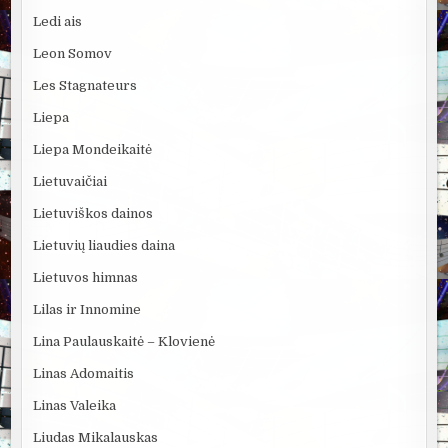
Ledi ais
Leon Somov
Les Stagnateurs
Liepa
Liepa Mondeikaitė
Lietuvaičiai
Lietuviškos dainos
Lietuvių liaudies daina
Lietuvos himnas
Lilas ir Innomine
Lina Paulauskaitė – Klovienė
Linas Adomaitis
Linas Valeika
Liudas Mikalauskas