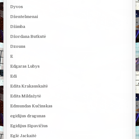
Dyvos
Džentelmenai
Džimba
Džordana Butkutė
Dzouns
E
Edgaras Lubys
Edi
Edita Krakauskaitė
Edita Mildažytė
Edmundas Kučinskas
egidijus dragunas
Egidijus Sipavičius
Eglė Jackaitė