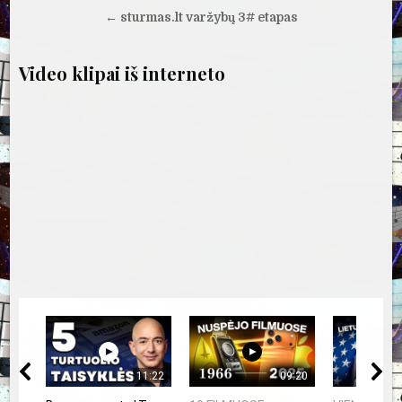
įrašų
← sturmas.lt varžybų 3# etapas
Video klipai iš interneto
11:22
09:20