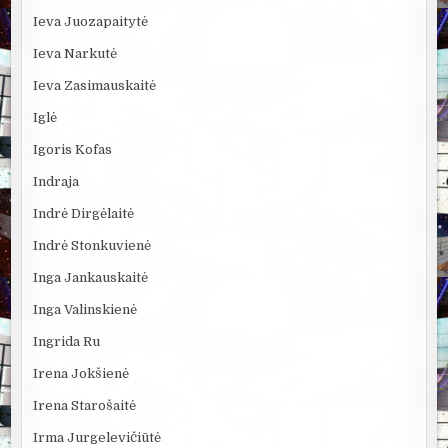
Ieva Juozapaitytė
Ieva Narkutė
Ieva Zasimauskaitė
Iglė
Igoris Kofas
Indraja
Indrė Dirgėlaitė
Indrė Stonkuvienė
Inga Jankauskaitė
Inga Valinskienė
Ingrida Ru
Irena Jokšienė
Irena Starošaitė
Irma Jurgelevičiūtė