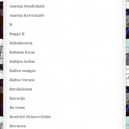
Austėja Gendvilaitė
Austėja Krivickaitė
B
Baggy B
Baltalietuvis
Baltasis Kiras
Baltijos kelias
Baltos snaigės
Baltos Varnos
Bardačiokas
Bavarija
Be rėmų
Beatričė Grincevičiūtė
Berneen