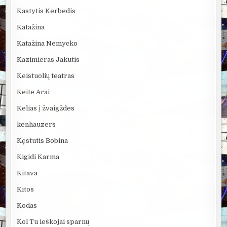
Kastytis Kerbedis
Katažina
Katažina Nemycko
Kazimieras Jakutis
Keistuolių teatras
Keite Arai
Kelias į žvaigždes
kenhauzers
Kęstutis Bobina
Kigidi Karma
Kitava
Kitos
Kodas
Kol Tu ieškojai sparnų