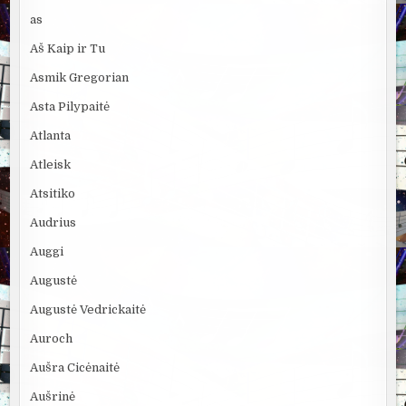
as
Aš Kaip ir Tu
Asmik Gregorian
Asta Pilypaitė
Atlanta
Atleisk
Atsitiko
Audrius
Auggi
Augustė
Augustė Vedrickaitė
Auroch
Aušra Cicėnaitė
Aušrinė