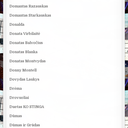
Domantas Razauskas
Domantas Starkauskas
Donalda
Donata Virbilaitė
Donatas Balvočius
Donatas Blanka
Donatas Montvydas
Donny Montell
Dovydas Laukys
Drėma
Drovuoliai
Duetas KO STINGA
Dūmas
Dūmas ir Grūdas