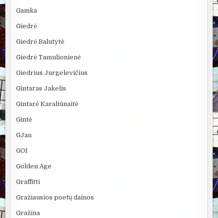
Gamka
Giedrė
Giedrė Balutytė
Giedrė Tamulionienė
Giedrius Jurgelevičius
Gintaras Jakelis
Gintarė Karaliūnaitė
Gintė
GJan
GOI
Golden Age
Graffitti
Gražiausios poetų dainos
Gražina