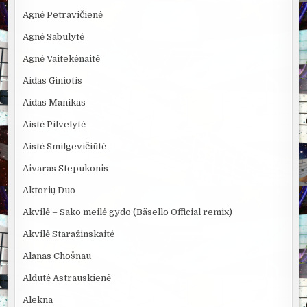
Agnė Petravičienė
Agnė Sabulytė
Agnė Vaitekėnaitė
Aidas Giniotis
Aidas Manikas
Aistė Pilvelytė
Aistė Smilgevičiūtė
Aivaras Stepukonis
Aktorių Duo
Akvilė – Sako meilė gydo (Bäsello Official remix)
Akvilė Staražinskaitė
Alanas Chošnau
Aldutė Astrauskienė
Alekna