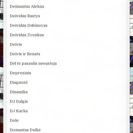
Deimantas Alekna
Deividas Bastys
Deividas Dubinovas
Deividas Zvonkus
Deivis
Deivis ir Renata
Dėl to pasaulis nesustoja
Depresinis
Diagnozė
Dinamika
DJ Dalgis
DJ Karka
Dole
Domantas Dulkė