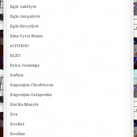
Eglė Jakštytė
Eglė Jurgaitytė
Eglė Sirvydytė
Eina Vyrai Namo
el FUEGO
ELEY
Erica Jennings
Euften
Eugenijus Chrebtovas
Eugenijus Ostapenko
Eurika Masytė
Eva
EveBei
Evelina