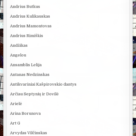
Andrius Butkus
Andrius Kulikauskas
Andrius Mamontovas
Andrius Rimiškis
Andžikas
Angelou
Ansamblis Lelija
Antanas Nedzinskas
Antikvariniai Kašpirovskio dantys
Arčiau Septynių ir Dovilė
Arielė
Arina Borunova
Art G
Arvydas Vilčinskas