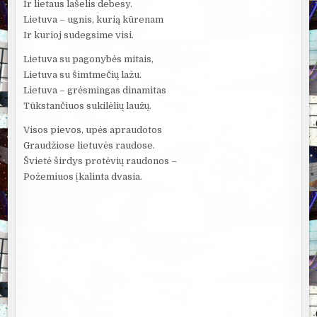
Ir lietaus lašelis debesy.
Lietuva – ugnis, kurią kūrenam
Ir kurioj sudegsime visi.
Lietuva su pagonybės mitais,
Lietuva su šimtmečių lažu.
Lietuva – grėsmingas dinamitas
Tūkstančiuos sukilėlių laužų.
Visos pievos, upės apraudotos
Graudžiose lietuvės raudose.
Švietė širdys protėvių raudonos –
Požemiuos įkalinta dvasia.