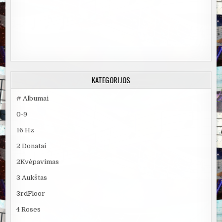
KATEGORIJOS
# Albumai
0-9
16 Hz
2 Donatai
2Kvėpavimas
3 Aukštas
3rdFloor
4 Roses