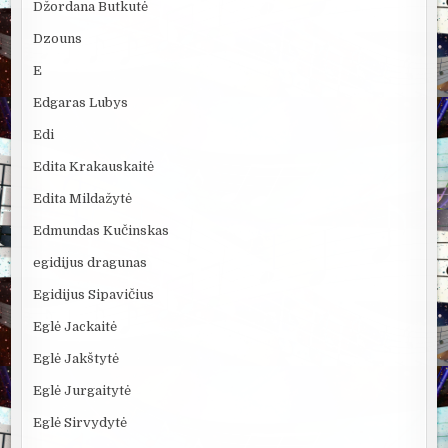
Džordana Butkutė
Dzouns
E
Edgaras Lubys
Edi
Edita Krakauskaitė
Edita Mildažytė
Edmundas Kučinskas
egidijus dragunas
Egidijus Sipavičius
Eglė Jackaitė
Eglė Jakštytė
Eglė Jurgaitytė
Eglė Sirvydytė