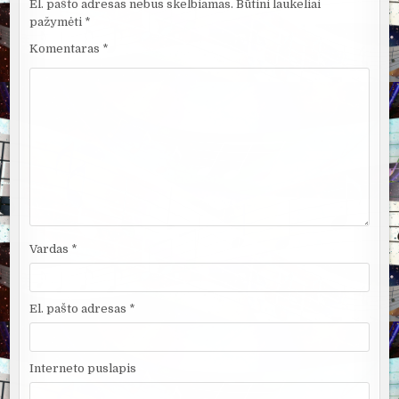
El. pašto adresas nebus skelbiamas.
Būtini laukeliai
pažymėti
*
Komentaras
*
Vardas
*
El. pašto adresas
*
Interneto puslapis