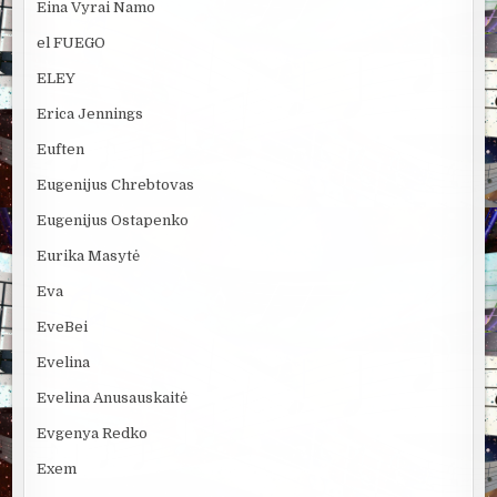
Eina Vyrai Namo
el FUEGO
ELEY
Erica Jennings
Euften
Eugenijus Chrebtovas
Eugenijus Ostapenko
Eurika Masytė
Eva
EveBei
Evelina
Evelina Anusauskaitė
Evgenya Redko
Exem