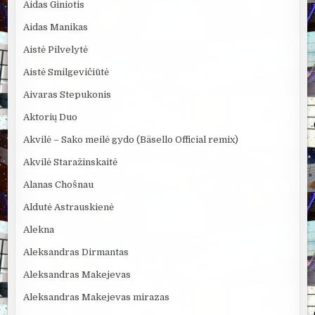
Aidas Giniotis
Aidas Manikas
Aistė Pilvelytė
Aistė Smilgevičiūtė
Aivaras Stepukonis
Aktorių Duo
Akvilė – Sako meilė gydo (Bäsello Official remix)
Akvilė Staražinskaitė
Alanas Chošnau
Aldutė Astrauskienė
Alekna
Aleksandras Dirmantas
Aleksandras Makejevas
Aleksandras Makejevas mirazas