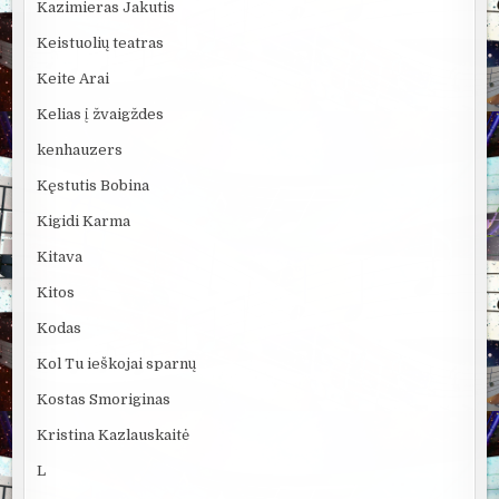
Kazimieras Jakutis
Keistuolių teatras
Keite Arai
Kelias į žvaigždes
kenhauzers
Kęstutis Bobina
Kigidi Karma
Kitava
Kitos
Kodas
Kol Tu ieškojai sparnų
Kostas Smoriginas
Kristina Kazlauskaitė
L