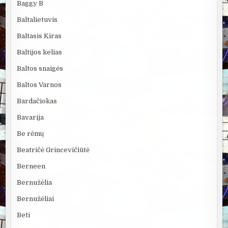
Baggy B
Baltalietuvis
Baltasis Kiras
Baltijos kelias
Baltos snaigės
Baltos Varnos
Bardačiokas
Bavarija
Be rėmų
Beatričė Grincevičiūtė
Berneen
Bernužėlia
Bernužėliai
Beti