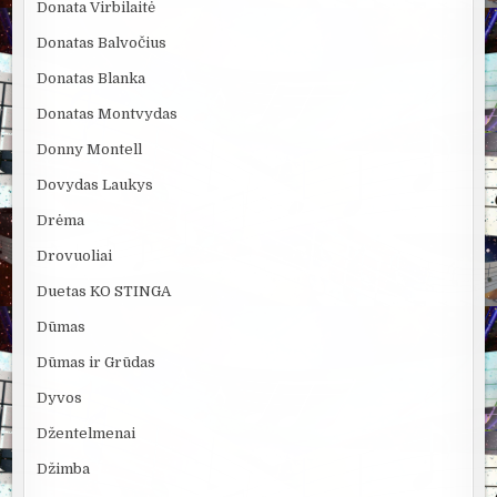
Donata Virbilaitė
Donatas Balvočius
Donatas Blanka
Donatas Montvydas
Donny Montell
Dovydas Laukys
Drėma
Drovuoliai
Duetas KO STINGA
Dūmas
Dūmas ir Grūdas
Dyvos
Džentelmenai
Džimba