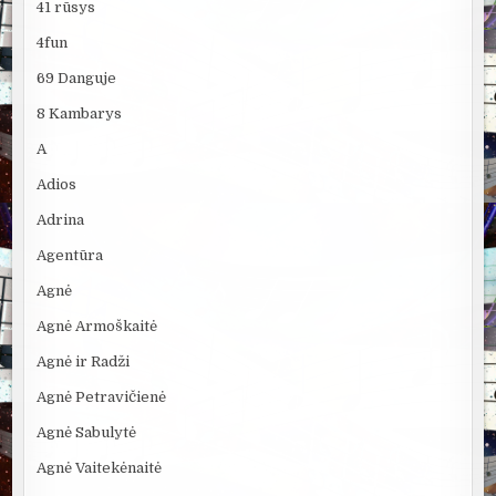
41 rūsys
4fun
69 Danguje
8 Kambarys
A
Adios
Adrina
Agentūra
Agnė
Agnė Armoškaitė
Agnė ir Radži
Agnė Petravičienė
Agnė Sabulytė
Agnė Vaitekėnaitė