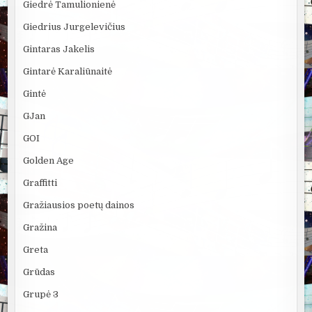
Giedrė Tamulionienė
Giedrius Jurgelevičius
Gintaras Jakelis
Gintarė Karaliūnaitė
Gintė
GJan
GOI
Golden Age
Graffitti
Gražiausios poetų dainos
Gražina
Greta
Grūdas
Grupė 3