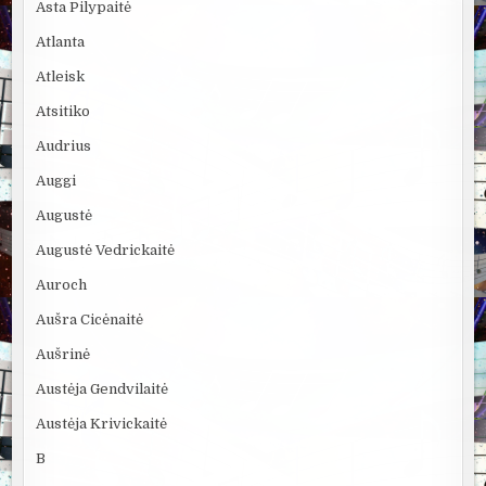
Asta Pilypaitė
Atlanta
Atleisk
Atsitiko
Audrius
Auggi
Augustė
Augustė Vedrickaitė
Auroch
Aušra Cicėnaitė
Aušrinė
Austėja Gendvilaitė
Austėja Krivickaitė
B