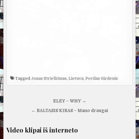
Tagged
Jonas Strielkūnas
,
Lietuva
,
Povilas Girdenis
Navigacija
ELEY – WHY →
tarp
← BALTASIS KIRAS – Mano draugai
įrašų
Video klipai iš interneto