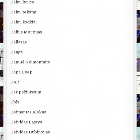
Dainų lyrics
Dainų tekstai
Dainų žodžiai
Dalius Mertinas
Dallasas
Dangė
Danutė Neimontaitė
Dapa Deep
DAR
Dar pažiūrėsim
Dblz
Deimantas Alekna
Deividas Bastys
Deividas Dubinovas