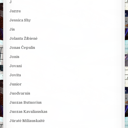
J
Jazzu
Jessica Shy
Jis
Jolanta Žibienė
Jonas Čepulis
Jonis
Jovani
Jovita
Junior
Juodvarnis
Juozas Butnorius
Juozas Kavaliauskas
Jūratė Miliauskaitė