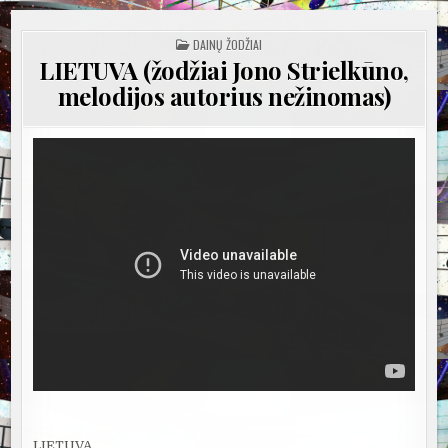
POSTED
DAINŲ ŽODŽIAI
IN
LIETUVA (žodžiai Jono Strielkūno,
melodijos autorius nežinomas)
LIETUVA