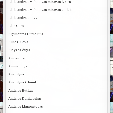
Aleksandras Makejevas mirazas lyrics
Aleksandras Makejevas mirazas zodziai
Aleksandras Ravve
Alex Guru
Algimantas Butnorius
Alina Orlova
Aloyzas Žilys
Amberlife
Amniamnyz
Anatolijus
Anatolijus Oleinik
Andrius Butkus
Andrius Kulikauskas
Andrius Mamontovas