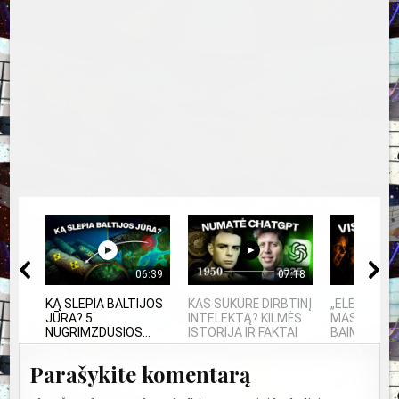
06:39
07:18
KĄ SLEPIA BALTIJOS
KAS SUKŪRĖ DIRBTINĮ
„ELEKTROS 
JŪRA? 5
INTELEKTĄ? KILMĖS
MASINĖ 191
NUGRIMZDUSIOS...
ISTORIJA IR FAKTAI
BAIMĖS PS
Parašykite komentarą