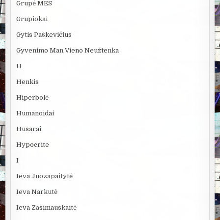
Grupė MES
Grupiokai
Gytis Paškevičius
Gyvenimo Man Vieno Neužtenka
H
Henkis
Hiperbolė
Humanoidai
Husarai
Hypocrite
I
Ieva Juozapaitytė
Ieva Narkutė
Ieva Zasimauskaitė