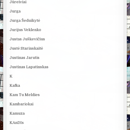
Jūreiviai
Jurga
Jurga Šeduikytė
Jurijus Veklenko
Justas Juškevičius
Justė Starinskaitė
Justinas Jarutis
Justinas Lapatinskas
K
Kafka
Kam Tu Meldies
Kambariokai
Kamuza
KAnDIs