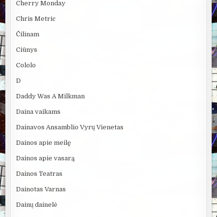
Cherry Monday
Chris Metric
Čilinam
Ciūnys
Cololo
D
Daddy Was A Milkman
Daina vaikams
Dainavos Ansamblio Vyrų Vienetas
Dainos apie meilę
Dainos apie vasarą
Dainos Teatras
Dainotas Varnas
Dainų dainelė