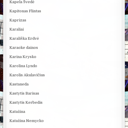
Kapela Švedė
Kapitonas Flintas
Kaprizas
Karaliai
Karališka Erdvė
Karaoke dainos
Karina Krysko
Karolina Lyndo
Karolis Akulavičius
Kastaneda
Kastytis Barisas
Kastytis Kerbedis
Katažina
Katažina Nemycko