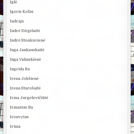
Iglė
Igoris Kofas
Indraja
Indrė Dirgėlaitė
Indrė Stonkuvienė
Inga Jankauskaitė
Inga Valinskienė
Ingrida Ru
Irena Jokšienė
Irena Starošaitė
Irma Jurgelevičiūtė
Irmantas Ba
Ironvytas
Irūna