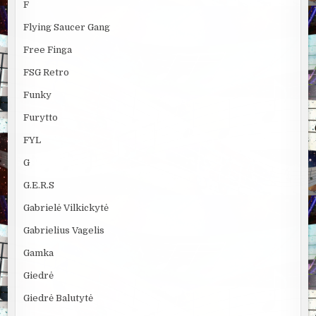
F
Flying Saucer Gang
Free Finga
FSG Retro
Funky
Furytto
FYL
G
G.E.R.S
Gabrielė Vilkickytė
Gabrielius Vagelis
Gamka
Giedrė
Giedrė Balutytė