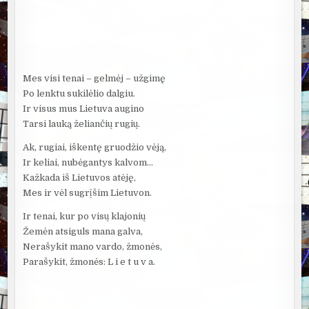
Mes visi tenai – gelmėj – užgimę
Po lenktu sukilėlio dalgiu.
Ir visus mus Lietuva augino
Tarsi lauką želiančių rugių.
Ak, rugiai, iškentę gruodžio vėją,
Ir keliai, nubėgantys kalvom…
Kažkada iš Lietuvos atėję,
Mes ir vėl sugrįšim Lietuvon.
Ir tenai, kur po visų klajonių
Žemėn atsiguls mana galva,
Nerašykit mano vardo, žmonės,
Parašykit, žmonės: L i e t u v a.