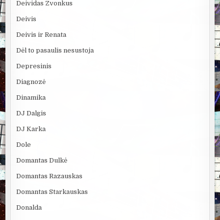
Deividas Zvonkus
Deivis
Deivis ir Renata
Dėl to pasaulis nesustoja
Depresinis
Diagnozė
Dinamika
DJ Dalgis
DJ Karka
Dole
Domantas Dulkė
Domantas Razauskas
Domantas Starkauskas
Donalda