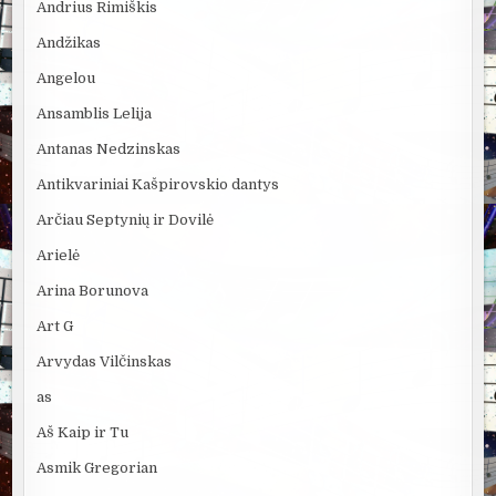
Andrius Rimiškis
Andžikas
Angelou
Ansamblis Lelija
Antanas Nedzinskas
Antikvariniai Kašpirovskio dantys
Arčiau Septynių ir Dovilė
Arielė
Arina Borunova
Art G
Arvydas Vilčinskas
as
Aš Kaip ir Tu
Asmik Gregorian