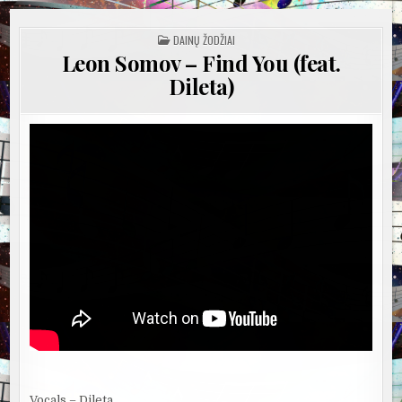
POSTED
DAINŲ ŽODŽIAI
IN
Leon Somov – Find You (feat.
Dileta)
Vocals – Dileta