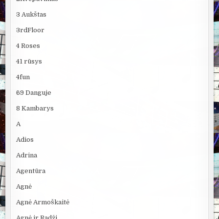
3 Aukštas
3rdFloor
4 Roses
41 rūsys
4fun
69 Danguje
8 Kambarys
A
Adios
Adrina
Agentūra
Agnė
Agnė Armoškaitė
Agnė ir Radži