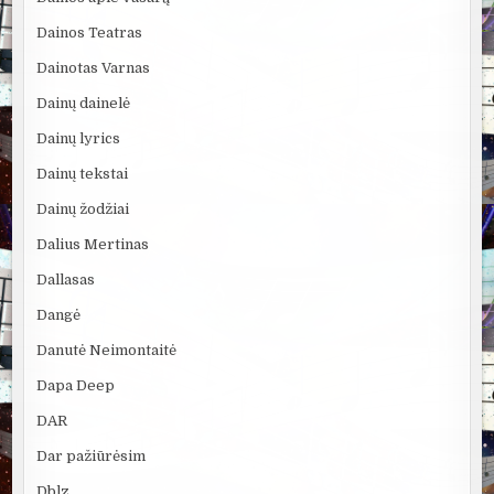
Dainos Teatras
Dainotas Varnas
Dainų dainelė
Dainų lyrics
Dainų tekstai
Dainų žodžiai
Dalius Mertinas
Dallasas
Dangė
Danutė Neimontaitė
Dapa Deep
DAR
Dar pažiūrėsim
Dblz