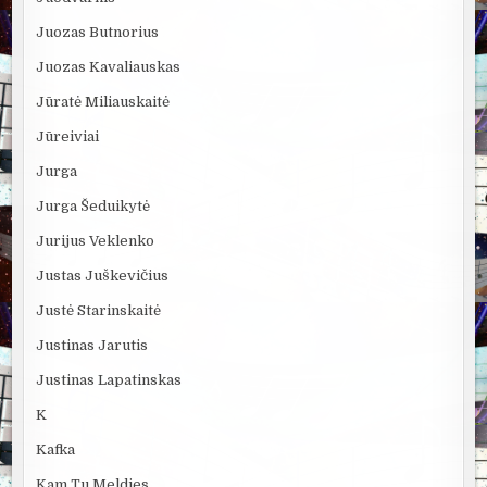
Juozas Butnorius
Juozas Kavaliauskas
Jūratė Miliauskaitė
Jūreiviai
Jurga
Jurga Šeduikytė
Jurijus Veklenko
Justas Juškevičius
Justė Starinskaitė
Justinas Jarutis
Justinas Lapatinskas
K
Kafka
Kam Tu Meldies