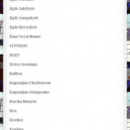
Eglė Jakštytė
Eglė Jurgaitytė
Eglė Sirvydytė
Eina Vyrai Namo
el FUEGO
ELEY
Erica Jennings
Euften
Eugenijus Chrebtovas
Eugenijus Ostapenko
Eurika Masytė
Eva
EveBei
Evelina