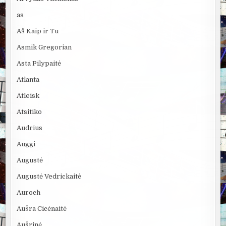
as
Aš Kaip ir Tu
Asmik Gregorian
Asta Pilypaitė
Atlanta
Atleisk
Atsitiko
Audrius
Auggi
Augustė
Augustė Vedrickaitė
Auroch
Aušra Cicėnaitė
Aušrinė