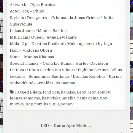
Artwork – Pijus Burakas
Actor Dog – Chiko
Stylists / Designers – f6 komanda Jonas Gricius / Jolita
Gubevičiūtė
Lukas Juodis / Mantas Bartkus
MK Drama Queen / Agnė Leviškaitė
Make Up – Kristina Busilaitė / Make up secret by Inga
Hair – Viktorija Obora
Stunt – Mantas Kišonas
Special Thanks – Oginskio Rūmai / Harley-Davidson
Lietuva / Hilton Garden Inn Vilnius / FujiFilm Lietuva / Vilius
sukonas / Benjaminas Bagdonas / Donatas Kisielius / Karina
Sinkevičiūtė / Arnoldas Eisimantas
Tagged
Dileta
,
Find You
,
kanalas
,
Leon
,
leon somov
,
leonas somovas
,
lietuviska muzika
,
nauja daina
,
pop
muzika
,
pop muzika 2020
,
somov
Navigacija
LSD – Daina Apie Meile →