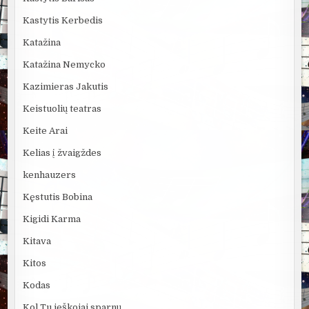
Kastytis Kerbedis
Katažina
Katažina Nemycko
Kazimieras Jakutis
Keistuolių teatras
Keite Arai
Kelias į žvaigždes
kenhauzers
Kęstutis Bobina
Kigidi Karma
Kitava
Kitos
Kodas
Kol Tu ieškojai sparnų