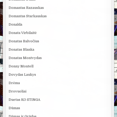
Domantas Razauskas
Domantas Starkauskas
Donalda
Donata Virbilaitė
Donatas Balvočius
Donatas Blanka
Donatas Montvydas
Donny Montell
Dovydas Laukys
Drėma
Drovuoliai
Duetas KO STINGA
Dūmas
Dūmas ir Grūdas