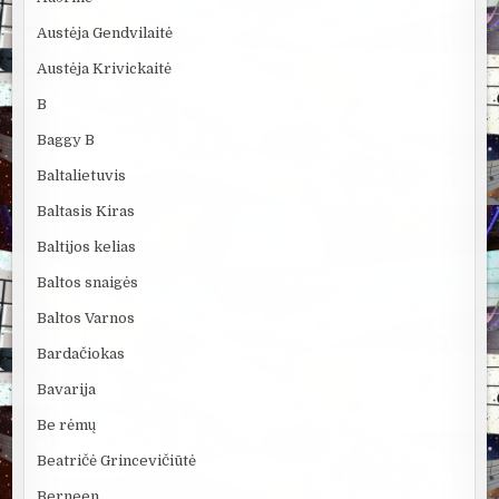
Austėja Gendvilaitė
Austėja Krivickaitė
B
Baggy B
Baltalietuvis
Baltasis Kiras
Baltijos kelias
Baltos snaigės
Baltos Varnos
Bardačiokas
Bavarija
Be rėmų
Beatričė Grincevičiūtė
Berneen