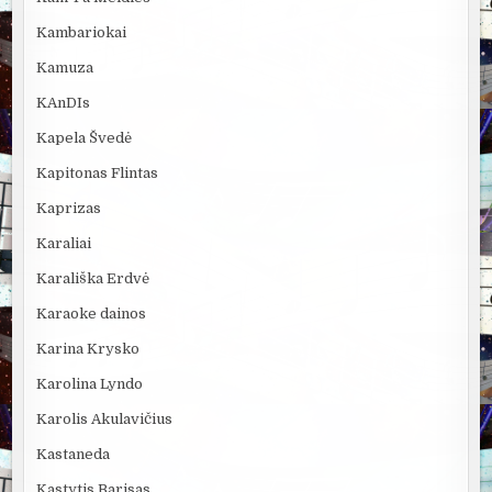
Kambariokai
Kamuza
KAnDIs
Kapela Švedė
Kapitonas Flintas
Kaprizas
Karaliai
Karališka Erdvė
Karaoke dainos
Karina Krysko
Karolina Lyndo
Karolis Akulavičius
Kastaneda
Kastytis Barisas