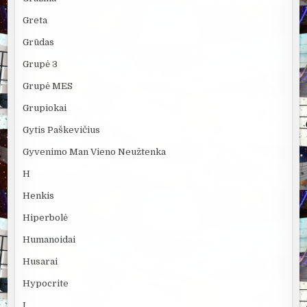
Greta
Grūdas
Grupė 3
Grupė MES
Grupiokai
Gytis Paškevičius
Gyvenimo Man Vieno Neužtenka
H
Henkis
Hiperbolė
Humanoidai
Husarai
Hypocrite
I