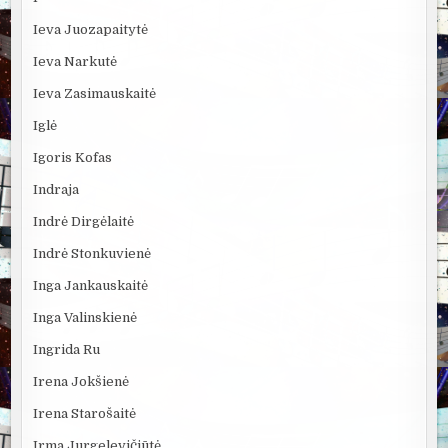
Ieva Juozapaitytė
Ieva Narkutė
Ieva Zasimauskaitė
Iglė
Igoris Kofas
Indraja
Indrė Dirgėlaitė
Indrė Stonkuvienė
Inga Jankauskaitė
Inga Valinskienė
Ingrida Ru
Irena Jokšienė
Irena Starošaitė
Irma Jurgelevičiūtė