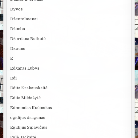
Dyvos
Džentelmenai
Džimba
Džordana Butkutė
Dzouns
E
Edgaras Lubys
Edi
Edita Krakauskaitė
Edita Mildažytė
Edmundas Kučinskas
egidijus dragunas
Egidijus Sipavičius
Eglė Jackaitė