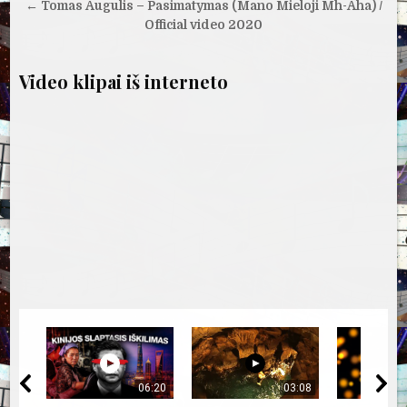
tarp
← Tomas Augulis – Pasimatymas (Mano Mieloji Mh-Aha) /
įrašų
Official video 2020
Video klipai iš interneto
06:20
03:08