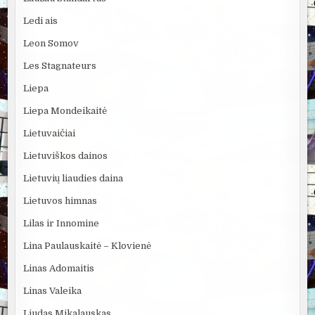
Ledi ais
Leon Somov
Les Stagnateurs
Liepa
Liepa Mondeikaitė
Lietuvaičiai
Lietuviškos dainos
Lietuvių liaudies daina
Lietuvos himnas
Lilas ir Innomine
Lina Paulauskaitė – Klovienė
Linas Adomaitis
Linas Valeika
Liudas Mikalauskas