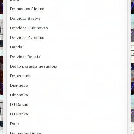
Deimantas Alekna
Deividas Bastys
Deividas Dubinovas
Deividas Zvonkus
Deivis
Deivis ir Renata
Dėl to pasaulis nesustoja
Depresinis
Diagnozė
Dinamika
DJ Dalgis
DJ Karka
Dole
Domantas Dulkė