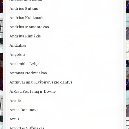
Andrius Butkus
Andrius Kulikauskas
Andrius Mamontovas
Andrius Rimiškis
Andžikas
Angelou
Ansamblis Lelija
Antanas Nedzinskas
Antikvariniai Kašpirovskio dantys
Arčiau Septynių ir Dovilė
Arielė
Arina Borunova
Art G
Arvydas Vilčinskas