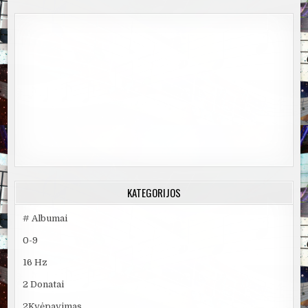
KATEGORIJOS
# Albumai
0-9
16 Hz
2 Donatai
2Kvėpavimas