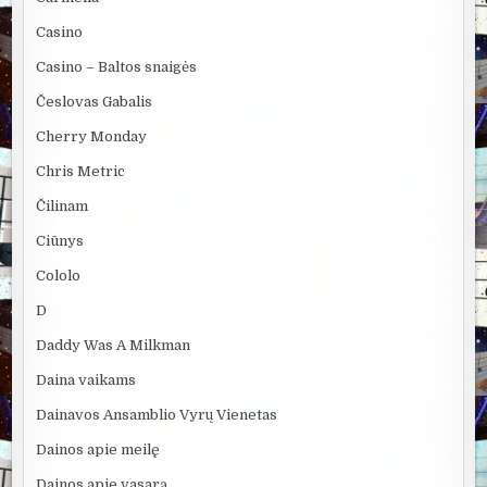
Casino
Casino – Baltos snaigės
Česlovas Gabalis
Cherry Monday
Chris Metric
Čilinam
Ciūnys
Cololo
D
Daddy Was A Milkman
Daina vaikams
Dainavos Ansamblio Vyrų Vienetas
Dainos apie meilę
Dainos apie vasarą