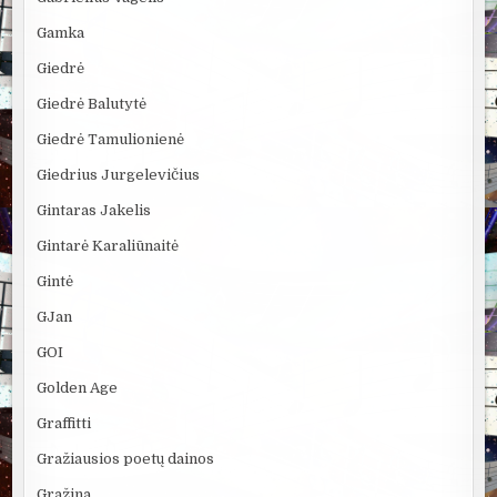
Gamka
Giedrė
Giedrė Balutytė
Giedrė Tamulionienė
Giedrius Jurgelevičius
Gintaras Jakelis
Gintarė Karaliūnaitė
Gintė
GJan
GOI
Golden Age
Graffitti
Gražiausios poetų dainos
Gražina