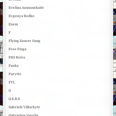
Evelina Anusauskaitė
Evgenya Redko
Exem
F
Flying Saucer Gang
Free Finga
FSG Retro
Funky
Furytto
FYL
G
G.E.R.S
Gabrielė Vilkickytė
Gabrielius Vagelis