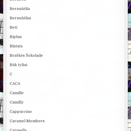
Bernužėlia
Bernužėliai
Beti
Biplan
Blatata
Braškės Šokolade
Būk tyliai
C
CACA
Camille
Camilly
Cappuccino
Caramel Members
Carmella