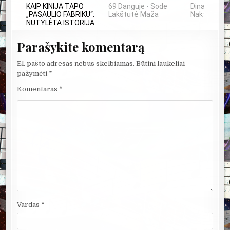
KAIP KINIJA TAPO
69 Danguje - Sode
Dinamika - 
„PASAULIO FABRIKU“:
Lakštutė Maža
Naktyje
NUTYLĖTA ISTORIJA
Parašykite komentarą
El. pašto adresas nebus skelbiamas.
Būtini laukeliai
pažymėti
*
Komentaras
*
Vardas
*