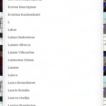
Kostas Smoriginas
Kristina Kazlauskaitė
L
Labas
Laima Gimbutienė
Laimės žiburys
Laimis Vilkončius
Laimontas Dinius
Lainius
Laisva
Laura Remeikienė
Lauris Reiniks
Lauros studija
Laužau Standartus