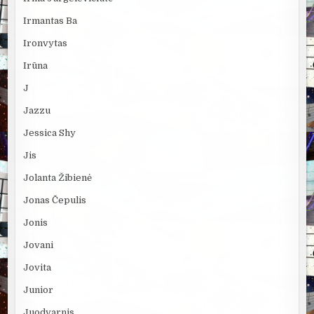
Irmantas Ba
Ironvytas
Irūna
J
Jazzu
Jessica Shy
Jis
Jolanta Žibienė
Jonas Čepulis
Jonis
Jovani
Jovita
Junior
Juodvarnis