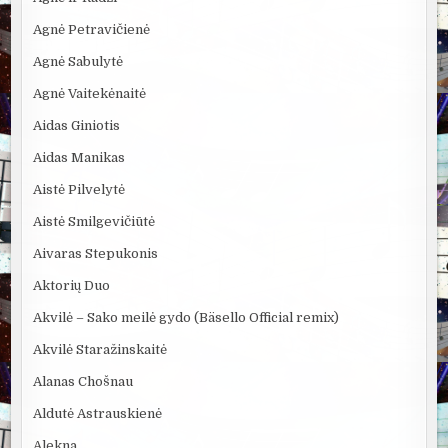
Agnė Petravičienė
Agnė Sabulytė
Agnė Vaitekėnaitė
Aidas Giniotis
Aidas Manikas
Aistė Pilvelytė
Aistė Smilgevičiūtė
Aivaras Stepukonis
Aktorių Duo
Akvilė – Sako meilė gydo (Bäsello Official remix)
Akvilė Staražinskaitė
Alanas Chošnau
Aldutė Astrauskienė
Alekna