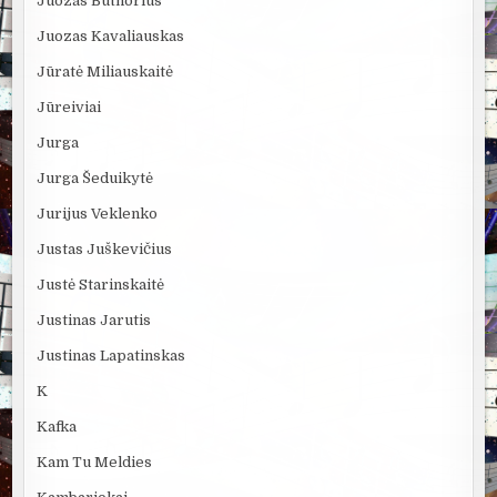
Juozas Butnorius
Juozas Kavaliauskas
Jūratė Miliauskaitė
Jūreiviai
Jurga
Jurga Šeduikytė
Jurijus Veklenko
Justas Juškevičius
Justė Starinskaitė
Justinas Jarutis
Justinas Lapatinskas
K
Kafka
Kam Tu Meldies