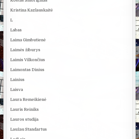
Kostas Smoriginas
Kristina Kazlauskaitė
L
Labas
Laima Gimbutienė
Laimės žiburys
Laimis Vilkončius
Laimontas Dinius
Lainius
Laisva
Laura Remeikienė
Lauris Reiniks
Lauros studija
Laužau Standartus