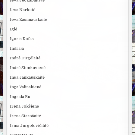
Ieva Juozapaitytė
Ieva Narkutė
Ieva Zasimauskaitė
Iglė
Igoris Kofas
Indraja
Indrė Dirgėlaitė
Indrė Stonkuvienė
Inga Jankauskaitė
Inga Valinskienė
Ingrida Ru
Irena Jokšienė
Irena Starošaitė
Irma Jurgelevičiūtė