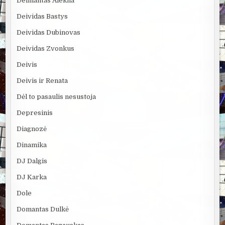
Deimantas Alekna
Deividas Bastys
Deividas Dubinovas
Deividas Zvonkus
Deivis
Deivis ir Renata
Dėl to pasaulis nesustoja
Depresinis
Diagnozė
Dinamika
DJ Dalgis
DJ Karka
Dole
Domantas Dulkė