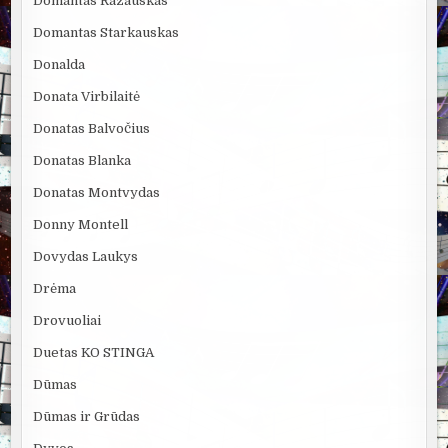
Domantas Razauskas
Domantas Starkauskas
Donalda
Donata Virbilaitė
Donatas Balvočius
Donatas Blanka
Donatas Montvydas
Donny Montell
Dovydas Laukys
Drėma
Drovuoliai
Duetas KO STINGA
Dūmas
Dūmas ir Grūdas