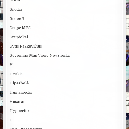
Greta
Grūdas
Grupė 3
Grupė MES
Grupiokai
Gytis Paškevičius
Gyvenimo Man Vieno Neužtenka
H
Henkis
Hiperbolė
Humanoidai
Husarai
Hypocrite
I