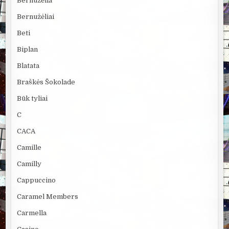
Bernužėlia
Bernužėliai
Beti
Biplan
Blatata
Braškės Šokolade
Būk tyliai
C
CACA
Camille
Camilly
Cappuccino
Caramel Members
Carmella