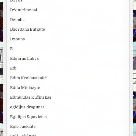
Dyvos
Džentelmenai
Džimba
Džordana Butkutė
Dzouns
E
Edgaras Lubys
Edi
Edita Krakauskaitė
Edita Mildažytė
Edmundas Kučinskas
egidijus dragunas
Egidijus Sipavičius
Eglė Jackaitė