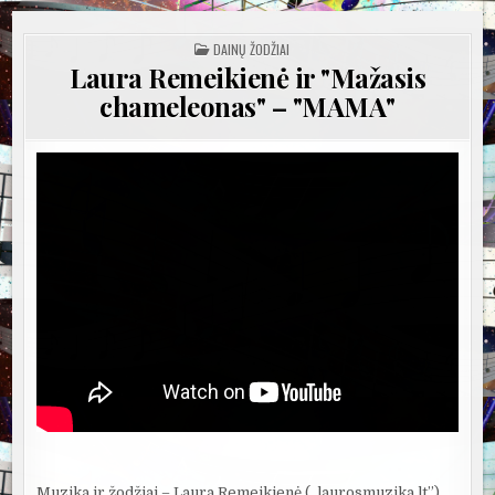
POSTED
DAINŲ ŽODŽIAI
IN
Laura Remeikienė ir "Mažasis
chameleonas" – "MAMA"
Muzika ir žodžiai – Laura Remeikienė („laurosmuzika.lt”)