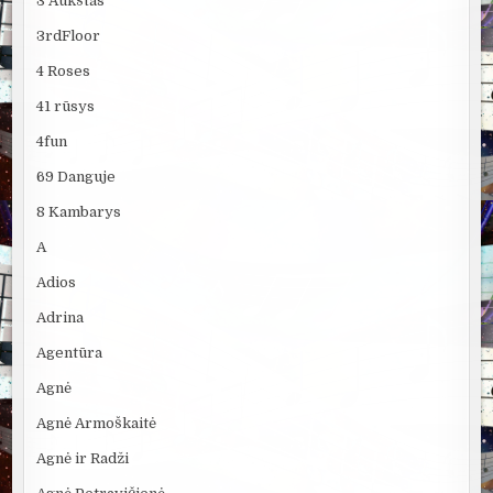
3 Aukštas
3rdFloor
4 Roses
41 rūsys
4fun
69 Danguje
8 Kambarys
A
Adios
Adrina
Agentūra
Agnė
Agnė Armoškaitė
Agnė ir Radži