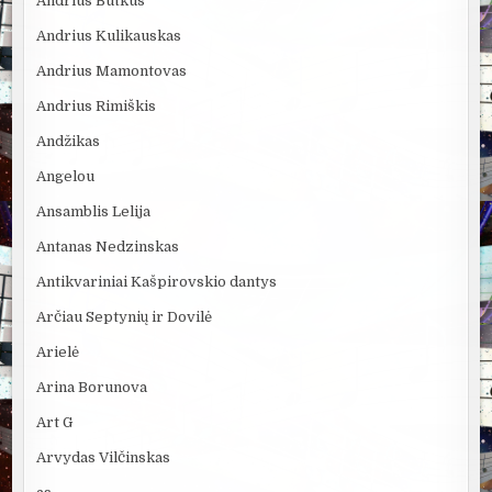
Andrius Butkus
Andrius Kulikauskas
Andrius Mamontovas
Andrius Rimiškis
Andžikas
Angelou
Ansamblis Lelija
Antanas Nedzinskas
Antikvariniai Kašpirovskio dantys
Arčiau Septynių ir Dovilė
Arielė
Arina Borunova
Art G
Arvydas Vilčinskas