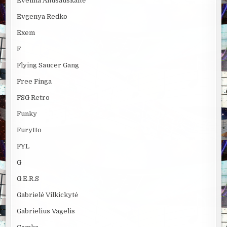
Evelina Anusauskaitė
Evgenya Redko
Exem
F
Flying Saucer Gang
Free Finga
FSG Retro
Funky
Furytto
FYL
G
G.E.R.S
Gabrielė Vilkickytė
Gabrielius Vagelis