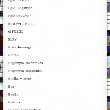
Eglė Jakštytė
Eglė Jurgaitytė
Eglė Sirvydytė
Eina Vyrai Namo
el FUEGO
ELEY
Erica Jennings
Euften
Eugenijus Chrebtovas
Eugenijus Ostapenko
Eurika Masytė
Eva
EveBei
Evelina