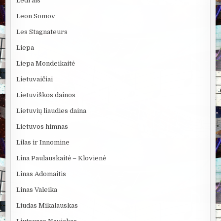
Ledi ais
Leon Somov
Les Stagnateurs
Liepa
Liepa Mondeikaitė
Lietuvaičiai
Lietuviškos dainos
Lietuvių liaudies daina
Lietuvos himnas
Lilas ir Innomine
Lina Paulauskaitė – Klovienė
Linas Adomaitis
Linas Valeika
Liudas Mikalauskas