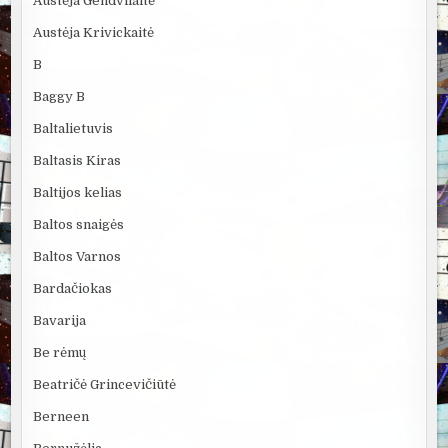
Austėja Gendvilaitė
Austėja Krivickaitė
B
Baggy B
Baltalietuvis
Baltasis Kiras
Baltijos kelias
Baltos snaigės
Baltos Varnos
Bardačiokas
Bavarija
Be rėmų
Beatričė Grincevičiūtė
Berneen