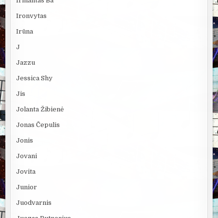
Irmantas Ba
Ironvytas
Irūna
J
Jazzu
Jessica Shy
Jis
Jolanta Žibienė
Jonas Čepulis
Jonis
Jovani
Jovita
Junior
Juodvarnis