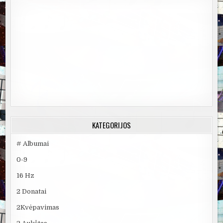
KATEGORIJOS
# Albumai
0-9
16 Hz
2 Donatai
2Kvėpavimas