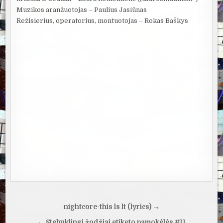
Muzikos aranžuotojas – Paulius Jasiūnas
Režisierius, operatorius, montuotojas – Rokas Baškys
Navigacija
nightcore-this ls lt (lyrics) →
tarp
← Stebuklingi žodžiai etiketo pamokėlės #11