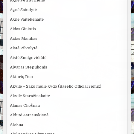
Agnė Petravičienė
Agnė Sabulytė
Agnė Vaitekėnaitė
Aidas Giniotis
Aidas Manikas
Aistė Pilvelytė
Aistė Smilgevičiūtė
Aivaras Stepukonis
Aktorių Duo
Akvilė – Sako meilė gydo (Bäsello Official remix)
Akvilė Staražinskaitė
Alanas Chošnau
Aldutė Astrauskienė
Alekna