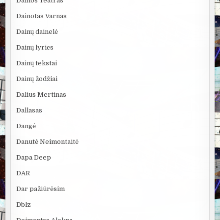
Dainos Teatras
Dainotas Varnas
Dainų dainelė
Dainų lyrics
Dainų tekstai
Dainų žodžiai
Dalius Mertinas
Dallasas
Dangė
Danutė Neimontaitė
Dapa Deep
DAR
Dar pažiūrėsim
Dblz