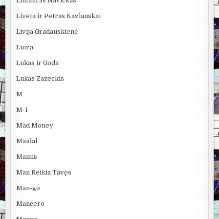
Liutauras Navickas
Liveta ir Petras Kazlauskai
Livija Gradauskienė
Luiza
Lukas ir Goda
Lukas Zažeckis
M
M-1
Mad Money
Maidal
Mamis
Man Reikia Tavęs
Man-go
Mancero