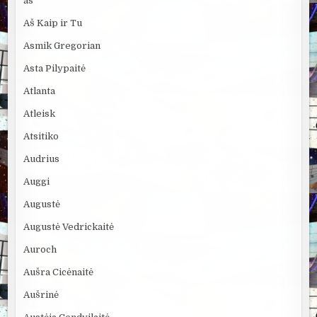
as
Aš Kaip ir Tu
Asmik Gregorian
Asta Pilypaitė
Atlanta
Atleisk
Atsitiko
Audrius
Auggi
Augustė
Augustė Vedrickaitė
Auroch
Aušra Cicėnaitė
Aušrinė