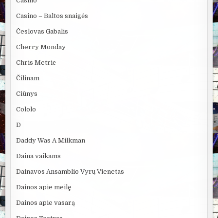
Casino
Casino – Baltos snaigės
Česlovas Gabalis
Cherry Monday
Chris Metric
Čilinam
Ciūnys
Cololo
D
Daddy Was A Milkman
Daina vaikams
Dainavos Ansamblio Vyrų Vienetas
Dainos apie meilę
Dainos apie vasarą