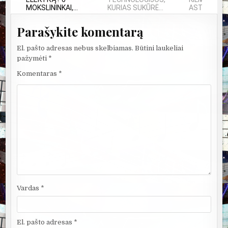
MOKSLININKAI,...
KURIAS SUKŪRĖ...
ASTRONAU
Parašykite komentarą
El. pašto adresas nebus skelbiamas.
Būtini laukeliai
pažymėti
*
Komentaras
*
Vardas
*
El. pašto adresas
*