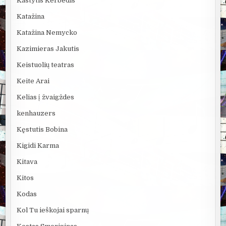
Kastytis Kerbedis
Katažina
Katažina Nemycko
Kazimieras Jakutis
Keistuolių teatras
Keite Arai
Kelias į žvaigždes
kenhauzers
Kęstutis Bobina
Kigidi Karma
Kitava
Kitos
Kodas
Kol Tu ieškojai sparnų