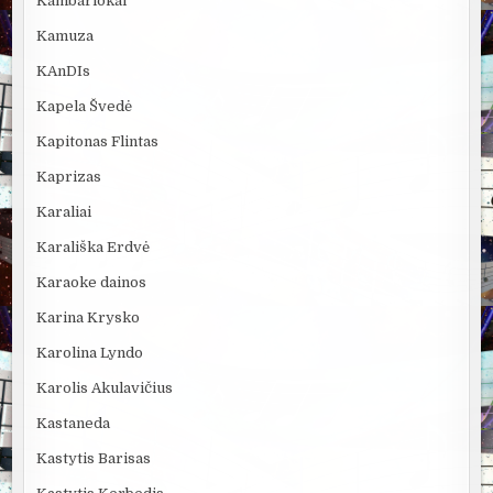
Kambariokai
Kamuza
KAnDIs
Kapela Švedė
Kapitonas Flintas
Kaprizas
Karaliai
Karališka Erdvė
Karaoke dainos
Karina Krysko
Karolina Lyndo
Karolis Akulavičius
Kastaneda
Kastytis Barisas