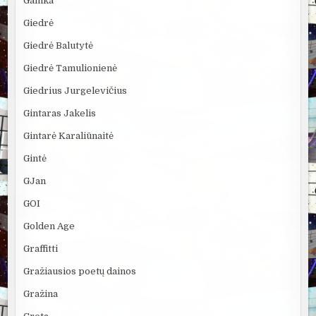
Gamka
Giedrė
Giedrė Balutytė
Giedrė Tamulionienė
Giedrius Jurgelevičius
Gintaras Jakelis
Gintarė Karaliūnaitė
Gintė
GJan
GOI
Golden Age
Graffitti
Gražiausios poetų dainos
Gražina