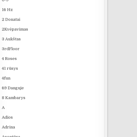
16 Hz
2 Donatai
2Kvėpavimas
3 Aukštas
3rdFloor
4 Roses
41 rūsys
4fun
69 Danguje
8 Kambarys
A
Adios
Adrina
Agentūra