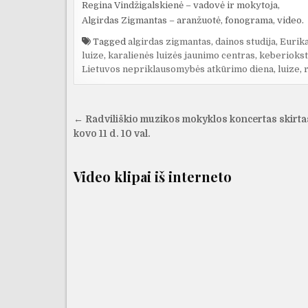
Regina Vindžigalskienė – vadovė ir mokytoja,
Algirdas Zigmantas – aranžuotė, fonograma, video.
Tagged
algirdas zigmantas
,
dainos studija
,
Eurik
luize
,
karalienės luizės jaunimo centras
,
keberiokst
Lietuvos nepriklausomybės atkūrimo diena
,
luize
,
Navigacija
← Radviliškio muzikos mokyklos koncertas skirta
tarp
kovo 11 d. 10 val.
įrašų
Video klipai iš interneto