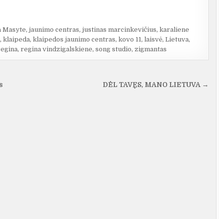
a Masyte
,
jaunimo centras
,
justinas marcinkevičius
,
karaliene
,
klaipeda
,
klaipedos jaunimo centras
,
kovo 11
,
laisvė
,
Lietuva
,
regina
,
regina vindzigalskiene
,
song studio
,
zigmantas
s
DĖL TAVĘS, MANO LIETUVA →