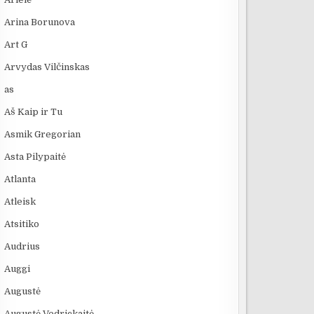
Arina Borunova
Art G
Arvydas Vilčinskas
as
Aš Kaip ir Tu
Asmik Gregorian
Asta Pilypaitė
Atlanta
Atleisk
Atsitiko
Audrius
Auggi
Augustė
Augustė Vedrickaitė