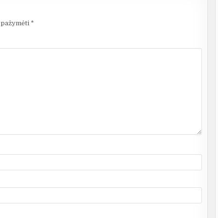
i pažymėti
*