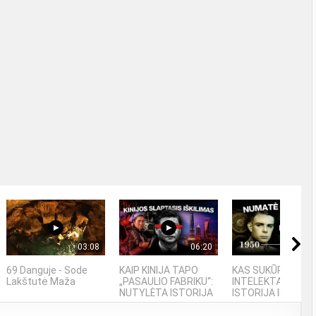
03:08
06:20
07
69 Danguje - Sode
KAIP KINIJA TAPO
KAS SUKŪRĖ DIRBT
Lakštutė Maža
„PASAULIO FABRIKU“:
INTELEKTĄ? KILM
NUTYLĖTA ISTORIJA
ISTORIJA IR FAKTA