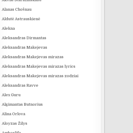
Alanas Chošnau
Aldutė Astrauskienė
Alekna
Aleksandras Dirmantas
Aleksandras Makejevas
Aleksandras Makejevas mirazas
Aleksandras Makejevas mirazas lyrics
Aleksandras Makejevas mirazas zodziai
Aleksandras Ravve
Alex Guru
Algimantas Butnorius
Alina Orlova
Aloyzas Žilys
Amberlife