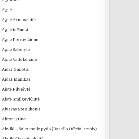
Agnė
Agnė Armoškaitė
Agnė ir Radži
Agnė Petravičienė
Agnė Sabulytė
Agnė Vaitekėnaitė
Aidas Giniotis
Aidas Manikas
Aistė Pilvelytė
Aistė Smilgevičiūtė
:18
17:50
09:20
Aivaras Stepukonis
INĮ
Se7en – kai tamsa
10 FILMUOSE
„ELEKTROS DI
Aktorių Duo
ĖS
tampa meno kūriniu
IŠGALVOTŲ
MASINĖ 1910
I
TECHNOLOGIJŲ,...
BAIMĖS PSIC
Akvilė – Sako meilė gydo (Bäsello Official remix)
Akvilė Staražinskaitė