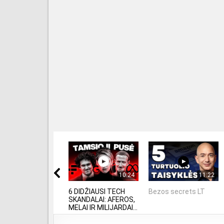
10:24
11:22
6 DIDŽIAUSI TECH
Bezos secrets LT
SKANDALAI: AFEROS,
MELAI IR MILIJARDAI...