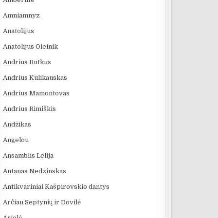
Amniamnyz
Anatolijus
Anatolijus Oleinik
Andrius Butkus
Andrius Kulikauskas
Andrius Mamontovas
Andrius Rimiškis
Andžikas
Angelou
Ansamblis Lelija
Antanas Nedzinskas
Antikvariniai Kašpirovskio dantys
Arčiau Septynių ir Dovilė
Arielė