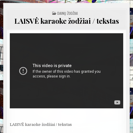
POSTED
DAINŲ ŽODŽIAI
IN
LAISVĖ karaoke žodžiai / tekstas
LAISVĖ karaoke žodžiai / tekstas