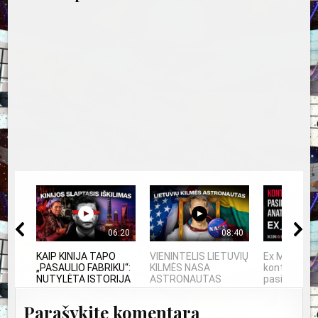
06:20
08:40
KAIP KINIJA TAPO
VIENINTELIS LIETUVIŲ
Ex Machina:
„PASAULIO FABRIKU“:
KILMĖS NASA
kontrolės ir
NUTYLĖTA ISTORIJA
ASTRONAUTAS
pasirinkimo.
Parašykite komentarą