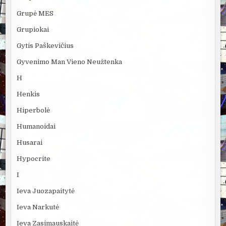
Grupė MES
Grupiokai
Gytis Paškevičius
Gyvenimo Man Vieno Neužtenka
H
Henkis
Hiperbolė
Humanoidai
Husarai
Hypocrite
I
Ieva Juozapaitytė
Ieva Narkutė
Ieva Zasimauskaitė