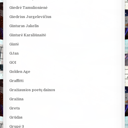
Giedrė Tamulionienė
Giedrius Jurgelevičius
Gintaras Jakelis
Gintarė Karaliūnaitė
Gintė
GJan
GOI
Golden Age
Graffitti
Gražiausios poetų dainos
Gražina
Greta
Grūdas
Grupė 3