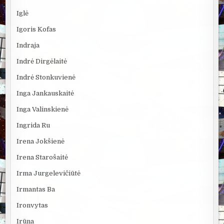
Iglė
Igoris Kofas
Indraja
Indrė Dirgėlaitė
Indrė Stonkuvienė
Inga Jankauskaitė
Inga Valinskienė
Ingrida Ru
Irena Jokšienė
Irena Starošaitė
Irma Jurgelevičiūtė
Irmantas Ba
Ironvytas
Irūna