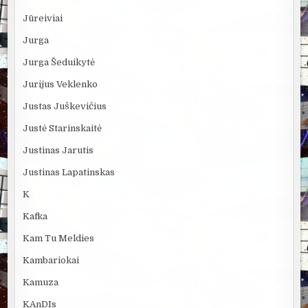
Jūreiviai
Jurga
Jurga Šeduikytė
Jurijus Veklenko
Justas Juškevičius
Justė Starinskaitė
Justinas Jarutis
Justinas Lapatinskas
K
Kafka
Kam Tu Meldies
Kambariokai
Kamuza
KAnDIs