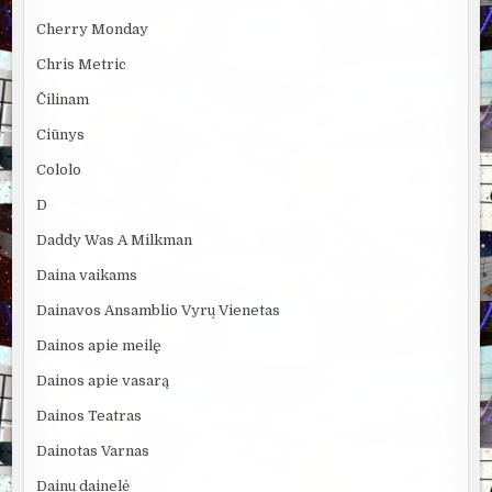
Cherry Monday
Chris Metric
Čilinam
Ciūnys
Cololo
D
Daddy Was A Milkman
Daina vaikams
Dainavos Ansamblio Vyrų Vienetas
Dainos apie meilę
Dainos apie vasarą
Dainos Teatras
Dainotas Varnas
Dainų dainelė