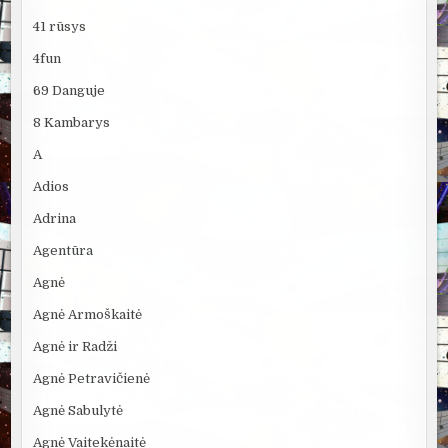
41 rūsys
4fun
69 Danguje
8 Kambarys
A
Adios
Adrina
Agentūra
Agnė
Agnė Armoškaitė
Agnė ir Radži
Agnė Petravičienė
Agnė Sabulytė
Agnė Vaitekėnaitė