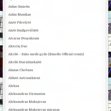
Aidas Giniotis
Aidas Manikas
Aistė Pilvelytė
Aistė Smilgevičiūtė
Aivaras Stepukonis
Aktorių Duo
Akvilė – Sako meilė gydo (Bäsello Official remix)
Akvilė Staražinskaitė
Alanas Chošnau
Aldutė Astrauskienė
Alekna
Aleksandras Dirmantas
Aleksandras Makejevas
Aleksandras Makejevas mirazas