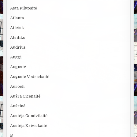
Asta Pilypaitė
Atlanta
Atleisk
Atsitiko
Audrius
Auggi
Augustė
Augustė Vedrickaitė
Auroch
Aušra Cicėnaitė
Aušrinė
Austėja Gendvilaitė
Austėja Krivickaitė
B