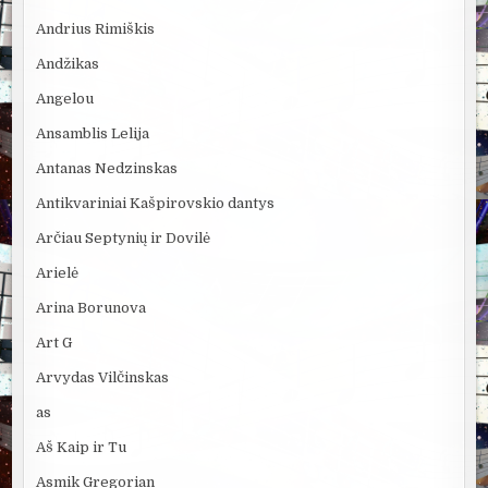
Andrius Rimiškis
Andžikas
Angelou
Ansamblis Lelija
Antanas Nedzinskas
Antikvariniai Kašpirovskio dantys
Arčiau Septynių ir Dovilė
Arielė
Arina Borunova
Art G
Arvydas Vilčinskas
as
Aš Kaip ir Tu
Asmik Gregorian