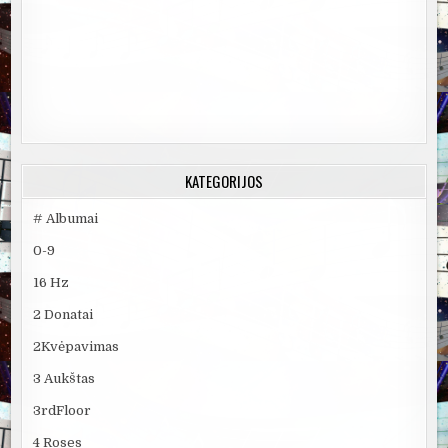
KATEGORIJOS
# Albumai
0-9
16 Hz
2 Donatai
2Kvėpavimas
3 Aukštas
3rdFloor
4 Roses