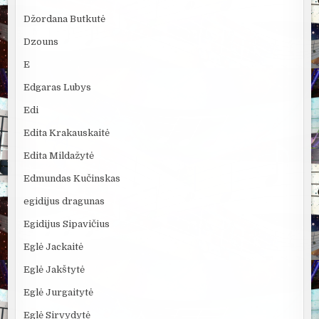
Džordana Butkutė
Dzouns
E
Edgaras Lubys
Edi
Edita Krakauskaitė
Edita Mildažytė
Edmundas Kučinskas
egidijus dragunas
Egidijus Sipavičius
Eglė Jackaitė
Eglė Jakštytė
Eglė Jurgaitytė
Eglė Sirvydytė