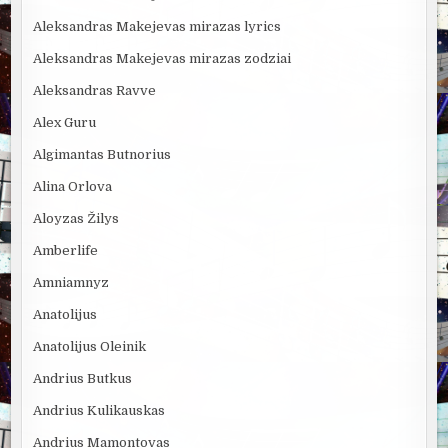
Aleksandras Makejevas mirazas lyrics
Aleksandras Makejevas mirazas zodziai
Aleksandras Ravve
Alex Guru
Algimantas Butnorius
Alina Orlova
Aloyzas Žilys
Amberlife
Amniamnyz
Anatolijus
Anatolijus Oleinik
Andrius Butkus
Andrius Kulikauskas
Andrius Mamontovas