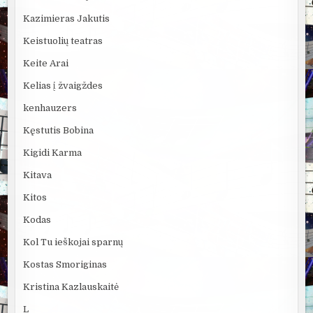
Kazimieras Jakutis
Keistuolių teatras
Keite Arai
Kelias į žvaigždes
kenhauzers
Kęstutis Bobina
Kigidi Karma
Kitava
Kitos
Kodas
Kol Tu ieškojai sparnų
Kostas Smoriginas
Kristina Kazlauskaitė
L