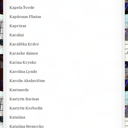
Kapela Švedė
Kapitonas Flintas
Kaprizas
Karaliai
Karališka Erdvė
Karaoke dainos
Karina Krysko
Karolina Lyndo
Karolis Akulavičius
Kastaneda
Kastytis Barisas
Kastytis Kerbedis
Katažina
Katažina Nemycko