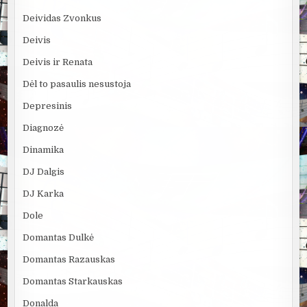
Deividas Zvonkus
Deivis
Deivis ir Renata
Dėl to pasaulis nesustoja
Depresinis
Diagnozė
Dinamika
DJ Dalgis
DJ Karka
Dole
Domantas Dulkė
Domantas Razauskas
Domantas Starkauskas
Donalda