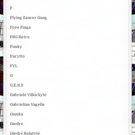
F
Flying Saucer Gang
Free Finga
FSG Retro
Funky
Furytto
FYL
G
G.E.R.S
Gabrielė Vilkickytė
Gabrielius Vagelis
Gamka
Giedrė
Giedrė Balutytė