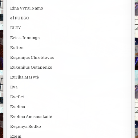
Eina Vyrai Namo
el FUEGO
ELEY
Erica Jennings
Euften
Eugenijus Chrebtovas
Eugenijus Ostapenko
Eurika Masytė
Eva
EveBei
Evelina
Evelina Anusauskaitė
Evgenya Redko
Exem