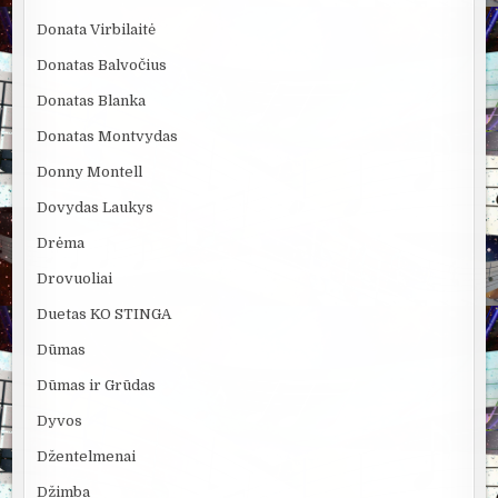
Donata Virbilaitė
Donatas Balvočius
Donatas Blanka
Donatas Montvydas
Donny Montell
Dovydas Laukys
Drėma
Drovuoliai
Duetas KO STINGA
Dūmas
Dūmas ir Grūdas
Dyvos
Džentelmenai
Džimba