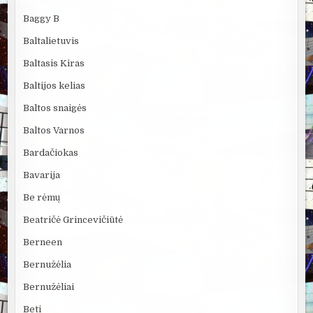
Baggy B
Baltalietuvis
Baltasis Kiras
Baltijos kelias
Baltos snaigės
Baltos Varnos
Bardačiokas
Bavarija
Be rėmų
Beatričė Grincevičiūtė
Berneen
Bernužėlia
Bernužėliai
Beti