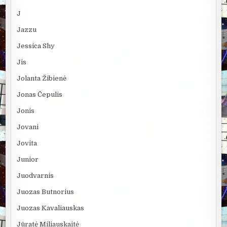
J
Jazzu
Jessica Shy
Jis
Jolanta Žibienė
Jonas Čepulis
Jonis
Jovani
Jovita
Junior
Juodvarnis
Juozas Butnorius
Juozas Kavaliauskas
Jūratė Miliauskaitė