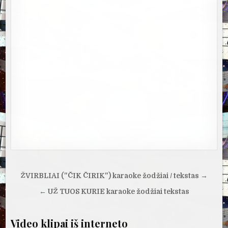
Navigacija
ŽVIRBLIAI ("ČIK ČIRIK") karaoke žodžiai / tekstas →
tarp
← UŽ TUOS KURIE karaoke žodžiai tekstas
įrašų
Video klipai iš interneto