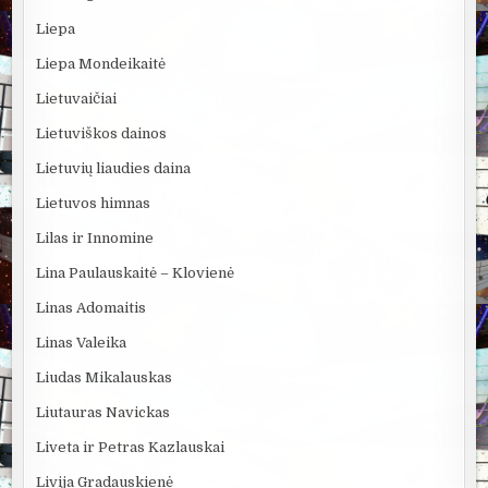
Liepa
Liepa Mondeikaitė
Lietuvaičiai
Lietuviškos dainos
Lietuvių liaudies daina
Lietuvos himnas
Lilas ir Innomine
Lina Paulauskaitė – Klovienė
Linas Adomaitis
Linas Valeika
Liudas Mikalauskas
Liutauras Navickas
Liveta ir Petras Kazlauskai
Livija Gradauskienė