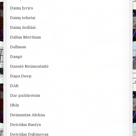
Dainų lyrics
Dainų tekstai
Dainų žodžiai
Dalius Mertinas
Dallasas
Dangė
Danutė Neimontaitė
Dapa Deep
DAR
Dar pažiūrėsim
Dblz
Deimantas Alekna
Deividas Bastys
Deividas Dubinovas