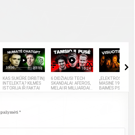
07:18
10:24
04
KAS SUKŪRĖ DIRBTINĮ
6 DIDŽIAUSI TECH
„ELEKTROS DIETA“
INTELEKTĄ? KILMĖS
SKANDALAI: AFEROS,
MASINĖ 1910-ŲJŲ
ISTORIJA IR FAKTAI
MELAI IR MILIJARDAI...
BAIMĖS PSICHOZĖ
i pažymėti
*