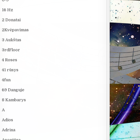
16 Hz
2 Donatai
2Kvėpavimas
3 Aukštas
3rdFloor
4 Roses
41 rūsys
4fun
69 Danguje
8 Kambarys
A
Adios
Adrina
Agentūra