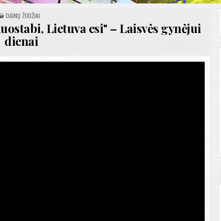
POSTED
DAINŲ ŽODŽIAI
IN
stabi, Lietuva esi" – Laisvės gynėjui
dienai