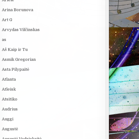
Arina Borunova
Art G
Arvydas Vilčinskas
as
Aš Kaip ir Tu
Asmik Gregorian
Asta Pilypaitė
Atlanta
Atleisk
Atsitiko
Audrius
Auggi
Augustė
Augustė Vedrickaitė