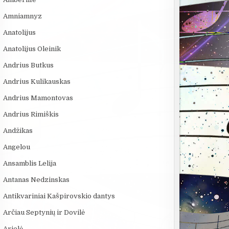
Amniamnyz
Anatolijus
Anatolijus Oleinik
Andrius Butkus
Andrius Kulikauskas
Andrius Mamontovas
Andrius Rimiškis
Andžikas
Angelou
Ansamblis Lelija
Antanas Nedzinskas
Antikvariniai Kašpirovskio dantys
Arčiau Septynių ir Dovilė
Arielė