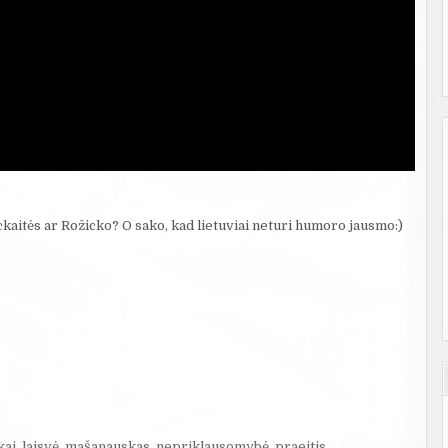
kaitės ar Rožicko? O sako, kad lietuviai neturi humoro jausmo:)
kai
,
laisvė
,
mašanauskas
,
nepriklausomybė
,
praeitis