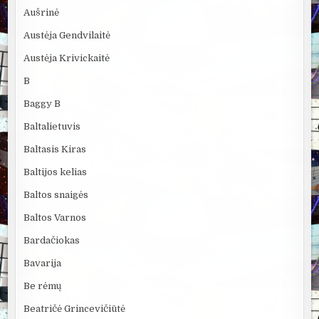
Aušrinė
Austėja Gendvilaitė
Austėja Krivickaitė
B
Baggy B
Baltalietuvis
Baltasis Kiras
Baltijos kelias
Baltos snaigės
Baltos Varnos
Bardačiokas
Bavarija
Be rėmų
Beatričė Grincevičiūtė