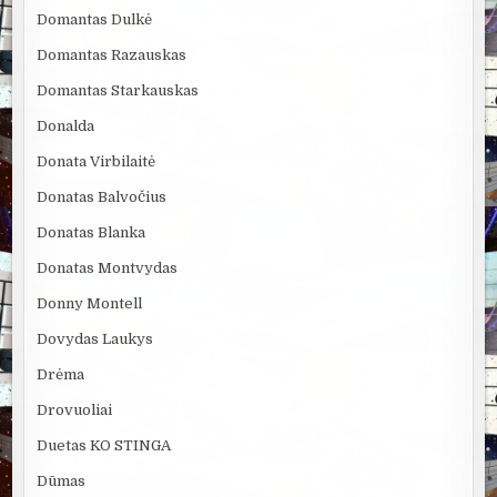
Domantas Dulkė
Domantas Razauskas
Domantas Starkauskas
Donalda
Donata Virbilaitė
Donatas Balvočius
Donatas Blanka
Donatas Montvydas
Donny Montell
Dovydas Laukys
Drėma
Drovuoliai
Duetas KO STINGA
Dūmas