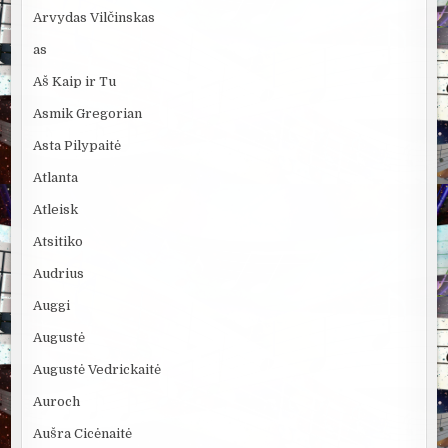
Arvydas Vilčinskas
as
Aš Kaip ir Tu
Asmik Gregorian
Asta Pilypaitė
Atlanta
Atleisk
Atsitiko
Audrius
Auggi
Augustė
Augustė Vedrickaitė
Auroch
Aušra Cicėnaitė