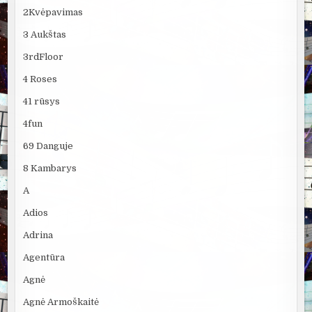
2Kvėpavimas
3 Aukštas
3rdFloor
4 Roses
41 rūsys
4fun
69 Danguje
8 Kambarys
A
Adios
Adrina
Agentūra
Agnė
Agnė Armoškaitė