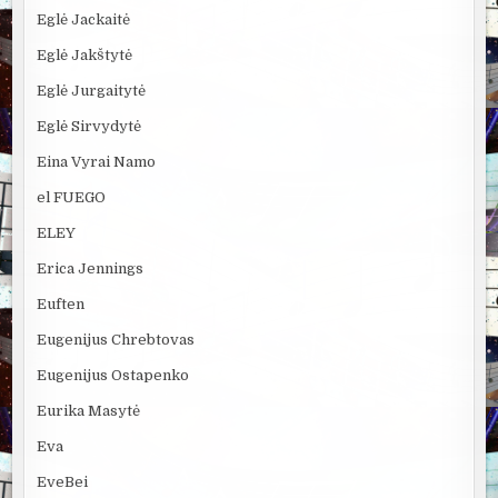
Eglė Jackaitė
Eglė Jakštytė
Eglė Jurgaitytė
Eglė Sirvydytė
Eina Vyrai Namo
el FUEGO
ELEY
Erica Jennings
Euften
Eugenijus Chrebtovas
Eugenijus Ostapenko
Eurika Masytė
Eva
EveBei