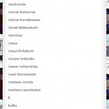
Juodvarnis
Juozas Butnorius
Juozas Kavaliauskas
Jūratė Miliauskaitė
Jūreiviai
Jurga
Jurga Šeduikytė
Jurijus Veklenko
Justas Juškevičius
Justė Starinskaitė
Justinas Jarutis
Justinas Lapatinskas
K
Kafka