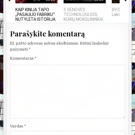
KAIP KINIJA TAPO
5 SENOVĖS
69 Danguje 
„PASAULIO FABRIKU“:
TECHNOLOGIJOS,
Lakštutė M
NUTYLĖTA ISTORIJA
KURIŲ MOKSLININKAI...
Parašykite komentarą
El. pašto adresas nebus skelbiamas.
Būtini laukeliai
pažymėti
*
Komentaras
*
Vardas
*