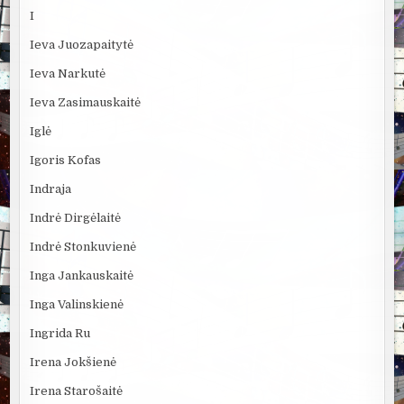
I
Ieva Juozapaitytė
Ieva Narkutė
Ieva Zasimauskaitė
Iglė
Igoris Kofas
Indraja
Indrė Dirgėlaitė
Indrė Stonkuvienė
Inga Jankauskaitė
Inga Valinskienė
Ingrida Ru
Irena Jokšienė
Irena Starošaitė