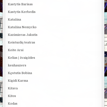
Kastytis Barisas
Kastytis Kerbedis
Katažina
Katažina Nemycko
Kazimieras Jakutis
Keistuolių teatras
Keite Arai
Kelias į žvaigždes
kenhauzers
Kęstutis Bobina
Kigidi Karma
Kitava
Kitos
Kodas