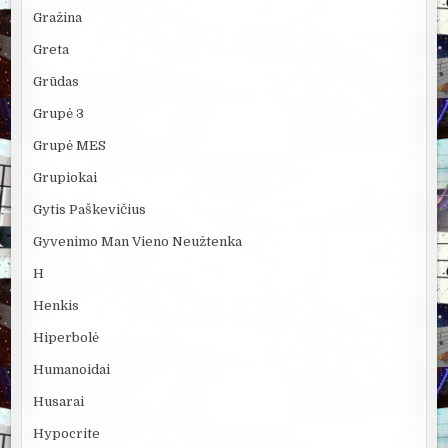
Gražina
Greta
Grūdas
Grupė 3
Grupė MES
Grupiokai
Gytis Paškevičius
Gyvenimo Man Vieno Neužtenka
H
Henkis
Hiperbolė
Humanoidai
Husarai
Hypocrite