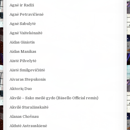
Agnė ir Radži
Agnė Petravičienė
Agnė Sabulytė
Agnė Vaitekėnaitė
Aidas Giniotis
Aidas Manikas
Aistė Pilvelytė
Aistė Smilgevičiūtė
Aivaras Stepukonis
Aktorių Duo
Akvilė – Sako meilė gydo (Bäsello Official remix)
Akvilė Staražinskaitė
Alanas Chošnau
Aldutė Astrauskienė