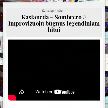
POSTED
DAINŲ ŽODŽIAI
IN
Kastaneda – Sombrero //
Improvizuoju būgnus legendiniam
hitui