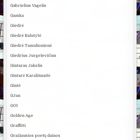
Gabrielius Vagelis
Gamka
Giedrė
Giedrė Balutytė
Giedrė Tamulionienė
Giedrius Jurgelevičius
Gintaras Jakelis
Gintarė Karaliūnaitė
Gintė
GJan
GOI
Golden Age
Graffitti
Gražiausios poetų dainos