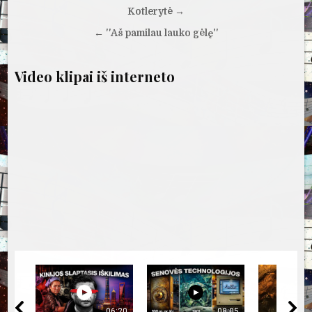
tarp
Kotlerytė →
įrašų
← ''Aš pamilau lauko gėlę''
Video klipai iš interneto
06:20
08:05