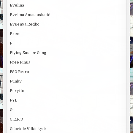
Evelina
Evelina Anusauskaitė
Evgenya Redko
Exem
F
Flying Saucer Gang
Free Finga
FSG Retro
Funky
Furytto
FYL
G
G.E.R.S
Gabrielė Vilkickytė