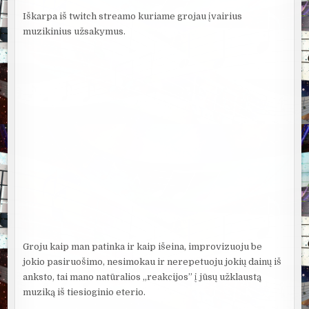
Iškarpa iš twitch streamo kuriame grojau įvairius
muzikinius užsakymus.
Groju kaip man patinka ir kaip išeina, improvizuoju be
jokio pasiruošimo, nesimokau ir nerepetuoju jokių dainų iš
anksto, tai mano natūralios „reakcijos” į jūsų užklaustą
muziką iš tiesioginio eterio.