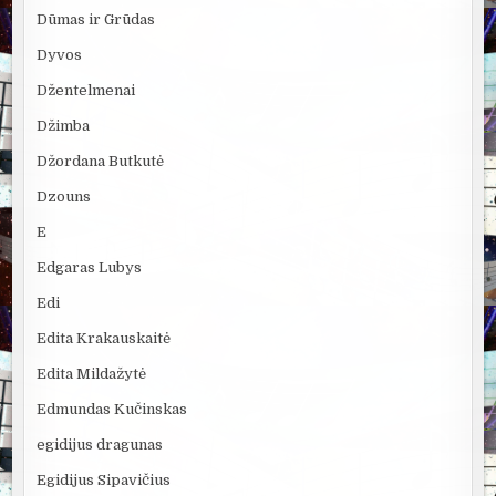
Dūmas ir Grūdas
Dyvos
Džentelmenai
Džimba
Džordana Butkutė
Dzouns
E
Edgaras Lubys
Edi
Edita Krakauskaitė
Edita Mildažytė
Edmundas Kučinskas
egidijus dragunas
Egidijus Sipavičius