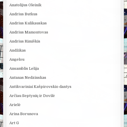
Anatolijus Oleinik
Andrius Butkus
Andrius Kulikauskas
Andrius Mamontovas
Andrius Rimiškis
Andžikas
Angelou
Ansamblis Lelija
Antanas Nedzinskas
Antikvariniai Kašpirovskio dantys
Arčiau Septynių ir Dovilė
Arielė
Arina Borunova
Art G