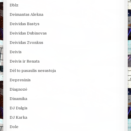
Dblz
Deimantas Alekna
Deividas Bastys
Deividas Dubinovas
Deividas Zvonkus
Deivis
Deivis ir Renata
Dėl to pasaulis nesustoja
Depresinis
Diagnozė
Dinamika
DJ Dalgis
DJ Karka
Dole