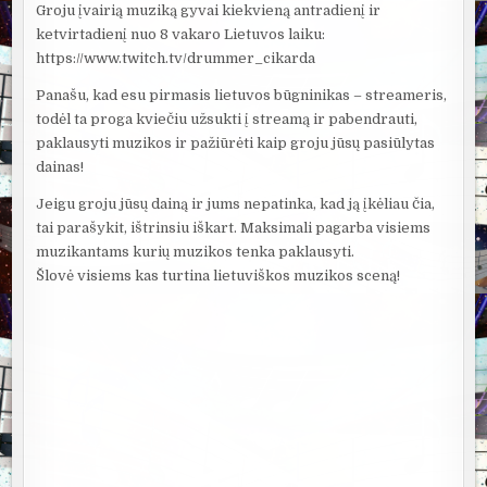
Groju įvairią muziką gyvai kiekvieną antradienį ir
ketvirtadienį nuo 8 vakaro Lietuvos laiku:
https://www.twitch.tv/drummer_cikarda
Panašu, kad esu pirmasis lietuvos būgninikas – streameris,
todėl ta proga kviečiu užsukti į streamą ir pabendrauti,
paklausyti muzikos ir pažiūrėti kaip groju jūsų pasiūlytas
dainas!
Jeigu groju jūsų dainą ir jums nepatinka, kad ją įkėliau čia,
tai parašykit, ištrinsiu iškart. Maksimali pagarba visiems
muzikantams kurių muzikos tenka paklausyti.
Šlovė visiems kas turtina lietuviškos muzikos sceną!