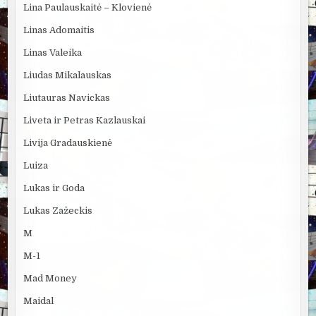
Lina Paulauskaitė – Klovienė
Linas Adomaitis
Linas Valeika
Liudas Mikalauskas
Liutauras Navickas
Liveta ir Petras Kazlauskai
Livija Gradauskienė
Luiza
Lukas ir Goda
Lukas Zažeckis
M
M-1
Mad Money
Maidal