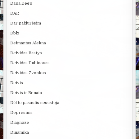
Dapa Deep
DAR
Dar pažiūrėsim
Dblz
Deimantas Alekna
Deividas Bastys
Deividas Dubinovas
Deividas Zvonkus
Deivis
Deivis ir Renata
Dėl to pasaulis nesustoja
Depresinis
Diagnozė
Dinamika