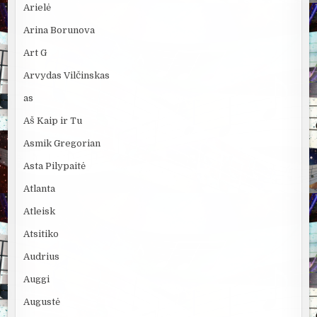
Arielė
Arina Borunova
Art G
Arvydas Vilčinskas
as
Aš Kaip ir Tu
Asmik Gregorian
Asta Pilypaitė
Atlanta
Atleisk
Atsitiko
Audrius
Auggi
Augustė