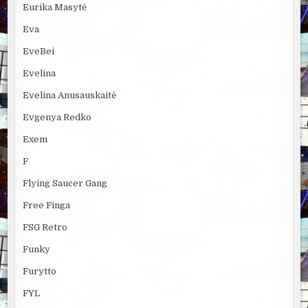
Eurika Masytė
Eva
EveBei
Evelina
Evelina Anusauskaitė
Evgenya Redko
Exem
F
Flying Saucer Gang
Free Finga
FSG Retro
Funky
Furytto
FYL