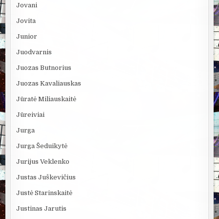
Jovani
Jovita
Junior
Juodvarnis
Juozas Butnorius
Juozas Kavaliauskas
Jūratė Miliauskaitė
Jūreiviai
Jurga
Jurga Šeduikytė
Jurijus Veklenko
Justas Juškevičius
Justė Starinskaitė
Justinas Jarutis