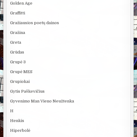
Golden Age
Graffitti
Gražiausios poetų dainos
Gražina
Greta
Grūdas
Grupė 3
Grupė MES
Grupiokai
Gytis Paškevičius
Gyvenimo Man Vieno Neužtenka
H
Henkis
Hiperbolė