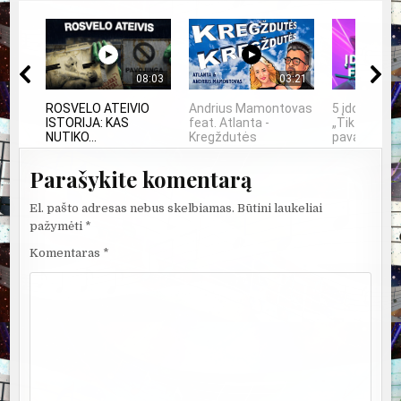
08:03
03:21
ROSVELO ATEIVIO
Andrius Mamontovas
5 įdomūs fa
ISTORIJA: KAS
feat. Atlanta -
„TikTok“: ką
NUTIKO...
Kregždutės
pavadinimas 
Parašykite komentarą
El. pašto adresas nebus skelbiamas.
Būtini laukeliai
pažymėti
*
Komentaras
*