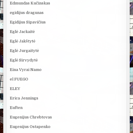
Edmundas Kučinskas
egidijus dragunas
Egidijus Sipavičius
Eglė Jackaitė
Eglė Jakštytė
Eglė Jurgaitytė
Eglė Sirvydytė
Eina Vyrai Namo
el FUEGO
ELEY
Erica Jennings
Euften
Eugenijus Chrebtovas
Eugenijus Ostapenko