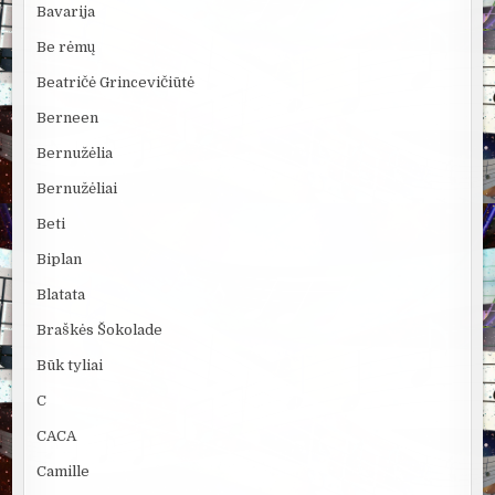
Bavarija
Be rėmų
Beatričė Grincevičiūtė
Berneen
Bernužėlia
Bernužėliai
Beti
Biplan
Blatata
Braškės Šokolade
Būk tyliai
C
CACA
Camille