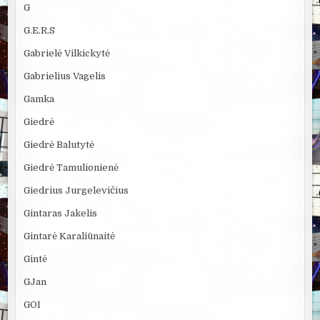
G
G.E.R.S
Gabrielė Vilkickytė
Gabrielius Vagelis
Gamka
Giedrė
Giedrė Balutytė
Giedrė Tamulionienė
Giedrius Jurgelevičius
Gintaras Jakelis
Gintarė Karaliūnaitė
Gintė
GJan
GOI