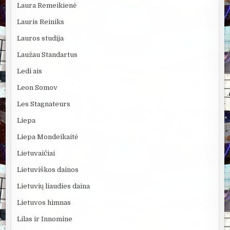
Laura Remeikienė
Lauris Reiniks
Lauros studija
Laužau Standartus
Ledi ais
Leon Somov
Les Stagnateurs
Liepa
Liepa Mondeikaitė
Lietuvaičiai
Lietuviškos dainos
Lietuvių liaudies daina
Lietuvos himnas
Lilas ir Innomine