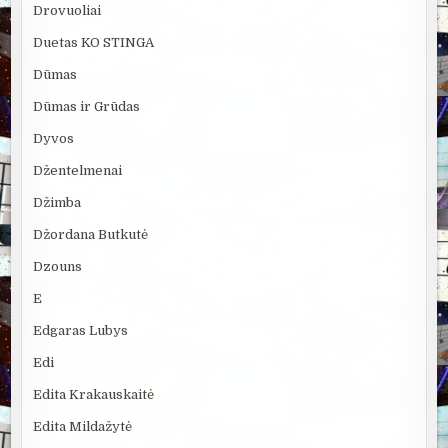
Drovuoliai
Duetas KO STINGA
Dūmas
Dūmas ir Grūdas
Dyvos
Džentelmenai
Džimba
Džordana Butkutė
Dzouns
E
Edgaras Lubys
Edi
Edita Krakauskaitė
Edita Mildažytė