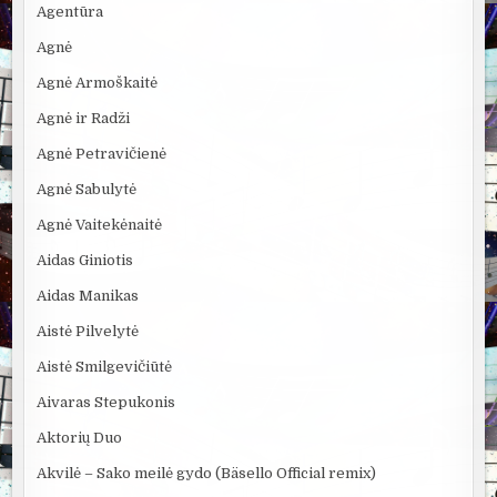
Agentūra
Agnė
Agnė Armoškaitė
Agnė ir Radži
Agnė Petravičienė
Agnė Sabulytė
Agnė Vaitekėnaitė
Aidas Giniotis
Aidas Manikas
Aistė Pilvelytė
Aistė Smilgevičiūtė
Aivaras Stepukonis
Aktorių Duo
Akvilė – Sako meilė gydo (Bäsello Official remix)