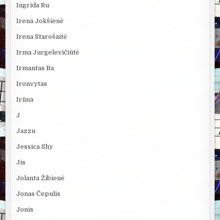
Ingrida Ru
Irena Jokšienė
Irena Starošaitė
Irma Jurgelevičiūtė
Irmantas Ba
Ironvytas
Irūna
J
Jazzu
Jessica Shy
Jis
Jolanta Žibienė
Jonas Čepulis
Jonis