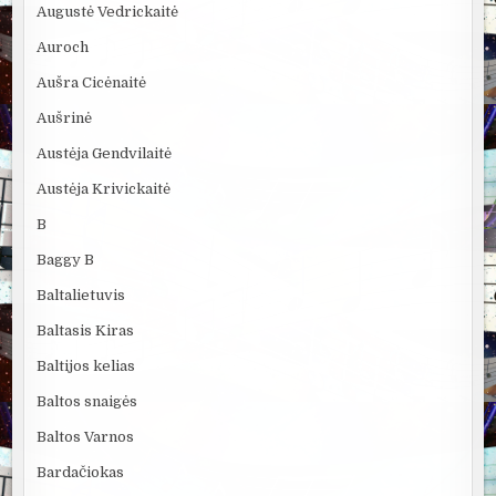
Augustė Vedrickaitė
Auroch
Aušra Cicėnaitė
Aušrinė
Austėja Gendvilaitė
Austėja Krivickaitė
B
Baggy B
Baltalietuvis
Baltasis Kiras
Baltijos kelias
Baltos snaigės
Baltos Varnos
Bardačiokas