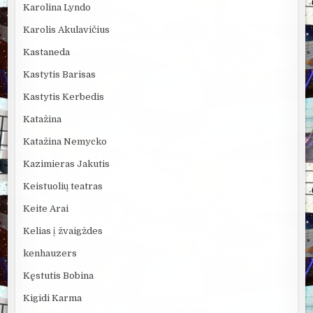
Karolina Lyndo
Karolis Akulavičius
Kastaneda
Kastytis Barisas
Kastytis Kerbedis
Katažina
Katažina Nemycko
Kazimieras Jakutis
Keistuolių teatras
Keite Arai
Kelias į žvaigždes
kenhauzers
Kęstutis Bobina
Kigidi Karma