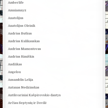
Amberlife
Amniamnyz
Anatolijus
Anatolijus Oleinik
Andrius Butkus
Andrius Kulikauskas
Andrius Mamontovas
Andrius Rimiškis
Andžikas
Angelou
Ansamblis Lelija
Antanas Nedzinskas
Antikvariniai Kašpirovskio dantys
Arčiau Septynių ir Dovilė