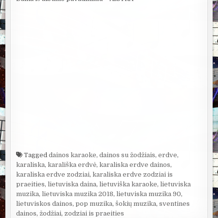
Tagged
dainos karaoke
,
dainos su žodžiais
,
erdve
,
karaliska
,
karališka erdvė
,
karaliska erdve dainos
,
karaliska erdve zodziai
,
karaliska erdve zodziai is
praeities
,
lietuviska daina
,
lietuviška karaoke
,
lietuviska
muzika
,
lietuviska muzika 2018
,
lietuviska muzika 90
,
lietuviskos dainos
,
pop muzika
,
šokių muzika
,
sventines
dainos
,
žodžiai
,
zodziai is praeities