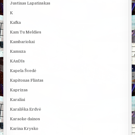
Justinas Lapatinskas
K
Kafka
Kam Tu Meldies
Kambariokai
Kamuza
KAnDIs
Kapela Švedė
Kapitonas Flintas
Kaprizas
Karaliai
Karališka Erdvė
Karaoke dainos
Karina Krysko