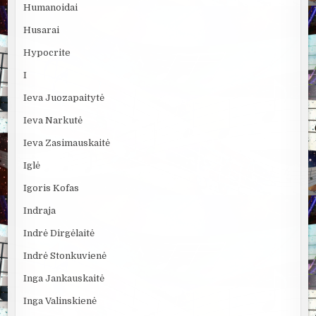
Humanoidai
Husarai
Hypocrite
I
Ieva Juozapaitytė
Ieva Narkutė
Ieva Zasimauskaitė
Iglė
Igoris Kofas
Indraja
Indrė Dirgėlaitė
Indrė Stonkuvienė
Inga Jankauskaitė
Inga Valinskienė