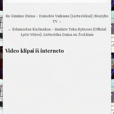
Navigacija
Su Gimimo Diena – Dainelės Vaikams (Lietuviškai) | Mažylio
tarp
TV →
įrašų
← Edmundas Kučinskas – Saulute Teka Rytuose (Official
Lyric Video). Lietuviška Daina su Žodžiais
Video klipai iš interneto