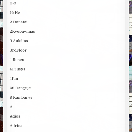
0-9
16 Hz
2 Donatai
2Kvėpavimas
3 Aukštas
3rdFloor
4 Roses
41 rūsys
4fun
69 Danguje
8 Kambarys
A
Adios
Adrina