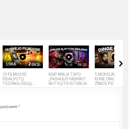
09:20
06:20
09
10 FILMUOSE
KAIP KINIJA TAPO
5 MOKSLININKAI,
IŠGALVOTŲ
„PASAULIO FABRIKU“:
KURIE DINGO BE
TECHNOLOGIJŲ,...
NUTYLĖTA ISTORIJA
ŽINIOS PO SAVO...
i pažymėti
*