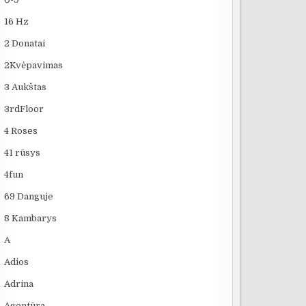
16 Hz
2 Donatai
2Kvėpavimas
3 Aukštas
3rdFloor
4 Roses
41 rūsys
4fun
69 Danguje
8 Kambarys
A
Adios
Adrina
Agentūra