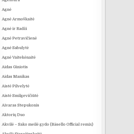
Agnė
Agnė Armoškaitė
Agnė ir Radži
Agnė Petravičienė
Agnė Sabulytė
Agnė Vaitekėnaitė
Aidas Giniotis
:41
09:00
03:21
Aidas Manikas
KAMUOLINIS ŽAIBAS:
Andrius Mamontovas
SAULĖS MIES
MĮSLINGA GAMTOS
feat. Atlanta -
Danguje
Aistė Pilvelytė
PASLAPTIS
Kregždutės
Aistė Smilgevičiūtė
Aivaras Stepukonis
Aktorių Duo
Akvilė – Sako meilė gydo (Bäsello Official remix)
Akvilė Staražinskaitė