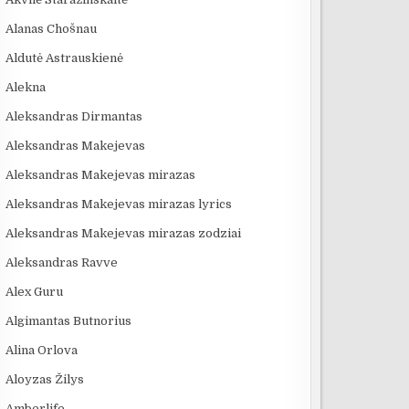
Alanas Chošnau
Aldutė Astrauskienė
Alekna
Aleksandras Dirmantas
Aleksandras Makejevas
Aleksandras Makejevas mirazas
Aleksandras Makejevas mirazas lyrics
Aleksandras Makejevas mirazas zodziai
Aleksandras Ravve
Alex Guru
Algimantas Butnorius
Alina Orlova
Aloyzas Žilys
Amberlife