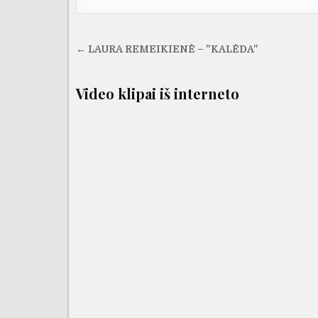
Navigacija
← LAURA REMEIKIENĖ – "KALĖDA"
tarp
įrašų
Video klipai iš interneto