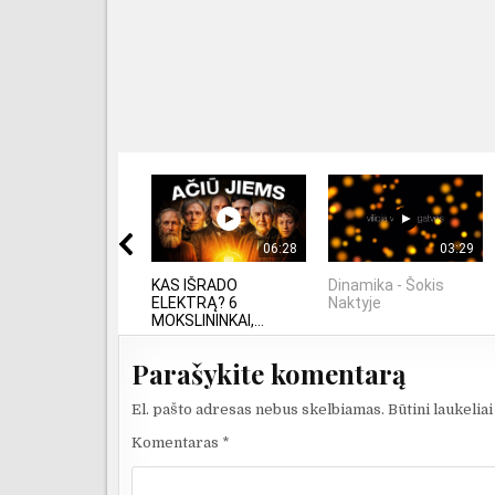
06:28
03:29
KAS IŠRADO
Dinamika - Šokis
ELEKTRĄ? 6
Naktyje
MOKSLININKAI,...
Parašykite komentarą
El. pašto adresas nebus skelbiamas.
Būtini laukelia
Komentaras
*