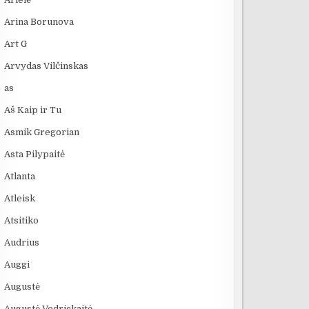
Arina Borunova
Art G
Arvydas Vilčinskas
as
Aš Kaip ir Tu
Asmik Gregorian
Asta Pilypaitė
Atlanta
Atleisk
Atsitiko
Audrius
Auggi
Augustė
Augustė Vedrickaitė