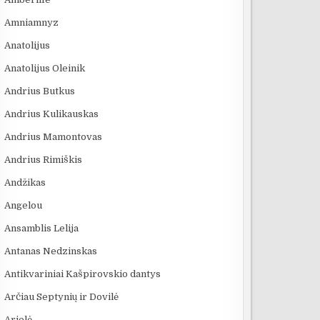
Amniamnyz
Anatolijus
Anatolijus Oleinik
Andrius Butkus
Andrius Kulikauskas
Andrius Mamontovas
Andrius Rimiškis
Andžikas
Angelou
Ansamblis Lelija
Antanas Nedzinskas
Antikvariniai Kašpirovskio dantys
Arčiau Septynių ir Dovilė
Arielė