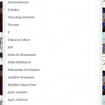
Džentelmenai
Džimba
Džordana Butkutė
Dzouns
E
Edgaras Lubys
Edi
Edita Krakauskaitė
Edita Mildažytė
Edmundas Kučinskas
egidijus dragunas
Egidijus Sipavičius
Eglė Jackaitė
Eglė Jakštytė