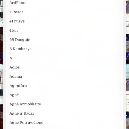
3rdFloor
4 Roses
41 rūsys
4fun
69 Danguje
8 Kambarys
A
Adios
Adrina
Agentūra
Agnė
Agnė Armoškaitė
Agnė ir Radži
Agnė Petravičienė