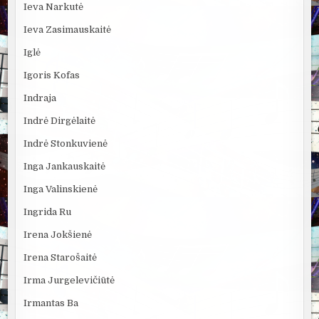
Ieva Narkutė
Ieva Zasimauskaitė
Iglė
Igoris Kofas
Indraja
Indrė Dirgėlaitė
Indrė Stonkuvienė
Inga Jankauskaitė
Inga Valinskienė
Ingrida Ru
Irena Jokšienė
Irena Starošaitė
Irma Jurgelevičiūtė
Irmantas Ba