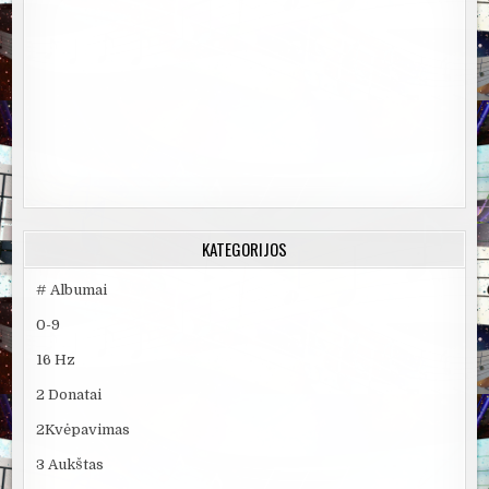
KATEGORIJOS
# Albumai
0-9
16 Hz
2 Donatai
2Kvėpavimas
3 Aukštas