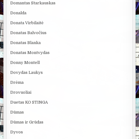
Domantas Starkauskas
Donalda
Donata Virbilaitė
Donatas Balvočius
Donatas Blanka
Donatas Montvydas
Donny Montell
Dovydas Laukys
Drėma
Drovuoliai
Duetas KO STINGA
Dūmas
Dūmas ir Grūdas
Dyvos