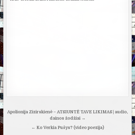
Navigacija
Apolionija Zizirskienė – ATSIUNTĖ TAVE LIKIMAS | audio,
tarp
dainos žodžiai →
įrašų
← Ko Verkia Pušys? (video poezija)