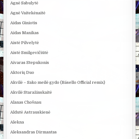
Agnė Sabulytė
Agnė Vaitekėnaitė
Aidas Giniotis
Aidas Manikas
Aistė Pilvelytė
Aistė Smilgevičiūtė
Aivaras Stepukonis
Aktorių Duo
Akvilė – Sako meilė gydo (Bäsello Official remix)
Akvilė Staražinskaitė
Alanas Chošnau
Aldutė Astrauskienė
Alekna
Aleksandras Dirmantas