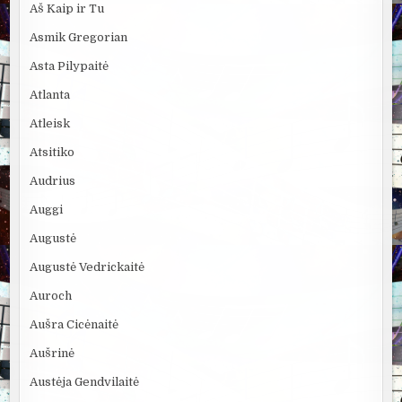
Aš Kaip ir Tu
Asmik Gregorian
Asta Pilypaitė
Atlanta
Atleisk
Atsitiko
Audrius
Auggi
Augustė
Augustė Vedrickaitė
Auroch
Aušra Cicėnaitė
Aušrinė
Austėja Gendvilaitė