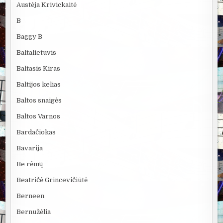
Austėja Krivickaitė
B
Baggy B
Baltalietuvis
Baltasis Kiras
Baltijos kelias
Baltos snaigės
Baltos Varnos
Bardačiokas
Bavarija
Be rėmų
Beatričė Grincevičiūtė
Berneen
Bernužėlia