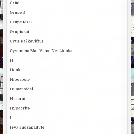
Grūdas
Grupė 3
Grupė MES
Grupiokai
Gytis Paškevičius
Gyvenimo Man Vieno Neužtenka
H
Henkis
Hiperbolė
Humanoidai
Husarai
Hypocrite
I
Ieva Juozapaitytė