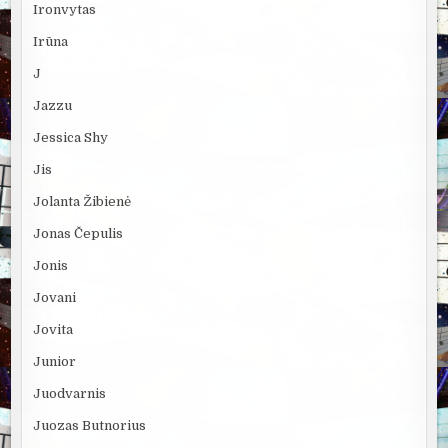
Ironvytas
Irūna
J
Jazzu
Jessica Shy
Jis
Jolanta Žibienė
Jonas Čepulis
Jonis
Jovani
Jovita
Junior
Juodvarnis
Juozas Butnorius