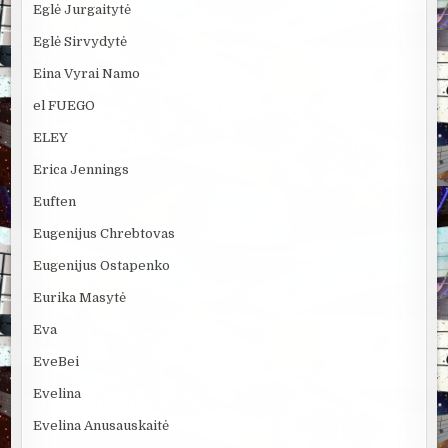
Eglė Jurgaitytė
Eglė Sirvydytė
Eina Vyrai Namo
el FUEGO
ELEY
Erica Jennings
Euften
Eugenijus Chrebtovas
Eugenijus Ostapenko
Eurika Masytė
Eva
EveBei
Evelina
Evelina Anusauskaitė