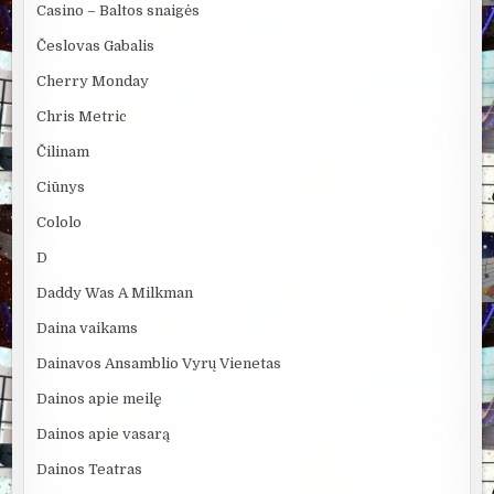
Casino – Baltos snaigės
Česlovas Gabalis
Cherry Monday
Chris Metric
Čilinam
Ciūnys
Cololo
D
Daddy Was A Milkman
Daina vaikams
Dainavos Ansamblio Vyrų Vienetas
Dainos apie meilę
Dainos apie vasarą
Dainos Teatras