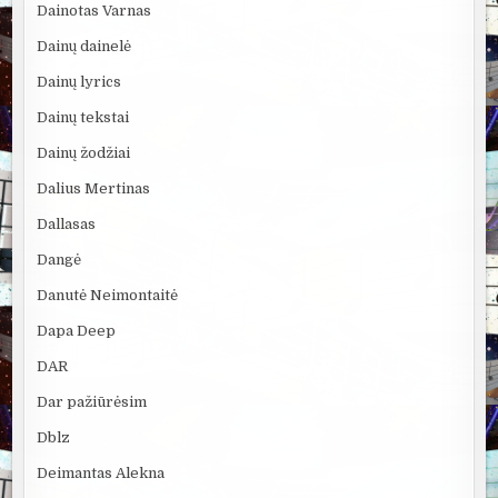
Dainotas Varnas
Dainų dainelė
Dainų lyrics
Dainų tekstai
Dainų žodžiai
Dalius Mertinas
Dallasas
Dangė
Danutė Neimontaitė
Dapa Deep
DAR
Dar pažiūrėsim
Dblz
Deimantas Alekna