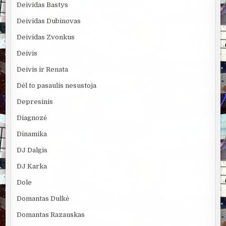
Deividas Bastys
Deividas Dubinovas
Deividas Zvonkus
Deivis
Deivis ir Renata
Dėl to pasaulis nesustoja
Depresinis
Diagnozė
Dinamika
DJ Dalgis
DJ Karka
Dole
Domantas Dulkė
Domantas Razauskas