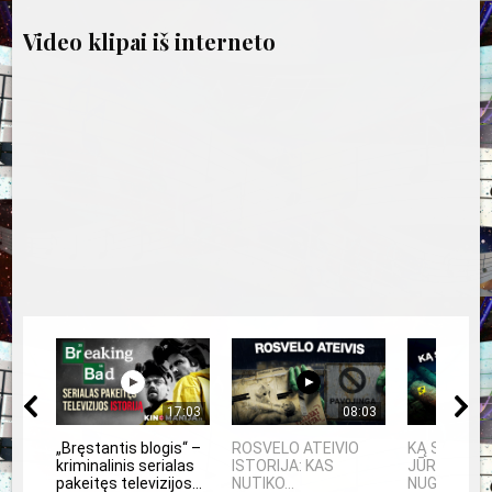
Video klipai iš interneto
17:03
08:03
„Bręstantis blogis“ –
ROSVELO ATEIVIO
KĄ SLEPIA 
kriminalinis serialas
ISTORIJA: KAS
JŪRA? 5
pakeitęs televizijos...
NUTIKO...
NUGRIMZDUS