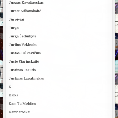
Juozas Kavaliauskas
Jūratė Miliauskaitė
Jūreiviai
Jurga
Jurga Šeduikytė
Jurijus Veklenko
Justas Juškevičius
Justė Starinskaitė
Justinas Jarutis
Justinas Lapatinskas
K
Kafka
Kam Tu Meldies
Kambariokai