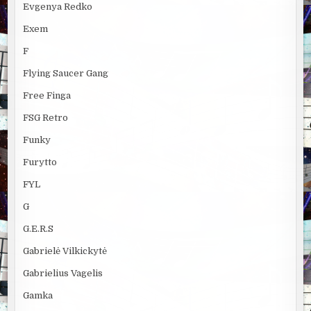
Evgenya Redko
Exem
F
Flying Saucer Gang
Free Finga
FSG Retro
Funky
Furytto
FYL
G
G.E.R.S
Gabrielė Vilkickytė
Gabrielius Vagelis
Gamka