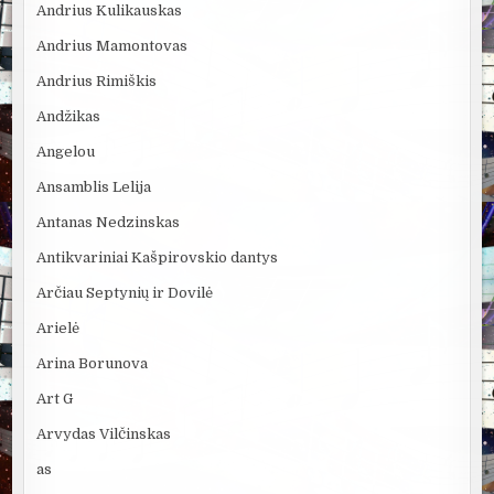
Andrius Kulikauskas
Andrius Mamontovas
Andrius Rimiškis
Andžikas
Angelou
Ansamblis Lelija
Antanas Nedzinskas
Antikvariniai Kašpirovskio dantys
Arčiau Septynių ir Dovilė
Arielė
Arina Borunova
Art G
Arvydas Vilčinskas
as