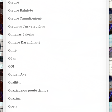
Giedrė
Giedrė Balutytė
Giedrė Tamulionienė
Giedrius Jurgelevičius
Gintaras Jakelis
Gintarė Karaliūnaitė
Gintė
GJan
GOI
Golden Age
Graffitti
Gražiausios poetų dainos
Gražina
Greta