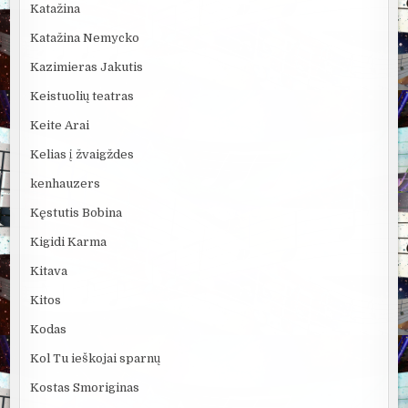
Katažina
Katažina Nemycko
Kazimieras Jakutis
Keistuolių teatras
Keite Arai
Kelias į žvaigždes
kenhauzers
Kęstutis Bobina
Kigidi Karma
Kitava
Kitos
Kodas
Kol Tu ieškojai sparnų
Kostas Smoriginas