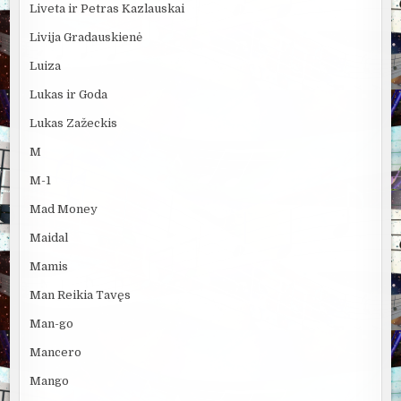
Liveta ir Petras Kazlauskai
Livija Gradauskienė
Luiza
Lukas ir Goda
Lukas Zažeckis
M
M-1
Mad Money
Maidal
Mamis
Man Reikia Tavęs
Man-go
Mancero
Mango