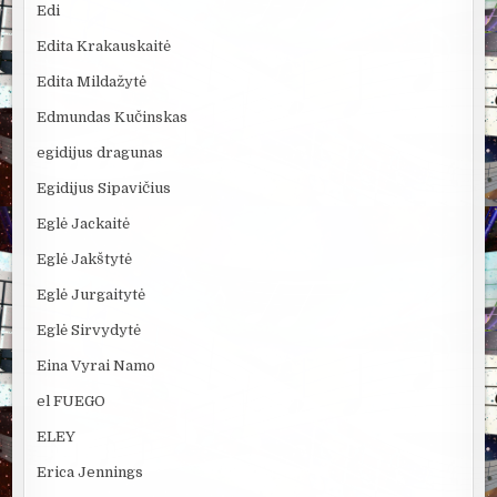
Edi
Edita Krakauskaitė
Edita Mildažytė
Edmundas Kučinskas
egidijus dragunas
Egidijus Sipavičius
Eglė Jackaitė
Eglė Jakštytė
Eglė Jurgaitytė
Eglė Sirvydytė
Eina Vyrai Namo
el FUEGO
ELEY
Erica Jennings