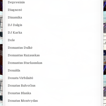
Depresinis
Diagnozė
Dinamika
DJ Dalgis
DJ Karka
Dole
Domantas Dulkė
Domantas Razauskas
Domantas Starkauskas
Donalda
Donata Virbilaitė
Donatas Balvočius
Donatas Blanka
Donatas Montvydas