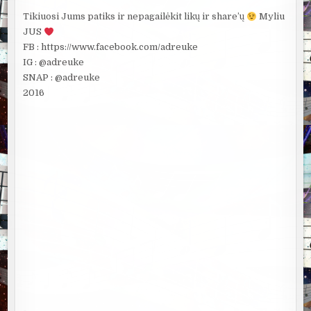
Tikiuosi Jums patiks ir nepagailėkit likų ir share’ų
Myliu
JUS
FB : https://www.facebook.com/adreuke
IG : @adreuke
SNAP : @adreuke
2016