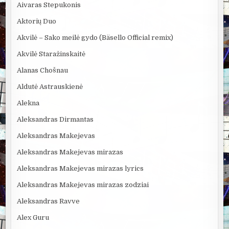
Aivaras Stepukonis
Aktorių Duo
Akvilė – Sako meilė gydo (Bäsello Official remix)
Akvilė Staražinskaitė
Alanas Chošnau
Aldutė Astrauskienė
Alekna
Aleksandras Dirmantas
Aleksandras Makejevas
Aleksandras Makejevas mirazas
Aleksandras Makejevas mirazas lyrics
Aleksandras Makejevas mirazas zodziai
Aleksandras Ravve
Alex Guru