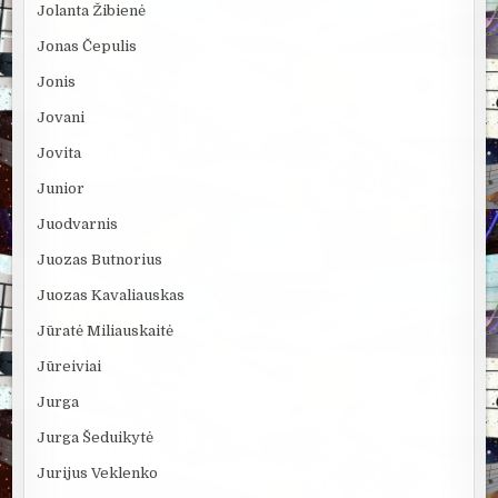
Jolanta Žibienė
Jonas Čepulis
Jonis
Jovani
Jovita
Junior
Juodvarnis
Juozas Butnorius
Juozas Kavaliauskas
Jūratė Miliauskaitė
Jūreiviai
Jurga
Jurga Šeduikytė
Jurijus Veklenko