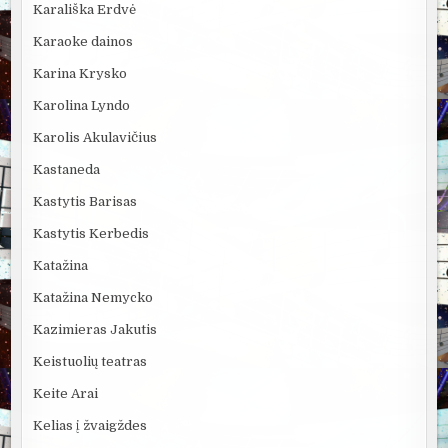
Karališka Erdvė
Karaoke dainos
Karina Krysko
Karolina Lyndo
Karolis Akulavičius
Kastaneda
Kastytis Barisas
Kastytis Kerbedis
Katažina
Katažina Nemycko
Kazimieras Jakutis
Keistuolių teatras
Keite Arai
Kelias į žvaigždes