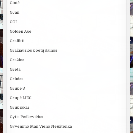
Gintė
GJan
GOI
Golden Age
Graffitti
Gražiausios poetų dainos
Gražina
Greta
Grūdas
Grupė 3
Grupė MES
Grupiokai
Gytis Paškevičius
Gyvenimo Man Vieno Neužtenka