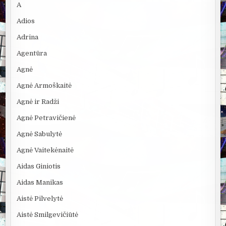
A
Adios
Adrina
Agentūra
Agnė
Agnė Armoškaitė
Agnė ir Radži
Agnė Petravičienė
Agnė Sabulytė
Agnė Vaitekėnaitė
Aidas Giniotis
Aidas Manikas
Aistė Pilvelytė
Aistė Smilgevičiūtė