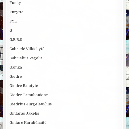
Funky
Furytto
FYL
G
G.E.R.S
Gabrielė Vilkickytė
Gabrielius Vagelis
Gamka
Giedrė
Giedrė Balutytė
Giedrė Tamulionienė
Giedrius Jurgelevičius
Gintaras Jakelis
Gintarė Karaliūnaitė