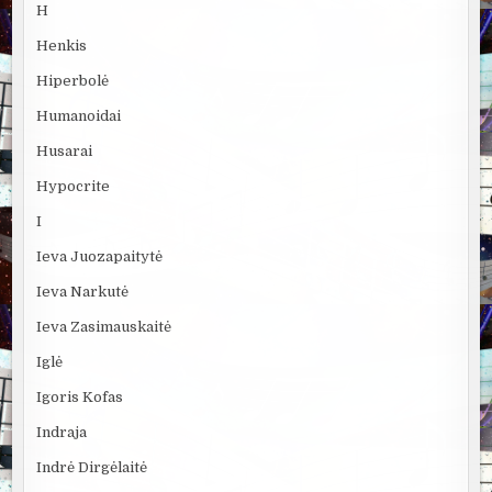
H
Henkis
Hiperbolė
Humanoidai
Husarai
Hypocrite
I
Ieva Juozapaitytė
Ieva Narkutė
Ieva Zasimauskaitė
Iglė
Igoris Kofas
Indraja
Indrė Dirgėlaitė