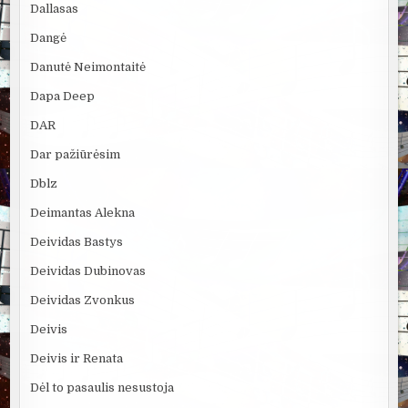
Dallasas
Dangė
Danutė Neimontaitė
Dapa Deep
DAR
Dar pažiūrėsim
Dblz
Deimantas Alekna
Deividas Bastys
Deividas Dubinovas
Deividas Zvonkus
Deivis
Deivis ir Renata
Dėl to pasaulis nesustoja