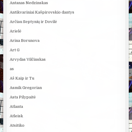
Antanas Nedzinskas
Antikvariniai Kašpirovskio dantys
Arčiau Septynių ir Dovilė
Arielė
Arina Borunova
Art G
Arvydas Vilčinskas
as
Aš Kaip ir Tu
Asmik Gregorian
Asta Pilypaitė
Atlanta
Atleisk
Atsitiko