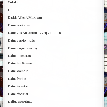
Cololo
D
Daddy Was A Milkman
Daina vaikams
Dainavos Ansamblio Vyrų Vienetas
Dainos apie meilę
Dainos apie vasarą
Dainos Teatras
Dainotas Varnas
Dainų dainelė
Dainų lyrics
Dainų tekstai
Dainų žodžiai
Dalius Mertinas