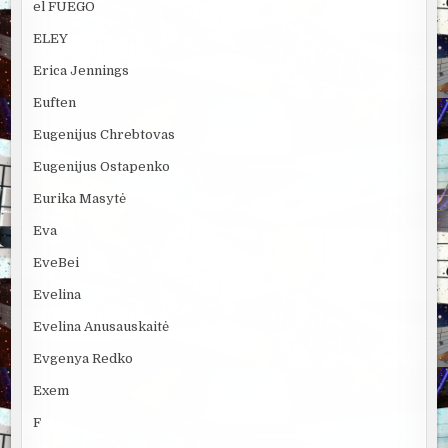
el FUEGO
ELEY
Erica Jennings
Euften
Eugenijus Chrebtovas
Eugenijus Ostapenko
Eurika Masytė
Eva
EveBei
Evelina
Evelina Anusauskaitė
Evgenya Redko
Exem
F