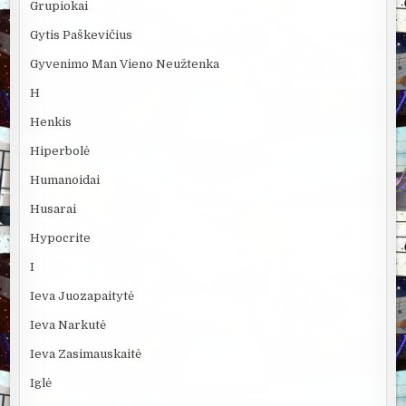
Grupiokai
Gytis Paškevičius
Gyvenimo Man Vieno Neužtenka
H
Henkis
Hiperbolė
Humanoidai
Husarai
Hypocrite
I
Ieva Juozapaitytė
Ieva Narkutė
Ieva Zasimauskaitė
Iglė