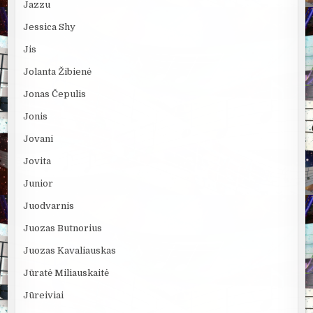
Jazzu
Jessica Shy
Jis
Jolanta Žibienė
Jonas Čepulis
Jonis
Jovani
Jovita
Junior
Juodvarnis
Juozas Butnorius
Juozas Kavaliauskas
Jūratė Miliauskaitė
Jūreiviai