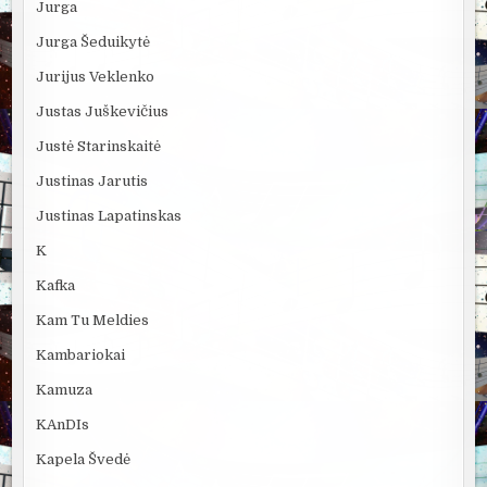
Jurga
Jurga Šeduikytė
Jurijus Veklenko
Justas Juškevičius
Justė Starinskaitė
Justinas Jarutis
Justinas Lapatinskas
K
Kafka
Kam Tu Meldies
Kambariokai
Kamuza
KAnDIs
Kapela Švedė