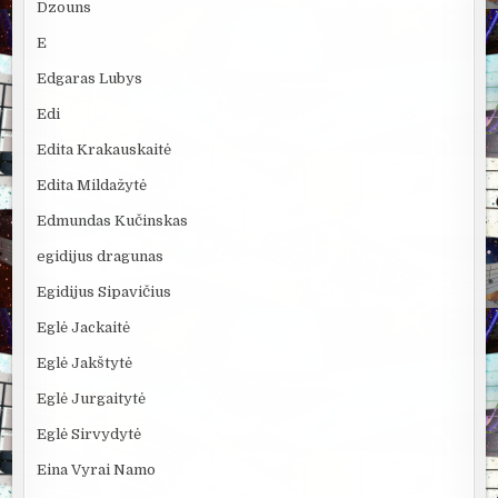
Dzouns
E
Edgaras Lubys
Edi
Edita Krakauskaitė
Edita Mildažytė
Edmundas Kučinskas
egidijus dragunas
Egidijus Sipavičius
Eglė Jackaitė
Eglė Jakštytė
Eglė Jurgaitytė
Eglė Sirvydytė
Eina Vyrai Namo