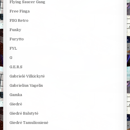
Flying Saucer Gang
Free Finga
FSG Retro
Funky
Furytto
FYL
G
G.E.R.S
Gabrielė Vilkickytė
Gabrielius Vagelis
Gamka
Giedrė
Giedrė Balutytė
Giedrė Tamulionienė