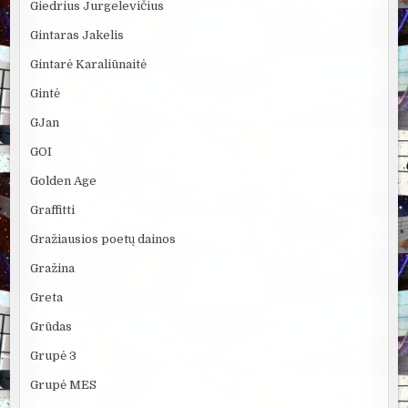
Giedrius Jurgelevičius
Gintaras Jakelis
Gintarė Karaliūnaitė
Gintė
GJan
GOI
Golden Age
Graffitti
Gražiausios poetų dainos
Gražina
Greta
Grūdas
Grupė 3
Grupė MES