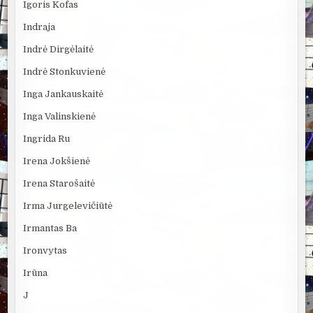
Igoris Kofas
Indraja
Indrė Dirgėlaitė
Indrė Stonkuvienė
Inga Jankauskaitė
Inga Valinskienė
Ingrida Ru
Irena Jokšienė
Irena Starošaitė
Irma Jurgelevičiūtė
Irmantas Ba
Ironvytas
Irūna
J