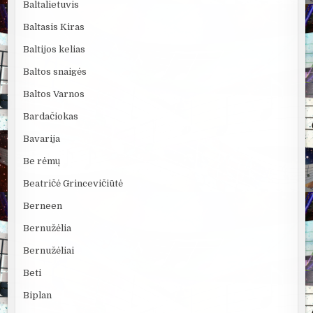
Baltalietuvis
Baltasis Kiras
Baltijos kelias
Baltos snaigės
Baltos Varnos
Bardačiokas
Bavarija
Be rėmų
Beatričė Grincevičiūtė
Berneen
Bernužėlia
Bernužėliai
Beti
Biplan