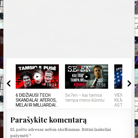
10:24
17:50
6 DIDŽIAUSI TECH
Se7en – kai tamsa
VIENINTELIS
SKANDALAI: AFEROS,
tampa meno kūriniu
KILMĖS NA
MELAI IR MILIJARDAI...
ASTRONAU
Parašykite komentarą
El. pašto adresas nebus skelbiamas.
Būtini laukeliai
pažymėti
*