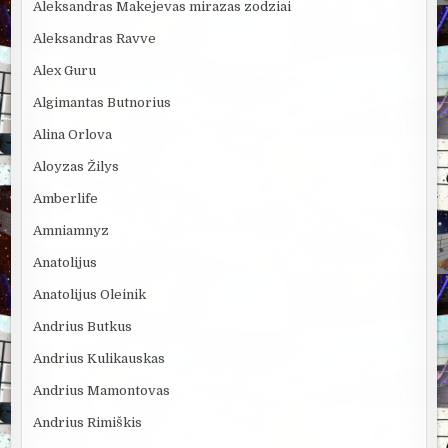
Aleksandras Makejevas mirazas zodziai
Aleksandras Ravve
Alex Guru
Algimantas Butnorius
Alina Orlova
Aloyzas Žilys
Amberlife
Amniamnyz
Anatolijus
Anatolijus Oleinik
Andrius Butkus
Andrius Kulikauskas
Andrius Mamontovas
Andrius Rimiškis