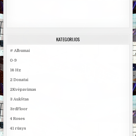
KATEGORIJOS
# Albumai
0-9
16 Hz
2 Donatai
2Kvėpavimas
3 Aukštas
3rdFloor
4 Roses
41 rūsys