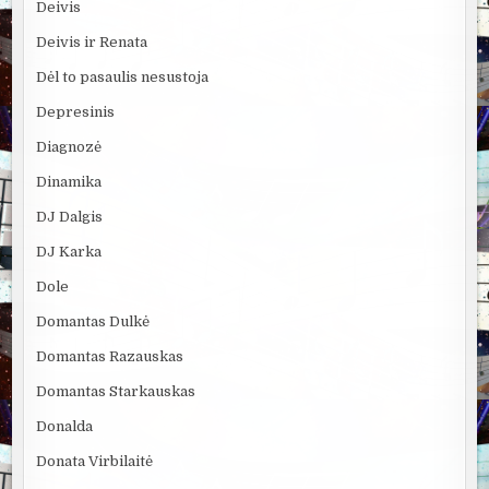
Deivis
Deivis ir Renata
Dėl to pasaulis nesustoja
Depresinis
Diagnozė
Dinamika
DJ Dalgis
DJ Karka
Dole
Domantas Dulkė
Domantas Razauskas
Domantas Starkauskas
Donalda
Donata Virbilaitė