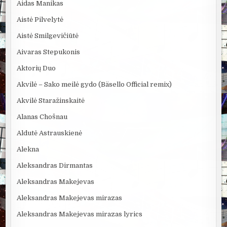
Aidas Manikas
Aistė Pilvelytė
Aistė Smilgevičiūtė
Aivaras Stepukonis
Aktorių Duo
Akvilė – Sako meilė gydo (Bäsello Official remix)
Akvilė Staražinskaitė
Alanas Chošnau
Aldutė Astrauskienė
Alekna
Aleksandras Dirmantas
Aleksandras Makejevas
Aleksandras Makejevas mirazas
Aleksandras Makejevas mirazas lyrics