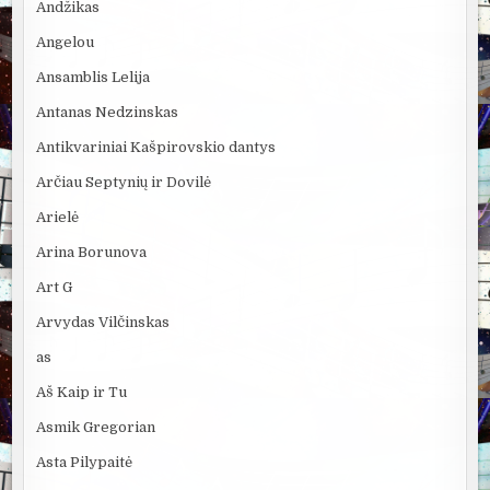
Andžikas
Angelou
Ansamblis Lelija
Antanas Nedzinskas
Antikvariniai Kašpirovskio dantys
Arčiau Septynių ir Dovilė
Arielė
Arina Borunova
Art G
Arvydas Vilčinskas
as
Aš Kaip ir Tu
Asmik Gregorian
Asta Pilypaitė