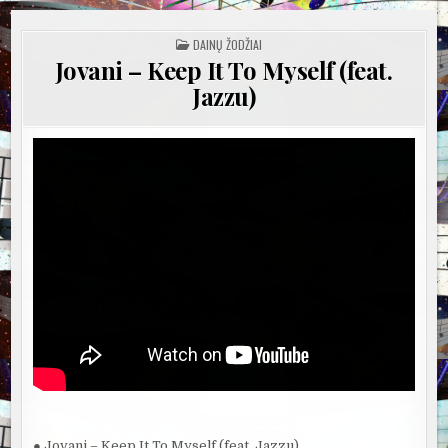
POSTED
DAINŲ ŽODŽIAI
IN
Jovani – Keep It To Myself (feat.
Jazzu)
● Jovani – Keep It To Myself (feat. Jazzu)