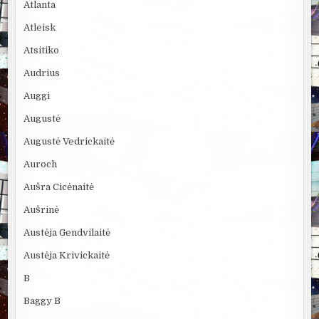
Atlanta
Atleisk
Atsitiko
Audrius
Auggi
Augustė
Augustė Vedrickaitė
Auroch
Aušra Cicėnaitė
Aušrinė
Austėja Gendvilaitė
Austėja Krivickaitė
B
Baggy B