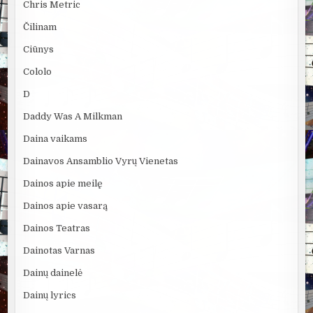
Chris Metric
Čilinam
Ciūnys
Cololo
D
Daddy Was A Milkman
Daina vaikams
Dainavos Ansamblio Vyrų Vienetas
Dainos apie meilę
Dainos apie vasarą
Dainos Teatras
Dainotas Varnas
Dainų dainelė
Dainų lyrics