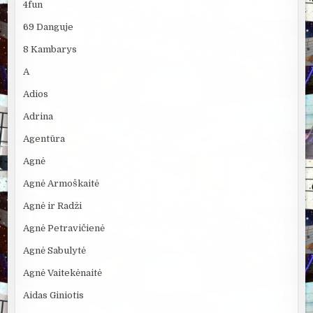
4fun
69 Danguje
8 Kambarys
A
Adios
Adrina
Agentūra
Agnė
Agnė Armoškaitė
Agnė ir Radži
Agnė Petravičienė
Agnė Sabulytė
Agnė Vaitekėnaitė
Aidas Giniotis