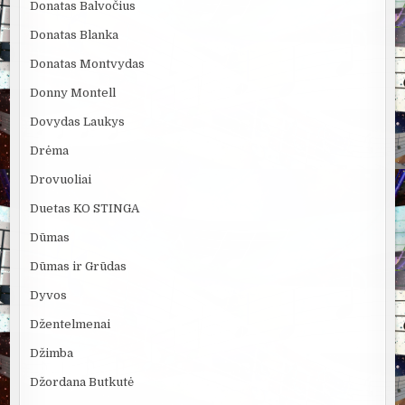
Donatas Balvočius
Donatas Blanka
Donatas Montvydas
Donny Montell
Dovydas Laukys
Drėma
Drovuoliai
Duetas KO STINGA
Dūmas
Dūmas ir Grūdas
Dyvos
Džentelmenai
Džimba
Džordana Butkutė