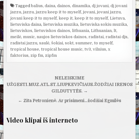
Tagged
balius
,
daina
,
dainos
,
dinamika
,
dj jovani
,
dj jovani
jazzu
,
jazzu
,
jazzu keep it to myself
,
jovani
,
jovani jazzu
,
jovani keep it to myself
,
keep it
,
keep it to myself
,
Lietuva
,
lietuviska daina
,
lietuviska muzika
,
lietuviska sokiu muzika
,
lietuviskos
,
lietuviskos dainos
,
lithuania
,
Lithuanian
,
lt
,
meilė
,
music
,
naujos lietuviskos dainos
,
radistai
,
radistai djs
,
radistai jazzu
,
saulė
,
šokiai
,
sokt
,
summer
,
to myself
,
tropical house
,
tropical house music
,
tv3
,
vilnius
,
x
faktorius
,
zip fm
,
zipfm
Navigacija
NELEISKIME
tarp
UŽGESTI.MUZ.ATL.ST.LIUPKEVIČIAUS.ŽODŽIAI IRENOS
GILDUTYTĖS. →
įrašų
← Zita Petronienė. Ar prisimeni…žodžiai Egmilės
Video klipai iš interneto