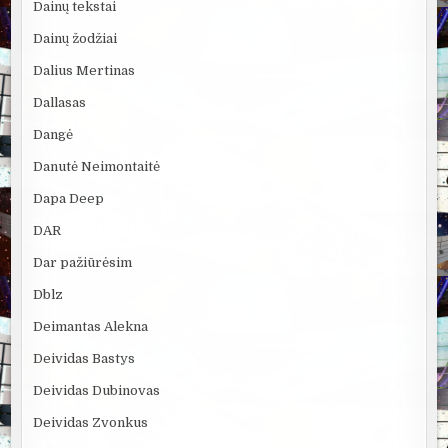
Dainų tekstai
Dainų žodžiai
Dalius Mertinas
Dallasas
Dangė
Danutė Neimontaitė
Dapa Deep
DAR
Dar pažiūrėsim
Dblz
Deimantas Alekna
Deividas Bastys
Deividas Dubinovas
Deividas Zvonkus