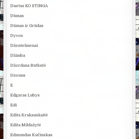
Duetas KO STINGA
Dūmas
Dūmas ir Grūdas
Dyvos
Džentelmenai
Džimba
Džordana Butkutė
Dzouns
E
Edgaras Lubys
Edi
Edita Krakauskaitė
Edita Mildažytė
Edmundas Kučinskas