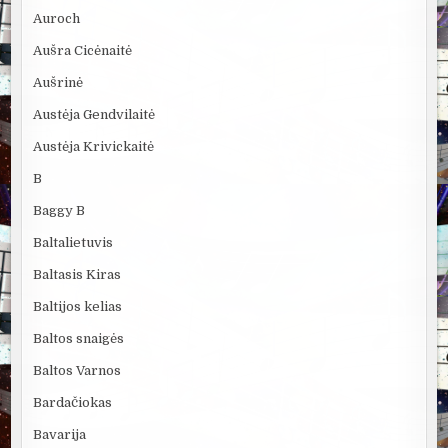
Auroch
Aušra Cicėnaitė
Aušrinė
Austėja Gendvilaitė
Austėja Krivickaitė
B
Baggy B
Baltalietuvis
Baltasis Kiras
Baltijos kelias
Baltos snaigės
Baltos Varnos
Bardačiokas
Bavarija