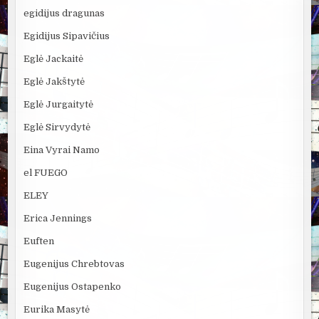
egidijus dragunas
Egidijus Sipavičius
Eglė Jackaitė
Eglė Jakštytė
Eglė Jurgaitytė
Eglė Sirvydytė
Eina Vyrai Namo
el FUEGO
ELEY
Erica Jennings
Euften
Eugenijus Chrebtovas
Eugenijus Ostapenko
Eurika Masytė