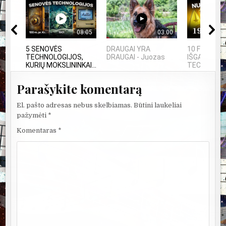
08:05
03:00
5 SENOVĖS
DRAUGAI YRA
10 FILMUOS
TECHNOLOGIJOS,
DRAUGAI - Juozas
IŠGALVOTŲ
KURIŲ MOKSLININKAI...
TECHNOLOGI
Parašykite komentarą
El. pašto adresas nebus skelbiamas.
Būtini laukeliai
pažymėti
*
Komentaras
*