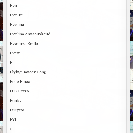
Eva
EveBei
Evelina
Evelina Anusauskaitė
Evgenya Redko
Exem
F
Flying Saucer Gang
Free Finga
FSG Retro
Funky
Furytto
FYL
G