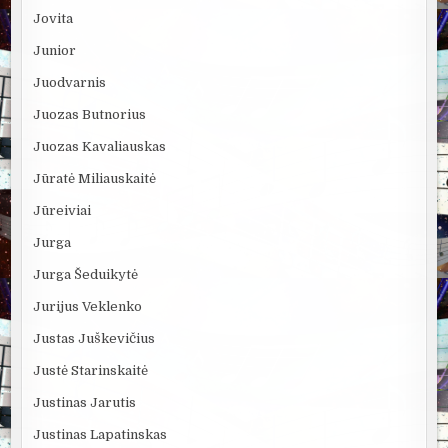
Jovita
Junior
Juodvarnis
Juozas Butnorius
Juozas Kavaliauskas
Jūratė Miliauskaitė
Jūreiviai
Jurga
Jurga Šeduikytė
Jurijus Veklenko
Justas Juškevičius
Justė Starinskaitė
Justinas Jarutis
Justinas Lapatinskas