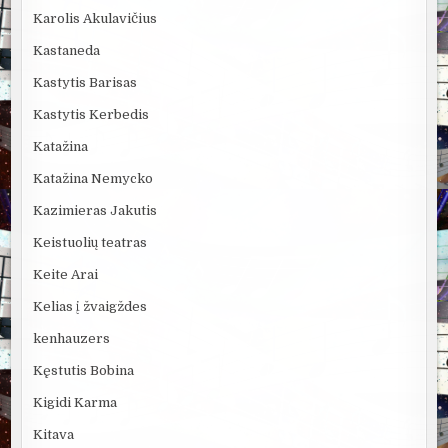
Karolis Akulavičius
Kastaneda
Kastytis Barisas
Kastytis Kerbedis
Katažina
Katažina Nemycko
Kazimieras Jakutis
Keistuolių teatras
Keite Arai
Kelias į žvaigždes
kenhauzers
Kęstutis Bobina
Kigidi Karma
Kitava