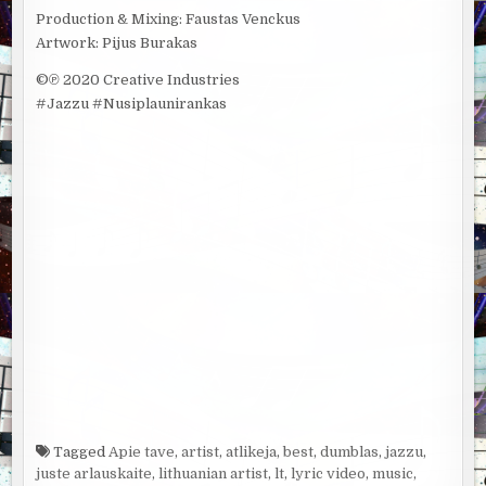
Production & Mixing: Faustas Venckus
Artwork: Pijus Burakas
©℗ 2020 Creative Industries
#Jazzu #Nusiplaunirankas
Tagged
Apie tave
,
artist
,
atlikeja
,
best
,
dumblas
,
jazzu
,
juste arlauskaite
,
lithuanian artist
,
lt
,
lyric video
,
music
,