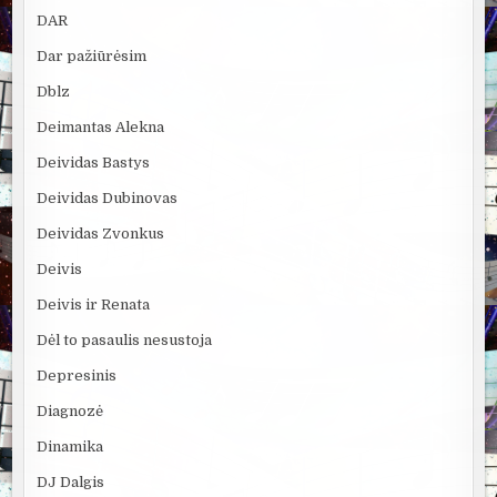
DAR
Dar pažiūrėsim
Dblz
Deimantas Alekna
Deividas Bastys
Deividas Dubinovas
Deividas Zvonkus
Deivis
Deivis ir Renata
Dėl to pasaulis nesustoja
Depresinis
Diagnozė
Dinamika
DJ Dalgis