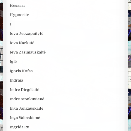
Husarai
Hypocrite
I
Ieva Juozapaitytė
Ieva Narkutė
Ieva Zasimauskaitė
Iglė
Igoris Kofas
Indraja
Indrė Dirgėlaitė
Indrė Stonkuvienė
Inga Jankauskaitė
Inga Valinskienė
Ingrida Ru