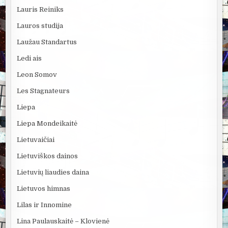
Lauris Reiniks
Lauros studija
Laužau Standartus
Ledi ais
Leon Somov
Les Stagnateurs
Liepa
Liepa Mondeikaitė
Lietuvaičiai
Lietuviškos dainos
Lietuvių liaudies daina
Lietuvos himnas
Lilas ir Innomine
Lina Paulauskaitė – Klovienė