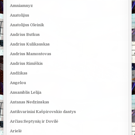
Amniamnyz
Anatolijus
Anatolijus Oleinik
Andrius Butkus
Andrius Kulikauskas
Andrius Mamontovas
Andrius Rimiškis
Andžikas
Angelou
Ansamblis Lelija
Antanas Nedzinskas
Antikvariniai Kašpirovskio dantys
Arčiau Septynių ir Dovilė
Arielė