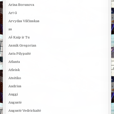
Arina Borunova
Art G
Arvydas Vilčinskas
as
Aš Kaip ir Tu
Asmik Gregorian
Asta Pilypaitė
Atlanta
Atleisk
Atsitiko
Audrius
Auggi
Augustė
Augustė Vedrickaitė