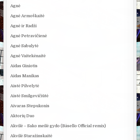
Agnė
Agnė Armoškaitė
Agnė ir Radži
Agnė Petravičienė
Agnė Sabulytė
Agnė Vaitekėnaitė
Aidas Giniotis
Aidas Manikas
Aistė Pilvelytė
Aistė Smilgevičiūtė
Aivaras Stepukonis
Aktorių Duo
Akvilė – Sako meilė gydo (Bäsello Official remix)
Akvilė Staražinskaitė