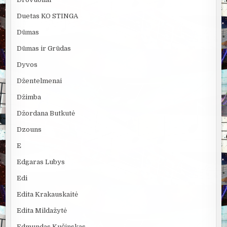
Duetas KO STINGA
Dūmas
Dūmas ir Grūdas
Dyvos
Džentelmenai
Džimba
Džordana Butkutė
Dzouns
E
Edgaras Lubys
Edi
Edita Krakauskaitė
Edita Mildažytė
Edmundas Kučinskas