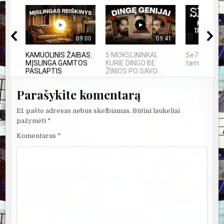
09:00
09:41
KAMUOLINIS ŽAIBAS:
5 MOKSLININKAI,
Se7en – ka
MĮSLINGA GAMTOS
KURIE DINGO BE
tampa meno
PASLAPTIS
ŽINIOS PO SAVO...
Parašykite komentarą
El. pašto adresas nebus skelbiamas.
Būtini laukeliai
pažymėti
*
Komentaras
*