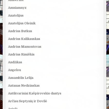
Amniamnyz
Anatolijus
Anatolijus Oleinik
Andrius Butkus
Andrius Kulikauskas
Andrius Mamontovas
Andrius Rimiškis
Andžikas
Angelou
Ansamblis Lelija
Antanas Nedzinskas
Antikvariniai Kašpirovskio dantys
Arčiau Septynių ir Dovilė
Arielė