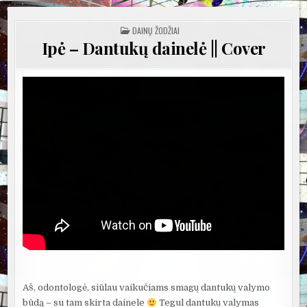
POSTED
DAINŲ ŽODŽIAI
IN
Ipė – Dantukų dainelė || Cover
Aš, odontologė, siūlau vaikučiams smagų dantukų valymo
būdą – su tam skirta dainele
Tegul dantukų valymas