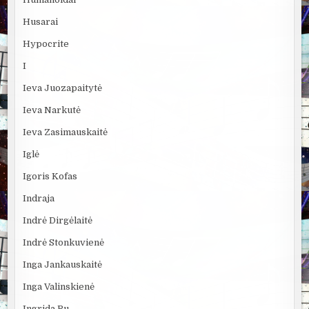
Husarai
Hypocrite
I
Ieva Juozapaitytė
Ieva Narkutė
Ieva Zasimauskaitė
Iglė
Igoris Kofas
Indraja
Indrė Dirgėlaitė
Indrė Stonkuvienė
Inga Jankauskaitė
Inga Valinskienė
Ingrida Ru