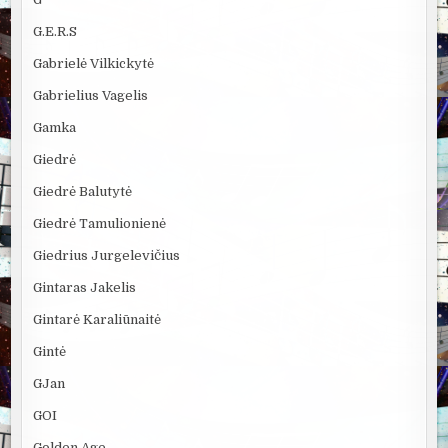
G.E.R.S
Gabrielė Vilkickytė
Gabrielius Vagelis
Gamka
Giedrė
Giedrė Balutytė
Giedrė Tamulionienė
Giedrius Jurgelevičius
Gintaras Jakelis
Gintarė Karaliūnaitė
Gintė
GJan
GOI
Golden Age