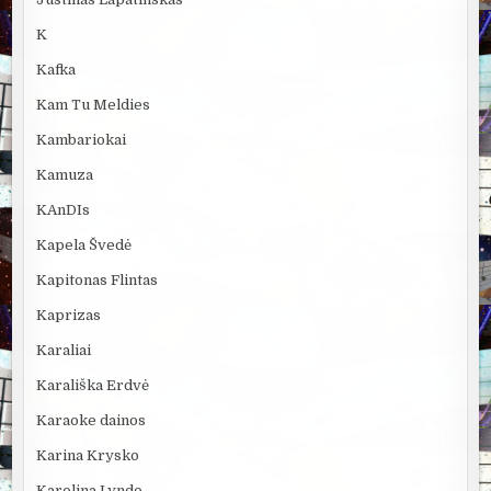
K
Kafka
Kam Tu Meldies
Kambariokai
Kamuza
KAnDIs
Kapela Švedė
Kapitonas Flintas
Kaprizas
Karaliai
Karališka Erdvė
Karaoke dainos
Karina Krysko
Karolina Lyndo