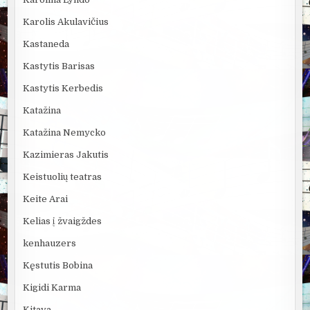
Karolis Akulavičius
Kastaneda
Kastytis Barisas
Kastytis Kerbedis
Katažina
Katažina Nemycko
Kazimieras Jakutis
Keistuolių teatras
Keite Arai
Kelias į žvaigždes
kenhauzers
Kęstutis Bobina
Kigidi Karma
Kitava