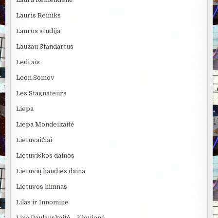
Lauris Reiniks
Lauros studija
Laužau Standartus
Ledi ais
Leon Somov
Les Stagnateurs
Liepa
Liepa Mondeikaitė
Lietuvaičiai
Lietuviškos dainos
Lietuvių liaudies daina
Lietuvos himnas
Lilas ir Innomine
Lina Paulauskaitė – Klovienė