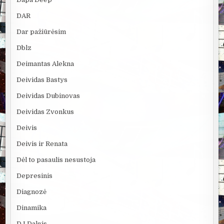
DAR
Dar pažiūrėsim
Dblz
Deimantas Alekna
Deividas Bastys
Deividas Dubinovas
Deividas Zvonkus
Deivis
Deivis ir Renata
Dėl to pasaulis nesustoja
Depresinis
Diagnozė
Dinamika
DJ Dalgis