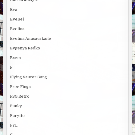
Eva
EveBei
Evelina
Evelina Anusauskaitė
Evgenya Redko
Exem
F
Flying Saucer Gang
Free Finga
FSG Retro
Funky
Furytto
FYL
G