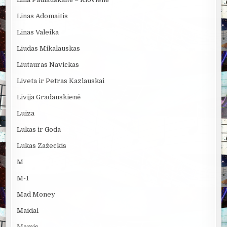
Linas Adomaitis
Linas Valeika
Liudas Mikalauskas
Liutauras Navickas
Liveta ir Petras Kazlauskai
Livija Gradauskienė
Luiza
Lukas ir Goda
Lukas Zažeckis
M
M-1
Mad Money
Maidal
Mamis