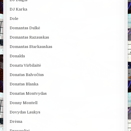
DJ Karka
Dole
Domantas Dulkė
Domantas Razauskas
Domantas Starkauskas
Donalda
Donata Virbilaitė
Donatas Balvočius
Donatas Blanka
Donatas Montvydas
Donny Montell
Dovydas Laukys
Drėma
Drovuoliai