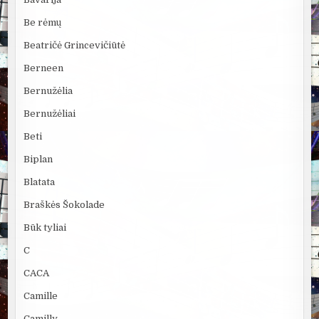
Be rėmų
Beatričė Grincevičiūtė
Berneen
Bernužėlia
Bernužėliai
Beti
Biplan
Blatata
Braškės Šokolade
Būk tyliai
C
CACA
Camille
Camilly