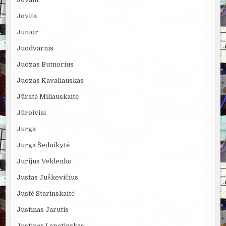
Jovita
Junior
Juodvarnis
Juozas Butnorius
Juozas Kavaliauskas
Jūratė Miliauskaitė
Jūreiviai
Jurga
Jurga Šeduikytė
Jurijus Veklenko
Justas Juškevičius
Justė Starinskaitė
Justinas Jarutis
Justinas Lapatinskas