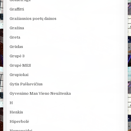
Graffitti
Gražiausios poetų dainos
Gražina
Greta
Grūdas
Grupė 3
Grupė MES
Grupiokai
Gytis Paškevičius
Gyvenimo Man Vieno Neužtenka
H
Henkis
Hiperbolė
Humanoidai