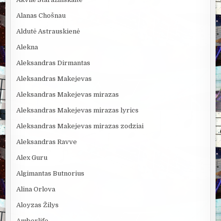
Alanas Chošnau
Aldutė Astrauskienė
Alekna
Aleksandras Dirmantas
Aleksandras Makejevas
Aleksandras Makejevas mirazas
Aleksandras Makejevas mirazas lyrics
Aleksandras Makejevas mirazas zodziai
Aleksandras Ravve
Alex Guru
Algimantas Butnorius
Alina Orlova
Aloyzas Žilys
Amberlife