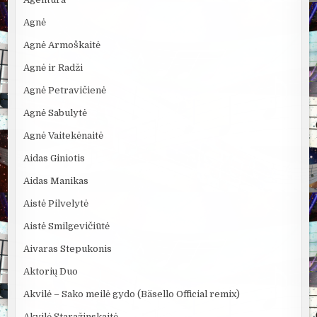
Agnė
Agnė Armoškaitė
Agnė ir Radži
Agnė Petravičienė
Agnė Sabulytė
Agnė Vaitekėnaitė
Aidas Giniotis
Aidas Manikas
Aistė Pilvelytė
Aistė Smilgevičiūtė
Aivaras Stepukonis
Aktorių Duo
Akvilė – Sako meilė gydo (Bäsello Official remix)
Akvilė Staražinskaitė