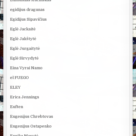
egidijus dragunas
Egidijus Sipavičius
Eglė Jackaitė
Eglė Jakštytė
Eglė Jurgaitytė
Eglė Sirvydytė
Eina Vyrai Namo
el FUEGO
ELEY
Erica Jennings
Euften
Eugenijus Chrebtovas
Eugenijus Ostapenko
Eurika Masytė