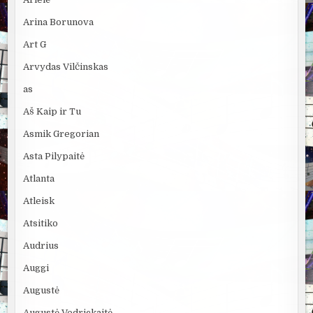
Arina Borunova
Art G
Arvydas Vilčinskas
as
Aš Kaip ir Tu
Asmik Gregorian
Asta Pilypaitė
Atlanta
Atleisk
Atsitiko
Audrius
Auggi
Augustė
Augustė Vedrickaitė