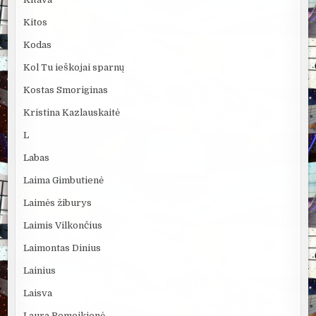
Kitos
Kodas
Kol Tu ieškojai sparnų
Kostas Smoriginas
Kristina Kazlauskaitė
L
Labas
Laima Gimbutienė
Laimės žiburys
Laimis Vilkončius
Laimontas Dinius
Lainius
Laisva
Laura Remeikienė