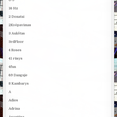
16 Hz
2 Donatai
2Kvėpavimas
3 Aukštas
3rdFloor
4 Roses
41 rūsys
4fun
69 Danguje
8 Kambarys
A
Adios
Adrina
Agentūra