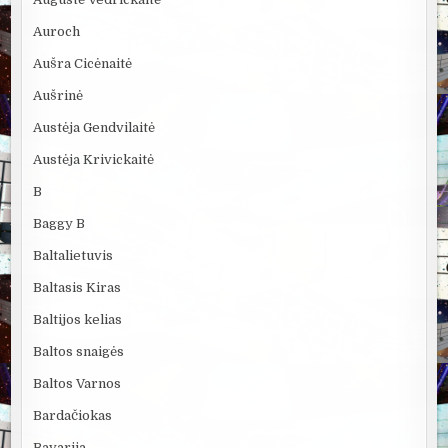
Auroch
Aušra Cicėnaitė
Aušrinė
Austėja Gendvilaitė
Austėja Krivickaitė
B
Baggy B
Baltalietuvis
Baltasis Kiras
Baltijos kelias
Baltos snaigės
Baltos Varnos
Bardačiokas
Bavarija