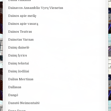
Dainavos Ansamblio Vyrų Vienetas
Dainos apie meilę
Dainos apie vasarą
Dainos Teatras
Dainotas Varnas
Dainų dainelė
Dainų lyrics
Dainų tekstai
Dainų žodžiai
Dalius Mertinas
Dallasas
Dangė
Danutė Neimontaitė
Dapa Deep