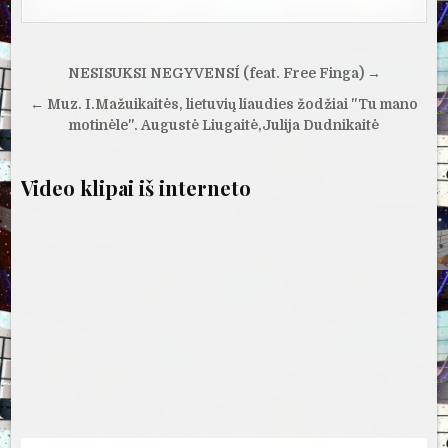
Navigacija
NESISUKSI NEGYVENSÍ (feat. Free Finga) →
tarp
← Muz. I.Mažuikaitės, lietuvių liaudies žodžiai "Tu mano
įrašų
motinėle". Augustė Liugaitė,Julija Dudnikaitė
Video klipai iš interneto