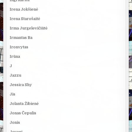
Irena Jokšienė
Irena Starošaitė
Irma Jurgelevičiūtė
Irmantas Ba
Ironvytas
Irūna
J
Jazzu
Jessica Shy
Jis
Jolanta Žibienė
Jonas Čepulis
Jonis
Jovani