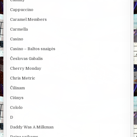
Cappuccino
Caramel Members
Carmella
Casino
Casino – Baltos snaigės
Česlovas Gabalis
Cherry Monday
Chris Metric
Čilinam
Ciūnys
Cololo
D
Daddy Was A Milkman
Daina vaikams