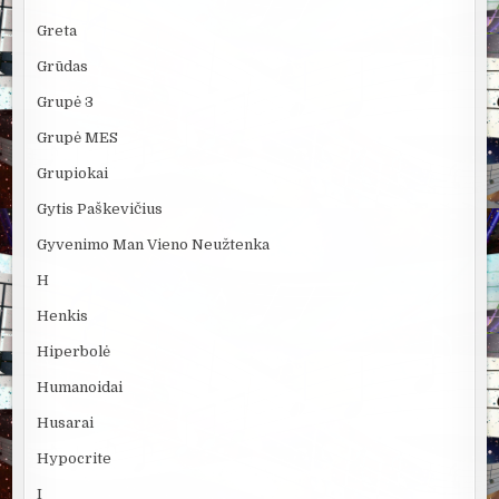
Greta
Grūdas
Grupė 3
Grupė MES
Grupiokai
Gytis Paškevičius
Gyvenimo Man Vieno Neužtenka
H
Henkis
Hiperbolė
Humanoidai
Husarai
Hypocrite
I