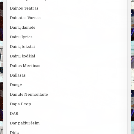
Dainos Teatras
Dainotas Varnas
Dainų dainelė
Dainų lyrics
Dainų tekstai
Dainų žodžiai
Dalius Mertinas
Dallasas
Dangė
Danutė Neimontaitė
Dapa Deep
DAR
Dar pažiūrėsim
Dblz