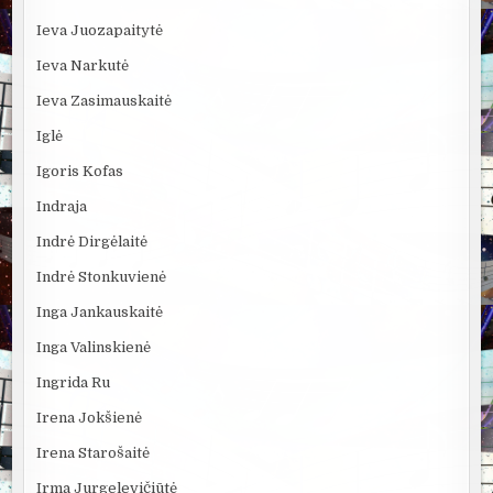
Ieva Juozapaitytė
Ieva Narkutė
Ieva Zasimauskaitė
Iglė
Igoris Kofas
Indraja
Indrė Dirgėlaitė
Indrė Stonkuvienė
Inga Jankauskaitė
Inga Valinskienė
Ingrida Ru
Irena Jokšienė
Irena Starošaitė
Irma Jurgelevičiūtė