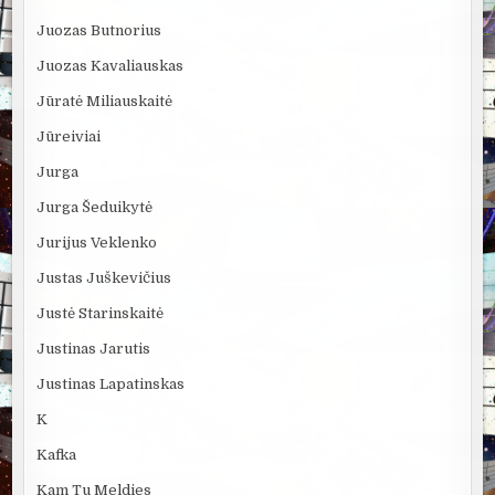
Juozas Butnorius
Juozas Kavaliauskas
Jūratė Miliauskaitė
Jūreiviai
Jurga
Jurga Šeduikytė
Jurijus Veklenko
Justas Juškevičius
Justė Starinskaitė
Justinas Jarutis
Justinas Lapatinskas
K
Kafka
Kam Tu Meldies