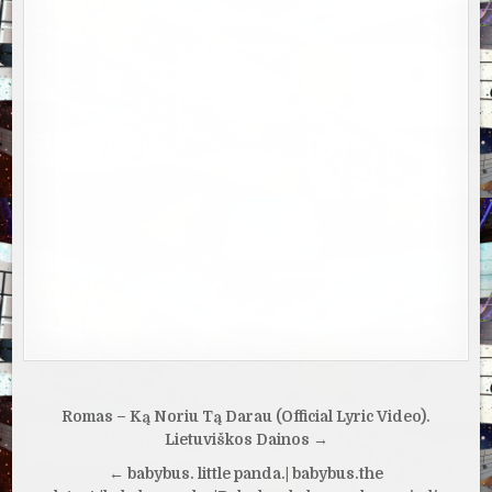
Navigacija
Romas – Ką Noriu Tą Darau (Official Lyric Video).
tarp
Lietuviškos Dainos →
įrašų
← babybus. little panda.| babybus.the