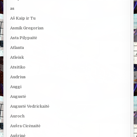
as
Aš Kaip ir Tu
Asmik Gregorian
Asta Pilypaitė
Atlanta
Atleisk
Atsitiko
Audrius
Auggi
Augustė
Augustė Vedrickaitė
Auroch
Aušra Cicėnaitė
Aušrinė