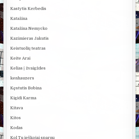
Kastytis Kerbedis
Katažina
Katažina Nemycko
Kazimieras Jakutis
Keistuolių teatras
Keite Arai
Kelias į žvaigždes
kenhauzers
Kęstutis Bobina
Kigidi Karma
Kitava
Kitos
Kodas
Kol Tu ieškojai sparnų