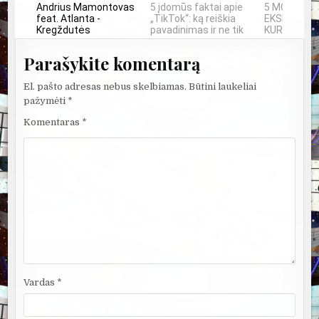
Andrius Mamontovas
5 įdomūs faktai apie
5 MOKSLINI
feat. Atlanta -
„TikTok“: ką reiškia
EKSPERIMEN
Kregždutės
pavadinimas ir ne tik
KURIE SUKRĖ
Parašykite komentarą
El. pašto adresas nebus skelbiamas.
Būtini laukeliai
pažymėti
*
Komentaras
*
Vardas
*