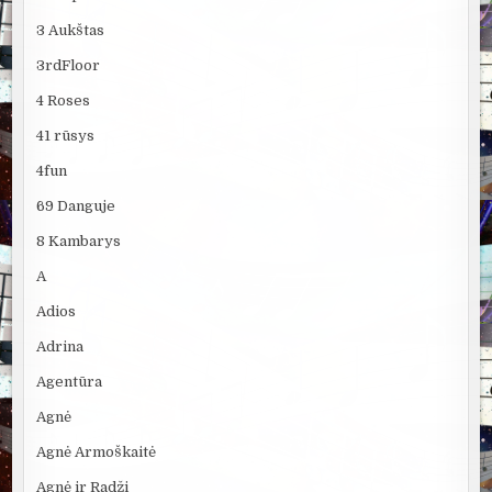
3 Aukštas
3rdFloor
4 Roses
41 rūsys
4fun
69 Danguje
8 Kambarys
A
Adios
Adrina
Agentūra
Agnė
Agnė Armoškaitė
Agnė ir Radži