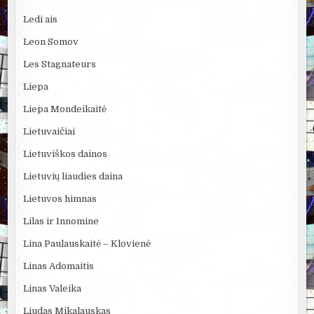
Ledi ais
Leon Somov
Les Stagnateurs
Liepa
Liepa Mondeikaitė
Lietuvaičiai
Lietuviškos dainos
Lietuvių liaudies daina
Lietuvos himnas
Lilas ir Innomine
Lina Paulauskaitė – Klovienė
Linas Adomaitis
Linas Valeika
Liudas Mikalauskas