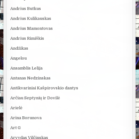
Andrius Butkus
Andrius Kulikauskas
Andrius Mamontovas
Andrius Rimiškis
Andžikas
Angelou
Ansamblis Lelija
Antanas Nedzinskas
Antikvariniai Kašpirovskio dantys
Arčiau Septynių ir Dovilė
Arielė
Arina Borunova
Art G
Arvydas Vilčinskas