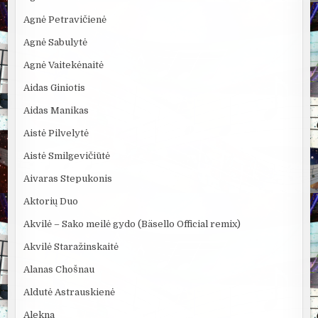
Agnė Petravičienė
Agnė Sabulytė
Agnė Vaitekėnaitė
Aidas Giniotis
Aidas Manikas
Aistė Pilvelytė
Aistė Smilgevičiūtė
Aivaras Stepukonis
Aktorių Duo
Akvilė – Sako meilė gydo (Bäsello Official remix)
Akvilė Staražinskaitė
Alanas Chošnau
Aldutė Astrauskienė
Alekna