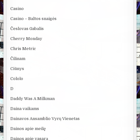
Casino
Casino – Baltos snaigės
Česlovas Gabalis
Cherry Monday
Chris Metric
Čilinam
Ciūnys
Cololo
D
Daddy Was A Milkman
Daina vaikams
Dainavos Ansamblio Vyrų Vienetas
Dainos apie meilę
Dainos apie vasarą