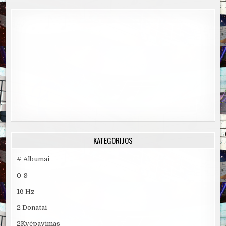
KATEGORIJOS
# Albumai
0-9
16 Hz
2 Donatai
2Kvėpavimas