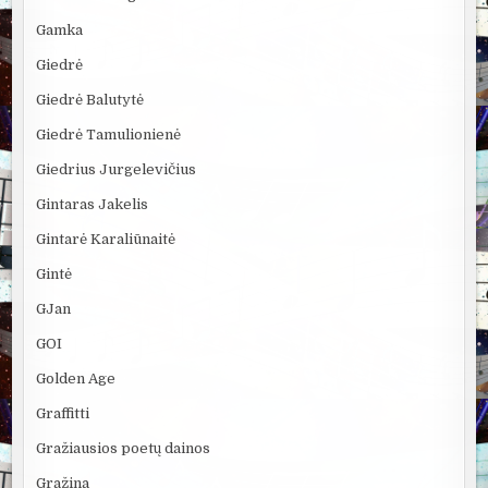
Gamka
Giedrė
Giedrė Balutytė
Giedrė Tamulionienė
Giedrius Jurgelevičius
Gintaras Jakelis
Gintarė Karaliūnaitė
Gintė
GJan
GOI
Golden Age
Graffitti
Gražiausios poetų dainos
Gražina