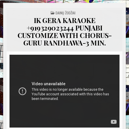
POSTED
DAINŲ ŽODŽIAI
IN
IK GERA KARAOKE
+919329023244 PUNJABI
CUSTOMIZE WITH CHORUS-
GURU RANDHAWA-3 MIN.