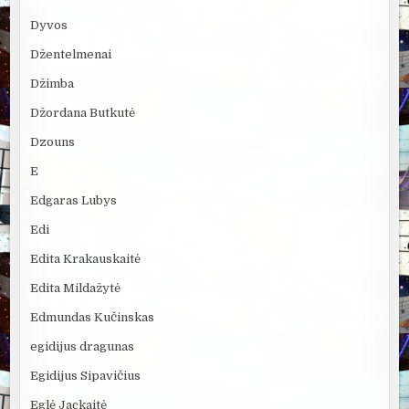
Dyvos
Džentelmenai
Džimba
Džordana Butkutė
Dzouns
E
Edgaras Lubys
Edi
Edita Krakauskaitė
Edita Mildažytė
Edmundas Kučinskas
egidijus dragunas
Egidijus Sipavičius
Eglė Jackaitė