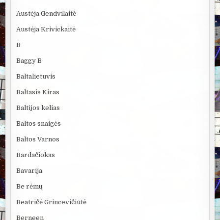
Austėja Gendvilaitė
Austėja Krivickaitė
B
Baggy B
Baltalietuvis
Baltasis Kiras
Baltijos kelias
Baltos snaigės
Baltos Varnos
Bardačiokas
Bavarija
Be rėmų
Beatričė Grincevičiūtė
Berneen