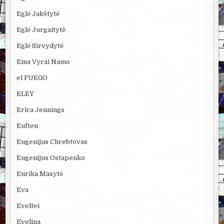
Eglė Jakštytė
Eglė Jurgaitytė
Eglė Sirvydytė
Eina Vyrai Namo
el FUEGO
ELEY
Erica Jennings
Euften
Eugenijus Chrebtovas
Eugenijus Ostapenko
Eurika Masytė
Eva
EveBei
Evelina