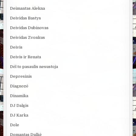
Deimantas Alekna
Deividas Bastys
Deividas Dubinovas
Deividas Zvonkus
Deivis
Deivis ir Renata
Dėl to pasaulis nesustoja
Depresinis
Diagnozė
Dinamika
DJ Dalgis
DJ Karka
Dole
Domantas Dulkė