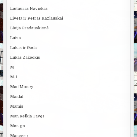
Liutauras Navickas
Liveta ir Petras Kazlauskai
Livija Gradauskienė
Luiza
Lukas ir Goda
Lukas Zažeckis
M
M-1
Mad Money
Maidal
Mamis
Man Reikia Tavęs
Man-go
Mancero