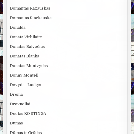
Domantas Razauskas
Domantas Starkauskas
Donalda
Donata Virbilaitė
Donatas Balvočius
Donatas Blanka
Donatas Montvydas
Donny Montell
Dovydas Laukys
Drėma
Drovuoliai
Duetas KO STINGA
Dūmas
Dūmas ir Grūdas