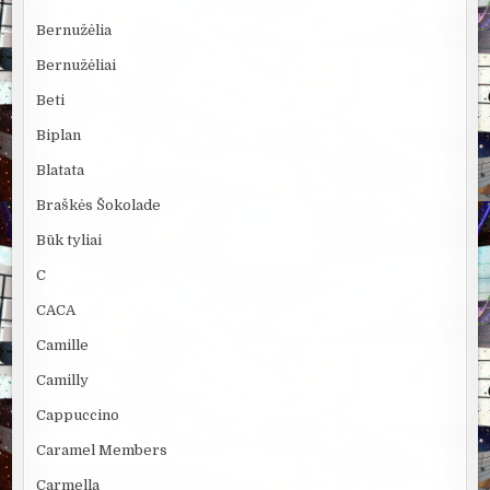
Bernužėlia
Bernužėliai
Beti
Biplan
Blatata
Braškės Šokolade
Būk tyliai
C
CACA
Camille
Camilly
Cappuccino
Caramel Members
Carmella