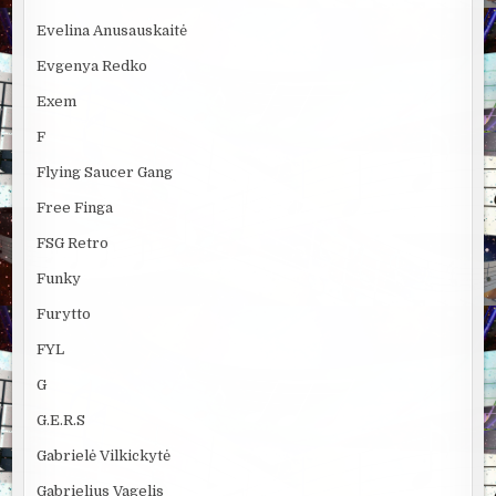
Evelina Anusauskaitė
Evgenya Redko
Exem
F
Flying Saucer Gang
Free Finga
FSG Retro
Funky
Furytto
FYL
G
G.E.R.S
Gabrielė Vilkickytė
Gabrielius Vagelis