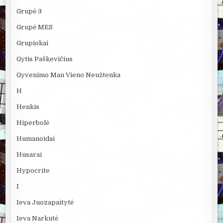
Grupė 3
Grupė MES
Grupiokai
Gytis Paškevičius
Gyvenimo Man Vieno Neužtenka
H
Henkis
Hiperbolė
Humanoidai
Husarai
Hypocrite
I
Ieva Juozapaitytė
Ieva Narkutė