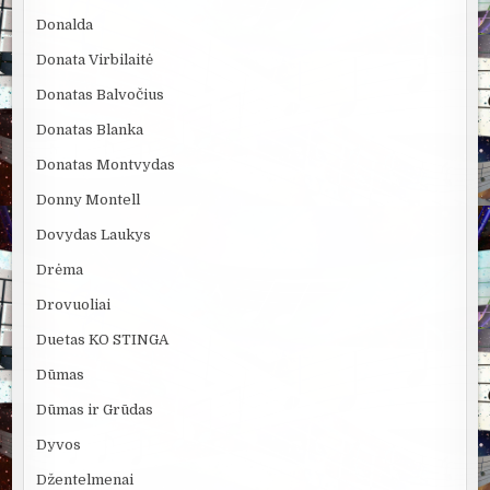
Donalda
Donata Virbilaitė
Donatas Balvočius
Donatas Blanka
Donatas Montvydas
Donny Montell
Dovydas Laukys
Drėma
Drovuoliai
Duetas KO STINGA
Dūmas
Dūmas ir Grūdas
Dyvos
Džentelmenai