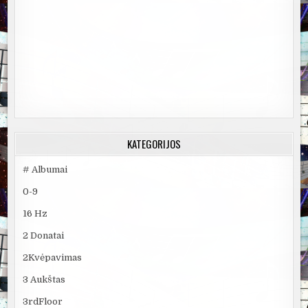
KATEGORIJOS
# Albumai
0-9
16 Hz
2 Donatai
2Kvėpavimas
3 Aukštas
3rdFloor