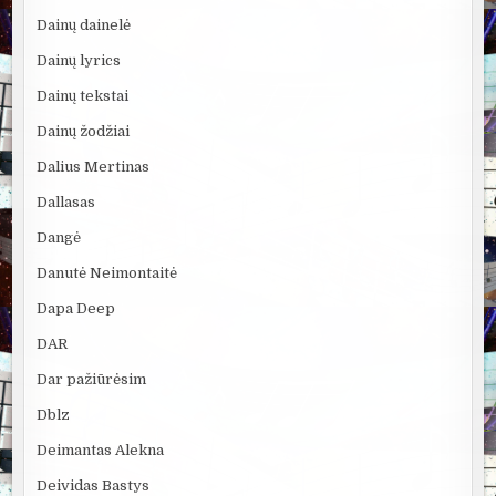
Dainų dainelė
Dainų lyrics
Dainų tekstai
Dainų žodžiai
Dalius Mertinas
Dallasas
Dangė
Danutė Neimontaitė
Dapa Deep
DAR
Dar pažiūrėsim
Dblz
Deimantas Alekna
Deividas Bastys