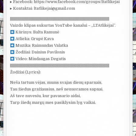
▸ Facebook: https://www.facebook.com/groups/ltatlikejai
▸ Kontaktai: ltatlikejai@gmail.com
|||||||||||||||||||||||||||||||||||||||||||||||||||||||||||||||||||||||||||||||||||||||||||||||||||||||||||||
Vaizdo klipas sukurtas YouTube kanalui – „LTAtlikėjai”.
Kūrinys: Balta Ramunė
Atlieka: Grupė Kava
Muzika: Raimundas Valatka
Žodžiai: Dainius Pavilonis
Video: Mindaugas Degutis
|||||||||||||||||||||||||||||||||||||||||||||||||||||||||||||||||||||||||||||||||||||||||||||||||||||||||||||
Žodžiai (Lyrics):
Neša tartum vėjas, mums svajas dienų sparnais,
Tau žiedus gražiausius, neš nenuoramos sapnai.
Aš tave nuvesiu, kur pavasario aidai,
Tarp žiedų margų mes pasiklysim lyg vaikai.