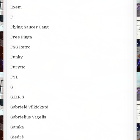
Exem
F
Flying Saucer Gang
Free Finga
FSG Retro
Funky
Furytto
FYL
G
G.E.R.S
Gabrielė Vilkickytė
Gabrielius Vagelis
Gamka
Giedrė