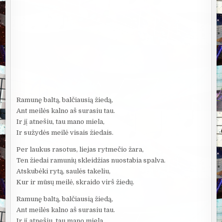
Ramunę baltą, balčiausią žiedą,
Ant meilės kalno aš surasiu tau.
Ir jį atnešiu, tau mano miela,
Ir sužydės meilė visais žiedais.
Per laukus rasotus, liejas rytmečio žara,
Ten žiedai ramunių skleidžias nuostabia spalva.
Atskubėki rytą, saulės takeliu,
Kur ir mūsų meilė, skraido virš žiedų.
Ramunę baltą, balčiausią žiedą,
Ant meilės kalno aš surasiu tau.
Ir jį atnešiu, tau mano miela,