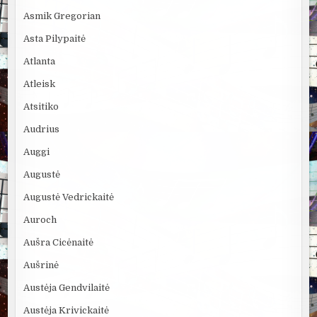
Asmik Gregorian
Asta Pilypaitė
Atlanta
Atleisk
Atsitiko
Audrius
Auggi
Augustė
Augustė Vedrickaitė
Auroch
Aušra Cicėnaitė
Aušrinė
Austėja Gendvilaitė
Austėja Krivickaitė