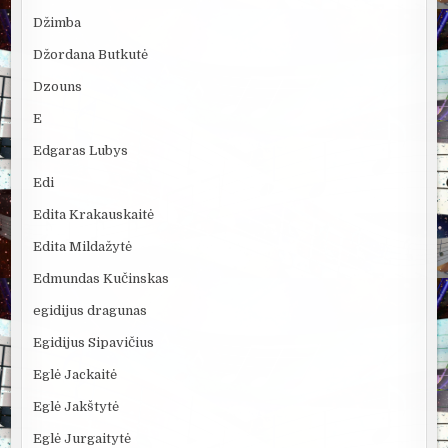
Džimba
Džordana Butkutė
Dzouns
E
Edgaras Lubys
Edi
Edita Krakauskaitė
Edita Mildažytė
Edmundas Kučinskas
egidijus dragunas
Egidijus Sipavičius
Eglė Jackaitė
Eglė Jakštytė
Eglė Jurgaitytė