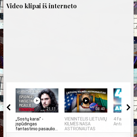
Video klipai iš interneto
21:11
08:40
„Sostų karai" -
VIENINTELIS LIETUVIŲ
4 Faktai api
įspūdingas
KILMĖS NASA
Antarktidą
fantastinio pasaulio...
ASTRONAUTAS