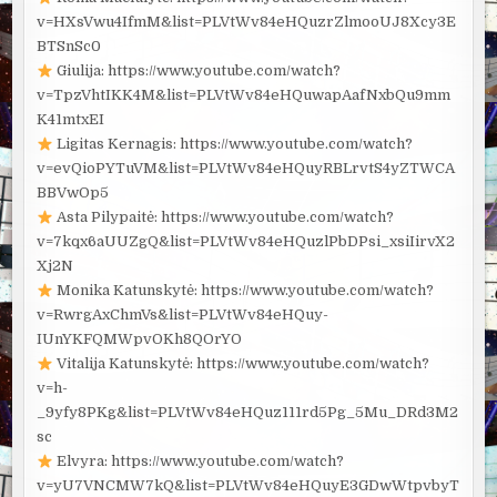
v=HXsVwu4IfmM&list=PLVtWv84eHQuzrZlmooUJ8Xcy3E
BTSnSc0
Giulija: https://www.youtube.com/watch?
v=TpzVhtIKK4M&list=PLVtWv84eHQuwapAafNxbQu9mm
K41mtxEI
Ligitas Kernagis: https://www.youtube.com/watch?
v=evQioPYTuVM&list=PLVtWv84eHQuyRBLrvtS4yZTWCA
BBVwOp5
Asta Pilypaitė: https://www.youtube.com/watch?
v=7kqx6aUUZgQ&list=PLVtWv84eHQuzlPbDPsi_xsiIirvX2
Xj2N
Monika Katunskytė: https://www.youtube.com/watch?
v=RwrgAxChmVs&list=PLVtWv84eHQuy-
IUnYKFQMWpvOKh8QOrYO
Vitalija Katunskytė: https://www.youtube.com/watch?
v=h-
_9yfy8PKg&list=PLVtWv84eHQuz111rd5Pg_5Mu_DRd3M2
sc
Elvyra: https://www.youtube.com/watch?
v=yU7VNCMW7kQ&list=PLVtWv84eHQuyE3GDwWtpvbyT