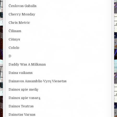
Česlovas Gabalis
Cherry Monday
Chris Metric
Čilinam
Ciūnys
Cololo
D
Daddy Was A Milkman
Daina vaikams
Dainavos Ansamblio Vyrų Vienetas
Dainos apie meilę
Dainos apie vasarą
Dainos Teatras
Dainotas Varnas