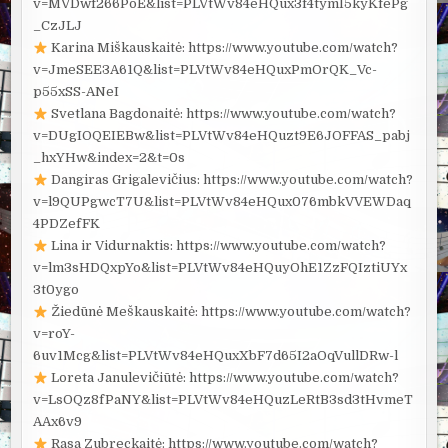
v=MVDwf266PoE&list=PLVtWv84eHQux3f4tymI5kyKfePg
_CzJLJ
Karina Miškauskaitė: https://www.youtube.com/watch?
v=JmeSEE3A61Q&list=PLVtWv84eHQuxPmOrQK_Vc-
p55xSS-ANeI
Svetlana Bagdonaitė: https://www.youtube.com/watch?
v=DUgIOQEIEBw&list=PLVtWv84eHQuzt9E6JOFFAS_pabj
_hxYHw&index=2&t=0s
Dangiras Grigalevičius: https://www.youtube.com/watch?
v=l9QUPgwcT7U&list=PLVtWv84eHQux076mbkVVEWDaq
4PDZefFK
Lina ir Vidurnaktis: https://www.youtube.com/watch?
v=lm3sHDQxpYo&list=PLVtWv84eHQuyOhE1ZzFQIztiUYx
3t0ygo
Žiedūnė Meškauskaitė: https://www.youtube.com/watch?
v=roY-
6uv1Mcg&list=PLVtWv84eHQuxXbF7d65I2aOqVullDRw-l
Loreta Janulevičiūtė: https://www.youtube.com/watch?
v=LsOQz8fPaNY&list=PLVtWv84eHQuzLeRtB3sd3tHvmeT
AAx6v9
Rasa Zubreckaitė: https://www.youtube.com/watch?