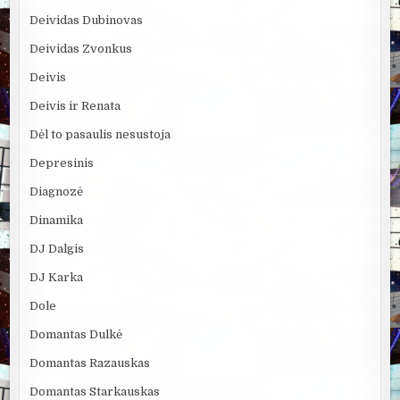
Deividas Dubinovas
Deividas Zvonkus
Deivis
Deivis ir Renata
Dėl to pasaulis nesustoja
Depresinis
Diagnozė
Dinamika
DJ Dalgis
DJ Karka
Dole
Domantas Dulkė
Domantas Razauskas
Domantas Starkauskas