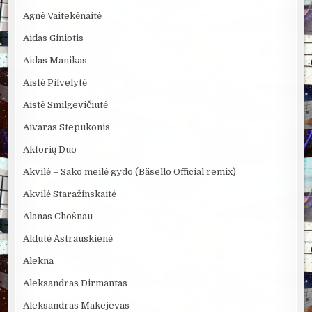
Agnė Vaitekėnaitė
Aidas Giniotis
Aidas Manikas
Aistė Pilvelytė
Aistė Smilgevičiūtė
Aivaras Stepukonis
Aktorių Duo
Akvilė – Sako meilė gydo (Bäsello Official remix)
Akvilė Staražinskaitė
Alanas Chošnau
Aldutė Astrauskienė
Alekna
Aleksandras Dirmantas
Aleksandras Makejevas