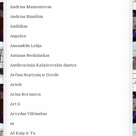
Andrius Mamontovas
Andrius Rimiškis
Andžikas
Angelou
Ansamblis Lelija
Antanas Nedzinskas
Antikvariniai Kašpirovskio dantys
Arčiau Septynių ir Dovilė
Arielė
Arina Borunova
Art G
Arvydas Vilčinskas
as
Aš Kaip ir Tu