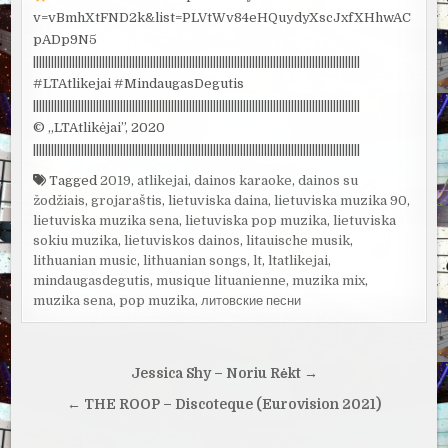
v=vBmhXtFND2k&list=PLVtWv84eHQuydyXscJxfXHhwAC
pADp9N5
|||||||||||||||||||||||||||||||||||||||||||||||||||||||||||||||||||||||||||||||||||||||||||||||||||||||||||||
#LTAtlikejai #MindaugasDegutis
|||||||||||||||||||||||||||||||||||||||||||||||||||||||||||||||||||||||||||||||||||||||||||||||||||||||||||||
© „LTAtlikėjai”, 2020
|||||||||||||||||||||||||||||||||||||||||||||||||||||||||||||||||||||||||||||||||||||||||||||||||||||||||||||
Tagged
2019
,
atlikejai
,
dainos karaoke
,
dainos su
žodžiais
,
grojaraštis
,
lietuviska daina
,
lietuviska muzika 90
,
lietuviska muzika sena
,
lietuviska pop muzika
,
lietuviska
sokiu muzika
,
lietuviskos dainos
,
litauische musik
,
lithuanian music
,
lithuanian songs
,
lt
,
ltatlikejai
,
mindaugasdegutis
,
musique lituanienne
,
muzika mix
,
muzika sena
,
pop muzika
,
литовские песни
Navigacija
Jessica Shy – Noriu Rėkt →
tarp
← THE ROOP – Discoteque (Eurovision 2021)
įrašų