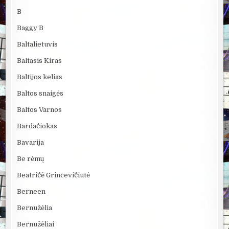
B
Baggy B
Baltalietuvis
Baltasis Kiras
Baltijos kelias
Baltos snaigės
Baltos Varnos
Bardačiokas
Bavarija
Be rėmų
Beatričė Grincevičiūtė
Berneen
Bernužėlia
Bernužėliai