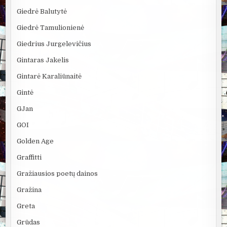
Giedrė Balutytė
Giedrė Tamulionienė
Giedrius Jurgelevičius
Gintaras Jakelis
Gintarė Karaliūnaitė
Gintė
GJan
GOI
Golden Age
Graffitti
Gražiausios poetų dainos
Gražina
Greta
Grūdas