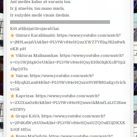
Ant meilės kalno aš surasiu tau.
Ir jį atnešiu, tau mano miela,
Ir sužydės meilė visais žiedais.
|||||||||||||||||||||||||||||||||||||||||||||||||||||||||||||||||||||||||||||||||||||||||||||||||||||||||||||
Kiti atlikėjai/Grojaraščiai:
Gintarė Karaliūnaitė: https://www.youtube.com/watch?
v=jN9LaejaVIA&list=PLVtWv84eHQuzXWZTYfGqJB2n8wh
oKB-pH
Viktoras Malinauskas: https://www.youtube.com/watch?
v=Oy5WjHg6OeU&list=PLVtWv84eHQuyEHh0kj6XolPYp2
JhgQ3To
Vairas: https://www.youtube.com/watch?
v=fdyqh2LnuS4&list=PLVtWv84eHQuzz9Y8FR80aEgvIrich
vc5k
Kaprizas: https://www.youtube.com/watch?
v=2XIXna0zRrk&list=PLVtWv84eHQuws5kMmfLxLtZ1Baw
eGZBYy
Grupė KAVA: https://www.youtube.com/watch?
v=2P4KdWy6UGw&list=PLVtWv84eHQuxUZQOuEOjDKXK
3JGf-Hf5u
Roma Mačiulytė: https://www.youtube.com/watch?