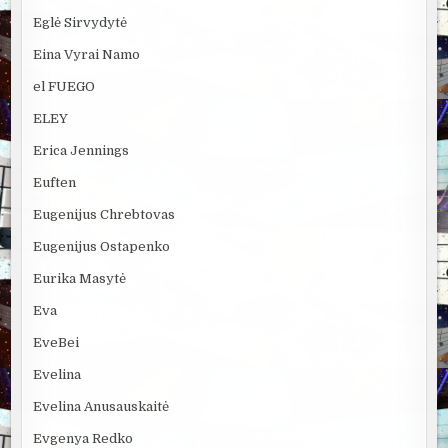
Eglė Sirvydytė
Eina Vyrai Namo
el FUEGO
ELEY
Erica Jennings
Euften
Eugenijus Chrebtovas
Eugenijus Ostapenko
Eurika Masytė
Eva
EveBei
Evelina
Evelina Anusauskaitė
Evgenya Redko