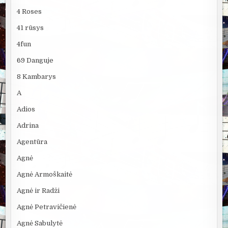
4 Roses
41 rūsys
4fun
69 Danguje
8 Kambarys
A
Adios
Adrina
Agentūra
Agnė
Agnė Armoškaitė
Agnė ir Radži
Agnė Petravičienė
Agnė Sabulytė