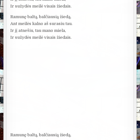
Ir sužydės meilė visais žiedais.
Ramunę baltą, balčiausią žiedą,
Ant meilės kalno aš surasiu tau.
Ir jį atnešiu, tau mano miela,
Ir sužydės meilė visais žiedais.
Ramunę baltą, balčiausią žiedą,