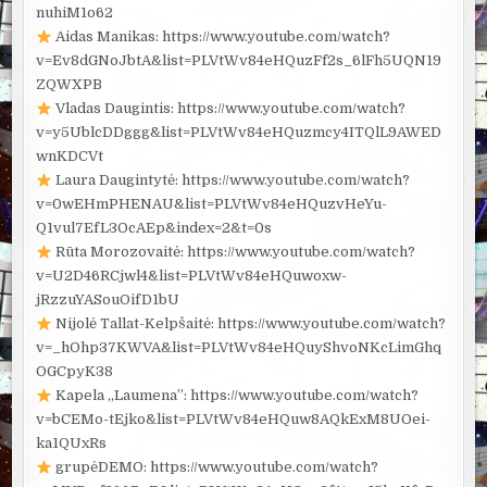
nuhiM1o62
Aidas Manikas: https://www.youtube.com/watch?
v=Ev8dGNoJbtA&list=PLVtWv84eHQuzFf2s_6lFh5UQN19
ZQWXPB
Vladas Daugintis: https://www.youtube.com/watch?
v=y5UblcDDggg&list=PLVtWv84eHQuzmcy4ITQlL9AWED
wnKDCVt
Laura Daugintytė: https://www.youtube.com/watch?
v=0wEHmPHENAU&list=PLVtWv84eHQuzvHeYu-
Q1vul7EfL3OcAEp&index=2&t=0s
Rūta Morozovaitė: https://www.youtube.com/watch?
v=U2D46RCjwl4&list=PLVtWv84eHQuwoxw-
jRzzuYASouOifD1bU
Nijolė Tallat-Kelpšaitė: https://www.youtube.com/watch?
v=_hOhp37KWVA&list=PLVtWv84eHQuyShvoNKcLimGhq
OGCpyK38
Kapela „Laumena”: https://www.youtube.com/watch?
v=bCEMo-tEjko&list=PLVtWv84eHQuw8AQkExM8UOei-
ka1QUxRs
grupėDEMO: https://www.youtube.com/watch?