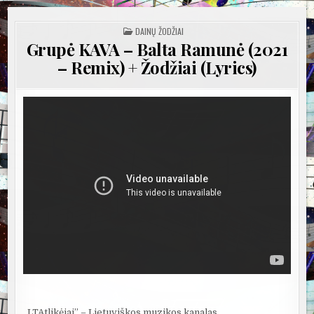
POSTED
DAINŲ ŽODŽIAI
IN
Grupė KAVA – Balta Ramunė (2021
– Remix) + Žodžiai (Lyrics)
„LTAtlikėjai” – Lietuviškos muzikos kanalas.