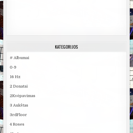
KATEGORIJOS
# Albumai
0-9
16 Hz
2 Donatai
2Kvėpavimas
3 Aukštas
3rdFloor
4 Roses