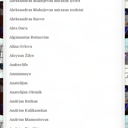
Aleksandras Makejevas mirazas lyrics
Aleksandras Makejevas mirazas zodziai
Aleksandras Ravve
Alex Guru
Algimantas Butnorius
Alina Orlova
Aloyzas Žilys
Amberlife
Amniamnyz
Anatolijus
Anatolijus Oleinik
Andrius Butkus
Andrius Kulikauskas
Andrius Mamontovas