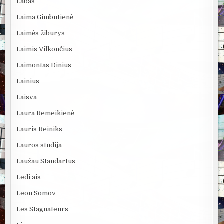
Labas
Laima Gimbutienė
Laimės žiburys
Laimis Vilkončius
Laimontas Dinius
Lainius
Laisva
Laura Remeikienė
Lauris Reiniks
Lauros studija
Laužau Standartus
Ledi ais
Leon Somov
Les Stagnateurs