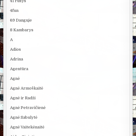
41 rūsys
4fun
69 Danguje
8 Kambarys
A
Adios
Adrina
Agentūra
Agnė
Agnė Armoškaitė
Agnė ir Radži
Agnė Petravičienė
Agnė Sabulytė
Agnė Vaitekėnaitė