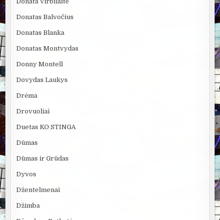
Donata Virbilaitė
Donatas Balvočius
Donatas Blanka
Donatas Montvydas
Donny Montell
Dovydas Laukys
Drėma
Drovuoliai
Duetas KO STINGA
Dūmas
Dūmas ir Grūdas
Dyvos
Džentelmenai
Džimba