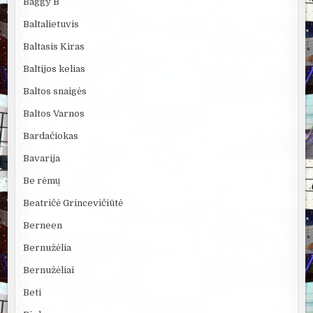
Baggy B
Baltalietuvis
Baltasis Kiras
Baltijos kelias
Baltos snaigės
Baltos Varnos
Bardačiokas
Bavarija
Be rėmų
Beatričė Grincevičiūtė
Berneen
Bernužėlia
Bernužėliai
Beti