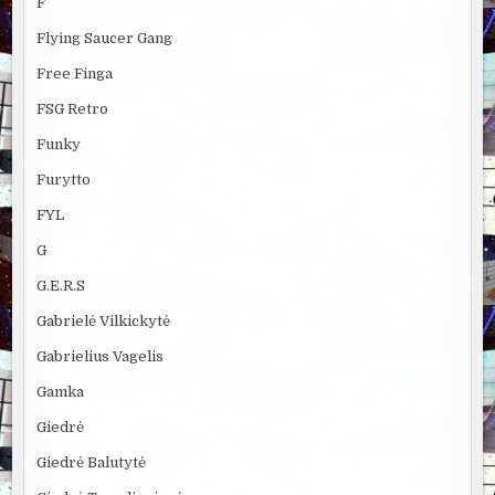
F
Flying Saucer Gang
Free Finga
FSG Retro
Funky
Furytto
FYL
G
G.E.R.S
Gabrielė Vilkickytė
Gabrielius Vagelis
Gamka
Giedrė
Giedrė Balutytė