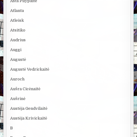
Asta Pilypaitė
Atlanta
Atleisk
Atsitiko
Audrius
Auggi
Augustė
Augustė Vedrickaitė
Auroch
Aušra Cicėnaitė
Aušrinė
Austėja Gendvilaitė
Austėja Krivickaitė
B