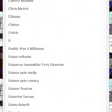
Cherry Monday
Chris Metric
Čilinam
Ciūnys
Cololo
D
Daddy Was A Milkman
Daina vaikams
Dainavos Ansamblio Vyrų Vienetas
Dainos apie meilę
Dainos apie vasarą
Dainos Teatras
Dainotas Varnas
Dainų dainelė