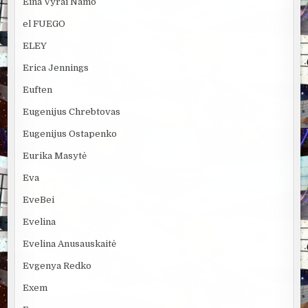
Eina Vyrai Namo
el FUEGO
ELEY
Erica Jennings
Euften
Eugenijus Chrebtovas
Eugenijus Ostapenko
Eurika Masytė
Eva
EveBei
Evelina
Evelina Anusauskaitė
Evgenya Redko
Exem