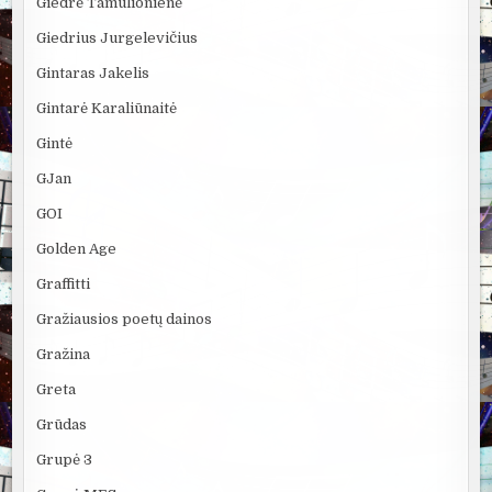
Giedrė Tamulionienė
Giedrius Jurgelevičius
Gintaras Jakelis
Gintarė Karaliūnaitė
Gintė
GJan
GOI
Golden Age
Graffitti
Gražiausios poetų dainos
Gražina
Greta
Grūdas
Grupė 3