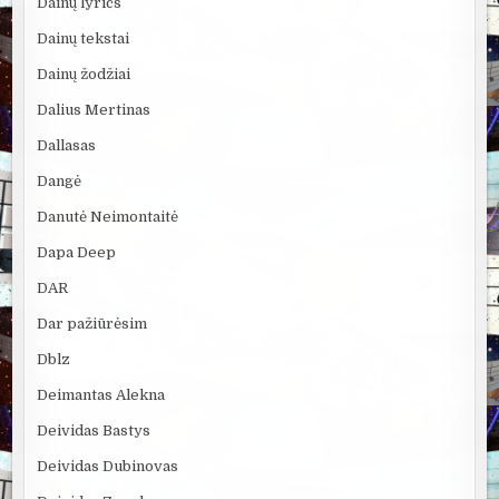
Dainų lyrics
Dainų tekstai
Dainų žodžiai
Dalius Mertinas
Dallasas
Dangė
Danutė Neimontaitė
Dapa Deep
DAR
Dar pažiūrėsim
Dblz
Deimantas Alekna
Deividas Bastys
Deividas Dubinovas