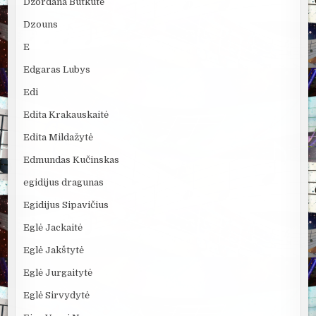
Džordana Butkutė
Dzouns
E
Edgaras Lubys
Edi
Edita Krakauskaitė
Edita Mildažytė
Edmundas Kučinskas
egidijus dragunas
Egidijus Sipavičius
Eglė Jackaitė
Eglė Jakštytė
Eglė Jurgaitytė
Eglė Sirvydytė