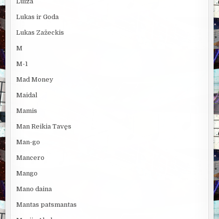
Luiza
Lukas ir Goda
Lukas Zažeckis
M
M-1
Mad Money
Maidal
Mamis
Man Reikia Tavęs
Man-go
Mancero
Mango
Mano daina
Mantas patsmantas