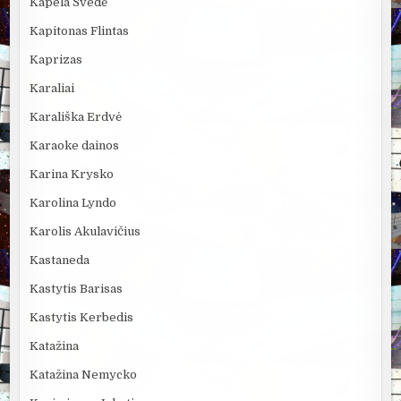
Kapela Švedė
Kapitonas Flintas
Kaprizas
Karaliai
Karališka Erdvė
Karaoke dainos
Karina Krysko
Karolina Lyndo
Karolis Akulavičius
Kastaneda
Kastytis Barisas
Kastytis Kerbedis
Katažina
Katažina Nemycko