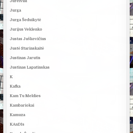
Jūreiviai
Jurga
Jurga Šeduikytė
Jurijus Veklenko
Justas Juškevičius
Justė Starinskaitė
Justinas Jarutis
Justinas Lapatinskas
K
Kafka
Kam Tu Meldies
Kambariokai
Kamuza
KAnDIs