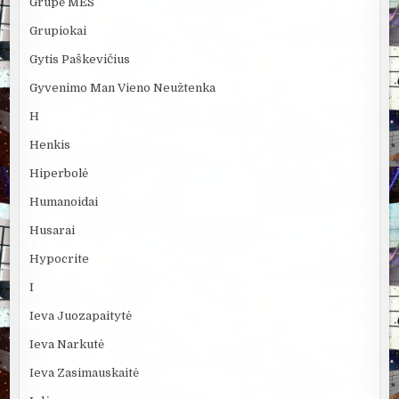
Grupė MES
Grupiokai
Gytis Paškevičius
Gyvenimo Man Vieno Neužtenka
H
Henkis
Hiperbolė
Humanoidai
Husarai
Hypocrite
I
Ieva Juozapaitytė
Ieva Narkutė
Ieva Zasimauskaitė