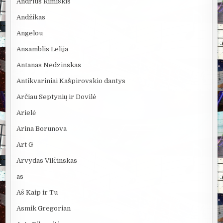
Andrius Rimiškis
Andžikas
Angelou
Ansamblis Lelija
Antanas Nedzinskas
Antikvariniai Kašpirovskio dantys
Arčiau Septynių ir Dovilė
Arielė
Arina Borunova
Art G
Arvydas Vilčinskas
as
Aš Kaip ir Tu
Asmik Gregorian