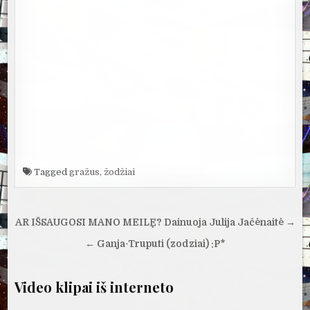
Tagged
gražus
,
žodžiai
Navigacija
AR IŠSAUGOSI MANO MEILĘ? Dainuoja Julija Jačėnaitė →
tarp
← Ganja-Truputi (zodziai) :P*
įrašų
Video klipai iš interneto