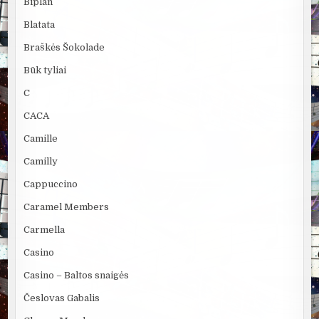
Biplan
Blatata
Braškės Šokolade
Būk tyliai
C
CACA
Camille
Camilly
Cappuccino
Caramel Members
Carmella
Casino
Casino – Baltos snaigės
Česlovas Gabalis