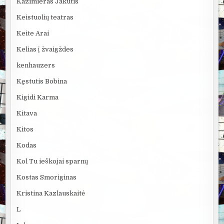
Kazimieras Jakutis
Keistuolių teatras
Keite Arai
Kelias į žvaigždes
kenhauzers
Kęstutis Bobina
Kigidi Karma
Kitava
Kitos
Kodas
Kol Tu ieškojai sparnų
Kostas Smoriginas
Kristina Kazlauskaitė
L