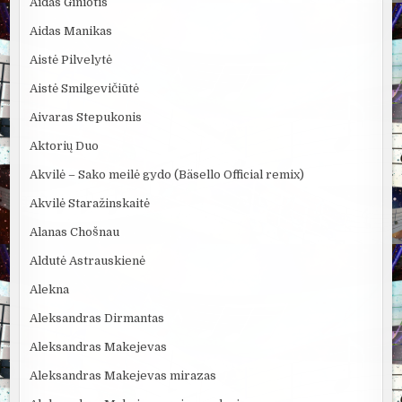
Aidas Giniotis
Aidas Manikas
Aistė Pilvelytė
Aistė Smilgevičiūtė
Aivaras Stepukonis
Aktorių Duo
Akvilė – Sako meilė gydo (Bäsello Official remix)
Akvilė Staražinskaitė
Alanas Chošnau
Aldutė Astrauskienė
Alekna
Aleksandras Dirmantas
Aleksandras Makejevas
Aleksandras Makejevas mirazas