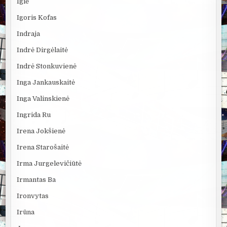
Iglė
Igoris Kofas
Indraja
Indrė Dirgėlaitė
Indrė Stonkuvienė
Inga Jankauskaitė
Inga Valinskienė
Ingrida Ru
Irena Jokšienė
Irena Starošaitė
Irma Jurgelevičiūtė
Irmantas Ba
Ironvytas
Irūna