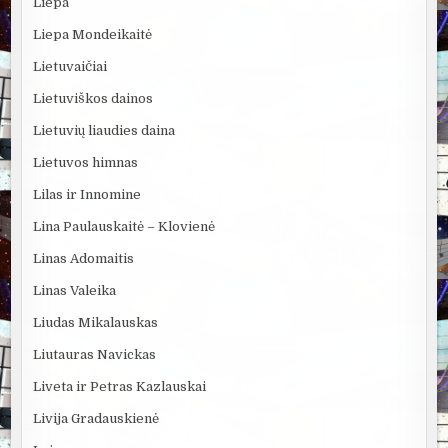
Liepa
Liepa Mondeikaitė
Lietuvaičiai
Lietuviškos dainos
Lietuvių liaudies daina
Lietuvos himnas
Lilas ir Innomine
Lina Paulauskaitė – Klovienė
Linas Adomaitis
Linas Valeika
Liudas Mikalauskas
Liutauras Navickas
Liveta ir Petras Kazlauskai
Livija Gradauskienė