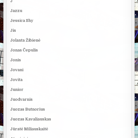
J
Jazzu
Jessica Shy
Jis
Jolanta Žibienė
Jonas Čepulis
Jonis
Jovani
Jovita
Junior
Juodvarnis
Juozas Butnorius
Juozas Kavaliauskas
Jūratė Miliauskaitė