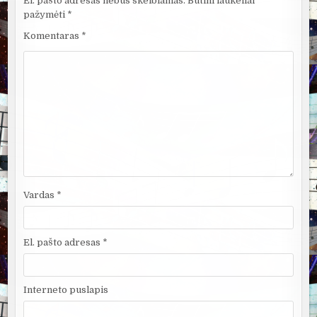
El. pašto adresas nebus skelbiamas.
Būtini laukeliai
pažymėti
*
Komentaras
*
Vardas
*
El. pašto adresas
*
Interneto puslapis