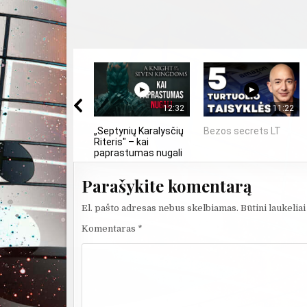
12:32
11:22
„Septynių Karalysčių
Bezos secrets LT
Riteris" – kai
paprastumas nugali
Parašykite komentarą
El. pašto adresas nebus skelbiamas.
Būtini laukelia
Komentaras
*