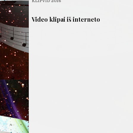
tarp
KLIPVID 2016
įrašų
Video klipai iš interneto