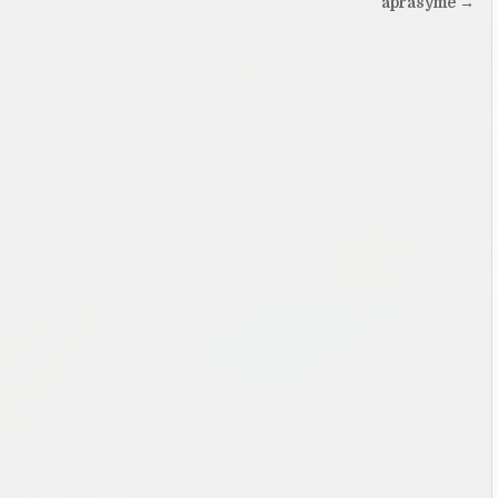
aprašyme →