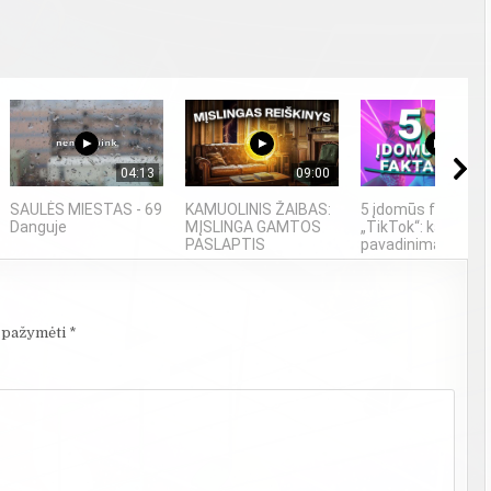
04:13
09:00
04
SAULĖS MIESTAS - 69
KAMUOLINIS ŽAIBAS:
5 įdomūs faktai ap
Danguje
MĮSLINGA GAMTOS
„TikTok“: ką reiški
PASLAPTIS
pavadinimas ir ne t
i pažymėti
*