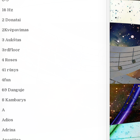
16 Hz
2 Donatai
2Kvėpavimas
3 Aukštas
3rdFloor
4 Roses
41 rūsys
4fun
69 Danguje
8 Kambarys
A
Adios
Adrina
Agentūra