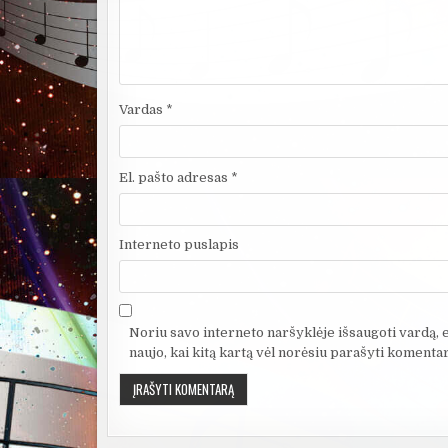
Vardas
*
El. pašto adresas
*
Interneto puslapis
Noriu savo interneto naršyklėje išsaugoti vardą, el
naujo, kai kitą kartą vėl norėsiu parašyti komentar