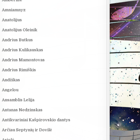
Amniamnyz
Anatolijus
Anatolijus Oleinik
Andrius Butkus
Andrius Kulikauskas
Andrius Mamontovas
Andrius Rimiškis
Andžikas
Angelou
Ansamblis Lelija
Antanas Nedzinskas
Antikvariniai Kašpirovskio dantys
Arčiau Septynių ir Dovilė
Arielė