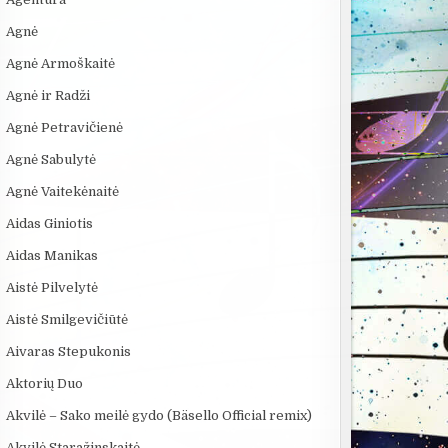
Agnė
Agnė Armoškaitė
Agnė ir Radži
Agnė Petravičienė
:13
08:40
03:02
Agnė Sabulytė
ie
VIENINTELIS LIETUVIŲ
RYT IŠ RYTO - Radži
5 MOKSLINIAI
Agnė Vaitekėnaitė
a
KILMĖS NASA
EKSPERIMENT
ik
ASTRONAUTAS
KURIE SUKRĖT
Aidas Giniotis
Aidas Manikas
Aistė Pilvelytė
Aistė Smilgevičiūtė
Aivaras Stepukonis
Aktorių Duo
Akvilė – Sako meilė gydo (Bäsello Official remix)
Akvilė Staražinskaitė