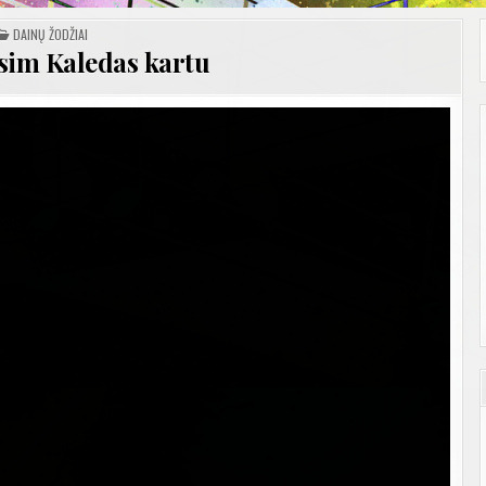
POSTED
DAINŲ ŽODŽIAI
IN
sim Kaledas kartu