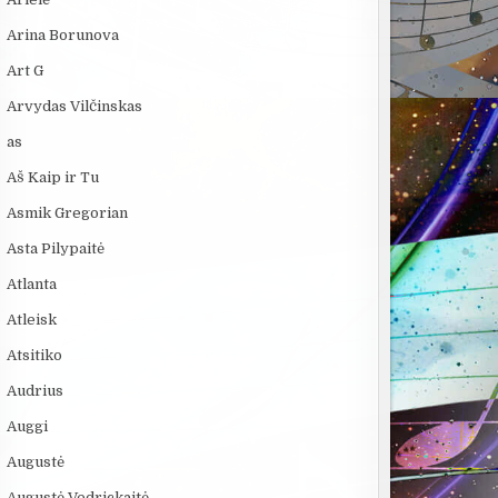
Arina Borunova
Art G
Arvydas Vilčinskas
as
Aš Kaip ir Tu
Asmik Gregorian
Asta Pilypaitė
Atlanta
Atleisk
Atsitiko
Audrius
Auggi
Augustė
Augustė Vedrickaitė