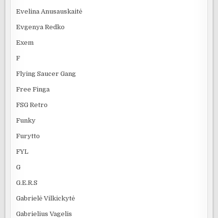
Evelina Anusauskaitė
Evgenya Redko
Exem
F
Flying Saucer Gang
Free Finga
FSG Retro
Funky
Furytto
FYL
G
G.E.R.S
Gabrielė Vilkickytė
Gabrielius Vagelis