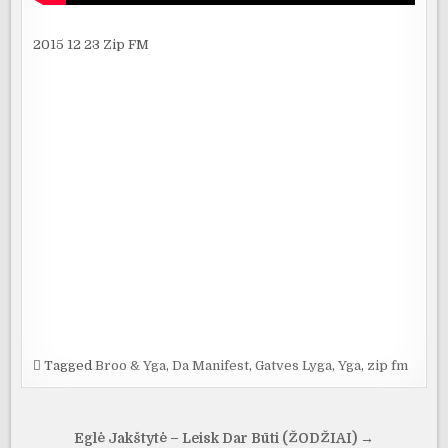
2015 12 23 Zip FM
Tagged
Broo & Yga
,
Da Manifest
,
Gatves Lyga
,
Yga
,
zip fm
Navigacija
Eglė Jakštytė – Leisk Dar Būti (ŽODŽIAI) →