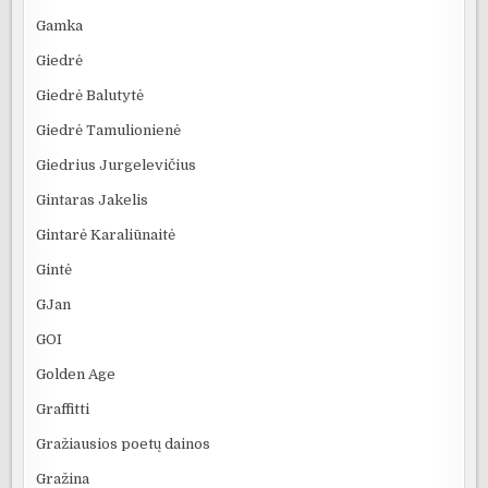
Gamka
Giedrė
Giedrė Balutytė
Giedrė Tamulionienė
Giedrius Jurgelevičius
Gintaras Jakelis
Gintarė Karaliūnaitė
Gintė
GJan
GOI
Golden Age
Graffitti
Gražiausios poetų dainos
Gražina