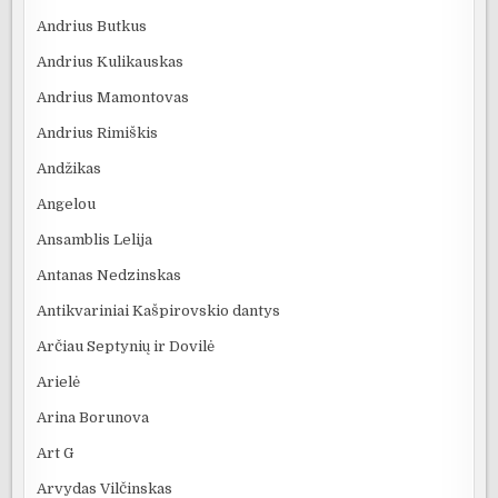
Andrius Butkus
Andrius Kulikauskas
Andrius Mamontovas
Andrius Rimiškis
Andžikas
Angelou
Ansamblis Lelija
Antanas Nedzinskas
Antikvariniai Kašpirovskio dantys
Arčiau Septynių ir Dovilė
Arielė
Arina Borunova
Art G
Arvydas Vilčinskas