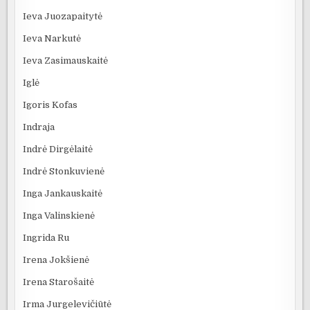
Ieva Juozapaitytė
Ieva Narkutė
Ieva Zasimauskaitė
Iglė
Igoris Kofas
Indraja
Indrė Dirgėlaitė
Indrė Stonkuvienė
Inga Jankauskaitė
Inga Valinskienė
Ingrida Ru
Irena Jokšienė
Irena Starošaitė
Irma Jurgelevičiūtė