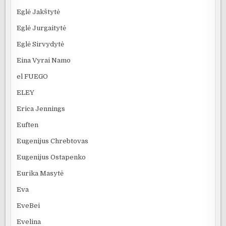
Eglė Jakštytė
Eglė Jurgaitytė
Eglė Sirvydytė
Eina Vyrai Namo
el FUEGO
ELEY
Erica Jennings
Euften
Eugenijus Chrebtovas
Eugenijus Ostapenko
Eurika Masytė
Eva
EveBei
Evelina