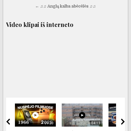
tarp
← ♫♫ Anglų kalba abėcėlės ♫♫
įrašų
Video klipai iš interneto
09:20
04:13