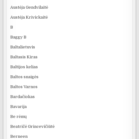
Austėja Gendvilaitė
Austėja Krivickaitė
B
Baggy B
Baltalietuvis
Baltasis Kiras
Baltijos kelias
Baltos snaigės
Baltos Varnos
Bardačiokas
Bavarija
Be rėmų
Beatričė Grincevičiūtė
Berneen