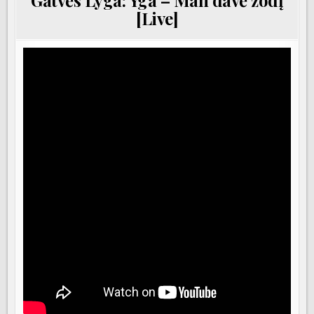
Gatvės Lyga: Yga – Man davė žodį
[Live]