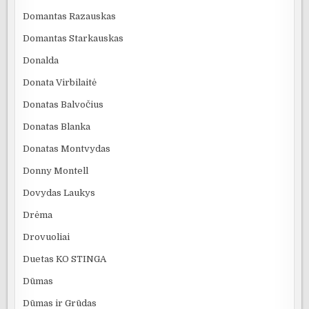
Domantas Razauskas
Domantas Starkauskas
Donalda
Donata Virbilaitė
Donatas Balvočius
Donatas Blanka
Donatas Montvydas
Donny Montell
Dovydas Laukys
Drėma
Drovuoliai
Duetas KO STINGA
Dūmas
Dūmas ir Grūdas