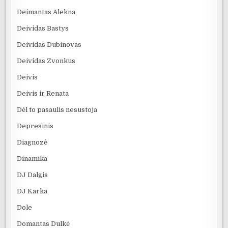
Deimantas Alekna
Deividas Bastys
Deividas Dubinovas
Deividas Zvonkus
Deivis
Deivis ir Renata
Dėl to pasaulis nesustoja
Depresinis
Diagnozė
Dinamika
DJ Dalgis
DJ Karka
Dole
Domantas Dulkė