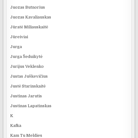
Juozas Butnorius
Juozas Kavaliauskas
Jūratė Miliauskaitė
Jūreiviai
Jurga
Jurga Šeduikytė
Jurijus Veklenko
Justas Juškevičius
Justė Starinskaitė
Justinas Jarutis
Justinas Lapatinskas
K
Kafka
Kam Tu Meldies