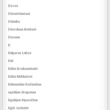
Dyvos
Džentelmenai
Džimba
Džordana Butkutė
Dzouns
E
Edgaras Lubys
Edi
Edita Krakauskaitė
Edita Mildažytė
Edmundas Kučinskas
egidijus dragunas
Egidijus Sipavičius
Eglė Jackaitė