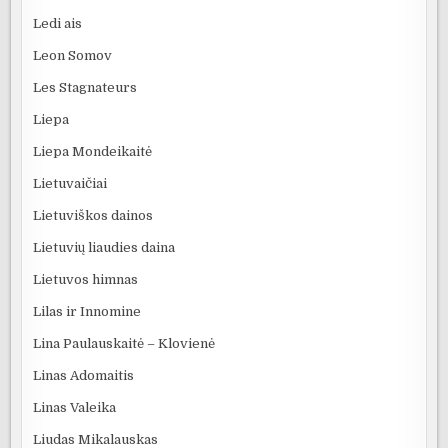
Ledi ais
Leon Somov
Les Stagnateurs
Liepa
Liepa Mondeikaitė
Lietuvaičiai
Lietuviškos dainos
Lietuvių liaudies daina
Lietuvos himnas
Lilas ir Innomine
Lina Paulauskaitė – Klovienė
Linas Adomaitis
Linas Valeika
Liudas Mikalauskas