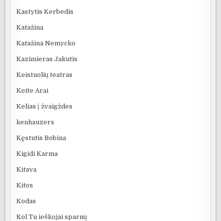
Kastytis Kerbedis
Katažina
Katažina Nemycko
Kazimieras Jakutis
Keistuolių teatras
Keite Arai
Kelias į žvaigždes
kenhauzers
Kęstutis Bobina
Kigidi Karma
Kitava
Kitos
Kodas
Kol Tu ieškojai sparnų