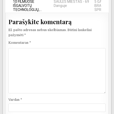
10 FILMUOSE
SAULĖS MIESTAS - 69
5 GALINGIAU
IŠGALVOTŲ
Danguje
BRANDUOLIN
TECHNOLOGIJŲ,...
SPROGIMAI..
Parašykite komentarą
El. pašto adresas nebus skelbiamas.
Būtini laukeliai
pažymėti
*
Komentaras
*
Vardas
*