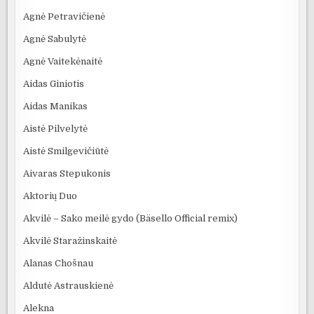
Agnė Petravičienė
Agnė Sabulytė
Agnė Vaitekėnaitė
Aidas Giniotis
Aidas Manikas
Aistė Pilvelytė
Aistė Smilgevičiūtė
Aivaras Stepukonis
Aktorių Duo
Akvilė – Sako meilė gydo (Bäsello Official remix)
Akvilė Staražinskaitė
Alanas Chošnau
Aldutė Astrauskienė
Alekna