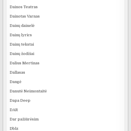
Dainos Teatras
Dainotas Varnas
Dainų dainelė
Dainų lyrics
Dainų tekstai
Dainų žodžiai
Dalius Mertinas
Dallasas
Dangė
Danutė Neimontaitė
Dapa Deep
DAR
Dar pažiūrėsim
Dblz