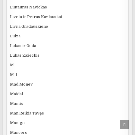
Liutauras Navickas
Liveta ir Petras Kazlauskai
Livija Gradauskienė
Luiza
Lukas ir Goda
Lukas Zažeckis
M
M-1
Mad Money
Maidal
Mamis
Man Reikia Tavęs
Man-go
SCRO
TO
TOP
Mancero