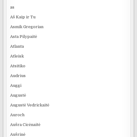
as
Aš Kaip ir Tu
Asmik Gregorian
Asta Pilypaitė
Atlanta
Atleisk
Atsitiko
Audrius
Auggi
Augustė
Augustė Vedrickaitė
Auroch
Aušra Cicėnaitė
Aušrinė